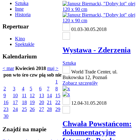
Sztuka
Inne
Historia
Repertuar
01.03-30.05.2018
Kino
Spektakle
Wystawa - Zderzenia
Kalendarium
Sztuka
< mar
Kwiecień 2018
maj >
World Trade Center, ul.
pon
wto
śro
czw
pią
sob
nie
Bukowska 12, Poznań
1
Zobacz szczegóły
2
3
4
5
6
7
8
9
10
11
12
13
14
15
16
17
18
19
20
21
22
12.04-31.05.2018
23
24
25
26
27
28
29
30
Chwała Powstańcom:
Znajdź na mapie
dokumentacyjne