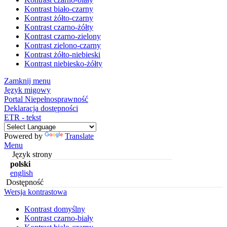
Kontrast biało-czarny
Kontrast żółto-czarny
Kontrast czarno-żółty
Kontrast czarno-zielony
Kontrast zielono-czarny
Kontrast żółto-niebieski
Kontrast niebiesko-żółty
Zamknij menu
Język migowy
Portal Niepełnosprawność
Deklaracja dostępności
ETR - tekst
Powered by
Translate
Menu
Język strony
polski
english
Dostępność
Wersja kontrastowa
Kontrast domyślny
Kontrast czarno-biały