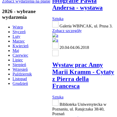
fotografie Pawła
Zobacz wydarzenia na planie
Andersa - wystawa
2026 - wybrane
wydarzenia
Sztuka
Galeria WBPiCAK, ul. Prusa 3.
Wstęp
Zobacz szczegóły
Styczeń
Luty
Marzec
Kwiecień
20.04-04.06.2018
Maj
Czerwiec
Lipiec
Wystaw prac Anny
Sierpień
Wrzesień
Marii Kramm - Cytaty
Październik
z Pierra della
Listopad
Grudzień
Francesca
Sztuka
Biblioteka Uniwersytecka w
Poznaniu, ul. Ratajczaka 38/40,
Poznań