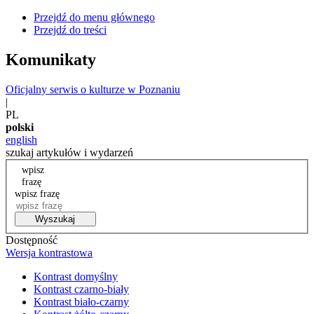
Przejdź do menu głównego
Przejdź do treści
Komunikaty
Oficjalny serwis o kulturze w Poznaniu
|
PL
polski
english
szukaj artykułów i wydarzeń
wpisz
frazę
wpisz frazę
Wyszukaj
Dostępność
Wersja kontrastowa
Kontrast domyślny
Kontrast czarno-biały
Kontrast biało-czarny