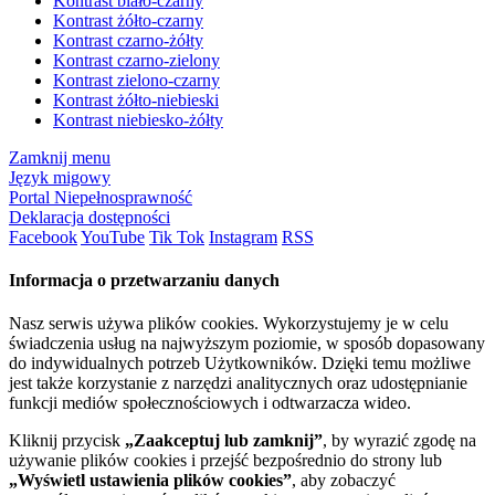
Kontrast biało-czarny
Kontrast żółto-czarny
Kontrast czarno-żółty
Kontrast czarno-zielony
Kontrast zielono-czarny
Kontrast żółto-niebieski
Kontrast niebiesko-żółty
Zamknij menu
Język migowy
Portal Niepełnosprawność
Deklaracja dostępności
Facebook
YouTube
Tik Tok
Instagram
RSS
Informacja o przetwarzaniu danych
Nasz serwis używa plików cookies. Wykorzystujemy je w celu
świadczenia usług na najwyższym poziomie, w sposób dopasowany
do indywidualnych potrzeb Użytkowników. Dzięki temu możliwe
jest także korzystanie z narzędzi analitycznych oraz udostępnianie
funkcji mediów społecznościowych i odtwarzacza wideo.
Kliknij przycisk
„Zaakceptuj lub zamknij”
, by wyrazić zgodę na
używanie plików cookies i przejść bezpośrednio do strony lub
„Wyświetl ustawienia plików cookies”
, aby zobaczyć