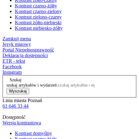
Kontrast żółto-czarny
Kontrast czarno-żółty
Kontrast czarno-zielony
Kontrast zielono-czarny
Kontrast żółto-niebieski
Kontrast niebiesko-żółty
Zamknij menu
Język migowy
Portal Niepełnosprawność
Deklaracja dostępności
ETR - tekst
Facebook
Instagram
Szukaj
szukaj artykułów i wydarzeń
Wyszukaj
Linia miasta Poznań
61 646 33 44
Dostępność
Wersja kontrastowa
Kontrast domyślny
Kontrast czarno-biały