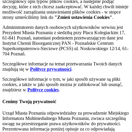
szczegółowy opis typów plików cookies, a następnie podjąć
decyzję, które z nich chcesz zaakceptować. W każdej chwili istnieje
możliwość zarządzania ustawieniami plików cookies - w stopce
strony umieściliśmy link do
"Zmień ustawienia Cookies"
.
Administratorem danych osobowych użytkowników serwisu jest
Prezydent Miasta Poznania z siedzibą przy Placu Kolegiackim 17,
61-841 Poznań, natomiast podmiotem przetwarzającym dane jest
Instytut Chemii Bioorganicznej PAN - Poznańskie Centrum
Superkomputerowo-Sieciowe (PCSS) ul. Noskowskiego 12/14, 61-
704 Poznań.
Szczegółowe informacje na temat przetwarzania Twoich danych
znajdują się w
Polityce prywatności
.
Szczegółowe informacje o tym, w jaki sposób używane są pliki
cookies, a także w jaki sposób można je zablokować lub usunąć,
znajdziesz w
Polityce cookies
.
Cenimy Twoją prywatność
Urząd Miasta Poznania odpowiedzialny za prowadzenie Miejskiego
Informatora Multimedialnego Miasta Poznania, zwraca szczególną
uwagę na przestrzeganie prawa użytkowników do prywatności.
Prezentowana informacja poniżej opisuje za co odpowiadają