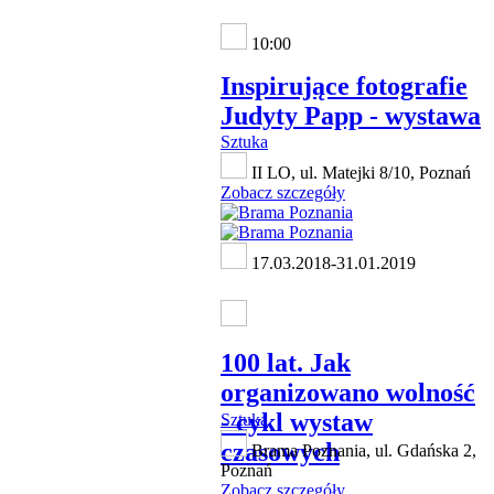
10:00
Inspirujące fotografie
Judyty Papp - wystawa
Sztuka
II LO, ul. Matejki 8/10, Poznań
Zobacz szczegóły
17.03.2018-31.01.2019
100 lat. Jak
organizowano wolność
- cykl wystaw
Sztuka
czasowych
Brama Poznania, ul. Gdańska 2,
Poznań
Zobacz szczegóły