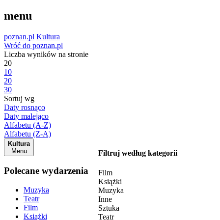
menu
poznan.pl
Kultura
Wróć do poznan.pl
Liczba wyników na stronie
20
10
20
30
Sortuj wg
Daty rosnąco
Daty malejąco
Alfabetu (A-Z)
Alfabetu (Z-A)
Kultura
Menu
Filtruj według kategorii
Polecane wydarzenia
Film
Książki
Muzyka
Muzyka
Teatr
Inne
Film
Sztuka
Książki
Teatr