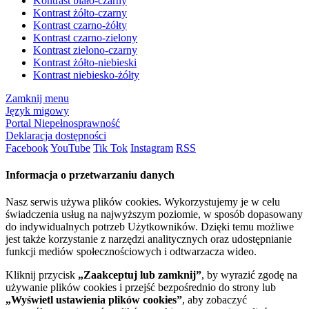
Kontrast biało-czarny
Kontrast żółto-czarny
Kontrast czarno-żółty
Kontrast czarno-zielony
Kontrast zielono-czarny
Kontrast żółto-niebieski
Kontrast niebiesko-żółty
Zamknij menu
Język migowy
Portal Niepełnosprawność
Deklaracja dostępności
Facebook
YouTube
Tik Tok
Instagram
RSS
Informacja o przetwarzaniu danych
Nasz serwis używa plików cookies. Wykorzystujemy je w celu
świadczenia usług na najwyższym poziomie, w sposób dopasowany
do indywidualnych potrzeb Użytkowników. Dzięki temu możliwe
jest także korzystanie z narzędzi analitycznych oraz udostępnianie
funkcji mediów społecznościowych i odtwarzacza wideo.
Kliknij przycisk
„Zaakceptuj lub zamknij”
, by wyrazić zgodę na
używanie plików cookies i przejść bezpośrednio do strony lub
„Wyświetl ustawienia plików cookies”
, aby zobaczyć