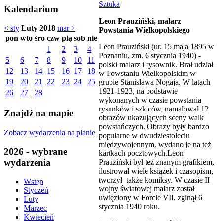
Sztuka
Kalendarium
Leon Prauziński, malarz
< sty
Luty 2018
mar >
Powstania Wielkopolskiego
pon
wto
śro
czw
pią
sob
nie
Leon Prauziński (ur. 15 maja 1895 w
1
2
3
4
Poznaniu, zm. 6 stycznia 1940) -
5
6
7
8
9
10
11
polski malarz i rysownik. Brał udział
12
13
14
15
16
17
18
w Powstaniu Wielkopolskim w
19
20
21
22
23
24
25
grupie Stanisława Nogaja. W latach
1921-1923, na podstawie
26
27
28
wykonanych w czasie powstania
rysunków i szkiców, namalował 12
Znajdź na mapie
obrazów ukazujących sceny walk
powstańczych. Obrazy były bardzo
Zobacz wydarzenia na planie
popularne w dwudziestoleciu
międzywojennym, wydano je na też
2026 - wybrane
kartkach pocztowych.Leon
wydarzenia
Prauziński był też znanym grafikiem,
ilustrował wiele książek i czasopism,
tworzył także komiksy. W czasie II
Wstęp
wojny światowej malarz został
Styczeń
uwięziony w Forcie VII, zginął 6
Luty
stycznia 1940 roku.
Marzec
Kwiecień