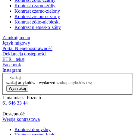
Kontrast żółto-czarny
Kontrast czarno-żółty
Kontrast czarno-zielony
Kontrast zielono-czarny
Kontrast żółto-niebieski
Kontrast niebiesko-żółty
Zamknij menu
Język migowy
Portal Niepełnosprawność
Deklaracja dostępności
ETR - tekst
Facebook
Instagram
Szukaj
szukaj artykułów i wydarzeń
Wyszukaj
Linia miasta Poznań
61 646 33 44
Dostępność
Wersja kontrastowa
Kontrast domyślny
Kontrast czarno-biały