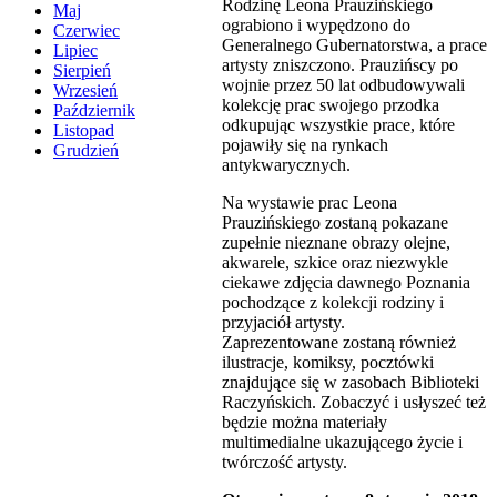
Rodzinę Leona Prauzińskiego
Maj
ograbiono i wypędzono do
Czerwiec
Generalnego Gubernatorstwa, a prace
Lipiec
artysty zniszczono. Prauzińscy po
Sierpień
wojnie przez 50 lat odbudowywali
Wrzesień
kolekcję prac swojego przodka
Październik
odkupując wszystkie prace, które
Listopad
pojawiły się na rynkach
Grudzień
antykwarycznych.
Na wystawie prac Leona
Prauzińskiego zostaną pokazane
zupełnie nieznane obrazy olejne,
akwarele, szkice oraz niezwykle
ciekawe zdjęcia dawnego Poznania
pochodzące z kolekcji rodziny i
przyjaciół artysty.
Zaprezentowane zostaną również
ilustracje, komiksy, pocztówki
znajdujące się w zasobach Biblioteki
Raczyńskich. Zobaczyć i usłyszeć też
będzie można materiały
multimedialne ukazującego życie i
twórczość artysty.