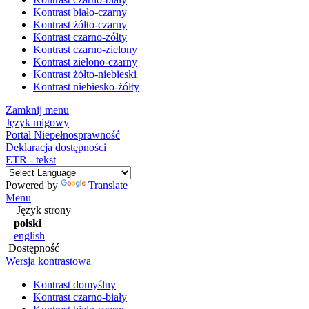
Kontrast biało-czarny
Kontrast żółto-czarny
Kontrast czarno-żółty
Kontrast czarno-zielony
Kontrast zielono-czarny
Kontrast żółto-niebieski
Kontrast niebiesko-żółty
Zamknij menu
Język migowy
Portal Niepełnosprawność
Deklaracja dostępności
ETR - tekst
Powered by
Translate
Menu
Język strony
polski
english
Dostępność
Wersja kontrastowa
Kontrast domyślny
Kontrast czarno-biały