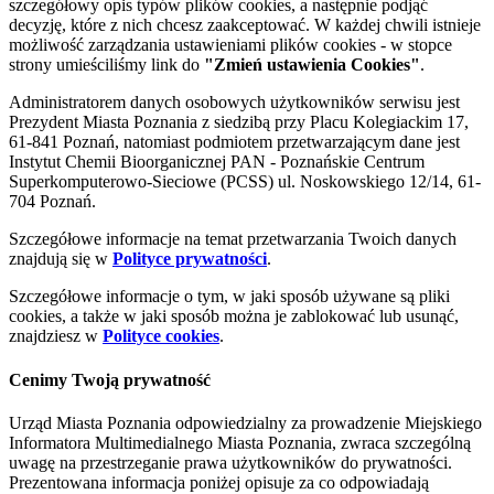
szczegółowy opis typów plików cookies, a następnie podjąć
decyzję, które z nich chcesz zaakceptować. W każdej chwili istnieje
możliwość zarządzania ustawieniami plików cookies - w stopce
strony umieściliśmy link do
"Zmień ustawienia Cookies"
.
Administratorem danych osobowych użytkowników serwisu jest
Prezydent Miasta Poznania z siedzibą przy Placu Kolegiackim 17,
61-841 Poznań, natomiast podmiotem przetwarzającym dane jest
Instytut Chemii Bioorganicznej PAN - Poznańskie Centrum
Superkomputerowo-Sieciowe (PCSS) ul. Noskowskiego 12/14, 61-
704 Poznań.
Szczegółowe informacje na temat przetwarzania Twoich danych
znajdują się w
Polityce prywatności
.
Szczegółowe informacje o tym, w jaki sposób używane są pliki
cookies, a także w jaki sposób można je zablokować lub usunąć,
znajdziesz w
Polityce cookies
.
Cenimy Twoją prywatność
Urząd Miasta Poznania odpowiedzialny za prowadzenie Miejskiego
Informatora Multimedialnego Miasta Poznania, zwraca szczególną
uwagę na przestrzeganie prawa użytkowników do prywatności.
Prezentowana informacja poniżej opisuje za co odpowiadają