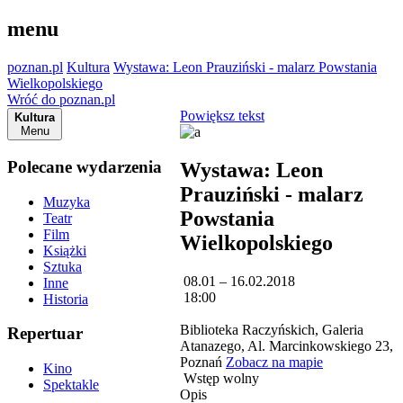
menu
poznan.pl
Kultura
Wystawa: Leon Prauziński - malarz Powstania
Wielkopolskiego
Wróć do poznan.pl
Powiększ tekst
Kultura
Menu
Polecane wydarzenia
Wystawa: Leon
Prauziński - malarz
Muzyka
Powstania
Teatr
Film
Wielkopolskiego
Książki
Sztuka
08.01 – 16.02.2018
Inne
18:00
Historia
Biblioteka Raczyńskich, Galeria
Repertuar
Atanazego, Al. Marcinkowskiego 23,
Poznań
Zobacz na mapie
Kino
Wstęp wolny
Spektakle
Opis