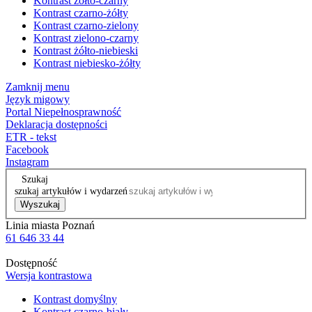
Kontrast żółto-czarny
Kontrast czarno-żółty
Kontrast czarno-zielony
Kontrast zielono-czarny
Kontrast żółto-niebieski
Kontrast niebiesko-żółty
Zamknij menu
Język migowy
Portal Niepełnosprawność
Deklaracja dostępności
ETR - tekst
Facebook
Instagram
Szukaj
szukaj artykułów i wydarzeń
Wyszukaj
Linia miasta Poznań
61 646 33 44
Dostępność
Wersja kontrastowa
Kontrast domyślny
Kontrast czarno-biały