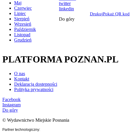
Maj
twitter
Czerwiec
linkedin
Lipiec
Drukuj
Pokaż QR kod
Sierpień
Do góry
Wrzesień
Październik
Listopad
Grudzień
PLATFORMA POZNAN.PL
O nas
Kontakt
Deklaracja dostępności
Polityka prywatności
Facebook
Instagram
Do góry
© Wydawnictwo Miejskie Posnania
Partner technologiczny: