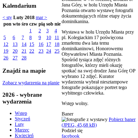
Jana Góry, w holu Urzędu Miasta
Kalendarium
Poznania otwarto wystawę fotografii
dokumentujących różne etapy życia
< sty
Luty 2018
mar >
dominikanina.
pon
wto
śro
czw
pią
sob
nie
1
2
3
4
Wystawa w holu Urzędu Miasta przy
pl. Kolegiackim 17 poświęcona
5
6
7
8
9
10
11
zmarłemu dwa lata temu
12
13
14
15
16
17
18
dominikaninowi, Honorowemu
19
20
21
22
23
24
25
Obywatelowi Miasta Poznania.
26
27
28
Spośród tysiąca zdjęć różnych
fotografów, którzy mieli okazję
Znajdź na mapie
spotkać na swej drodze Jana Górę OP
wybrano 12 zdjęć. Kurator
wydarzenia wybrał niesztampowe
Zobacz wydarzenia na planie
fotografie pokazujące portret tego
wybitnego człowieka.
2026 - wybrane
wydarzenia
Wstęp wolny.
Wstęp
Baner
Styczeń
Pobierz baner
Luty
(JPEG, 45,68 kB)
Marzec
Podziel się
Kwiecień
facebook