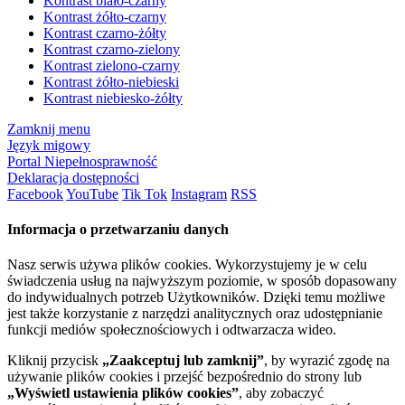
Kontrast biało-czarny
Kontrast żółto-czarny
Kontrast czarno-żółty
Kontrast czarno-zielony
Kontrast zielono-czarny
Kontrast żółto-niebieski
Kontrast niebiesko-żółty
Zamknij menu
Język migowy
Portal Niepełnosprawność
Deklaracja dostępności
Facebook
YouTube
Tik Tok
Instagram
RSS
Informacja o przetwarzaniu danych
Nasz serwis używa plików cookies. Wykorzystujemy je w celu
świadczenia usług na najwyższym poziomie, w sposób dopasowany
do indywidualnych potrzeb Użytkowników. Dzięki temu możliwe
jest także korzystanie z narzędzi analitycznych oraz udostępnianie
funkcji mediów społecznościowych i odtwarzacza wideo.
Kliknij przycisk
„Zaakceptuj lub zamknij”
, by wyrazić zgodę na
używanie plików cookies i przejść bezpośrednio do strony lub
„Wyświetl ustawienia plików cookies”
, aby zobaczyć