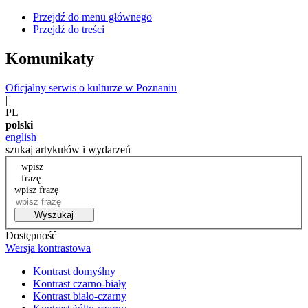
Przejdź do menu głównego
Przejdź do treści
Komunikaty
Oficjalny serwis o kulturze w Poznaniu
|
PL
polski
english
szukaj artykułów i wydarzeń
wpisz
frazę
wpisz frazę
Wyszukaj
Dostępność
Wersja kontrastowa
Kontrast domyślny
Kontrast czarno-biały
Kontrast biało-czarny