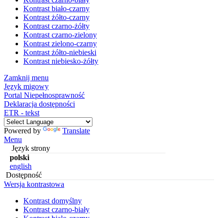
Kontrast biało-czarny
Kontrast żółto-czarny
Kontrast czarno-żółty
Kontrast czarno-zielony
Kontrast zielono-czarny
Kontrast żółto-niebieski
Kontrast niebiesko-żółty
Zamknij menu
Język migowy
Portal Niepełnosprawność
Deklaracja dostępności
ETR - tekst
Powered by
Translate
Menu
Język strony
polski
english
Dostępność
Wersja kontrastowa
Kontrast domyślny
Kontrast czarno-biały