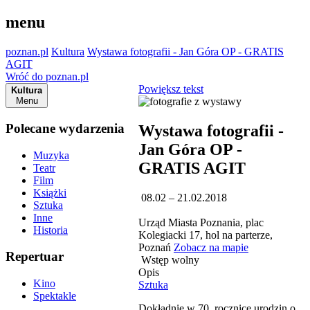
menu
poznan.pl
Kultura
Wystawa fotografii - Jan Góra OP - GRATIS
AGIT
Wróć do poznan.pl
Powiększ tekst
Kultura
Menu
Polecane wydarzenia
Wystawa fotografii -
Jan Góra OP -
Muzyka
GRATIS AGIT
Teatr
Film
Książki
08.02 – 21.02.2018
Sztuka
Inne
Urząd Miasta Poznania, plac
Historia
Kolegiacki 17, hol na parterze,
Poznań
Zobacz na mapie
Repertuar
Wstęp wolny
Opis
Kino
Sztuka
Spektakle
Dokładnie w 70. rocznicę urodzin o.