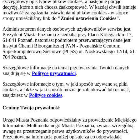
szczegółowy opis typów plików cookies, a następnie podjąć
decyzję, które z nich chcesz zaakceptować. W każdej chwili istnieje
możliwość zarządzania ustawieniami plików cookies - w stopce
strony umieściliśmy link do
"Zmień ustawienia Cookies"
.
Administratorem danych osobowych użytkowników serwisu jest
Prezydent Miasta Poznania z siedzibą przy Placu Kolegiackim 17,
61-841 Poznań, natomiast podmiotem przetwarzającym dane jest
Instytut Chemii Bioorganicznej PAN - Poznańskie Centrum
Superkomputerowo-Sieciowe (PCSS) ul. Noskowskiego 12/14, 61-
704 Poznań.
Szczegółowe informacje na temat przetwarzania Twoich danych
znajdują się w
Polityce prywatności
.
Szczegółowe informacje o tym, w jaki sposób używane są pliki
cookies, a także w jaki sposób można je zablokować lub usunąć,
znajdziesz w
Polityce cookies
.
Cenimy Twoją prywatność
Urząd Miasta Poznania odpowiedzialny za prowadzenie Miejskiego
Informatora Multimedialnego Miasta Poznania, zwraca szczególną
uwagę na przestrzeganie prawa użytkowników do prywatności.
Prezentowana informacja poniżej opisuje za co odpowiadają