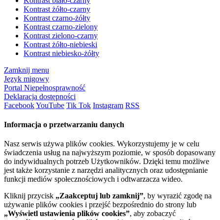
Kontrast biało-czarny
Kontrast żółto-czarny
Kontrast czarno-żółty
Kontrast czarno-zielony
Kontrast zielono-czarny
Kontrast żółto-niebieski
Kontrast niebiesko-żółty
Zamknij menu
Język migowy
Portal Niepełnosprawność
Deklaracja dostępności
Facebook
YouTube
Tik Tok
Instagram
RSS
Informacja o przetwarzaniu danych
Nasz serwis używa plików cookies. Wykorzystujemy je w celu
świadczenia usług na najwyższym poziomie, w sposób dopasowany
do indywidualnych potrzeb Użytkowników. Dzięki temu możliwe
jest także korzystanie z narzędzi analitycznych oraz udostępnianie
funkcji mediów społecznościowych i odtwarzacza wideo.
Kliknij przycisk
„Zaakceptuj lub zamknij”
, by wyrazić zgodę na
używanie plików cookies i przejść bezpośrednio do strony lub
„Wyświetl ustawienia plików cookies”
, aby zobaczyć