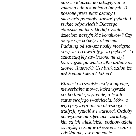
naszym kluczem do odczytywania
znaczeń i do rozumienia Innych. To
noszone przez ludzi ozdoby i
akcesoria pomogły stawiać pytania i
szukać odpowiedzi: Dlaczego
etiopskie matki zakładają swoim
dzieciom naszyjniki z koralików? Czy
długoszyje kobiety z plemienia
Padaung od zawsze nosiły mosiężne
obręcze, bo uważały je za piękne? Co
oznaczają kły zawieszone na szyi
korowajskiego wodza albo ozdoby na
głowie Tuaresek? Czy brak ozdób też
jest komunikatem? Jakim?
Biżuteria to swoisty body language,
niewerbalna mowa, która wyraża
pochodzenie, wyznanie, rolę lub
status swojego właściciela. Mówi o
jego przywiązaniu do określonych
tradycji, rytuałów i wartości. Ozdoby
uchwycone na zdjęciach, zdradzają
kim są ich właściciele, podpowiadają
co myślą i czują w określonym czasie
- dokładniej - w momencie