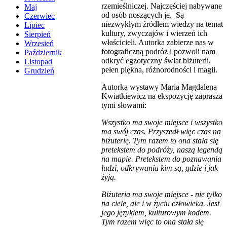
rzemieślniczej. Najczęściej nabywane
Maj
od osób noszących je. Są
Czerwiec
niezwykłym źródłem wiedzy na temat
Lipiec
kultury, zwyczajów i wierzeń ich
Sierpień
właścicieli. Autorka zabierze nas w
Wrzesień
fotograficzną podróż i pozwoli nam
Październik
odkryć egzotyczny świat biżuterii,
Listopad
pełen piękna, różnorodności i magii.
Grudzień
Autorka wystawy Maria Magdalena
Kwiatkiewicz na ekspozycję zaprasza
tymi słowami:
Wszystko ma swoje miejsce i wszystko
ma swój czas. Przyszedł więc czas na
biżuterię. Tym razem to ona stała się
pretekstem do podróży, naszą legendą
na mapie. Pretekstem do poznawania
ludzi, odkrywania kim są, gdzie i jak
żyją.
Biżuteria ma swoje miejsce - nie tylko
na ciele, ale i w życiu człowieka. Jest
jego językiem, kulturowym kodem.
Tym razem więc to ona stała się