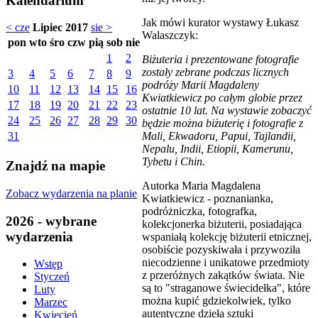
Kalendarium
Jak mówi kurator wystawy Łukasz
< cze
Lipiec 2017
sie >
Walaszczyk:
pon
wto
śro
czw
pią
sob
nie
1
2
Biżuteria i prezentowane fotografie
zostały zebrane podczas licznych
3
4
5
6
7
8
9
podróży Marii Magdaleny
10
11
12
13
14
15
16
Kwiatkiewicz po całym globie przez
17
18
19
20
21
22
23
ostatnie 10 lat. Na wystawie zobaczyć
24
25
26
27
28
29
30
będzie można biżuterię i fotografie z
Mali, Ekwadoru, Papui, Tajlandii,
31
Nepalu, Indii, Etiopii, Kamerunu,
Tybetu i Chin.
Znajdź na mapie
Autorka Maria Magdalena
Zobacz wydarzenia na planie
Kwiatkiewicz - poznanianka,
podróżniczka, fotografka,
2026 - wybrane
kolekcjonerka biżuterii, posiadająca
wydarzenia
wspaniałą kolekcję biżuterii etnicznej,
osobiście pozyskiwała i przywoziła
niecodzienne i unikatowe przedmioty
Wstęp
z przeróżnych zakątków świata. Nie
Styczeń
są to "straganowe świecidełka", które
Luty
można kupić gdziekolwiek, tylko
Marzec
autentyczne dzieła sztuki
Kwiecień