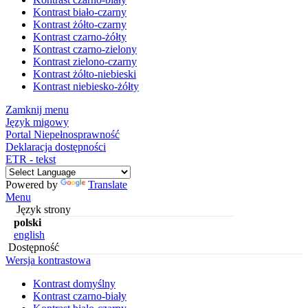
Kontrast biało-czarny
Kontrast żółto-czarny
Kontrast czarno-żółty
Kontrast czarno-zielony
Kontrast zielono-czarny
Kontrast żółto-niebieski
Kontrast niebiesko-żółty
Zamknij menu
Język migowy
Portal Niepełnosprawność
Deklaracja dostępności
ETR - tekst
Powered by
Translate
Menu
Język strony
polski
english
Dostępność
Wersja kontrastowa
Kontrast domyślny
Kontrast czarno-biały