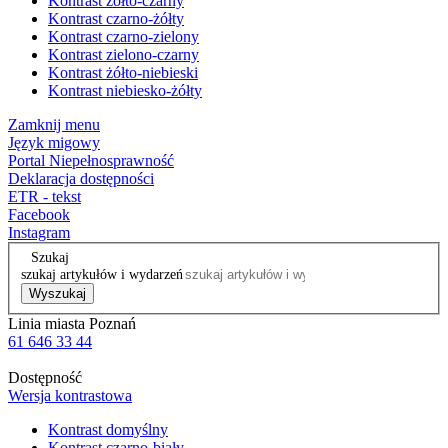
Kontrast żółto-czarny
Kontrast czarno-żółty
Kontrast czarno-zielony
Kontrast zielono-czarny
Kontrast żółto-niebieski
Kontrast niebiesko-żółty
Zamknij menu
Język migowy
Portal Niepełnosprawność
Deklaracja dostępności
ETR - tekst
Facebook
Instagram
Szukaj
szukaj artykułów i wydarzeń
Wyszukaj
Linia miasta Poznań
61 646 33 44
Dostępność
Wersja kontrastowa
Kontrast domyślny
Kontrast czarno-biały