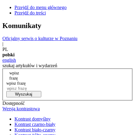
Przejdź do menu głównego
Przejdź do treści
Komunikaty
Oficjalny serwis o kulturze w Poznaniu
|
PL
polski
english
szukaj artykułów i wydarzeń
wpisz
frazę
wpisz frazę
Wyszukaj
Dostępność
Wersja kontrastowa
Kontrast domyślny
Kontrast czarno-biały
Kontrast biało-czarny