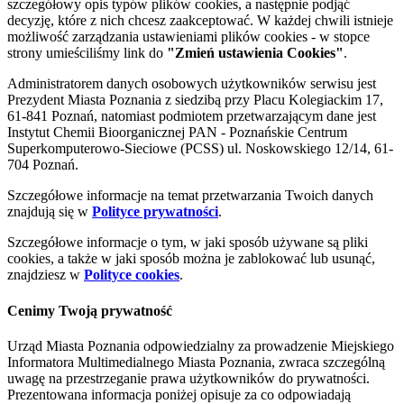
szczegółowy opis typów plików cookies, a następnie podjąć
decyzję, które z nich chcesz zaakceptować. W każdej chwili istnieje
możliwość zarządzania ustawieniami plików cookies - w stopce
strony umieściliśmy link do
"Zmień ustawienia Cookies"
.
Administratorem danych osobowych użytkowników serwisu jest
Prezydent Miasta Poznania z siedzibą przy Placu Kolegiackim 17,
61-841 Poznań, natomiast podmiotem przetwarzającym dane jest
Instytut Chemii Bioorganicznej PAN - Poznańskie Centrum
Superkomputerowo-Sieciowe (PCSS) ul. Noskowskiego 12/14, 61-
704 Poznań.
Szczegółowe informacje na temat przetwarzania Twoich danych
znajdują się w
Polityce prywatności
.
Szczegółowe informacje o tym, w jaki sposób używane są pliki
cookies, a także w jaki sposób można je zablokować lub usunąć,
znajdziesz w
Polityce cookies
.
Cenimy Twoją prywatność
Urząd Miasta Poznania odpowiedzialny za prowadzenie Miejskiego
Informatora Multimedialnego Miasta Poznania, zwraca szczególną
uwagę na przestrzeganie prawa użytkowników do prywatności.
Prezentowana informacja poniżej opisuje za co odpowiadają