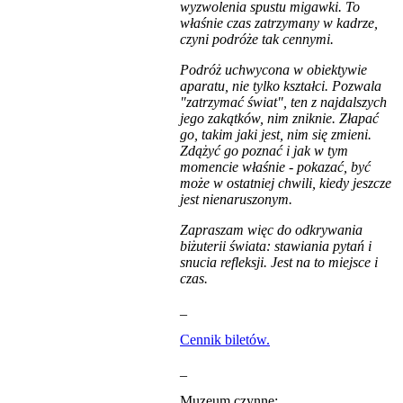
wyzwolenia spustu migawki. To
właśnie czas zatrzymany w kadrze,
czyni podróże tak cennymi.
Podróż uchwycona w obiektywie
aparatu, nie tylko kształci. Pozwala
"zatrzymać świat", ten z najdalszych
jego zakątków, nim zniknie. Złapać
go, takim jaki jest, nim się zmieni.
Zdążyć go poznać i jak w tym
momencie właśnie - pokazać, być
może w ostatniej chwili, kiedy jeszcze
jest nienaruszonym.
Zapraszam więc do odkrywania
biżuterii świata: stawiania pytań i
snucia refleksji. Jest na to miejsce i
czas.
_
Cennik biletów.
_
Muzeum czynne: