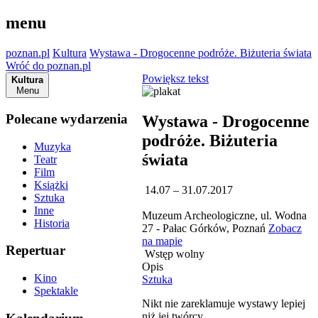
menu
poznan.pl
Kultura
Wystawa - Drogocenne podróże. Biżuteria świata
Wróć do poznan.pl
Powiększ tekst
Kultura
Menu
Polecane wydarzenia
Wystawa - Drogocenne
podróże. Biżuteria
Muzyka
świata
Teatr
Film
Książki
14.07 – 31.07.2017
Sztuka
Inne
Muzeum Archeologiczne, ul. Wodna
Historia
27 - Pałac Górków, Poznań
Zobacz
na mapie
Repertuar
Wstęp wolny
Opis
Kino
Sztuka
Spektakle
Nikt nie zareklamuje wystawy lepiej
niż jej twórcy.