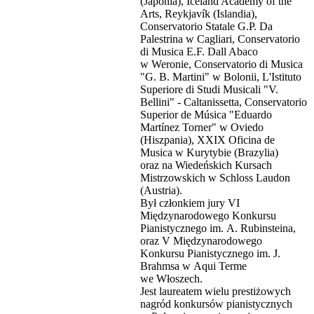
(Japonia), Iceland Academy of the
Arts, Reykjavík (Islandia),
Conservatorio Statale G.P. Da
Palestrina w Cagliari, Conservatorio
di Musica E.F. Dall Abaco
w Weronie, Conservatorio di Musica
"G. B. Martini" w Bolonii, L'Istituto
Superiore di Studi Musicali "V.
Bellini" - Caltanissetta, Conservatorio
Superior de Música "Eduardo
Martínez Torner" w Oviedo
(Hiszpania), XXIX Oficina de
Musica w Kurytybie (Brazylia)
oraz na Wiedeńskich Kursach
Mistrzowskich w Schloss Laudon
(Austria).
Był członkiem jury VI
Międzynarodowego Konkursu
Pianistycznego im. A. Rubinsteina,
oraz V Międzynarodowego
Konkursu Pianistycznego im. J.
Brahmsa w Aqui Terme
we Włoszech.
Jest laureatem wielu prestiżowych
nagród konkursów pianistycznych