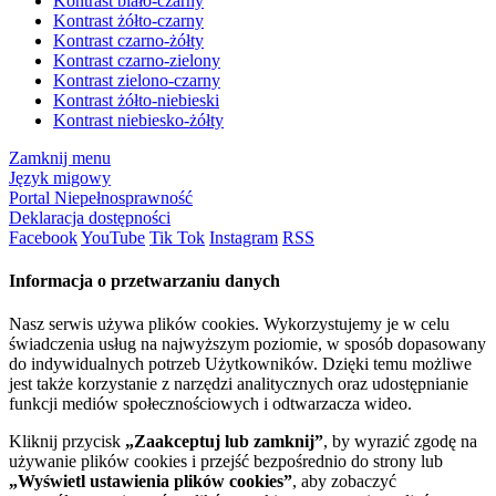
Kontrast biało-czarny
Kontrast żółto-czarny
Kontrast czarno-żółty
Kontrast czarno-zielony
Kontrast zielono-czarny
Kontrast żółto-niebieski
Kontrast niebiesko-żółty
Zamknij menu
Język migowy
Portal Niepełnosprawność
Deklaracja dostępności
Facebook
YouTube
Tik Tok
Instagram
RSS
Informacja o przetwarzaniu danych
Nasz serwis używa plików cookies. Wykorzystujemy je w celu
świadczenia usług na najwyższym poziomie, w sposób dopasowany
do indywidualnych potrzeb Użytkowników. Dzięki temu możliwe
jest także korzystanie z narzędzi analitycznych oraz udostępnianie
funkcji mediów społecznościowych i odtwarzacza wideo.
Kliknij przycisk
„Zaakceptuj lub zamknij”
, by wyrazić zgodę na
używanie plików cookies i przejść bezpośrednio do strony lub
„Wyświetl ustawienia plików cookies”
, aby zobaczyć