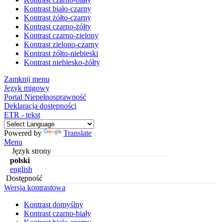
Kontrast biało-czarny
Kontrast żółto-czarny
Kontrast czarno-żółty
Kontrast czarno-zielony
Kontrast zielono-czarny
Kontrast żółto-niebieski
Kontrast niebiesko-żółty
Zamknij menu
Język migowy
Portal Niepełnosprawność
Deklaracja dostępności
ETR - tekst
Powered by
Translate
Menu
Język strony
polski
english
Dostępność
Wersja kontrastowa
Kontrast domyślny
Kontrast czarno-biały