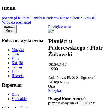
menu
poznan.pl
Kultura
Pianiści u Paderewskiego : Piotr Żukowski
Wróć do poznan.pl
Powiększ tekst
Kultura
Menu
Polecane wydarzenia
Pianiści u
Paderewskiego : Piotr
Muzyka
Żukowski
Teatr
Film
Książki
20.04.2017
Sztuka
19:00
Inne
Historia
Aula Nova, Pl. S. Stuligrosza 1
Wstęp wolny
Repertuar
Opis
Muzyka
Kino
Uwaga! Koncert został
Spektakle
przeniesiony na 21.05.2017 r.