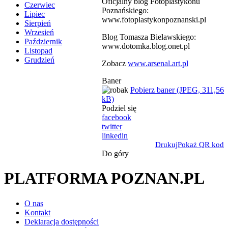
Oficjalny blog Fotoplastykonu
Czerwiec
Poznańskiego:
Lipiec
www.fotoplastykonpoznanski.pl
Sierpień
Wrzesień
Blog Tomasza Bielawskiego:
Październik
www.dotomka.blog.onet.pl
Listopad
Grudzień
Zobacz
www.arsenal.art.pl
Baner
Pobierz baner (JPEG, 311,56
kB)
Podziel się
facebook
twitter
linkedin
Drukuj
Pokaż QR kod
Do góry
PLATFORMA POZNAN.PL
O nas
Kontakt
Deklaracja dostępności