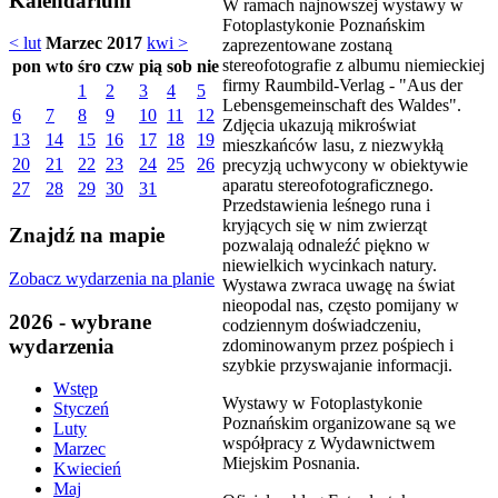
Kalendarium
W ramach najnowszej wystawy w
Fotoplastykonie Poznańskim
< lut
Marzec 2017
kwi >
zaprezentowane zostaną
stereofotografie z albumu niemieckiej
pon
wto
śro
czw
pią
sob
nie
firmy Raumbild-Verlag - "Aus der
1
2
3
4
5
Lebensgemeinschaft des Waldes".
6
7
8
9
10
11
12
Zdjęcia ukazują mikroświat
13
14
15
16
17
18
19
mieszkańców lasu, z niezwykłą
20
21
22
23
24
25
26
precyzją uchwycony w obiektywie
aparatu stereofotograficznego.
27
28
29
30
31
Przedstawienia leśnego runa i
kryjących się w nim zwierząt
Znajdź na mapie
pozwalają odnaleźć piękno w
niewielkich wycinkach natury.
Zobacz wydarzenia na planie
Wystawa zwraca uwagę na świat
nieopodal nas, często pomijany w
2026 - wybrane
codziennym doświadczeniu,
wydarzenia
zdominowanym przez pośpiech i
szybkie przyswajanie informacji.
Wstęp
Wystawy w Fotoplastykonie
Styczeń
Poznańskim organizowane są we
Luty
współpracy z Wydawnictwem
Marzec
Miejskim Posnania.
Kwiecień
Maj