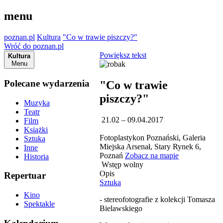
menu
poznan.pl
Kultura
"Co w trawie piszczy?"
Wróć do poznan.pl
Powiększ tekst
Kultura
Menu
Polecane wydarzenia
"Co w trawie
piszczy?"
Muzyka
Teatr
21.02 – 09.04.2017
Film
Książki
Fotoplastykon Poznański, Galeria
Sztuka
Miejska Arsenał, Stary Rynek 6,
Inne
Poznań
Zobacz na mapie
Historia
Wstęp wolny
Opis
Repertuar
Sztuka
Kino
- stereofotografie z kolekcji Tomasza
Spektakle
Bielawskiego