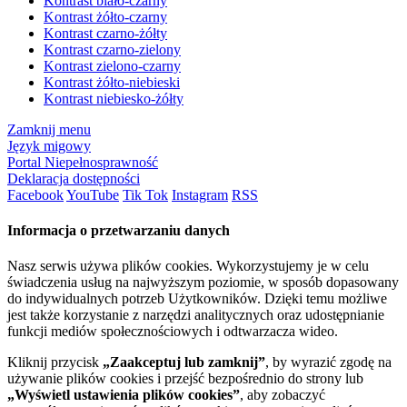
Kontrast biało-czarny
Kontrast żółto-czarny
Kontrast czarno-żółty
Kontrast czarno-zielony
Kontrast zielono-czarny
Kontrast żółto-niebieski
Kontrast niebiesko-żółty
Zamknij menu
Język migowy
Portal Niepełnosprawność
Deklaracja dostępności
Facebook
YouTube
Tik Tok
Instagram
RSS
Informacja o przetwarzaniu danych
Nasz serwis używa plików cookies. Wykorzystujemy je w celu
świadczenia usług na najwyższym poziomie, w sposób dopasowany
do indywidualnych potrzeb Użytkowników. Dzięki temu możliwe
jest także korzystanie z narzędzi analitycznych oraz udostępnianie
funkcji mediów społecznościowych i odtwarzacza wideo.
Kliknij przycisk
„Zaakceptuj lub zamknij”
, by wyrazić zgodę na
używanie plików cookies i przejść bezpośrednio do strony lub
„Wyświetl ustawienia plików cookies”
, aby zobaczyć