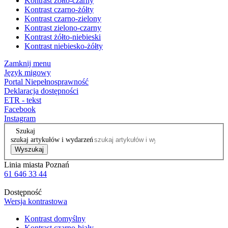
Kontrast żółto-czarny
Kontrast czarno-żółty
Kontrast czarno-zielony
Kontrast zielono-czarny
Kontrast żółto-niebieski
Kontrast niebiesko-żółty
Zamknij menu
Język migowy
Portal Niepełnosprawność
Deklaracja dostępności
ETR - tekst
Facebook
Instagram
Szukaj
szukaj artykułów i wydarzeń
Wyszukaj
Linia miasta Poznań
61 646 33 44
Dostępność
Wersja kontrastowa
Kontrast domyślny
Kontrast czarno-biały