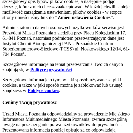
szczegółowy opis typów plików cookies, a następnie podjąć
decyzję, które z nich chcesz zaakceptować. W każdej chwili istnieje
możliwość zarządzania ustawieniami plików cookies - w stopce
strony umieściliśmy link do
"Zmień ustawienia Cookies"
.
Administratorem danych osobowych użytkowników serwisu jest
Prezydent Miasta Poznania z siedzibą przy Placu Kolegiackim 17,
61-841 Poznań, natomiast podmiotem przetwarzającym dane jest
Instytut Chemii Bioorganicznej PAN - Poznańskie Centrum
Superkomputerowo-Sieciowe (PCSS) ul. Noskowskiego 12/14, 61-
704 Poznań.
Szczegółowe informacje na temat przetwarzania Twoich danych
znajdują się w
Polityce prywatności
.
Szczegółowe informacje o tym, w jaki sposób używane są pliki
cookies, a także w jaki sposób można je zablokować lub usunąć,
znajdziesz w
Polityce cookies
.
Cenimy Twoją prywatność
Urząd Miasta Poznania odpowiedzialny za prowadzenie Miejskiego
Informatora Multimedialnego Miasta Poznania, zwraca szczególną
uwagę na przestrzeganie prawa użytkowników do prywatności.
Prezentowana informacja poniżej opisuje za co odpowiadają