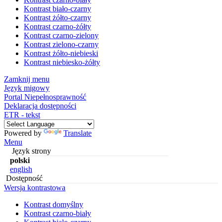
Kontrast biało-czarny
Kontrast żółto-czarny
Kontrast czarno-żółty
Kontrast czarno-zielony
Kontrast zielono-czarny
Kontrast żółto-niebieski
Kontrast niebiesko-żółty
Zamknij menu
Język migowy
Portal Niepełnosprawność
Deklaracja dostępności
ETR - tekst
Powered by
Translate
Menu
Język strony
polski
english
Dostępność
Wersja kontrastowa
Kontrast domyślny
Kontrast czarno-biały