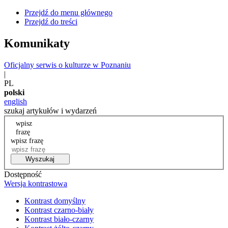
Przejdź do menu głównego
Przejdź do treści
Komunikaty
Oficjalny serwis o kulturze w Poznaniu
|
PL
polski
english
szukaj artykułów i wydarzeń
wpisz
frazę
wpisz frazę
Wyszukaj
Dostępność
Wersja kontrastowa
Kontrast domyślny
Kontrast czarno-biały
Kontrast biało-czarny