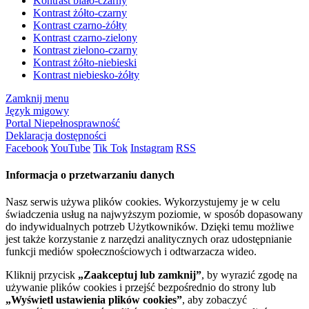
Kontrast biało-czarny
Kontrast żółto-czarny
Kontrast czarno-żółty
Kontrast czarno-zielony
Kontrast zielono-czarny
Kontrast żółto-niebieski
Kontrast niebiesko-żółty
Zamknij menu
Język migowy
Portal Niepełnosprawność
Deklaracja dostępności
Facebook
YouTube
Tik Tok
Instagram
RSS
Informacja o przetwarzaniu danych
Nasz serwis używa plików cookies. Wykorzystujemy je w celu
świadczenia usług na najwyższym poziomie, w sposób dopasowany
do indywidualnych potrzeb Użytkowników. Dzięki temu możliwe
jest także korzystanie z narzędzi analitycznych oraz udostępnianie
funkcji mediów społecznościowych i odtwarzacza wideo.
Kliknij przycisk
„Zaakceptuj lub zamknij”
, by wyrazić zgodę na
używanie plików cookies i przejść bezpośrednio do strony lub
„Wyświetl ustawienia plików cookies”
, aby zobaczyć