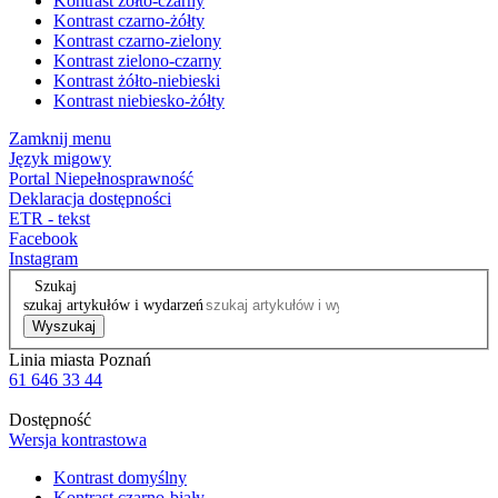
Kontrast żółto-czarny
Kontrast czarno-żółty
Kontrast czarno-zielony
Kontrast zielono-czarny
Kontrast żółto-niebieski
Kontrast niebiesko-żółty
Zamknij menu
Język migowy
Portal Niepełnosprawność
Deklaracja dostępności
ETR - tekst
Facebook
Instagram
Szukaj
szukaj artykułów i wydarzeń
Wyszukaj
Linia miasta Poznań
61 646 33 44
Dostępność
Wersja kontrastowa
Kontrast domyślny
Kontrast czarno-biały