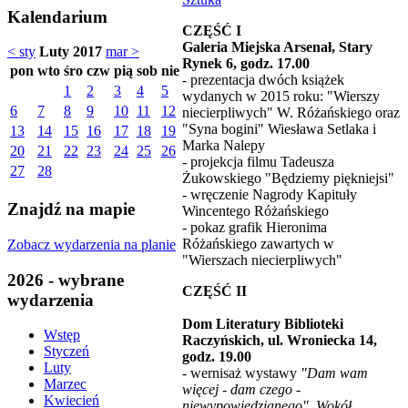
Kalendarium
CZĘŚĆ I
Galeria Miejska Arsenał, Stary
< sty
Luty 2017
mar >
Rynek 6, godz. 17.00
pon
wto
śro
czw
pią
sob
nie
- prezentacja dwóch książek
1
2
3
4
5
wydanych w 2015 roku: "Wierszy
6
7
8
9
10
11
12
niecierpliwych" W. Różańskiego oraz
"Syna bogini" Wiesława Setlaka i
13
14
15
16
17
18
19
Marka Nalepy
20
21
22
23
24
25
26
- projekcja filmu Tadeusza
27
28
Żukowskiego "Będziemy piękniejsi"
- wręczenie Nagrody Kapituły
Znajdź na mapie
Wincentego Różańskiego
- pokaz grafik Hieronima
Różańskiego zawartych w
Zobacz wydarzenia na planie
"Wierszach niecierpliwych"
2026 - wybrane
CZĘŚĆ II
wydarzenia
Dom Literatury Biblioteki
Wstęp
Raczyńskich, ul. Wroniecka 14,
Styczeń
godz. 19.00
Luty
- wernisaż wystawy
"Dam wam
Marzec
więcej - dam czego -
Kwiecień
niewypowiedzianego". Wokół