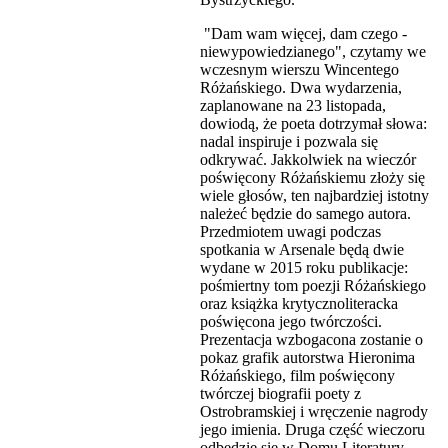
"Dam wam więcej, dam czego -
niewypowiedzianego", czytamy we
wczesnym wierszu Wincentego
Różańskiego. Dwa wydarzenia,
zaplanowane na 23 listopada,
dowiodą, że poeta dotrzymał słowa:
nadal inspiruje i pozwala się
odkrywać. Jakkolwiek na wieczór
poświęcony Różańskiemu złoży się
wiele głosów, ten najbardziej istotny
należeć będzie do samego autora.
Przedmiotem uwagi podczas
spotkania w Arsenale będą dwie
wydane w 2015 roku publikacje:
pośmiertny tom poezji Różańskiego
oraz książka krytycznoliteracka
poświęcona jego twórczości.
Prezentacja wzbogacona zostanie o
pokaz grafik autorstwa Hieronima
Różańskiego, film poświęcony
twórczej biografii poety z
Ostrobramskiej i wręczenie nagrody
jego imienia. Druga część wieczoru
odbędzie się w Domu Literatury,