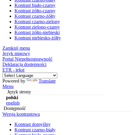
Kontrast biało-czarny
Kontrast żółto-czarny
Kontrast czarno-żółty
Kontrast czarno-zielony
Kontrast zielono-czarny
Kontrast żółto-niebieski
Kontrast niebiesko-żółty
Zamknij menu
Język migowy
Portal Niepełnosprawność
Deklaracja dostępności
ETR - tekst
Powered by
Translate
Menu
Język strony
polski
english
Dostępność
Wersja kontrastowa
Kontrast domyślny
Kontrast czarno-biały