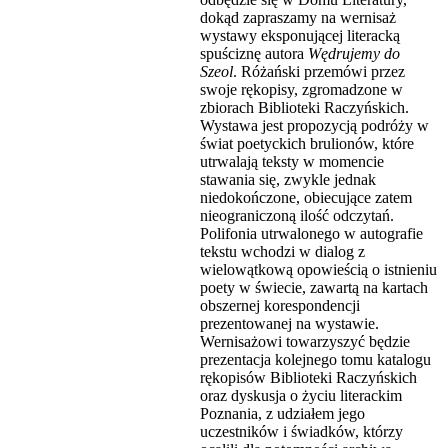
dokąd zapraszamy na wernisaż
wystawy eksponującej literacką
spuściznę autora
Wędrujemy do
Szeol
. Różański przemówi przez
swoje rękopisy, zgromadzone w
zbiorach Biblioteki Raczyńskich.
Wystawa jest propozycją podróży w
świat poetyckich brulionów, które
utrwalają teksty w momencie
stawania się, zwykle jednak
niedokończone, obiecujące zatem
nieograniczoną ilość odczytań.
Polifonia utrwalonego w autografie
tekstu wchodzi w dialog z
wielowątkową opowieścią o istnieniu
poety w świecie, zawartą na kartach
obszernej korespondencji
prezentowanej na wystawie.
Wernisażowi towarzyszyć będzie
prezentacja kolejnego tomu katalogu
rękopisów Biblioteki Raczyńskich
oraz dyskusja o życiu literackim
Poznania, z udziałem jego
uczestników i świadków, którzy