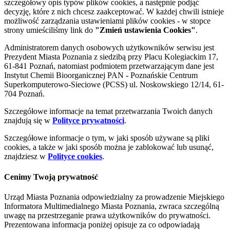
szczegółowy opis typów plików cookies, a następnie podjąć
decyzję, które z nich chcesz zaakceptować. W każdej chwili istnieje
możliwość zarządzania ustawieniami plików cookies - w stopce
strony umieściliśmy link do
"Zmień ustawienia Cookies"
.
Administratorem danych osobowych użytkowników serwisu jest
Prezydent Miasta Poznania z siedzibą przy Placu Kolegiackim 17,
61-841 Poznań, natomiast podmiotem przetwarzającym dane jest
Instytut Chemii Bioorganicznej PAN - Poznańskie Centrum
Superkomputerowo-Sieciowe (PCSS) ul. Noskowskiego 12/14, 61-
704 Poznań.
Szczegółowe informacje na temat przetwarzania Twoich danych
znajdują się w
Polityce prywatności
.
Szczegółowe informacje o tym, w jaki sposób używane są pliki
cookies, a także w jaki sposób można je zablokować lub usunąć,
znajdziesz w
Polityce cookies
.
Cenimy Twoją prywatność
Urząd Miasta Poznania odpowiedzialny za prowadzenie Miejskiego
Informatora Multimedialnego Miasta Poznania, zwraca szczególną
uwagę na przestrzeganie prawa użytkowników do prywatności.
Prezentowana informacja poniżej opisuje za co odpowiadają