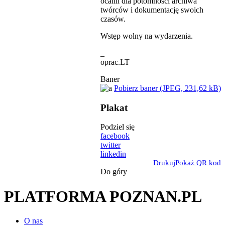
ocalili dla potomności archiwa
twórców i dokumentację swoich
czasów.
Wstęp wolny na wydarzenia.
_
oprac.LT
Baner
Pobierz baner (JPEG, 231,62 kB)
Plakat
Podziel się
facebook
twitter
linkedin
Drukuj
Pokaż QR kod
Do góry
PLATFORMA POZNAN.PL
O nas