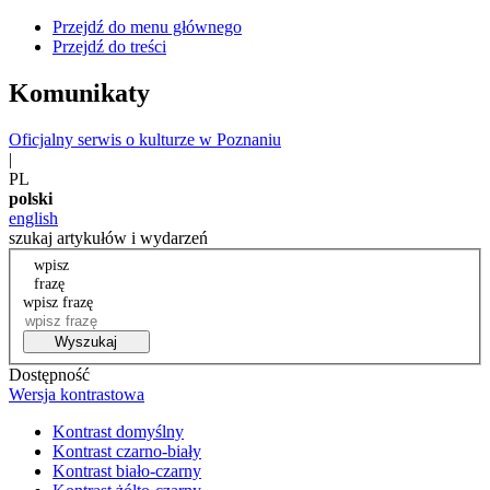
Przejdź do menu głównego
Przejdź do treści
Komunikaty
Oficjalny serwis o kulturze w Poznaniu
|
PL
polski
english
szukaj artykułów i wydarzeń
wpisz
frazę
wpisz frazę
Wyszukaj
Dostępność
Wersja kontrastowa
Kontrast domyślny
Kontrast czarno-biały
Kontrast biało-czarny