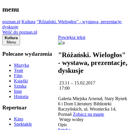
menu
poznan.pl
Kultura
"Różański. Wielogłos" - wystawa, prezentacje,
dyskusje
Wróć do poznan.pl
Powiększ tekst
Kultura
Menu
Polecane wydarzenia
"Różański. Wielogłos"
- wystawa, prezentacje,
Muzyka
dyskusje
Teatr
Film
Książki
23.11 – 15.02.2017
Sztuka
17:00
Inne
Historia
Galeria Miejska Arsenał, Stary Rynek
6 i Dom Literatury Biblioteki
Repertuar
Raczyńskich, ul. Wroniecka 14,
Poznań
Zobacz na mapie
Kino
Wstęp wolny
Spektakle
Opis
Sztuka