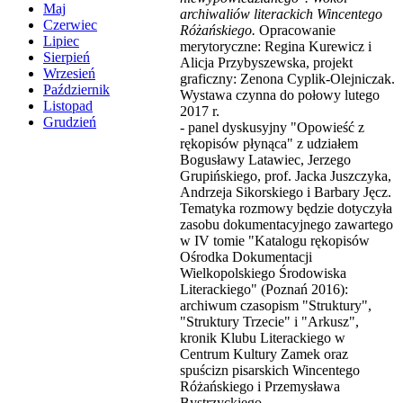
Maj
archiwaliów literackich Wincentego
Czerwiec
Różańskiego.
Opracowanie
Lipiec
merytoryczne: Regina Kurewicz i
Sierpień
Alicja Przybyszewska, projekt
Wrzesień
graficzny: Zenona Cyplik-Olejniczak.
Październik
Wystawa czynna do połowy lutego
Listopad
2017 r.
Grudzień
- panel dyskusyjny "Opowieść z
rękopisów płynąca" z udziałem
Bogusławy Latawiec, Jerzego
Grupińskiego, prof. Jacka Juszczyka,
Andrzeja Sikorskiego i Barbary Jęcz.
Tematyka rozmowy będzie dotyczyła
zasobu dokumentacyjnego zawartego
w IV tomie "Katalogu rękopisów
Ośrodka Dokumentacji
Wielkopolskiego Środowiska
Literackiego" (Poznań 2016):
archiwum czasopism "Struktury",
"Struktury Trzecie" i "Arkusz",
kronik Klubu Literackiego w
Centrum Kultury Zamek oraz
spuścizn pisarskich Wincentego
Różańskiego i Przemysława
Bystrzyckiego.