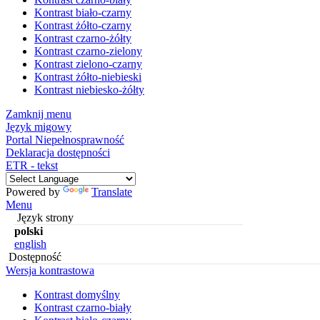
Kontrast biało-czarny
Kontrast żółto-czarny
Kontrast czarno-żółty
Kontrast czarno-zielony
Kontrast zielono-czarny
Kontrast żółto-niebieski
Kontrast niebiesko-żółty
Zamknij menu
Język migowy
Portal Niepełnosprawność
Deklaracja dostępności
ETR - tekst
Powered by
Translate
Menu
Język strony
polski
english
Dostępność
Wersja kontrastowa
Kontrast domyślny
Kontrast czarno-biały