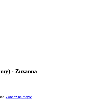
Inny) - Zuzanna
znań
Zobacz na mapie