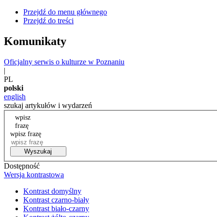
Przejdź do menu głównego
Przejdź do treści
Komunikaty
Oficjalny serwis o kulturze w Poznaniu
|
PL
polski
english
szukaj artykułów i wydarzeń
wpisz
frazę
wpisz frazę
Wyszukaj
Dostępność
Wersja kontrastowa
Kontrast domyślny
Kontrast czarno-biały
Kontrast biało-czarny