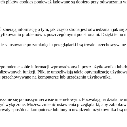
ych plików cookies ponieważ ładowane są dopiero przy odtwarzaniu wid
ierają informację o tym, jak często strona jest odwiedzana i jak się z 
ntyfikowaniu problemów z poszczególnymi podstronami. Dzięki temu mo
 nie są usuwane po zamknięciu przeglądarki i są trwale przechowywane
rzypomnienie sobie informacji wprowadzonych przez użytkownika lub 
nalizowanych funkcji. Pliki te umożliwiają także optymalizację użytko
ale przechowywane na komputerze lub urządzeniu użytkownika.
szanie się po naszym serwisie internetowym. Pozwalają na działanie ni
yć wyłączone. Możesz zmienić ustawienia przeglądarki, aby zablokować
trwały sposób na komputerze lub innym urządzeniu użytkownika i są u