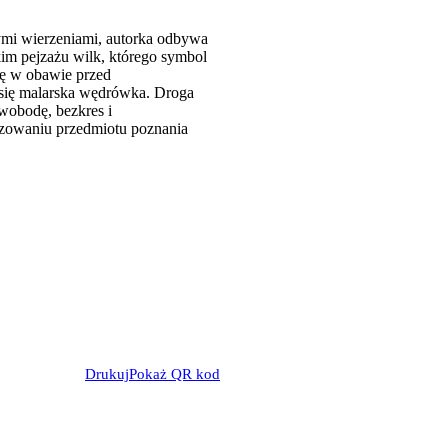
wnymi wierzeniami, autorka odbywa
kim pejzażu wilk, którego symbol
zę w obawie przed
 się malarska wędrówka. Droga
wobodę, bezkres i
tyzowaniu przedmiotu poznania
Drukuj
Pokaż QR kod