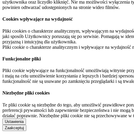
użytkownika oraz liczydło kliknięć. Nie ma możliwości wyłączenia t
powinien odtwarzać udostępnionych na stronie wideo filmów.
Cookies wpływające na wydajność
Pliki cookies o charakterze analitycznym, wpływającym na wydajność zb
jaki sposób Użytkownicy poruszają się po serwisie. Pomagają w ide
przyjazną i intuicyjną dla użytkownika.
Pliki cookie o charakterze analitycznym i wpływające na wydajność
Funkcjonalne pliki
Pliki cookie wpływające na funkcjonalność umożliwiają witrynie p
i mają na celu umożliwienie korzystania z lepszych i bardziej sperso
funkcjonalność nie są usuwane po zamknięciu przeglądarki i są trw
Niezbędne pliki cookies
Te pliki cookie są niezbędne do tego, aby umożliwić prawidłowe poru
preferencji prywatności lub zapewnienie bezpieczeństwa i nie mogą b
działać poprawnie. Niezbędne pliki cookie nie są przechowywane w 
Ustawienia
Zaakceptuj