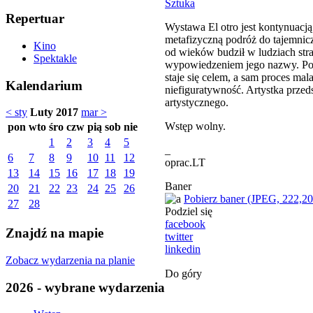
Sztuka
Repertuar
Wystawa El otro jest kontynuacją
metafizyczną podróż do tajemnic
Kino
od wieków budził w ludziach stra
Spektakle
wypowiedzeniem jego nazwy. Pod
staje się celem, a sam proces m
Kalendarium
niefiguratywność. Artystka prze
artystycznego.
< sty
Luty 2017
mar >
Wstęp wolny.
pon
wto
śro
czw
pią
sob
nie
1
2
3
4
5
_
6
7
8
9
10
11
12
oprac.LT
13
14
15
16
17
18
19
Baner
20
21
22
23
24
25
26
Pobierz baner (JPEG, 222,2
27
28
Podziel się
facebook
Znajdź na mapie
twitter
linkedin
Zobacz wydarzenia na planie
Do góry
2026 - wybrane wydarzenia