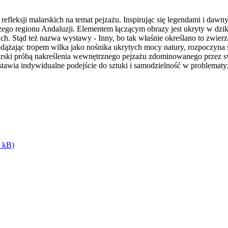
 refleksji malarskich na temat pejzażu. Inspirując się legendami i da
zego regionu Andaluzji. Elementem łączącym obrazy jest ukryty w dzi
ch. Stąd też nazwa wystawy - Inny, bo tak właśnie określano to zwier
ążając tropem wilka jako nośnika ukrytych mocy natury, rozpoczyna
alarski próbą nakreślenia wewnętrznego pejzażu zdominowanego przez s
dstawia indywidualne podejście do sztuki i samodzielność w problema
0 kB)