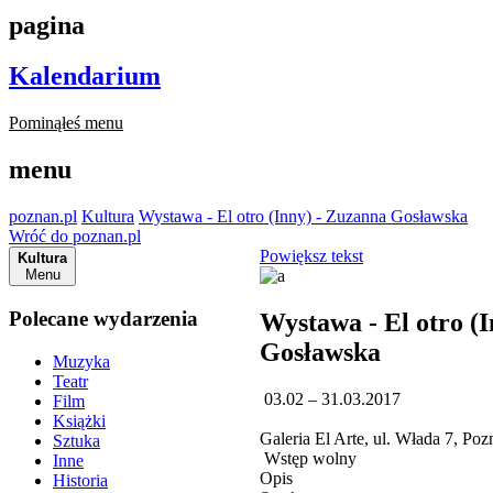
pagina
Kalendarium
Pominąłeś menu
menu
poznan.pl
Kultura
Wystawa - El otro (Inny) - Zuzanna Gosławska
Wróć do poznan.pl
Powiększ tekst
Kultura
Menu
Polecane wydarzenia
Wystawa - El otro (
Gosławska
Muzyka
Teatr
03.02 – 31.03.2017
Film
Książki
Galeria El Arte, ul. Włada 7, Po
Sztuka
Wstęp wolny
Inne
Opis
Historia