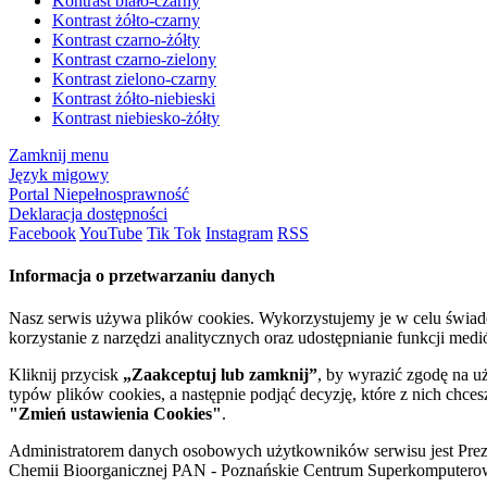
Kontrast biało-czarny
Kontrast żółto-czarny
Kontrast czarno-żółty
Kontrast czarno-zielony
Kontrast zielono-czarny
Kontrast żółto-niebieski
Kontrast niebiesko-żółty
Zamknij menu
Język migowy
Portal Niepełnosprawność
Deklaracja dostępności
Facebook
YouTube
Tik Tok
Instagram
RSS
Informacja o przetwarzaniu danych
Nasz serwis używa plików cookies. Wykorzystujemy je w celu świa
korzystanie z narzędzi analitycznych oraz udostępnianie funkcji me
Kliknij przycisk
„Zaakceptuj lub zamknij”
, by wyrazić zgodę na u
typów plików cookies, a następnie podjąć decyzję, które z nich chce
"Zmień ustawienia Cookies"
.
Administratorem danych osobowych użytkowników serwisu jest Prezyd
Chemii Bioorganicznej PAN - Poznańskie Centrum Superkomputerow