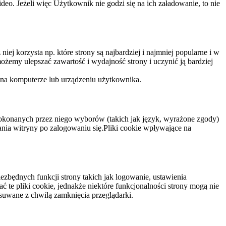
eo. Jeżeli więc Użytkownik nie godzi się na ich załadowanie, to nie
niej korzysta np. które strony są najbardziej i najmniej popularne i w
żemy ulepszać zawartość i wydajność strony i uczynić ją bardziej
 na komputerze lub urządzeniu użytkownika.
dokonanych przez niego wyborów (takich jak język, wyrażone zgody)
wania witryny po zalogowaniu się.Pliki cookie wpływające na
ezbędnych funkcji strony takich jak logowanie, ustawienia
 te pliki cookie, jednakże niektóre funkcjonalności strony mogą nie
suwane z chwilą zamknięcia przeglądarki.