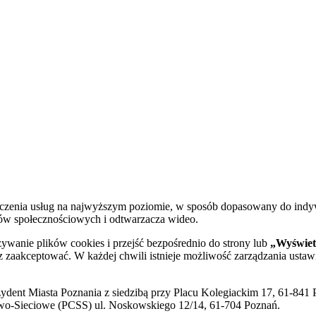
dczenia usług na najwyższym poziomie, w sposób dopasowany do indy
diów społecznościowych i odtwarzacza wideo.
żywanie plików cookies i przejść bezpośrednio do strony lub
„Wyświetl
sz zaakceptować. W każdej chwili istnieje możliwość zarządzania ustaw
ent Miasta Poznania z siedzibą przy Placu Kolegiackim 17, 61-841 P
o-Sieciowe (PCSS) ul. Noskowskiego 12/14, 61-704 Poznań.