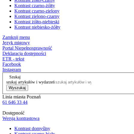
Kontrast żółto-czarny
Kontrast czarno-żółty
Kontrast czarno-zielony
Kontrast zielono-czarny
Kontrast żółto-niebieski
Kontrast niebiesko-żółty
Zamknij menu
Język migowy
Portal Niepełnosprawność
Deklaracja dostępności
ETR - tekst
Facebook
Instagram
Szukaj
szukaj artykułów i wydarzeń
Wyszukaj
Linia miasta Poznań
61 646 33 44
Dostępność
Wersja kontrastowa
Kontrast domyślny
Kontrast czarno-biały