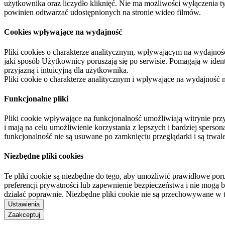
użytkownika oraz liczydło kliknięć. Nie ma możliwości wyłączenia t
powinien odtwarzać udostępnionych na stronie wideo filmów.
Cookies wpływające na wydajność
Pliki cookies o charakterze analitycznym, wpływającym na wydajność zb
jaki sposób Użytkownicy poruszają się po serwisie. Pomagają w ide
przyjazną i intuicyjną dla użytkownika.
Pliki cookie o charakterze analitycznym i wpływające na wydajność
Funkcjonalne pliki
Pliki cookie wpływające na funkcjonalność umożliwiają witrynie p
i mają na celu umożliwienie korzystania z lepszych i bardziej sperso
funkcjonalność nie są usuwane po zamknięciu przeglądarki i są trw
Niezbędne pliki cookies
Te pliki cookie są niezbędne do tego, aby umożliwić prawidłowe poru
preferencji prywatności lub zapewnienie bezpieczeństwa i nie mogą b
działać poprawnie. Niezbędne pliki cookie nie są przechowywane w 
Ustawienia
Zaakceptuj