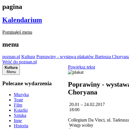
pagina
Kalendarium
Pominąłeś menu
menu
poznan.pl
Kultura
Poprawiny - wystawa plakatów Bartosza Choryan
Wróć do poznan.pl
Powiększ tekst
Kultura
Menu
Polecane wydarzenia
Poprawiny - wystaw
Choryana
Muzyka
Teatr
20.01 – 24.02.2017
Film
18:00
Książki
Sztuka
Collegium Da Vinci, ul. Tadeus
Inne
Wstęp wolny
Historia