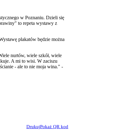
tycznego w Poznaniu. Dzieli się
prawiny" to repeta wystawy z
). Wystawę plakatów będzie można
iele nurtów, wiele szkół, wiele
kuje. A mi to wisi. W zaciszu
anie - ale to nie moja wina." -
Drukuj
Pokaż QR kod