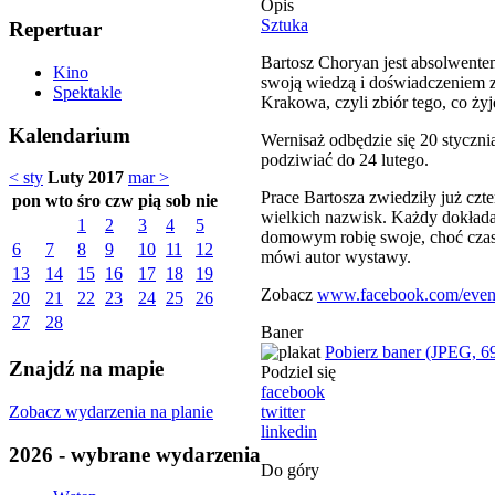
Opis
Sztuka
Repertuar
Bartosz Choryan jest absolwent
Kino
swoją wiedzą i doświadczeniem z
Spektakle
Krakowa, czyli zbiór tego, co żyj
Kalendarium
Wernisaż odbędzie się 20 styczn
podziwiać do 24 lutego.
< sty
Luty 2017
mar >
Prace Bartosza zwiedziły już czt
pon
wto
śro
czw
pią
sob
nie
wielkich nazwisk. Każdy dokłada s
1
2
3
4
5
domowym robię swoje, choć czasem
6
7
8
9
10
11
12
mówi autor wystawy.
13
14
15
16
17
18
19
Zobacz
www.facebook.com/even
20
21
22
23
24
25
26
27
28
Baner
Pobierz baner (JPEG, 6
Znajdź na mapie
Podziel się
facebook
Zobacz wydarzenia na planie
twitter
linkedin
2026 - wybrane wydarzenia
Do góry