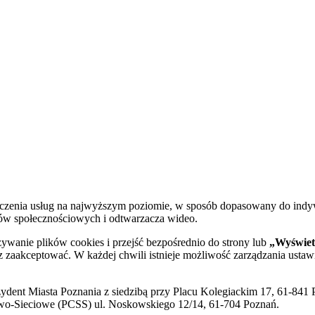
dczenia usług na najwyższym poziomie, w sposób dopasowany do indy
diów społecznościowych i odtwarzacza wideo.
żywanie plików cookies i przejść bezpośrednio do strony lub
„Wyświetl
sz zaakceptować. W każdej chwili istnieje możliwość zarządzania ustaw
ent Miasta Poznania z siedzibą przy Placu Kolegiackim 17, 61-841 P
o-Sieciowe (PCSS) ul. Noskowskiego 12/14, 61-704 Poznań.