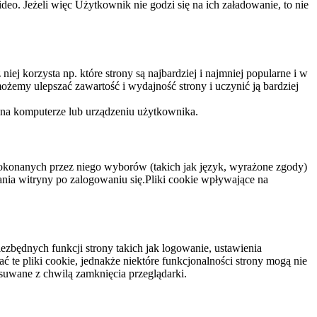
eo. Jeżeli więc Użytkownik nie godzi się na ich załadowanie, to nie
niej korzysta np. które strony są najbardziej i najmniej popularne i w
żemy ulepszać zawartość i wydajność strony i uczynić ją bardziej
 na komputerze lub urządzeniu użytkownika.
dokonanych przez niego wyborów (takich jak język, wyrażone zgody)
wania witryny po zalogowaniu się.Pliki cookie wpływające na
ezbędnych funkcji strony takich jak logowanie, ustawienia
 te pliki cookie, jednakże niektóre funkcjonalności strony mogą nie
suwane z chwilą zamknięcia przeglądarki.