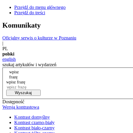
Przejdź do menu głównego
Przejdź do treści
Komunikaty
Oficjalny serwis o kulturze w Poznaniu
|
PL
polski
english
szukaj artykułów i wydarzeń
wpisz
frazę
wpisz frazę
Wyszukaj
Dostępność
Wersja kontrastowa
Kontrast domyślny
Kontrast czarno-biały
Kontrast biało-czarny