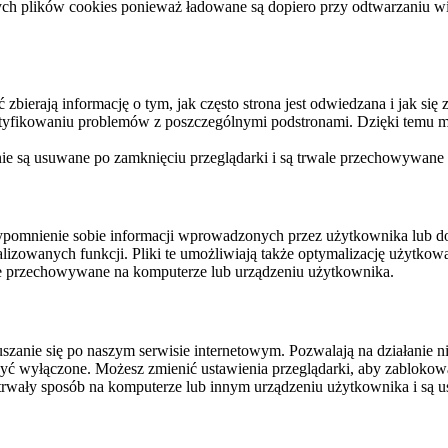
ych plików cookies ponieważ ładowane są dopiero przy odtwarzaniu wid
ierają informację o tym, jak często strona jest odwiedzana i jak się z 
ntyfikowaniu problemów z poszczególnymi podstronami. Dzięki temu mo
 nie są usuwane po zamknięciu przeglądarki i są trwale przechowywane
rzypomnienie sobie informacji wprowadzonych przez użytkownika lub 
nalizowanych funkcji. Pliki te umożliwiają także optymalizację użytko
ale przechowywane na komputerze lub urządzeniu użytkownika.
szanie się po naszym serwisie internetowym. Pozwalają na działanie ni
yć wyłączone. Możesz zmienić ustawienia przeglądarki, aby zablokować
trwały sposób na komputerze lub innym urządzeniu użytkownika i są u