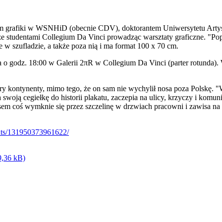
em grafiki w WSNHiD (obecnie CDV), doktorantem Uniwersytetu Artys
e studentami Collegium Da Vinci prowadząc warsztaty graficzne. "Po
e w szufladzie, a także poza nią i ma format 100 x 70 cm.
ia o godz. 18:00 w Galerii 2πR w Collegium Da Vinci (parter rotunda
ery kontynenty, mimo tego, że on sam nie wychylił nosa poza Polskę. "W
woją cegiełkę do historii plakatu, zaczepia na ulicy, krzyczy i komuni
 coś wymknie się przez szczelinę w drzwiach pracowni i zawisa na ści
ts/131950373961622/
9,36 kB)