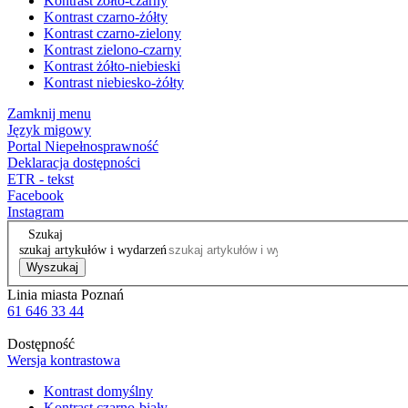
Kontrast żółto-czarny
Kontrast czarno-żółty
Kontrast czarno-zielony
Kontrast zielono-czarny
Kontrast żółto-niebieski
Kontrast niebiesko-żółty
Zamknij menu
Język migowy
Portal Niepełnosprawność
Deklaracja dostępności
ETR - tekst
Facebook
Instagram
Szukaj
szukaj artykułów i wydarzeń
Wyszukaj
Linia miasta Poznań
61 646 33 44
Dostępność
Wersja kontrastowa
Kontrast domyślny
Kontrast czarno-biały