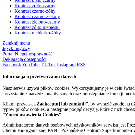
Kontrast biało-czarny
Kontrast żółto-czarny
Kontrast czarno-żółty
Kontrast czarno-zielony
Kontrast zielono-czarny
Kontrast żółto-niebieski
Kontrast niebiesko-żółty
Zamknij menu
Język migowy
Portal Niepełnosprawność
Deklaracja dostępności
Facebook
YouTube
Tik Tok
Instagram
RSS
Informacja o przetwarzaniu danych
Nasz serwis używa plików cookies. Wykorzystujemy je w celu świa
korzystanie z narzędzi analitycznych oraz udostępnianie funkcji me
Kliknij przycisk
„Zaakceptuj lub zamknij”
, by wyrazić zgodę na u
typów plików cookies, a następnie podjąć decyzję, które z nich chce
"Zmień ustawienia Cookies"
.
Administratorem danych osobowych użytkowników serwisu jest Prezyd
Chemii Bioorganicznej PAN - Poznańskie Centrum Superkomputerow