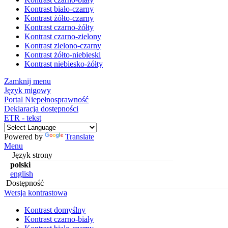
Kontrast biało-czarny
Kontrast żółto-czarny
Kontrast czarno-żółty
Kontrast czarno-zielony
Kontrast zielono-czarny
Kontrast żółto-niebieski
Kontrast niebiesko-żółty
Zamknij menu
Język migowy
Portal Niepełnosprawność
Deklaracja dostępności
ETR - tekst
Powered by
Translate
Menu
Język strony
polski
english
Dostępność
Wersja kontrastowa
Kontrast domyślny
Kontrast czarno-biały