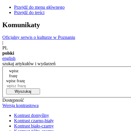
Przejdź do menu głównego
Przejdź do treści
Komunikaty
Oficjalny serwis o kulturze w Poznaniu
|
PL
polski
english
szukaj artykułów i wydarzeń
wpisz
frazę
wpisz frazę
Wyszukaj
Dostępność
Wersja kontrastowa
Kontrast domyślny
Kontrast czarno-biały
Kontrast biało-czarny