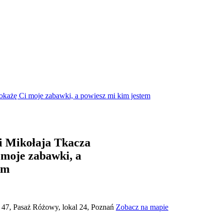
pokażę Ci moje zabawki, a powiesz mi kim jestem
ji Mikołaja Tkacza
 moje zabawki, a
em
 47, Pasaż Różowy, lokal 24, Poznań
Zobacz na mapie