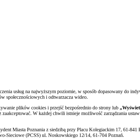
dczenia usług na najwyższym poziomie, w sposób dopasowany do indy
diów społecznościowych i odtwarzacza wideo.
żywanie plików cookies i przejść bezpośrednio do strony lub
„Wyświetl
sz zaakceptować. W każdej chwili istnieje możliwość zarządzania ustaw
ent Miasta Poznania z siedzibą przy Placu Kolegiackim 17, 61-841 P
o-Sieciowe (PCSS) ul. Noskowskiego 12/14, 61-704 Poznań.