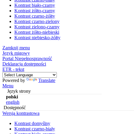
Kontrast biało-czarny
Kontrast żółto-czarny
Kontrast czarno-żółty
Kontrast czarno-zielony
Kontrast zielono-czarny
Kontrast żółto-niebieski
Kontrast niebiesko-żółty
Zamknij menu
Język migowy
Portal Niepełnosprawność
Deklaracja dostępności
ETR - tekst
Powered by
Translate
Menu
Język strony
polski
english
Dostępność
Wersja kontrastowa
Kontrast domyślny
Kontrast czarno-biały