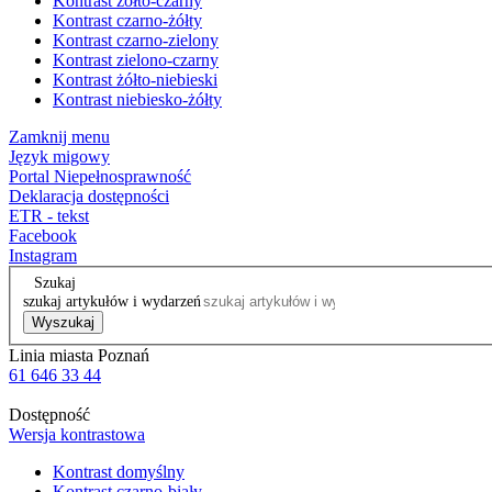
Kontrast żółto-czarny
Kontrast czarno-żółty
Kontrast czarno-zielony
Kontrast zielono-czarny
Kontrast żółto-niebieski
Kontrast niebiesko-żółty
Zamknij menu
Język migowy
Portal Niepełnosprawność
Deklaracja dostępności
ETR - tekst
Facebook
Instagram
Szukaj
szukaj artykułów i wydarzeń
Wyszukaj
Linia miasta Poznań
61 646 33 44
Dostępność
Wersja kontrastowa
Kontrast domyślny
Kontrast czarno-biały