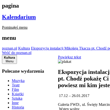
pagina
Kalendarium
Pominąłeś menu
menu
poznan.pl
Kultura
Ekspozycja instalacji Mikołaja Tkacza pt. Chodź 
Wróć do poznan.pl
Powiększ tekst
Kultura
Menu
Polecane wydarzenia
Ekspozycja instalac
pt. Chodź pokażę Ci
Muzyka
powiesz mi kim jest
Teatr
Film
Książki
17.12 – 26.01.2017
Sztuka
Inne
Galeria FWD:, ul. Święty Marcin
Historia
Wstęp wolny