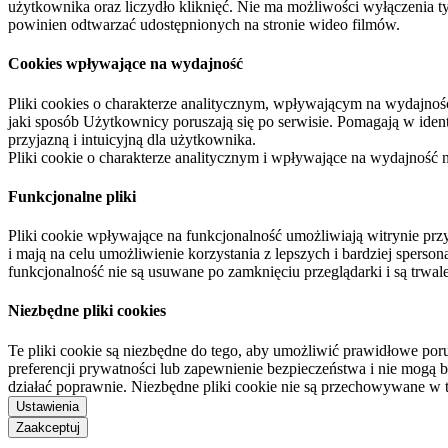
użytkownika oraz liczydło kliknięć. Nie ma możliwości wyłączenia t
powinien odtwarzać udostępnionych na stronie wideo filmów.
Cookies wpływające na wydajność
Pliki cookies o charakterze analitycznym, wpływającym na wydajność zb
jaki sposób Użytkownicy poruszają się po serwisie. Pomagają w ide
przyjazną i intuicyjną dla użytkownika.
Pliki cookie o charakterze analitycznym i wpływające na wydajność
Funkcjonalne pliki
Pliki cookie wpływające na funkcjonalność umożliwiają witrynie p
i mają na celu umożliwienie korzystania z lepszych i bardziej sperso
funkcjonalność nie są usuwane po zamknięciu przeglądarki i są trw
Niezbędne pliki cookies
Te pliki cookie są niezbędne do tego, aby umożliwić prawidłowe poru
preferencji prywatności lub zapewnienie bezpieczeństwa i nie mogą b
działać poprawnie. Niezbędne pliki cookie nie są przechowywane w 
Ustawienia
Zaakceptuj