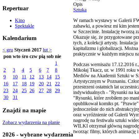
Opis
Repertuar
Sztuka
W ramach wystawy w Galerii FWD
Kino
zabawki, a powiesz mi kim jeste
Spektakle
w Szczecinie. Instalację tworzą
Okazuje się, że przygotowane pr
Kalendarium
tych, z kolekcji artysty. Instal
kapitalizmu i globalizacji. Możn
< gru
Styczeń 2017
lut >
praktycznie w każdym miejscu na
pon
wto
śro
czw
pią
sob
nie
1
Podczas wernisażu 17.12.2016 r.
Mikołaj Tkacz, ur. w 1991 roku 
2
3
4
5
6
7
8
Mediów na Akademii Sztuki w Szc
9
10
11
12
13
14
15
Artystycznym w Poznaniu. Człon
16
17
18
19
20
21
22
przestrzeni ostatnich lat uczest
23
24
25
26
27
28
29
indywidualnych - "Rysunki na ka
30
31
"Rysunki, które zrobiłem po man
opublikował komiks pt. "Prawie"
jednocześnie do nich abstrakcyj
Znajdź na mapie
oraz wyróżnienie od Galerii Wym
nagrodę na festiwalu sztuki wi
Zobacz wydarzenia na planie
WILKI otrzymał główną nagrodę w
tworząc filmy, których animację 
2026 - wybrane wydarzenia