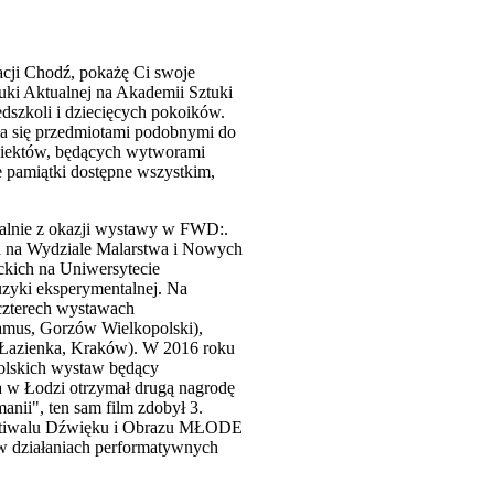
cji Chodź, pokażę Ci swoje
uki Aktualnej na Akademii Sztuki
dszkoli i dziecięcych pokoików.
ła się przedmiotami podobnymi do
 obiektów, będących wytworami
e pamiątki dostępne wszystkim,
jalnie z okazji wystawy w FWD:.
ia na Wydziale Malarstwa i Nowych
ckich na Uniwersytecie
zyki eksperymentalnej. Na
 czterech wystawach
Lamus, Gorzów Wielkopolski),
a Łazienka, Kraków). W 2016 roku
polskich wystaw będący
a w Łodzi otrzymał drugą nagrodę
nii", ten sam film zdobył 3.
Festiwalu Dźwięku i Obrazu MŁODE
 w działaniach performatywnych