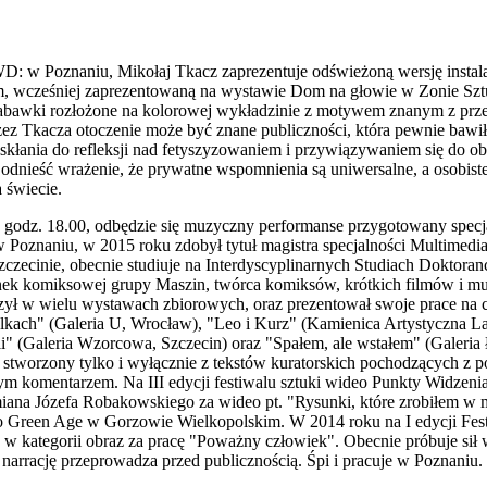
: w Poznaniu, Mikołaj Tkacz zaprezentuje odświeżoną wersję instala
m, wcześniej zaprezentowaną na wystawie Dom na głowie w Zonie Szt
 zabawki rozłożone na kolorowej wykładzinie z motywem znanym z prze
zez Tkacza otoczenie może być znane publiczności, która pewnie bawi
acja skłania do refleksji nad fetyszyzowaniem i przywiązywaniem się do
a odnieść wrażenie, że prywatne wspomnienia są uniwersalne, a osobist
 świecie.
, godz. 18.00, odbędzie się muzyczny performanse przygotowany spec
w Poznaniu, w 2015 roku zdobył tytuł magistra specjalności Multimed
zecinie, obecnie studiuje na Interdyscyplinarnych Studiach Doktoran
ek komiksowej grupy Maszin, twórca komiksów, krótkich filmów i mu
niczył w wielu wystawach zbiorowych, oraz prezentował swoje prace na
lkach" (Galeria U, Wrocław), "Leo i Kurz" (Kamienica Artystyczna 
ii" (Galeria Wzorcowa, Szczecin) oraz "Spałem, ale wstałem" (Galeri
 stworzony tylko i wyłącznie z tekstów kuratorskich pochodzących z 
nym komentarzem. Na III edycji festiwalu sztuki wideo Punkty Widzeni
iana Józefa Robakowskiego za wideo pt. "Rysunki, które zrobiłem w ma
deo Green Age w Gorzowie Wielkopolskim. W 2014 roku na I edycji 
 kategorii obraz za pracę "Poważny człowiek". Obecnie próbuje sił
i narrację przeprowadza przed publicznością. Śpi i pracuje w Poznaniu.