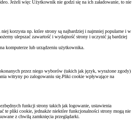
eo. Jeżeli więc Użytkownik nie godzi się na ich załadowanie, to nie
niej korzysta np. które strony są najbardziej i najmniej popularne i w
żemy ulepszać zawartość i wydajność strony i uczynić ją bardziej
 na komputerze lub urządzeniu użytkownika.
dokonanych przez niego wyborów (takich jak język, wyrażone zgody)
wania witryny po zalogowaniu się.Pliki cookie wpływające na
ezbędnych funkcji strony takich jak logowanie, ustawienia
 te pliki cookie, jednakże niektóre funkcjonalności strony mogą nie
suwane z chwilą zamknięcia przeglądarki.