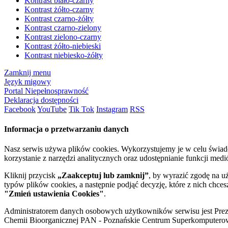
Kontrast biało-czarny
Kontrast żółto-czarny
Kontrast czarno-żółty
Kontrast czarno-zielony
Kontrast zielono-czarny
Kontrast żółto-niebieski
Kontrast niebiesko-żółty
Zamknij menu
Język migowy
Portal Niepełnosprawność
Deklaracja dostępności
Facebook
YouTube
Tik Tok
Instagram
RSS
Informacja o przetwarzaniu danych
Nasz serwis używa plików cookies. Wykorzystujemy je w celu świa
korzystanie z narzędzi analitycznych oraz udostępnianie funkcji me
Kliknij przycisk
„Zaakceptuj lub zamknij”
, by wyrazić zgodę na u
typów plików cookies, a następnie podjąć decyzję, które z nich chce
"Zmień ustawienia Cookies"
.
Administratorem danych osobowych użytkowników serwisu jest Prezyd
Chemii Bioorganicznej PAN - Poznańskie Centrum Superkomputerow