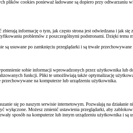
ych plików cookies ponieważ ładowane są dopiero przy odtwarzaniu wid
ierają informację o tym, jak często strona jest odwiedzana i jak się z 
ntyfikowaniu problemów z poszczególnymi podstronami. Dzięki temu mo
 nie są usuwane po zamknięciu przeglądarki i są trwale przechowywane
rzypomnienie sobie informacji wprowadzonych przez użytkownika lub 
nalizowanych funkcji. Pliki te umożliwiają także optymalizację użytko
ale przechowywane na komputerze lub urządzeniu użytkownika.
szanie się po naszym serwisie internetowym. Pozwalają na działanie ni
yć wyłączone. Możesz zmienić ustawienia przeglądarki, aby zablokować
trwały sposób na komputerze lub innym urządzeniu użytkownika i są u