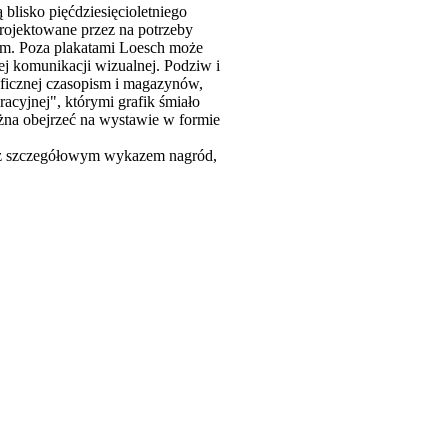
isko pięćdziesięcioletniego
rojektowane przez na potrzeby
nym. Poza plakatami Loesch może
j komunikacji wizualnej. Podziw i
aficznej czasopism i magazynów,
acyjnej", którymi grafik śmiało
ożna obejrzeć na wystawie w formie
oraz szczegółowym wykazem nagród,