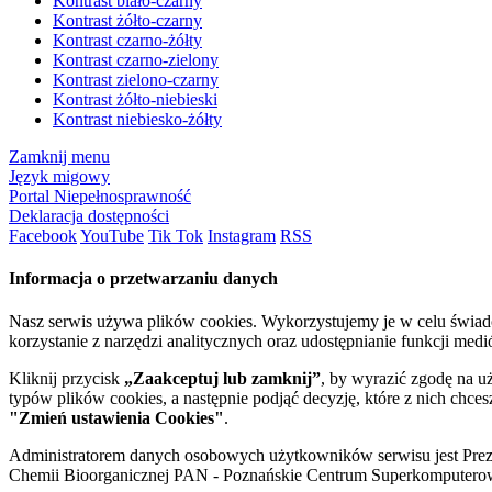
Kontrast biało-czarny
Kontrast żółto-czarny
Kontrast czarno-żółty
Kontrast czarno-zielony
Kontrast zielono-czarny
Kontrast żółto-niebieski
Kontrast niebiesko-żółty
Zamknij menu
Język migowy
Portal Niepełnosprawność
Deklaracja dostępności
Facebook
YouTube
Tik Tok
Instagram
RSS
Informacja o przetwarzaniu danych
Nasz serwis używa plików cookies. Wykorzystujemy je w celu świa
korzystanie z narzędzi analitycznych oraz udostępnianie funkcji me
Kliknij przycisk
„Zaakceptuj lub zamknij”
, by wyrazić zgodę na u
typów plików cookies, a następnie podjąć decyzję, które z nich chce
"Zmień ustawienia Cookies"
.
Administratorem danych osobowych użytkowników serwisu jest Prezyd
Chemii Bioorganicznej PAN - Poznańskie Centrum Superkomputerow