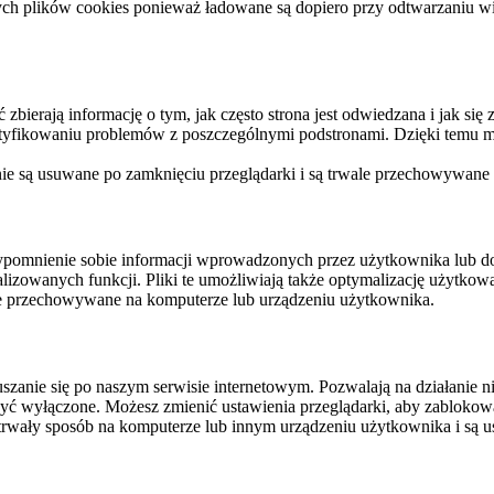
ych plików cookies ponieważ ładowane są dopiero przy odtwarzaniu wid
ierają informację o tym, jak często strona jest odwiedzana i jak się z 
ntyfikowaniu problemów z poszczególnymi podstronami. Dzięki temu mo
 nie są usuwane po zamknięciu przeglądarki i są trwale przechowywane
rzypomnienie sobie informacji wprowadzonych przez użytkownika lub 
nalizowanych funkcji. Pliki te umożliwiają także optymalizację użytko
ale przechowywane na komputerze lub urządzeniu użytkownika.
szanie się po naszym serwisie internetowym. Pozwalają na działanie ni
yć wyłączone. Możesz zmienić ustawienia przeglądarki, aby zablokować
trwały sposób na komputerze lub innym urządzeniu użytkownika i są u