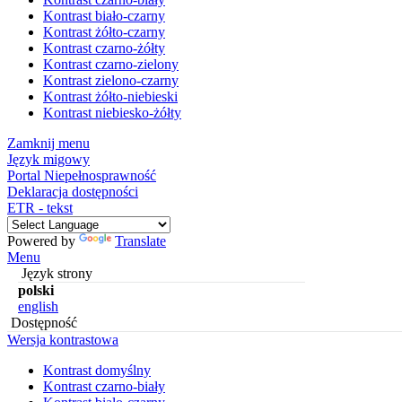
Kontrast biało-czarny
Kontrast żółto-czarny
Kontrast czarno-żółty
Kontrast czarno-zielony
Kontrast zielono-czarny
Kontrast żółto-niebieski
Kontrast niebiesko-żółty
Zamknij menu
Język migowy
Portal Niepełnosprawność
Deklaracja dostępności
ETR - tekst
Powered by
Translate
Menu
Język strony
polski
english
Dostępność
Wersja kontrastowa
Kontrast domyślny
Kontrast czarno-biały