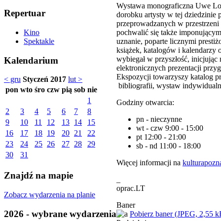
Wystawa monograficzna Uwe Loes
Repertuar
dorobku artysty w tej dziedzinie
przeprowadzanych w przestrzeni 
pochwalić się także imponujący
Kino
uznanie, poparte licznymi prest
Spektakle
książek, katalogów i kalendarzy 
wybiegał w przyszłość, inicjując
Kalendarium
elektronicznych prezentacji przy
Ekspozycji towarzyszy katalog p
< gru
Styczeń 2017
lut >
bibliografii, wystaw indywidual
pon
wto
śro
czw
pią
sob
nie
1
Godziny otwarcia:
2
3
4
5
6
7
8
pn - nieczynne
9
10
11
12
13
14
15
wt - czw 9:00 - 15:00
16
17
18
19
20
21
22
pt 12:00 - 21:00
23
24
25
26
27
28
29
sb - nd 11:00 - 18:00
30
31
Więcej informacji na
kulturapozn
Znajdź na mapie
_
oprac.LT
Zobacz wydarzenia na planie
Baner
2026 - wybrane wydarzenia
Pobierz baner (JPEG, 2,55 k