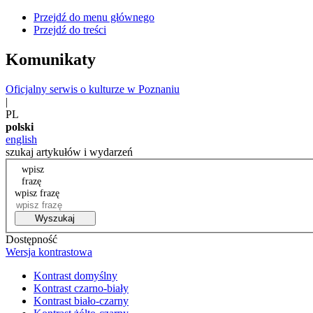
Przejdź do menu głównego
Przejdź do treści
Komunikaty
Oficjalny serwis o kulturze w Poznaniu
|
PL
polski
english
szukaj artykułów i wydarzeń
wpisz
frazę
wpisz frazę
Wyszukaj
Dostępność
Wersja kontrastowa
Kontrast domyślny
Kontrast czarno-biały
Kontrast biało-czarny