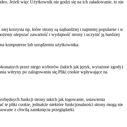
eo. Jeżeli więc Użytkownik nie godzi się na ich załadowanie, to nie
niej korzysta np. które strony są najbardziej i najmniej popularne i w
żemy ulepszać zawartość i wydajność strony i uczynić ją bardziej
 na komputerze lub urządzeniu użytkownika.
dokonanych przez niego wyborów (takich jak język, wyrażone zgody)
wania witryny po zalogowaniu się.Pliki cookie wpływające na
ezbędnych funkcji strony takich jak logowanie, ustawienia
 te pliki cookie, jednakże niektóre funkcjonalności strony mogą nie
suwane z chwilą zamknięcia przeglądarki.