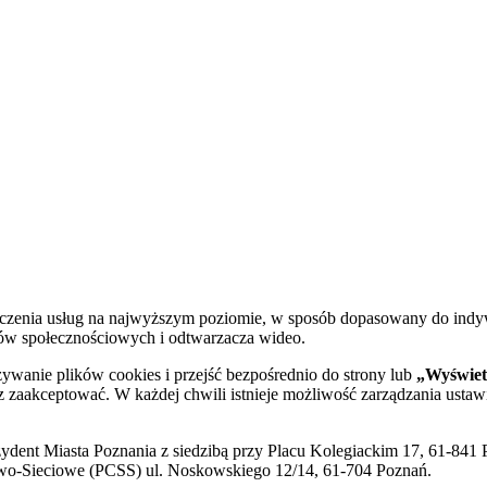
dczenia usług na najwyższym poziomie, w sposób dopasowany do indy
diów społecznościowych i odtwarzacza wideo.
żywanie plików cookies i przejść bezpośrednio do strony lub
„Wyświetl
sz zaakceptować. W każdej chwili istnieje możliwość zarządzania ustaw
ent Miasta Poznania z siedzibą przy Placu Kolegiackim 17, 61-841 P
o-Sieciowe (PCSS) ul. Noskowskiego 12/14, 61-704 Poznań.