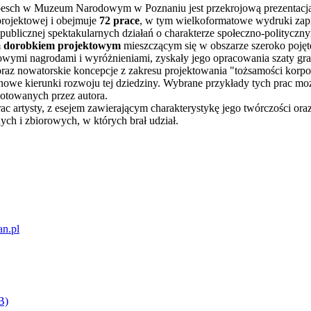
ch w Muzeum Narodowym w Poznaniu jest przekrojową prezentacją bl
 projektowej i obejmuje
72 prace
, w tym wielkoformatowe wydruki zap
publicznej spektakularnych działań o charakterze społeczno-politycz
m
dorobkiem projektowym
mieszczącym się w obszarze szeroko pojęte
iżowymi nagrodami i wyróżnieniami, zyskały jego opracowania szaty gr
oraz nowatorskie koncepcje z zakresu projektowania "tożsamości korpor
 nowe kierunki rozwoju tej dziedziny. Wybrane przykłady tych prac m
gotowanych przez autora.
rac artysty, z esejem zawierającym charakterystykę jego twórczości 
nych i zbiorowych, w których brał udział.
an.pl
B)