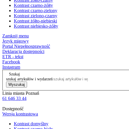
Kontrast żółto-czarny
Kontrast czarno-żółty
Kontrast czarno-zielony
Kontrast zielono-czarny
Kontrast żółto-niebieski
Kontrast niebiesko-żółty
Zamknij menu
Język migowy
Portal Niepełnosprawność
Deklaracja dostępności
ETR - tekst
Facebook
Instagram
Szukaj
szukaj artykułów i wydarzeń
Wyszukaj
Linia miasta Poznań
61 646 33 44
Dostępność
Wersja kontrastowa
Kontrast domyślny
Kontrast czarno-biały