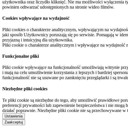
użytkownika oraz liczydło kliknięć. Nie ma możliwości wyłączenia t
powinien odtwarzać udostępnionych na stronie wideo filmów.
Cookies wpływające na wydajność
Pliki cookies o charakterze analitycznym, wpływającym na wydajność zb
jaki sposób Użytkownicy poruszają się po serwisie. Pomagają w ide
przyjazną i intuicyjną dla użytkownika.
Pliki cookie o charakterze analitycznym i wpływające na wydajność
Funkcjonalne pliki
Pliki cookie wpływające na funkcjonalność umożliwiają witrynie p
i mają na celu umożliwienie korzystania z lepszych i bardziej sperso
funkcjonalność nie są usuwane po zamknięciu przeglądarki i są trw
Niezbędne pliki cookies
Te pliki cookie są niezbędne do tego, aby umożliwić prawidłowe poru
preferencji prywatności lub zapewnienie bezpieczeństwa i nie mogą b
działać poprawnie. Niezbędne pliki cookie nie są przechowywane w 
Ustawienia
Zaakceptuj