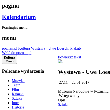
pagina
Kalendarium
Pominąłeś menu
menu
poznan.pl
Kultura
Wystawa - Uwe Loesch. Plakaty
Wróć do poznan.pl
Powiększ tekst
Kultura
Menu
Polecane wydarzenia
Wystawa - Uwe Loes
Muzyka
27.11 – 22.01.2017
Teatr
Film
Muzeum Narodowe w Poznaniu, 
Książki
Wstęp wolny
Sztuka
Opis
Inne
Sztuka
Historia