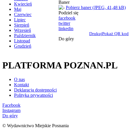
Baner
Kwiecień
Pobierz baner (JPEG, 41,48 kB)
Maj
Podziel się
Czerwiec
facebook
Lipiec
twitter
Sierpień
linkedin
Wrzesień
Drukuj
Pokaż QR kod
Październik
Do góry
Listopad
Grudzień
PLATFORMA POZNAN.PL
O nas
Kontakt
Deklaracja dostępności
Polityka prywatności
Facebook
Instagram
Do góry
© Wydawnictwo Miejskie Posnania