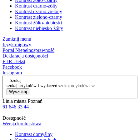
Kontrast żółto-czarny
Kontrast czarno-żółty
Kontrast czarno-zielony
Kontrast zielono-czarny
Kontrast żółto-niebieski
Kontrast niebiesko-żółty
Zamknij menu
Język migowy
Portal Niepełnosprawność
Deklaracja dostępności
ETR - tekst
Facebook
Instagram
Szukaj
szukaj artykułów i wydarzeń
Wyszukaj
Linia miasta Poznań
61 646 33 44
Dostępność
Wersja kontrastowa
Kontrast domyślny
Kontrast czarno-biały