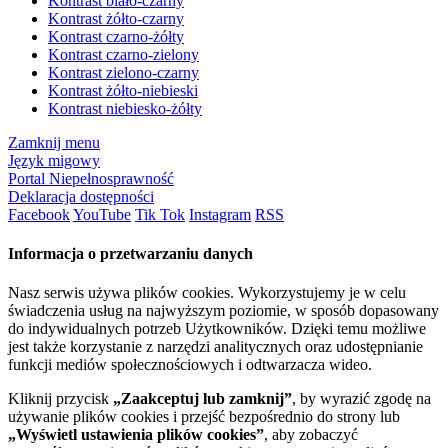
Kontrast biało-czarny
Kontrast żółto-czarny
Kontrast czarno-żółty
Kontrast czarno-zielony
Kontrast zielono-czarny
Kontrast żółto-niebieski
Kontrast niebiesko-żółty
Zamknij menu
Język migowy
Portal Niepełnosprawność
Deklaracja dostępności
Facebook
YouTube
Tik Tok
Instagram
RSS
Informacja o przetwarzaniu danych
Nasz serwis używa plików cookies. Wykorzystujemy je w celu
świadczenia usług na najwyższym poziomie, w sposób dopasowany
do indywidualnych potrzeb Użytkowników. Dzięki temu możliwe
jest także korzystanie z narzędzi analitycznych oraz udostępnianie
funkcji mediów społecznościowych i odtwarzacza wideo.
Kliknij przycisk
„Zaakceptuj lub zamknij”
, by wyrazić zgodę na
używanie plików cookies i przejść bezpośrednio do strony lub
„Wyświetl ustawienia plików cookies”
, aby zobaczyć