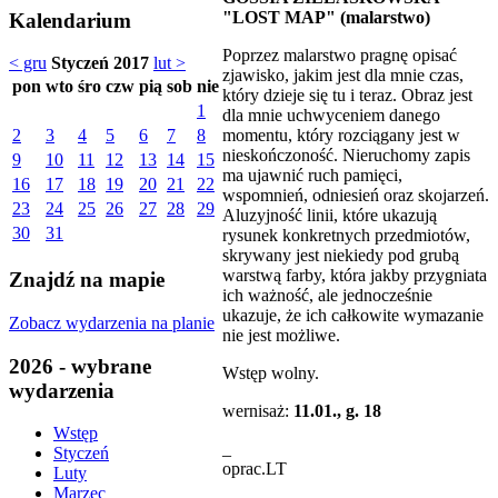
"LOST MAP" (malarstwo)
Kalendarium
Poprzez malarstwo pragnę opisać
< gru
Styczeń 2017
lut >
zjawisko, jakim jest dla mnie czas,
pon
wto
śro
czw
pią
sob
nie
który dzieje się tu i teraz. Obraz jest
1
dla mnie uchwyceniem danego
momentu, który rozciągany jest w
2
3
4
5
6
7
8
nieskończoność. Nieruchomy zapis
9
10
11
12
13
14
15
ma ujawnić ruch pamięci,
16
17
18
19
20
21
22
wspomnień, odniesień oraz skojarzeń.
23
24
25
26
27
28
29
Aluzyjność linii, które ukazują
30
31
rysunek konkretnych przedmiotów,
skrywany jest niekiedy pod grubą
warstwą farby, która jakby przygniata
Znajdź na mapie
ich ważność, ale jednocześnie
ukazuje, że ich całkowite wymazanie
Zobacz wydarzenia na planie
nie jest możliwe.
2026 - wybrane
Wstęp wolny.
wydarzenia
wernisaż:
11.01., g. 18
Wstęp
_
Styczeń
oprac.LT
Luty
Marzec