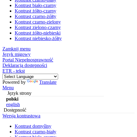
Kontrast biało-czarny
Kontrast żółto-czarny
Kontrast czarno-żółty
Kontrast czarno-zielony
Kontrast zielono-czarny
Kontrast żółto-niebieski
Kontrast niebiesko-żółty
Zamknij menu
Język migowy
Portal Niepełnosprawność
Deklaracja dostępności
ETR - tekst
Powered by
Translate
Menu
Język strony
polski
english
Dostępność
Wersja kontrastowa
Kontrast domyślny
Kontrast czarno-biały