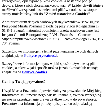
szczegółowy opis typów plików cookies, a następnie podjąć
decyzję, które z nich chcesz zaakceptować. W każdej chwili istnieje
możliwość zarządzania ustawieniami plików cookies - w stopce
strony umieściliśmy link do
"Zmień ustawienia Cookies"
.
Administratorem danych osobowych użytkowników serwisu jest
Prezydent Miasta Poznania z siedzibą przy Placu Kolegiackim 17,
61-841 Poznań, natomiast podmiotem przetwarzającym dane jest
Instytut Chemii Bioorganicznej PAN - Poznańskie Centrum
Superkomputerowo-Sieciowe (PCSS) ul. Noskowskiego 12/14, 61-
704 Poznań.
Szczegółowe informacje na temat przetwarzania Twoich danych
znajdują się w
Polityce prywatności
.
Szczegółowe informacje o tym, w jaki sposób używane są pliki
cookies, a także w jaki sposób można je zablokować lub usunąć,
znajdziesz w
Polityce cookies
.
Cenimy Twoją prywatność
Urząd Miasta Poznania odpowiedzialny za prowadzenie Miejskiego
Informatora Multimedialnego Miasta Poznania, zwraca szczególną
uwagę na przestrzeganie prawa użytkowników do prywatności.
Prezentowana informacja poniżej opisuje za co odpowiadają