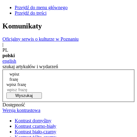
Przejdź do menu głównego
Przejdź do treści
Komunikaty
Oficjalny serwis o kulturze w Poznaniu
|
PL
polski
english
szukaj artykułów i wydarzeń
wpisz
frazę
wpisz frazę
Wyszukaj
Dostępność
Wersja kontrastowa
Kontrast domyślny
Kontrast czarno-biały
Kontrast biało-czarny