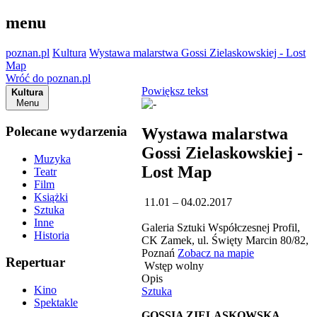
menu
poznan.pl
Kultura
Wystawa malarstwa Gossi Zielaskowskiej - Lost
Map
Wróć do poznan.pl
Powiększ tekst
Kultura
Menu
Polecane wydarzenia
Wystawa malarstwa
Gossi Zielaskowskiej -
Muzyka
Lost Map
Teatr
Film
Książki
11.01 – 04.02.2017
Sztuka
Inne
Galeria Sztuki Współczesnej Profil,
Historia
CK Zamek, ul. Święty Marcin 80/82,
Poznań
Zobacz na mapie
Repertuar
Wstęp wolny
Opis
Kino
Sztuka
Spektakle
GOSSIA ZIELASKOWSKA