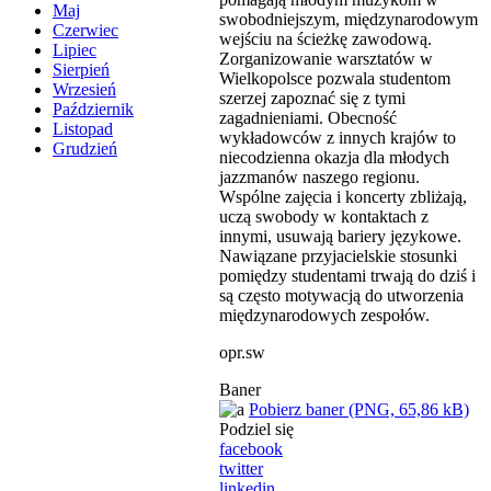
Maj
swobodniejszym, międzynarodowym
Czerwiec
wejściu na ścieżkę zawodową.
Lipiec
Zorganizowanie warsztatów w
Sierpień
Wielkopolsce pozwala studentom
Wrzesień
szerzej zapoznać się z tymi
Październik
zagadnieniami. Obecność
Listopad
wykładowców z innych krajów to
Grudzień
niecodzienna okazja dla młodych
jazzmanów naszego regionu.
Wspólne zajęcia i koncerty zbliżają,
uczą swobody w kontaktach z
innymi, usuwają bariery językowe.
Nawiązane przyjacielskie stosunki
pomiędzy studentami trwają do dziś i
są często motywacją do utworzenia
międzynarodowych zespołów.
opr.sw
Baner
Pobierz baner (PNG, 65,86 kB)
Podziel się
facebook
twitter
linkedin