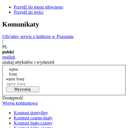
Przejdź do menu głównego
Przejdź do treści
Komunikaty
Oficjalny serwis o kulturze w Poznaniu
|
PL
polski
english
szukaj artykułów i wydarzeń
wpisz
frazę
wpisz frazę
Wyszukaj
Dostępność
Wersja kontrastowa
Kontrast domyślny
Kontrast czarno-biały
Kontrast biało-czarny