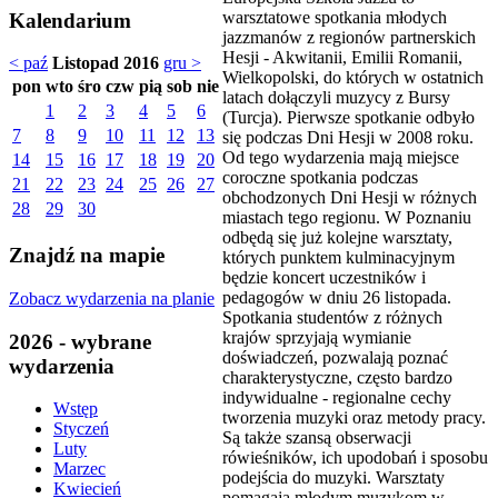
warsztatowe spotkania młodych
Kalendarium
jazzmanów z regionów partnerskich
Hesji - Akwitanii, Emilii Romanii,
< paź
Listopad 2016
gru >
Wielkopolski, do których w ostatnich
pon
wto
śro
czw
pią
sob
nie
latach dołączyli muzycy z Bursy
1
2
3
4
5
6
(Turcja). Pierwsze spotkanie odbyło
7
8
9
10
11
12
13
się podczas Dni Hesji w 2008 roku.
Od tego wydarzenia mają miejsce
14
15
16
17
18
19
20
coroczne spotkania podczas
21
22
23
24
25
26
27
obchodzonych Dni Hesji w różnych
28
29
30
miastach tego regionu. W Poznaniu
odbędą się już kolejne warsztaty,
Znajdź na mapie
których punktem kulminacyjnym
będzie koncert uczestników i
pedagogów w dniu 26 listopada.
Zobacz wydarzenia na planie
Spotkania studentów z różnych
krajów sprzyjają wymianie
2026 - wybrane
doświadczeń, pozwalają poznać
wydarzenia
charakterystyczne, często bardzo
indywidualne - regionalne cechy
Wstęp
tworzenia muzyki oraz metody pracy.
Styczeń
Są także szansą obserwacji
Luty
rówieśników, ich upodobań i sposobu
Marzec
podejścia do muzyki. Warsztaty
Kwiecień
pomagają młodym muzykom w