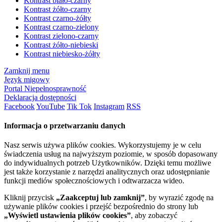
Kontrast biało-czarny
Kontrast żółto-czarny
Kontrast czarno-żółty
Kontrast czarno-zielony
Kontrast zielono-czarny
Kontrast żółto-niebieski
Kontrast niebiesko-żółty
Zamknij menu
Język migowy
Portal Niepełnosprawność
Deklaracja dostępności
Facebook
YouTube
Tik Tok
Instagram
RSS
Informacja o przetwarzaniu danych
Nasz serwis używa plików cookies. Wykorzystujemy je w celu
świadczenia usług na najwyższym poziomie, w sposób dopasowany
do indywidualnych potrzeb Użytkowników. Dzięki temu możliwe
jest także korzystanie z narzędzi analitycznych oraz udostępnianie
funkcji mediów społecznościowych i odtwarzacza wideo.
Kliknij przycisk
„Zaakceptuj lub zamknij”
, by wyrazić zgodę na
używanie plików cookies i przejść bezpośrednio do strony lub
„Wyświetl ustawienia plików cookies”
, aby zobaczyć