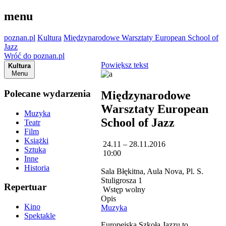
menu
poznan.pl
Kultura
Międzynarodowe Warsztaty European School of
Jazz
Wróć do poznan.pl
Powiększ tekst
Kultura
Menu
Polecane wydarzenia
Międzynarodowe
Warsztaty European
Muzyka
School of Jazz
Teatr
Film
Książki
24.11 – 28.11.2016
Sztuka
10:00
Inne
Historia
Sala Błękitna, Aula Nova, Pl. S.
Stuligrosza 1
Repertuar
Wstęp wolny
Opis
Kino
Muzyka
Spektakle
Europejska Szkoła Jazzu to