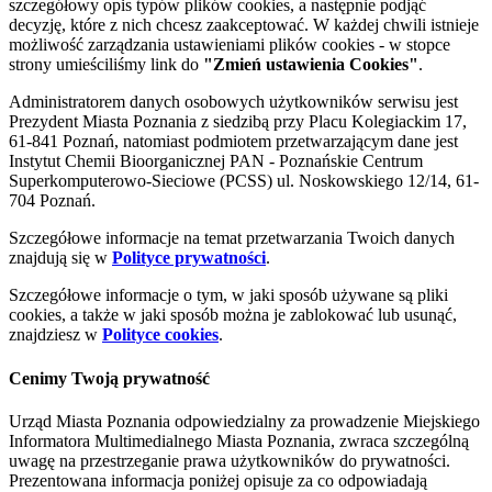
szczegółowy opis typów plików cookies, a następnie podjąć
decyzję, które z nich chcesz zaakceptować. W każdej chwili istnieje
możliwość zarządzania ustawieniami plików cookies - w stopce
strony umieściliśmy link do
"Zmień ustawienia Cookies"
.
Administratorem danych osobowych użytkowników serwisu jest
Prezydent Miasta Poznania z siedzibą przy Placu Kolegiackim 17,
61-841 Poznań, natomiast podmiotem przetwarzającym dane jest
Instytut Chemii Bioorganicznej PAN - Poznańskie Centrum
Superkomputerowo-Sieciowe (PCSS) ul. Noskowskiego 12/14, 61-
704 Poznań.
Szczegółowe informacje na temat przetwarzania Twoich danych
znajdują się w
Polityce prywatności
.
Szczegółowe informacje o tym, w jaki sposób używane są pliki
cookies, a także w jaki sposób można je zablokować lub usunąć,
znajdziesz w
Polityce cookies
.
Cenimy Twoją prywatność
Urząd Miasta Poznania odpowiedzialny za prowadzenie Miejskiego
Informatora Multimedialnego Miasta Poznania, zwraca szczególną
uwagę na przestrzeganie prawa użytkowników do prywatności.
Prezentowana informacja poniżej opisuje za co odpowiadają