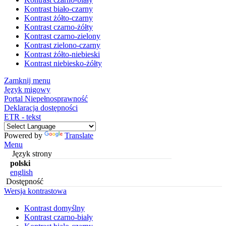
Kontrast biało-czarny
Kontrast żółto-czarny
Kontrast czarno-żółty
Kontrast czarno-zielony
Kontrast zielono-czarny
Kontrast żółto-niebieski
Kontrast niebiesko-żółty
Zamknij menu
Język migowy
Portal Niepełnosprawność
Deklaracja dostępności
ETR - tekst
Powered by
Translate
Menu
Język strony
polski
english
Dostępność
Wersja kontrastowa
Kontrast domyślny
Kontrast czarno-biały