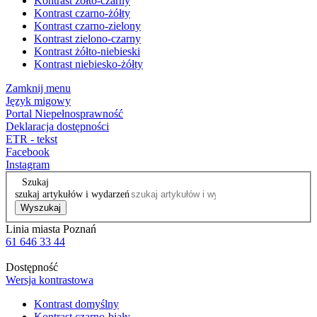
Kontrast żółto-czarny
Kontrast czarno-żółty
Kontrast czarno-zielony
Kontrast zielono-czarny
Kontrast żółto-niebieski
Kontrast niebiesko-żółty
Zamknij menu
Język migowy
Portal Niepełnosprawność
Deklaracja dostępności
ETR - tekst
Facebook
Instagram
Szukaj
szukaj artykułów i wydarzeń
Wyszukaj
Linia miasta Poznań
61 646 33 44
Dostępność
Wersja kontrastowa
Kontrast domyślny
Kontrast czarno-biały