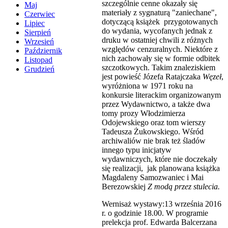
szczególnie cenne okazały się
Maj
materiały z sygnaturą "zaniechane",
Czerwiec
dotyczącą książek przygotowanych
Lipiec
do wydania, wycofanych jednak z
Sierpień
druku w ostatniej chwili z różnych
Wrzesień
względów cenzuralnych. Niektóre z
Październik
nich zachowały się w formie odbitek
Listopad
szczotkowych. Takim znaleziskiem
Grudzień
jest powieść Józefa Ratajczaka
Węzeł
,
wyróżniona w 1971 roku na
konkursie literackim organizowanym
przez Wydawnictwo, a także dwa
tomy prozy Włodzimierza
Odojewskiego oraz tom wierszy
Tadeusza Żukowskiego. Wśród
archiwaliów nie brak też śladów
innego typu inicjatyw
wydawniczych, które nie doczekały
się realizacji, jak planowana książka
Magdaleny Samozwaniec i Mai
Berezowskiej
Z modą przez stulecia.
Wernisaż wystawy:13 września 2016
r. o godzinie 18.00. W programie
prelekcja prof. Edwarda Balcerzana