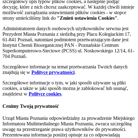
szczegółowy opis typów plików cookies, a następnie podjąć
decyzję, które z nich chcesz zaakceptować. W każdej chwili istnieje
możliwość zarządzania ustawieniami plików cookies - w stopce
strony umieściliśmy link do
"Zmień ustawienia Cookies"
.
Administratorem danych osobowych użytkowników serwisu jest
Prezydent Miasta Poznania z siedzibą przy Placu Kolegiackim 17,
61-841 Poznań, natomiast podmiotem przetwarzającym dane jest
Instytut Chemii Bioorganicznej PAN - Poznańskie Centrum
Superkomputerowo-Sieciowe (PCSS) ul. Noskowskiego 12/14, 61-
704 Poznań.
Szczegółowe informacje na temat przetwarzania Twoich danych
znajdują się w
Polityce prywatności
.
Szczegółowe informacje o tym, w jaki sposób używane są pliki
cookies, a także w jaki sposób można je zablokować lub usunąć,
znajdziesz w
Polityce cookies
.
Cenimy Twoją prywatność
Urząd Miasta Poznania odpowiedzialny za prowadzenie Miejskiego
Informatora Multimedialnego Miasta Poznania, zwraca szczególną
uwagę na przestrzeganie prawa użytkowników do prywatności.
Prezentowana informacja poniżej opisuje za co odpowiadają