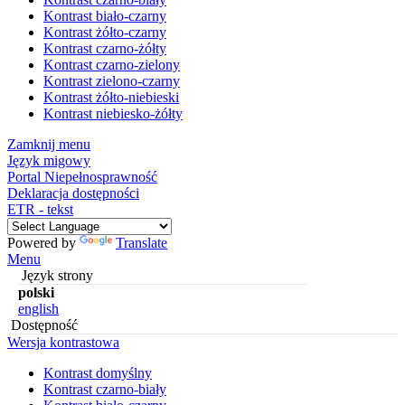
Kontrast biało-czarny
Kontrast żółto-czarny
Kontrast czarno-żółty
Kontrast czarno-zielony
Kontrast zielono-czarny
Kontrast żółto-niebieski
Kontrast niebiesko-żółty
Zamknij menu
Język migowy
Portal Niepełnosprawność
Deklaracja dostępności
ETR - tekst
Powered by
Translate
Menu
Język strony
polski
english
Dostępność
Wersja kontrastowa
Kontrast domyślny
Kontrast czarno-biały