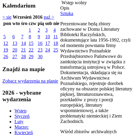
Wstęp wolny
Kalendarium
Opis
Sztuka
< sie
Wrzesień 2016
paź >
pon
wto
śro
czw
pią
sob
nie
Prezentowane będą zbiory
zachowane w Domu Literatury
1
2
3
4
Biblioteki Raczyńskich,
5
6
7
8
9
10
11
dokumentujące lata 1956-1992, czyli
12
13
14
15
16
17
18
od momentu powstania firmy
19
20
21
22
23
24
25
Wydawnictwo Poznańskie
Przedsiębiorstwo Państwowe do
26
27
28
29
30
zamknięcia instytucji w związku z
transformacją ustrojową w Polsce.
Znajdź na mapie
Dokumentacja, składająca się na
Archiwum Wydawnictwa
Zobacz wydarzenia na planie
Poznańskiego, rejestruje dorobek
oficyny na obszarze polskiej literatury
2026 - wybrane
pięknej, literaturoznawstwa,
wydarzenia
przekładów z prozy i poezji
europejskiej, literatury
wspomnieniowej, a także
Wstęp
problematyki niemieckiej i Ziem
Styczeń
Zachodnich.
Luty
Marzec
Wśród zbiorów archiwalnych
Kwiecień