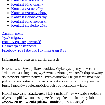
Kontrast biało-czarny
Kontrast żółto-czarny
Kontrast czarno-żółty
Kontrast czarno-zielony
Kontrast zielono-czarny
Kontrast żółto-niebieski
Kontrast niebiesko-żółty
Zamknij menu
Język migowy
Portal Niepełnosprawność
Deklaracja dostępności
Facebook
YouTube
Tik Tok
Instagram
RSS
Informacja o przetwarzaniu danych
Nasz serwis używa plików cookies. Wykorzystujemy je w celu
świadczenia usług na najwyższym poziomie, w sposób dopasowany
do indywidualnych potrzeb Użytkowników. Dzięki temu możliwe
jest także korzystanie z narzędzi analitycznych oraz udostępnianie
funkcji mediów społecznościowych i odtwarzacza wideo.
Kliknij przycisk
„Zaakceptuj lub zamknij”
, by wyrazić zgodę na
używanie plików cookies i przejść bezpośrednio do strony lub
„Wyświetl ustawienia plików cookies”
, aby zobaczyć