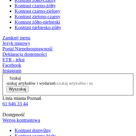
Kontrast żółto-czarny
Kontrast czarno-żółty
Kontrast czarno-zielony
Kontrast zielono-czarny
Kontrast żółto-niebieski
Kontrast niebiesko-żółty
Zamknij menu
Język migowy
Portal Niepełnosprawność
Deklaracja dostępności
ETR - tekst
Facebook
Instagram
Szukaj
szukaj artykułów i wydarzeń
Wyszukaj
Linia miasta Poznań
61 646 33 44
Dostępność
Wersja kontrastowa
Kontrast domyślny
Kontrast czarno-biały