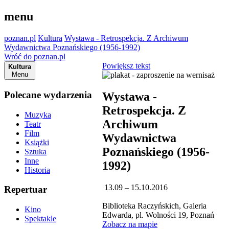
menu
poznan.pl
Kultura
Wystawa - Retrospekcja. Z Archiwum
Wydawnictwa Poznańskiego (1956-1992)
Wróć do poznan.pl
Powiększ tekst
Kultura
Menu
Polecane wydarzenia
Wystawa -
Retrospekcja. Z
Muzyka
Archiwum
Teatr
Film
Wydawnictwa
Książki
Poznańskiego (1956-
Sztuka
Inne
1992)
Historia
13.09 – 15.10.2016
Repertuar
Biblioteka Raczyńskich, Galeria
Kino
Edwarda, pl. Wolności 19, Poznań
Spektakle
Zobacz na mapie