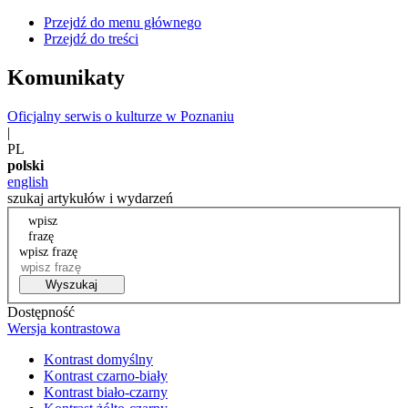
Przejdź do menu głównego
Przejdź do treści
Komunikaty
Oficjalny serwis o kulturze w Poznaniu
|
PL
polski
english
szukaj artykułów i wydarzeń
wpisz
frazę
wpisz frazę
Wyszukaj
Dostępność
Wersja kontrastowa
Kontrast domyślny
Kontrast czarno-biały
Kontrast biało-czarny