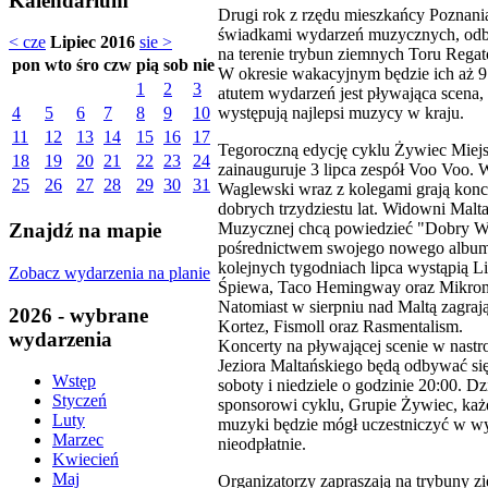
Kalendarium
Drugi rok z rzędu mieszkańcy Poznani
świadkami wydarzeń muzycznych, odb
< cze
Lipiec 2016
sie >
na terenie trybun ziemnych Toru Rega
pon
wto
śro
czw
pią
sob
nie
W okresie wakacyjnym będzie ich aż 
1
2
3
atutem wydarzeń jest pływająca scena, 
występują najlepsi muzycy w kraju.
4
5
6
7
8
9
10
11
12
13
14
15
16
17
Tegoroczną edycję cyklu Żywiec Miejs
18
19
20
21
22
23
24
zainauguruje 3 lipca zespół Voo Voo. 
25
26
27
28
29
30
31
Waglewski wraz z kolegami grają konc
dobrych trzydziestu lat. Widowni Malt
Muzycznej chcą powiedzieć "Dobry W
Znajdź na mapie
pośrednictwem swojego nowego albu
kolejnych tygodniach lipca wystąpią L
Zobacz wydarzenia na planie
Śpiewa, Taco Hemingway oraz Mikrom
Natomiast w sierpniu nad Maltą zagraj
2026 - wybrane
Kortez, Fismoll oraz Rasmentalism.
wydarzenia
Koncerty na pływającej scenie w nastro
Jeziora Maltańskiego będą odbywać się
Wstęp
soboty i niedziele o godzinie 20:00. Dz
Styczeń
sponsorowi cyklu, Grupie Żywiec, każ
Luty
muzyki będzie mógł uczestniczyć w w
Marzec
nieodpłatnie.
Kwiecień
Maj
Organizatorzy zapraszają na trybuny z