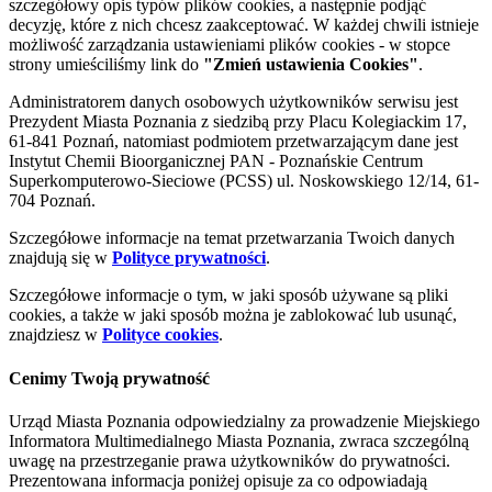
szczegółowy opis typów plików cookies, a następnie podjąć
decyzję, które z nich chcesz zaakceptować. W każdej chwili istnieje
możliwość zarządzania ustawieniami plików cookies - w stopce
strony umieściliśmy link do
"Zmień ustawienia Cookies"
.
Administratorem danych osobowych użytkowników serwisu jest
Prezydent Miasta Poznania z siedzibą przy Placu Kolegiackim 17,
61-841 Poznań, natomiast podmiotem przetwarzającym dane jest
Instytut Chemii Bioorganicznej PAN - Poznańskie Centrum
Superkomputerowo-Sieciowe (PCSS) ul. Noskowskiego 12/14, 61-
704 Poznań.
Szczegółowe informacje na temat przetwarzania Twoich danych
znajdują się w
Polityce prywatności
.
Szczegółowe informacje o tym, w jaki sposób używane są pliki
cookies, a także w jaki sposób można je zablokować lub usunąć,
znajdziesz w
Polityce cookies
.
Cenimy Twoją prywatność
Urząd Miasta Poznania odpowiedzialny za prowadzenie Miejskiego
Informatora Multimedialnego Miasta Poznania, zwraca szczególną
uwagę na przestrzeganie prawa użytkowników do prywatności.
Prezentowana informacja poniżej opisuje za co odpowiadają