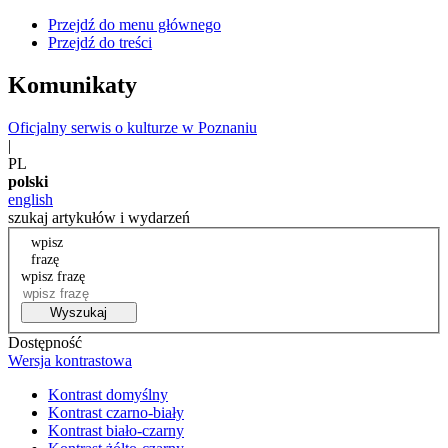
Przejdź do menu głównego
Przejdź do treści
Komunikaty
Oficjalny serwis o kulturze w Poznaniu
|
PL
polski
english
szukaj artykułów i wydarzeń
wpisz
frazę
wpisz frazę
Wyszukaj
Dostępność
Wersja kontrastowa
Kontrast domyślny
Kontrast czarno-biały
Kontrast biało-czarny