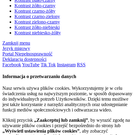
Kontrast biało-czarny
Kontrast żółto-czarny
Kontrast czarno-żółty
Kontrast czarno-zielony
Kontrast zielono-czarny
Kontrast żółto-niebieski
Kontrast niebiesko-żółty
Zamknij menu
Język migowy
Portal Niepełnosprawność
Deklaracja dostępności
Facebook
YouTube
Tik Tok
Instagram
RSS
Informacja o przetwarzaniu danych
Nasz serwis używa plików cookies. Wykorzystujemy je w celu
świadczenia usług na najwyższym poziomie, w sposób dopasowany
do indywidualnych potrzeb Użytkowników. Dzięki temu możliwe
jest także korzystanie z narzędzi analitycznych oraz udostępnianie
funkcji mediów społecznościowych i odtwarzacza wideo.
Kliknij przycisk
„Zaakceptuj lub zamknij”
, by wyrazić zgodę na
używanie plików cookies i przejść bezpośrednio do strony lub
„Wyświetl ustawienia plików cookies”
, aby zobaczyć