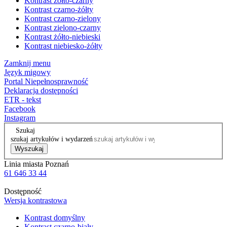
Kontrast żółto-czarny
Kontrast czarno-żółty
Kontrast czarno-zielony
Kontrast zielono-czarny
Kontrast żółto-niebieski
Kontrast niebiesko-żółty
Zamknij menu
Język migowy
Portal Niepełnosprawność
Deklaracja dostępności
ETR - tekst
Facebook
Instagram
Szukaj
szukaj artykułów i wydarzeń
Wyszukaj
Linia miasta Poznań
61 646 33 44
Dostępność
Wersja kontrastowa
Kontrast domyślny
Kontrast czarno-biały