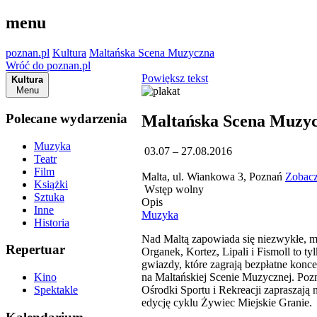
menu
poznan.pl
Kultura
Maltańska Scena Muzyczna
Wróć do poznan.pl
Powiększ tekst
Kultura
Menu
Polecane wydarzenia
Maltańska Scena Muzy
Muzyka
03.07 – 27.08.2016
Teatr
Film
Malta, ul. Wiankowa 3, Poznań
Zobacz
Książki
Wstęp wolny
Sztuka
Opis
Inne
Muzyka
Historia
Nad Maltą zapowiada się niezwykłe, m
Repertuar
Organek, Kortez, Lipali i Fismoll to ty
gwiazdy, które zagrają bezpłatne konc
na Maltańskiej Scenie Muzycznej. Poz
Kino
Ośrodki Sportu i Rekreacji zapraszają 
Spektakle
edycję cyklu Żywiec Miejskie Granie.