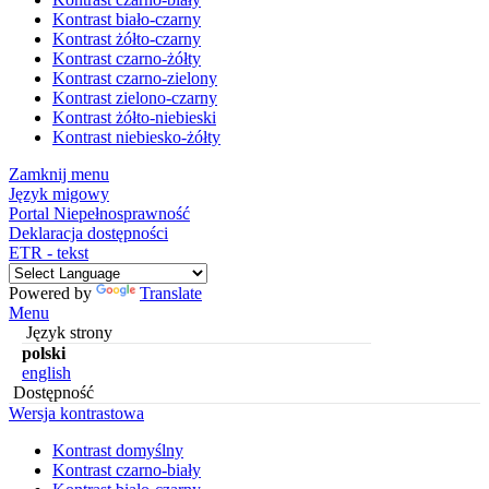
Kontrast biało-czarny
Kontrast żółto-czarny
Kontrast czarno-żółty
Kontrast czarno-zielony
Kontrast zielono-czarny
Kontrast żółto-niebieski
Kontrast niebiesko-żółty
Zamknij menu
Język migowy
Portal Niepełnosprawność
Deklaracja dostępności
ETR - tekst
Powered by
Translate
Menu
Język strony
polski
english
Dostępność
Wersja kontrastowa
Kontrast domyślny
Kontrast czarno-biały