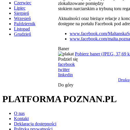
Czerwiec
zlokalizowane pomiędzy
Lipiec
stokiem narciarskim a trybuną toru reg
Sierpień
Aktualności oraz bieżące relacje z kon
Wrzesień
dostępne na portalu Facebook pod adre
Październik
Listopad
www.facebook.com/Maltanska
Grudzień
www.facebook.com/malta.pozn
Baner
Pobierz baner (JPEG, 37,69 
Podziel się
facebook
twitter
linkedin
Druku
Do góry
PLATFORMA POZNAN.PL
O nas
Kontakt
Deklaracja dostępności
Polityka prywatności