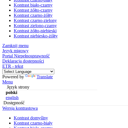
Kontrast biało-czarny
Kontrast żółto-czarny
Kontrast czarno-żółty
Kontrast czarno-zielony
Kontrast zielono-czarny
Kontrast żółto-niebieski
Kontrast niebiesko-żółty
Zamknij menu
Język migowy
Portal Niepełnosprawność
Deklaracja dostępności
ETR - tekst
Powered by
Translate
Menu
Język strony
polski
english
Dostępność
Wersja kontrastowa
Kontrast domyślny
Kontrast czarno-biały