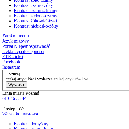
Kontrast żółto-czarny
Kontrast czarno-żółty
Kontrast czarno-zielony
Kontrast zielono-czarny
Kontrast żółto-niebieski
Kontrast niebiesko-żółty
Zamknij menu
Język migowy
Portal Niepełnosprawność
Deklaracja dostępności
ETR - tekst
Facebook
Instagram
Szukaj
szukaj artykułów i wydarzeń
Wyszukaj
Linia miasta Poznań
61 646 33 44
Dostępność
Wersja kontrastowa
Kontrast domyślny
Kontrast czarno-biały