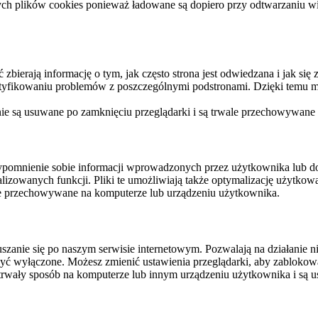
ych plików cookies ponieważ ładowane są dopiero przy odtwarzaniu wid
ierają informację o tym, jak często strona jest odwiedzana i jak się z 
ntyfikowaniu problemów z poszczególnymi podstronami. Dzięki temu mo
 nie są usuwane po zamknięciu przeglądarki i są trwale przechowywane
rzypomnienie sobie informacji wprowadzonych przez użytkownika lub 
nalizowanych funkcji. Pliki te umożliwiają także optymalizację użytko
ale przechowywane na komputerze lub urządzeniu użytkownika.
szanie się po naszym serwisie internetowym. Pozwalają na działanie ni
yć wyłączone. Możesz zmienić ustawienia przeglądarki, aby zablokować
trwały sposób na komputerze lub innym urządzeniu użytkownika i są u