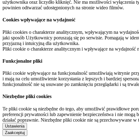
użytkownika oraz liczydło kliknięć. Nie ma możliwości wyłączenia t
powinien odtwarzać udostępnionych na stronie wideo filmów.
Cookies wpływające na wydajność
Pliki cookies o charakterze analitycznym, wpływającym na wydajność zb
jaki sposób Użytkownicy poruszają się po serwisie. Pomagają w ide
przyjazną i intuicyjną dla użytkownika.
Pliki cookie o charakterze analitycznym i wpływające na wydajność
Funkcjonalne pliki
Pliki cookie wpływające na funkcjonalność umożliwiają witrynie p
i mają na celu umożliwienie korzystania z lepszych i bardziej sperso
funkcjonalność nie są usuwane po zamknięciu przeglądarki i są trw
Niezbędne pliki cookies
Te pliki cookie są niezbędne do tego, aby umożliwić prawidłowe poru
preferencji prywatności lub zapewnienie bezpieczeństwa i nie mogą b
działać poprawnie. Niezbędne pliki cookie nie są przechowywane w 
Ustawienia
Zaakceptuj