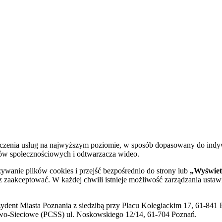
dczenia usług na najwyższym poziomie, w sposób dopasowany do indy
diów społecznościowych i odtwarzacza wideo.
żywanie plików cookies i przejść bezpośrednio do strony lub
„Wyświetl
sz zaakceptować. W każdej chwili istnieje możliwość zarządzania ustaw
ent Miasta Poznania z siedzibą przy Placu Kolegiackim 17, 61-841 P
o-Sieciowe (PCSS) ul. Noskowskiego 12/14, 61-704 Poznań.