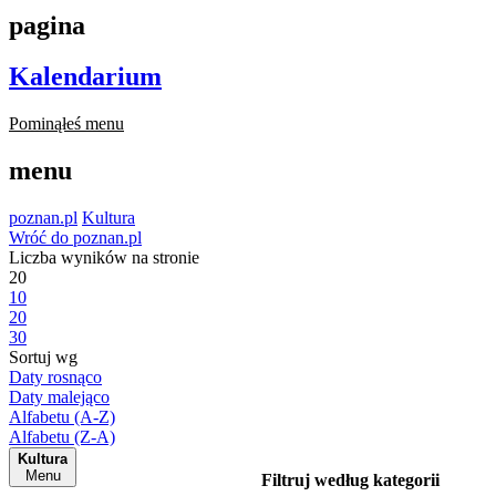
pagina
Kalendarium
Pominąłeś menu
menu
poznan.pl
Kultura
Wróć do poznan.pl
Liczba wyników na stronie
20
10
20
30
Sortuj wg
Daty rosnąco
Daty malejąco
Alfabetu (A-Z)
Alfabetu (Z-A)
Kultura
Menu
Filtruj według kategorii