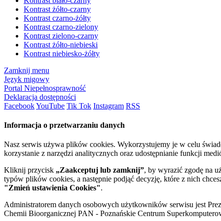
Kontrast biało-czarny
Kontrast żółto-czarny
Kontrast czarno-żółty
Kontrast czarno-zielony
Kontrast zielono-czarny
Kontrast żółto-niebieski
Kontrast niebiesko-żółty
Zamknij menu
Język migowy
Portal Niepełnosprawność
Deklaracja dostępności
Facebook
YouTube
Tik Tok
Instagram
RSS
Informacja o przetwarzaniu danych
Nasz serwis używa plików cookies. Wykorzystujemy je w celu świa
korzystanie z narzędzi analitycznych oraz udostępnianie funkcji me
Kliknij przycisk
„Zaakceptuj lub zamknij”
, by wyrazić zgodę na u
typów plików cookies, a następnie podjąć decyzję, które z nich chce
"Zmień ustawienia Cookies"
.
Administratorem danych osobowych użytkowników serwisu jest Prezyd
Chemii Bioorganicznej PAN - Poznańskie Centrum Superkomputerow