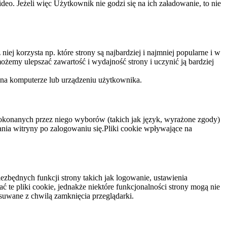
eo. Jeżeli więc Użytkownik nie godzi się na ich załadowanie, to nie
niej korzysta np. które strony są najbardziej i najmniej popularne i w
żemy ulepszać zawartość i wydajność strony i uczynić ją bardziej
 na komputerze lub urządzeniu użytkownika.
dokonanych przez niego wyborów (takich jak język, wyrażone zgody)
wania witryny po zalogowaniu się.Pliki cookie wpływające na
ezbędnych funkcji strony takich jak logowanie, ustawienia
 te pliki cookie, jednakże niektóre funkcjonalności strony mogą nie
suwane z chwilą zamknięcia przeglądarki.