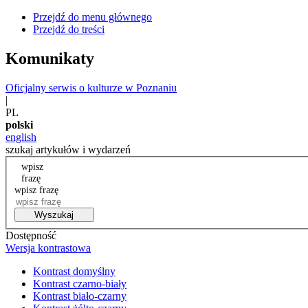
Przejdź do menu głównego
Przejdź do treści
Komunikaty
Oficjalny serwis o kulturze w Poznaniu
|
PL
polski
english
szukaj artykułów i wydarzeń
wpisz
frazę
wpisz frazę
Wyszukaj
Dostępność
Wersja kontrastowa
Kontrast domyślny
Kontrast czarno-biały
Kontrast biało-czarny