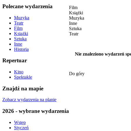
Polecane wydarzenia
Film
Książki
Muzyka
Muzyka
Teatr
Inne
Film
Sztuka
Książki
Teatr
Sztuka
Inne
Historia
Nie znaleziono wydarzeń spe
Repertuar
Kino
Do góry
Spektakle
Znajdź na mapie
Zobacz wydarzenia na planie
2026 - wybrane wydarzenia
Wstęp
Styczeń