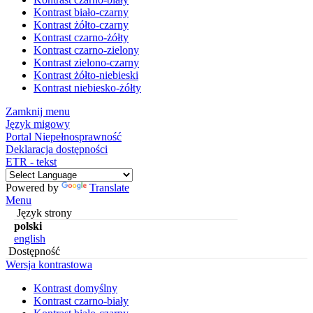
Kontrast biało-czarny
Kontrast żółto-czarny
Kontrast czarno-żółty
Kontrast czarno-zielony
Kontrast zielono-czarny
Kontrast żółto-niebieski
Kontrast niebiesko-żółty
Zamknij menu
Język migowy
Portal Niepełnosprawność
Deklaracja dostępności
ETR - tekst
Powered by
Translate
Menu
Język strony
polski
english
Dostępność
Wersja kontrastowa
Kontrast domyślny
Kontrast czarno-biały