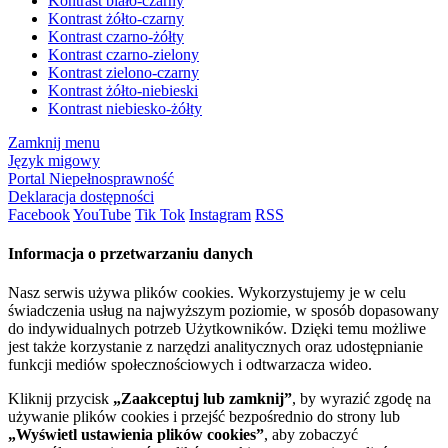
Kontrast biało-czarny
Kontrast żółto-czarny
Kontrast czarno-żółty
Kontrast czarno-zielony
Kontrast zielono-czarny
Kontrast żółto-niebieski
Kontrast niebiesko-żółty
Zamknij menu
Język migowy
Portal Niepełnosprawność
Deklaracja dostępności
Facebook
YouTube
Tik Tok
Instagram
RSS
Informacja o przetwarzaniu danych
Nasz serwis używa plików cookies. Wykorzystujemy je w celu
świadczenia usług na najwyższym poziomie, w sposób dopasowany
do indywidualnych potrzeb Użytkowników. Dzięki temu możliwe
jest także korzystanie z narzędzi analitycznych oraz udostępnianie
funkcji mediów społecznościowych i odtwarzacza wideo.
Kliknij przycisk
„Zaakceptuj lub zamknij”
, by wyrazić zgodę na
używanie plików cookies i przejść bezpośrednio do strony lub
„Wyświetl ustawienia plików cookies”
, aby zobaczyć