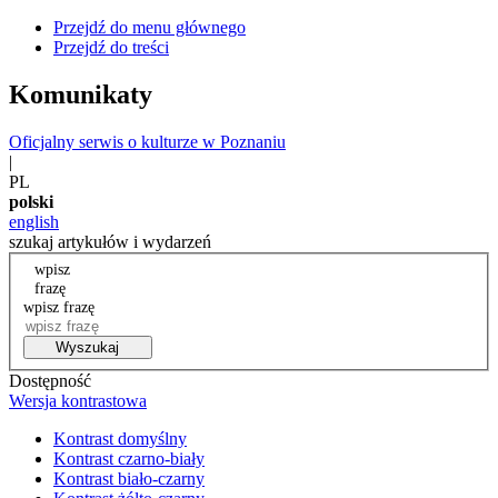
Przejdź do menu głównego
Przejdź do treści
Komunikaty
Oficjalny serwis o kulturze w Poznaniu
|
PL
polski
english
szukaj artykułów i wydarzeń
wpisz
frazę
wpisz frazę
Wyszukaj
Dostępność
Wersja kontrastowa
Kontrast domyślny
Kontrast czarno-biały
Kontrast biało-czarny