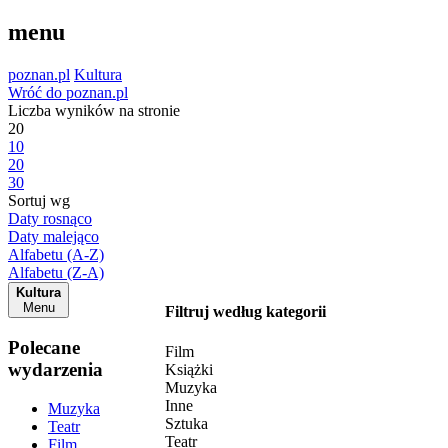
menu
poznan.pl
Kultura
Wróć do poznan.pl
Liczba wyników na stronie
20
10
20
30
Sortuj wg
Daty rosnąco
Daty malejąco
Alfabetu (A-Z)
Alfabetu (Z-A)
Kultura
Menu
Filtruj według kategorii
Polecane
Film
wydarzenia
Książki
Muzyka
Inne
Muzyka
Sztuka
Teatr
Teatr
Film