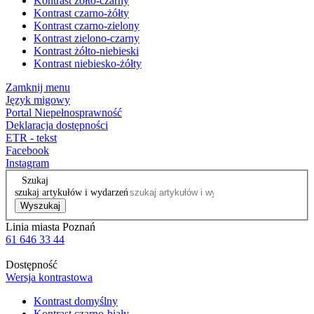
Kontrast żółto-czarny
Kontrast czarno-żółty
Kontrast czarno-zielony
Kontrast zielono-czarny
Kontrast żółto-niebieski
Kontrast niebiesko-żółty
Zamknij menu
Język migowy
Portal Niepełnosprawność
Deklaracja dostępności
ETR - tekst
Facebook
Instagram
Szukaj
szukaj artykułów i wydarzeń
Wyszukaj
Linia miasta Poznań
61 646 33 44
Dostępność
Wersja kontrastowa
Kontrast domyślny
Kontrast czarno-biały