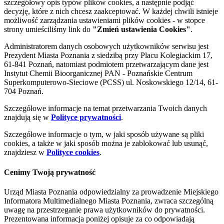
szczegółowy opis typów plików cookies, a następnie podjąć
decyzję, które z nich chcesz zaakceptować. W każdej chwili istnieje
możliwość zarządzania ustawieniami plików cookies - w stopce
strony umieściliśmy link do
"Zmień ustawienia Cookies"
.
Administratorem danych osobowych użytkowników serwisu jest
Prezydent Miasta Poznania z siedzibą przy Placu Kolegiackim 17,
61-841 Poznań, natomiast podmiotem przetwarzającym dane jest
Instytut Chemii Bioorganicznej PAN - Poznańskie Centrum
Superkomputerowo-Sieciowe (PCSS) ul. Noskowskiego 12/14, 61-
704 Poznań.
Szczegółowe informacje na temat przetwarzania Twoich danych
znajdują się w
Polityce prywatności
.
Szczegółowe informacje o tym, w jaki sposób używane są pliki
cookies, a także w jaki sposób można je zablokować lub usunąć,
znajdziesz w
Polityce cookies
.
Cenimy Twoją prywatność
Urząd Miasta Poznania odpowiedzialny za prowadzenie Miejskiego
Informatora Multimedialnego Miasta Poznania, zwraca szczególną
uwagę na przestrzeganie prawa użytkowników do prywatności.
Prezentowana informacja poniżej opisuje za co odpowiadają