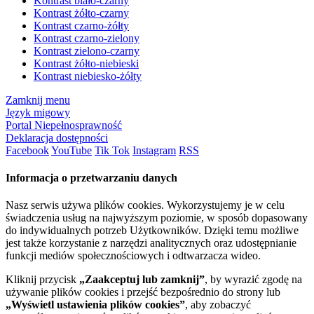
Kontrast biało-czarny
Kontrast żółto-czarny
Kontrast czarno-żółty
Kontrast czarno-zielony
Kontrast zielono-czarny
Kontrast żółto-niebieski
Kontrast niebiesko-żółty
Zamknij menu
Język migowy
Portal Niepełnosprawność
Deklaracja dostępności
Facebook
YouTube
Tik Tok
Instagram
RSS
Informacja o przetwarzaniu danych
Nasz serwis używa plików cookies. Wykorzystujemy je w celu
świadczenia usług na najwyższym poziomie, w sposób dopasowany
do indywidualnych potrzeb Użytkowników. Dzięki temu możliwe
jest także korzystanie z narzędzi analitycznych oraz udostępnianie
funkcji mediów społecznościowych i odtwarzacza wideo.
Kliknij przycisk
„Zaakceptuj lub zamknij”
, by wyrazić zgodę na
używanie plików cookies i przejść bezpośrednio do strony lub
„Wyświetl ustawienia plików cookies”
, aby zobaczyć