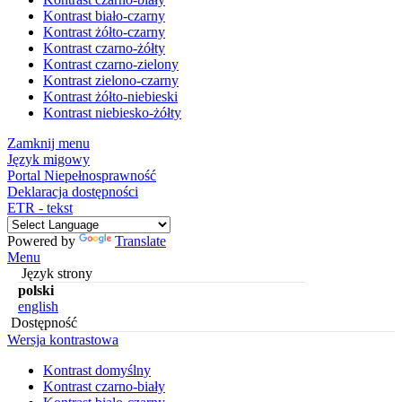
Kontrast biało-czarny
Kontrast żółto-czarny
Kontrast czarno-żółty
Kontrast czarno-zielony
Kontrast zielono-czarny
Kontrast żółto-niebieski
Kontrast niebiesko-żółty
Zamknij menu
Język migowy
Portal Niepełnosprawność
Deklaracja dostępności
ETR - tekst
Powered by
Translate
Menu
Język strony
polski
english
Dostępność
Wersja kontrastowa
Kontrast domyślny
Kontrast czarno-biały