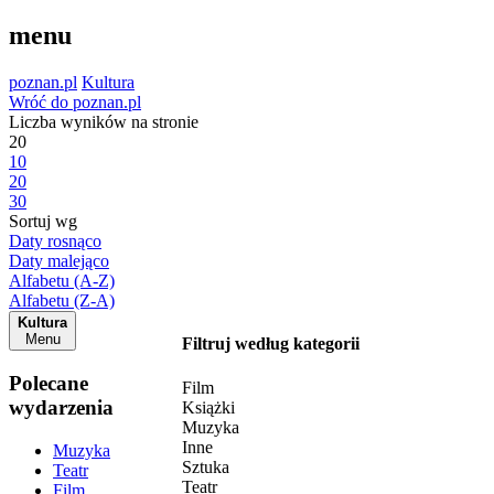
menu
poznan.pl
Kultura
Wróć do poznan.pl
Liczba wyników na stronie
20
10
20
30
Sortuj wg
Daty rosnąco
Daty malejąco
Alfabetu (A-Z)
Alfabetu (Z-A)
Kultura
Menu
Filtruj według kategorii
Polecane
Film
wydarzenia
Książki
Muzyka
Inne
Muzyka
Sztuka
Teatr
Teatr
Film