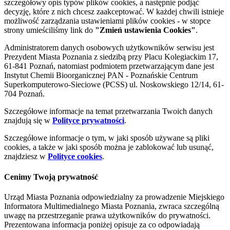
szczegółowy opis typów plików cookies, a następnie podjąć
decyzję, które z nich chcesz zaakceptować. W każdej chwili istnieje
możliwość zarządzania ustawieniami plików cookies - w stopce
strony umieściliśmy link do
"Zmień ustawienia Cookies"
.
Administratorem danych osobowych użytkowników serwisu jest
Prezydent Miasta Poznania z siedzibą przy Placu Kolegiackim 17,
61-841 Poznań, natomiast podmiotem przetwarzającym dane jest
Instytut Chemii Bioorganicznej PAN - Poznańskie Centrum
Superkomputerowo-Sieciowe (PCSS) ul. Noskowskiego 12/14, 61-
704 Poznań.
Szczegółowe informacje na temat przetwarzania Twoich danych
znajdują się w
Polityce prywatności
.
Szczegółowe informacje o tym, w jaki sposób używane są pliki
cookies, a także w jaki sposób można je zablokować lub usunąć,
znajdziesz w
Polityce cookies
.
Cenimy Twoją prywatność
Urząd Miasta Poznania odpowiedzialny za prowadzenie Miejskiego
Informatora Multimedialnego Miasta Poznania, zwraca szczególną
uwagę na przestrzeganie prawa użytkowników do prywatności.
Prezentowana informacja poniżej opisuje za co odpowiadają