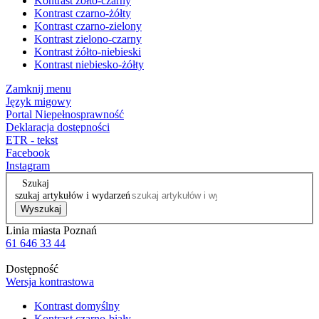
Kontrast żółto-czarny
Kontrast czarno-żółty
Kontrast czarno-zielony
Kontrast zielono-czarny
Kontrast żółto-niebieski
Kontrast niebiesko-żółty
Zamknij menu
Język migowy
Portal Niepełnosprawność
Deklaracja dostępności
ETR - tekst
Facebook
Instagram
Szukaj
szukaj artykułów i wydarzeń
Wyszukaj
Linia miasta Poznań
61 646 33 44
Dostępność
Wersja kontrastowa
Kontrast domyślny
Kontrast czarno-biały