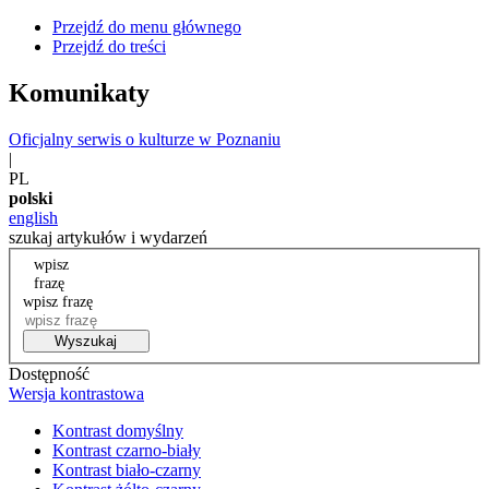
Przejdź do menu głównego
Przejdź do treści
Komunikaty
Oficjalny serwis o kulturze w Poznaniu
|
PL
polski
english
szukaj artykułów i wydarzeń
wpisz
frazę
wpisz frazę
Wyszukaj
Dostępność
Wersja kontrastowa
Kontrast domyślny
Kontrast czarno-biały
Kontrast biało-czarny