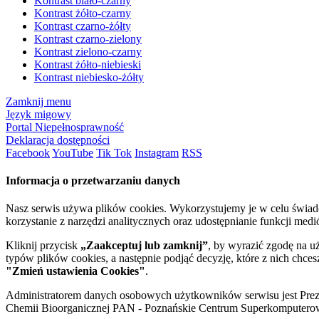
Kontrast biało-czarny
Kontrast żółto-czarny
Kontrast czarno-żółty
Kontrast czarno-zielony
Kontrast zielono-czarny
Kontrast żółto-niebieski
Kontrast niebiesko-żółty
Zamknij menu
Język migowy
Portal Niepełnosprawność
Deklaracja dostępności
Facebook
YouTube
Tik Tok
Instagram
RSS
Informacja o przetwarzaniu danych
Nasz serwis używa plików cookies. Wykorzystujemy je w celu świa
korzystanie z narzędzi analitycznych oraz udostępnianie funkcji me
Kliknij przycisk
„Zaakceptuj lub zamknij”
, by wyrazić zgodę na u
typów plików cookies, a następnie podjąć decyzję, które z nich chce
"Zmień ustawienia Cookies"
.
Administratorem danych osobowych użytkowników serwisu jest Prezyd
Chemii Bioorganicznej PAN - Poznańskie Centrum Superkomputerow