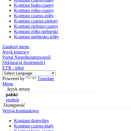
Kontrast biało-czarny
Kontrast żółto-czarny
Kontrast czarno-żółty
Kontrast czarno-zielony
Kontrast zielono-czarny
Kontrast żółto-niebieski
Kontrast niebiesko-żółty
Zamknij menu
Język migowy
Portal Niepełnosprawność
Deklaracja dostępności
ETR - tekst
Powered by
Translate
Menu
Język strony
polski
english
Dostępność
Wersja kontrastowa
Kontrast domyślny
Kontrast czarno-biały