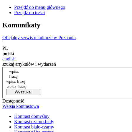
Przejdź do menu głównego
Przejdź do treści
Komunikaty
Oficjalny serwis o kulturze w Poznaniu
|
PL
polski
english
szukaj artykułów i wydarzeń
wpisz
frazę
wpisz frazę
Wyszukaj
Dostępność
Wersja kontrastowa
Kontrast domyślny
Kontrast czarno-biały
Kontrast biało-czarny