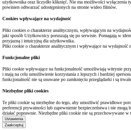
użytkownika oraz liczydło kliknięć. Nie ma możliwości wyłączenia t
powinien odtwarzać udostępnionych na stronie wideo filmów.
Cookies wpływające na wydajność
Pliki cookies o charakterze analitycznym, wpływającym na wydajność zb
jaki sposób Użytkownicy poruszają się po serwisie. Pomagają w ide
przyjazną i intuicyjną dla użytkownika.
Pliki cookie o charakterze analitycznym i wpływające na wydajność
Funkcjonalne pliki
Pliki cookie wpływające na funkcjonalność umożliwiają witrynie p
i mają na celu umożliwienie korzystania z lepszych i bardziej sperso
funkcjonalność nie są usuwane po zamknięciu przeglądarki i są trw
Niezbędne pliki cookies
Te pliki cookie są niezbędne do tego, aby umożliwić prawidłowe poru
preferencji prywatności lub zapewnienie bezpieczeństwa i nie mogą b
działać poprawnie. Niezbędne pliki cookie nie są przechowywane w 
Ustawienia
Zaakceptuj