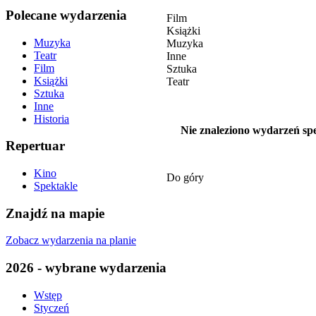
Polecane wydarzenia
Film
Książki
Muzyka
Muzyka
Teatr
Inne
Film
Sztuka
Książki
Teatr
Sztuka
Inne
Historia
Nie znaleziono wydarzeń spe
Repertuar
Kino
Do góry
Spektakle
Znajdź na mapie
Zobacz wydarzenia na planie
2026 - wybrane wydarzenia
Wstęp
Styczeń