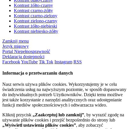
Kontrast biało-czarny
Kontrast żółto-czarny
Kontrast czarno-żółty
Kontrast czarno-zielony
Kontrast zielono-czarny
Kontrast żółto-niebieski
Kontrast niebiesko-żółty
Zamknij menu
Język migowy
Portal Niepełnosprawność
Deklaracja dostępności
Facebook
YouTube
Tik Tok
Instagram
RSS
Informacja o przetwarzaniu danych
Nasz serwis używa plików cookies. Wykorzystujemy je w celu
świadczenia usług na najwyższym poziomie, w sposób dopasowany
do indywidualnych potrzeb Użytkowników. Dzięki temu możliwe
jest także korzystanie z narzędzi analitycznych oraz udostępnianie
funkcji mediów społecznościowych i odtwarzacza wideo.
Kliknij przycisk
„Zaakceptuj lub zamknij”
, by wyrazić zgodę na
używanie plików cookies i przejść bezpośrednio do strony lub
„Wyświetl ustawienia plików cookies”
, aby zobaczyć