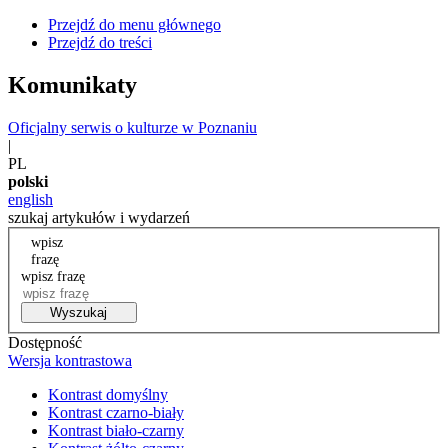
Przejdź do menu głównego
Przejdź do treści
Komunikaty
Oficjalny serwis o kulturze w Poznaniu
|
PL
polski
english
szukaj artykułów i wydarzeń
wpisz
frazę
wpisz frazę
Wyszukaj
Dostępność
Wersja kontrastowa
Kontrast domyślny
Kontrast czarno-biały
Kontrast biało-czarny