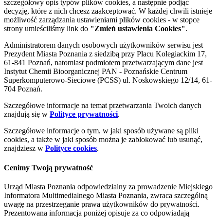
szczegółowy opis typów plików cookies, a następnie podjąć
decyzję, które z nich chcesz zaakceptować. W każdej chwili istnieje
możliwość zarządzania ustawieniami plików cookies - w stopce
strony umieściliśmy link do
"Zmień ustawienia Cookies"
.
Administratorem danych osobowych użytkowników serwisu jest
Prezydent Miasta Poznania z siedzibą przy Placu Kolegiackim 17,
61-841 Poznań, natomiast podmiotem przetwarzającym dane jest
Instytut Chemii Bioorganicznej PAN - Poznańskie Centrum
Superkomputerowo-Sieciowe (PCSS) ul. Noskowskiego 12/14, 61-
704 Poznań.
Szczegółowe informacje na temat przetwarzania Twoich danych
znajdują się w
Polityce prywatności
.
Szczegółowe informacje o tym, w jaki sposób używane są pliki
cookies, a także w jaki sposób można je zablokować lub usunąć,
znajdziesz w
Polityce cookies
.
Cenimy Twoją prywatność
Urząd Miasta Poznania odpowiedzialny za prowadzenie Miejskiego
Informatora Multimedialnego Miasta Poznania, zwraca szczególną
uwagę na przestrzeganie prawa użytkowników do prywatności.
Prezentowana informacja poniżej opisuje za co odpowiadają