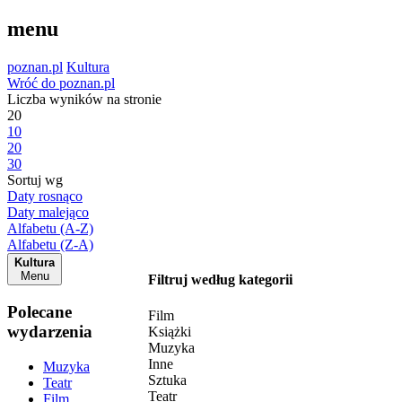
menu
poznan.pl
Kultura
Wróć do poznan.pl
Liczba wyników na stronie
20
10
20
30
Sortuj wg
Daty rosnąco
Daty malejąco
Alfabetu (A-Z)
Alfabetu (Z-A)
Kultura
Menu
Filtruj według kategorii
Polecane
Film
wydarzenia
Książki
Muzyka
Inne
Muzyka
Sztuka
Teatr
Teatr
Film