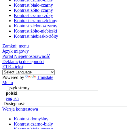
Kontrast biało-czarny
Kontrast żółto-czarny
Kontrast czarno-żółty
Kontrast czarno-zielony
Kontrast zielono-czarny
Kontrast żółto-niebieski
Kontrast niebiesko-żółty
Zamknij menu
Język migowy
Portal Niepełnosprawność
Deklaracja dostępności
ETR - tekst
Powered by
Translate
Menu
Język strony
polski
english
Dostępność
Wersja kontrastowa
Kontrast domyślny
Kontrast czarno-biały