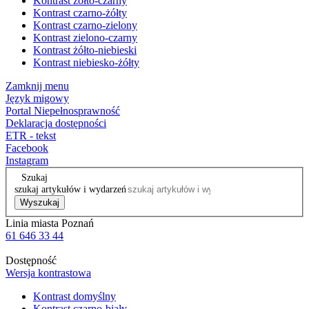
Kontrast żółto-czarny
Kontrast czarno-żółty
Kontrast czarno-zielony
Kontrast zielono-czarny
Kontrast żółto-niebieski
Kontrast niebiesko-żółty
Zamknij menu
Język migowy
Portal Niepełnosprawność
Deklaracja dostępności
ETR - tekst
Facebook
Instagram
Szukaj
szukaj artykułów i wydarzeń
Wyszukaj
Linia miasta Poznań
61 646 33 44
Dostępność
Wersja kontrastowa
Kontrast domyślny
Kontrast czarno-biały