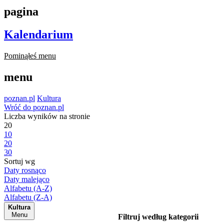
pagina
Kalendarium
Pominąłeś menu
menu
poznan.pl
Kultura
Wróć do poznan.pl
Liczba wyników na stronie
20
10
20
30
Sortuj wg
Daty rosnąco
Daty malejąco
Alfabetu (A-Z)
Alfabetu (Z-A)
Kultura
Menu
Filtruj według kategorii