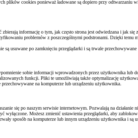
ych plików cookies ponieważ ładowane są dopiero przy odtwarzaniu wid
ierają informację o tym, jak często strona jest odwiedzana i jak się z 
ntyfikowaniu problemów z poszczególnymi podstronami. Dzięki temu mo
 nie są usuwane po zamknięciu przeglądarki i są trwale przechowywane
rzypomnienie sobie informacji wprowadzonych przez użytkownika lub 
nalizowanych funkcji. Pliki te umożliwiają także optymalizację użytko
ale przechowywane na komputerze lub urządzeniu użytkownika.
szanie się po naszym serwisie internetowym. Pozwalają na działanie ni
yć wyłączone. Możesz zmienić ustawienia przeglądarki, aby zablokować
trwały sposób na komputerze lub innym urządzeniu użytkownika i są u