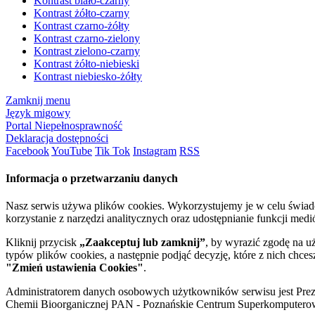
Kontrast biało-czarny
Kontrast żółto-czarny
Kontrast czarno-żółty
Kontrast czarno-zielony
Kontrast zielono-czarny
Kontrast żółto-niebieski
Kontrast niebiesko-żółty
Zamknij menu
Język migowy
Portal Niepełnosprawność
Deklaracja dostępności
Facebook
YouTube
Tik Tok
Instagram
RSS
Informacja o przetwarzaniu danych
Nasz serwis używa plików cookies. Wykorzystujemy je w celu świa
korzystanie z narzędzi analitycznych oraz udostępnianie funkcji me
Kliknij przycisk
„Zaakceptuj lub zamknij”
, by wyrazić zgodę na u
typów plików cookies, a następnie podjąć decyzję, które z nich chce
"Zmień ustawienia Cookies"
.
Administratorem danych osobowych użytkowników serwisu jest Prezyd
Chemii Bioorganicznej PAN - Poznańskie Centrum Superkomputerow