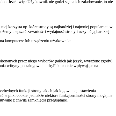
eo. Jeżeli więc Użytkownik nie godzi się na ich załadowanie, to nie
niej korzysta np. które strony są najbardziej i najmniej popularne i w
żemy ulepszać zawartość i wydajność strony i uczynić ją bardziej
 na komputerze lub urządzeniu użytkownika.
dokonanych przez niego wyborów (takich jak język, wyrażone zgody)
wania witryny po zalogowaniu się.Pliki cookie wpływające na
ezbędnych funkcji strony takich jak logowanie, ustawienia
 te pliki cookie, jednakże niektóre funkcjonalności strony mogą nie
suwane z chwilą zamknięcia przeglądarki.