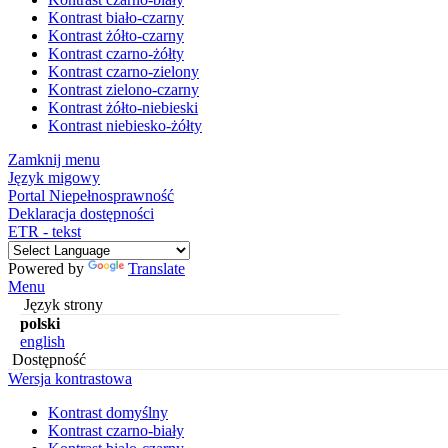
Kontrast biało-czarny
Kontrast żółto-czarny
Kontrast czarno-żółty
Kontrast czarno-zielony
Kontrast zielono-czarny
Kontrast żółto-niebieski
Kontrast niebiesko-żółty
Zamknij menu
Język migowy
Portal Niepełnosprawność
Deklaracja dostępności
ETR - tekst
Powered by
Translate
Menu
Język strony
polski
english
Dostępność
Wersja kontrastowa
Kontrast domyślny
Kontrast czarno-biały