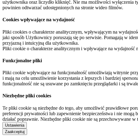
użytkownika oraz liczydło kliknięć. Nie ma możliwości wyłączenia t
powinien odtwarzać udostępnionych na stronie wideo filmów.
Cookies wpływające na wydajność
Pliki cookies o charakterze analitycznym, wpływającym na wydajność zb
jaki sposób Użytkownicy poruszają się po serwisie. Pomagają w ide
przyjazną i intuicyjną dla użytkownika.
Pliki cookie o charakterze analitycznym i wpływające na wydajność
Funkcjonalne pliki
Pliki cookie wpływające na funkcjonalność umożliwiają witrynie p
i mają na celu umożliwienie korzystania z lepszych i bardziej sperso
funkcjonalność nie są usuwane po zamknięciu przeglądarki i są trw
Niezbędne pliki cookies
Te pliki cookie są niezbędne do tego, aby umożliwić prawidłowe poru
preferencji prywatności lub zapewnienie bezpieczeństwa i nie mogą b
działać poprawnie. Niezbędne pliki cookie nie są przechowywane w 
Ustawienia
Zaakceptuj