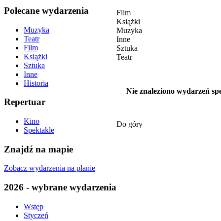
Polecane wydarzenia
Film
Książki
Muzyka
Muzyka
Teatr
Inne
Film
Sztuka
Książki
Teatr
Sztuka
Inne
Historia
Nie znaleziono wydarzeń spe
Repertuar
Kino
Do góry
Spektakle
Znajdź na mapie
Zobacz wydarzenia na planie
2026 - wybrane wydarzenia
Wstęp
Styczeń