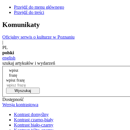
Przejdź do menu głównego
Przejdź do treści
Komunikaty
Oficjalny serwis o kulturze w Poznaniu
|
PL
polski
english
szukaj artykułów i wydarzeń
wpisz
frazę
wpisz frazę
Wyszukaj
Dostępność
Wersja kontrastowa
Kontrast domyślny
Kontrast czarno-biały
Kontrast biało-czarny