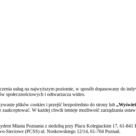
dczenia usług na najwyższym poziomie, w sposób dopasowany do indy
diów społecznościowych i odtwarzacza wideo.
żywanie plików cookies i przejść bezpośrednio do strony lub
„Wyświetl
sz zaakceptować. W każdej chwili istnieje możliwość zarządzania ustaw
ent Miasta Poznania z siedzibą przy Placu Kolegiackim 17, 61-841 P
o-Sieciowe (PCSS) ul. Noskowskiego 12/14, 61-704 Poznań.