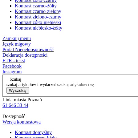
Kontrast żółto-czarny
Kontrast czarno-żółty
Kontrast czarno-zielony
Kontrast zielono-czarny
Kontrast żółto-niebieski
Kontrast niebiesko-żółty
Zamknij menu
Język migowy
Portal Niepełnosprawność
Deklaracja dostępności
ETR - tekst
Facebook
Instagram
Szukaj
szukaj artykułów i wydarzeń
Wyszukaj
Linia miasta Poznań
61 646 33 44
Dostępność
Wersja kontrastowa
Kontrast domyślny
Kontrast czarno-biały