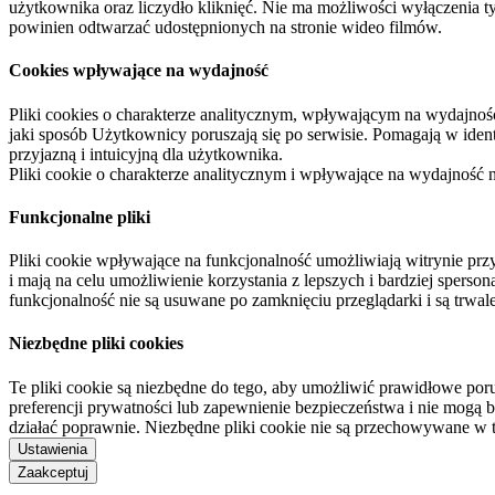
użytkownika oraz liczydło kliknięć. Nie ma możliwości wyłączenia t
powinien odtwarzać udostępnionych na stronie wideo filmów.
Cookies wpływające na wydajność
Pliki cookies o charakterze analitycznym, wpływającym na wydajność zb
jaki sposób Użytkownicy poruszają się po serwisie. Pomagają w ide
przyjazną i intuicyjną dla użytkownika.
Pliki cookie o charakterze analitycznym i wpływające na wydajność
Funkcjonalne pliki
Pliki cookie wpływające na funkcjonalność umożliwiają witrynie p
i mają na celu umożliwienie korzystania z lepszych i bardziej sperso
funkcjonalność nie są usuwane po zamknięciu przeglądarki i są trw
Niezbędne pliki cookies
Te pliki cookie są niezbędne do tego, aby umożliwić prawidłowe poru
preferencji prywatności lub zapewnienie bezpieczeństwa i nie mogą b
działać poprawnie. Niezbędne pliki cookie nie są przechowywane w 
Ustawienia
Zaakceptuj