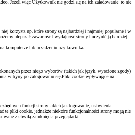
eo. Jeżeli więc Użytkownik nie godzi się na ich załadowanie, to nie
niej korzysta np. które strony są najbardziej i najmniej popularne i w
żemy ulepszać zawartość i wydajność strony i uczynić ją bardziej
 na komputerze lub urządzeniu użytkownika.
dokonanych przez niego wyborów (takich jak język, wyrażone zgody)
wania witryny po zalogowaniu się.Pliki cookie wpływające na
ezbędnych funkcji strony takich jak logowanie, ustawienia
 te pliki cookie, jednakże niektóre funkcjonalności strony mogą nie
suwane z chwilą zamknięcia przeglądarki.