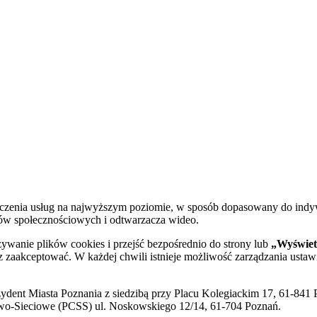
dczenia usług na najwyższym poziomie, w sposób dopasowany do indy
diów społecznościowych i odtwarzacza wideo.
żywanie plików cookies i przejść bezpośrednio do strony lub
„Wyświetl
sz zaakceptować. W każdej chwili istnieje możliwość zarządzania ustaw
ent Miasta Poznania z siedzibą przy Placu Kolegiackim 17, 61-841 P
o-Sieciowe (PCSS) ul. Noskowskiego 12/14, 61-704 Poznań.