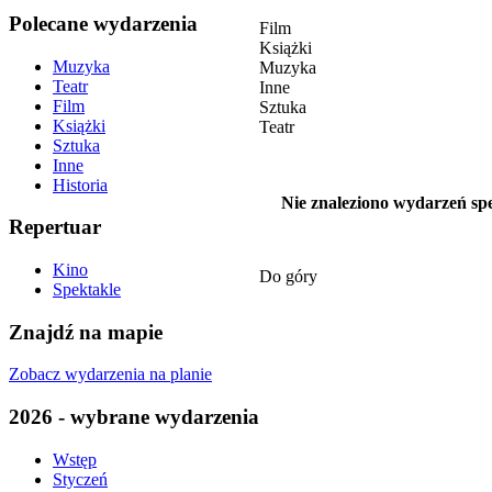
Polecane wydarzenia
Film
Książki
Muzyka
Muzyka
Teatr
Inne
Film
Sztuka
Książki
Teatr
Sztuka
Inne
Historia
Nie znaleziono wydarzeń spe
Repertuar
Kino
Do góry
Spektakle
Znajdź na mapie
Zobacz wydarzenia na planie
2026 - wybrane wydarzenia
Wstęp
Styczeń