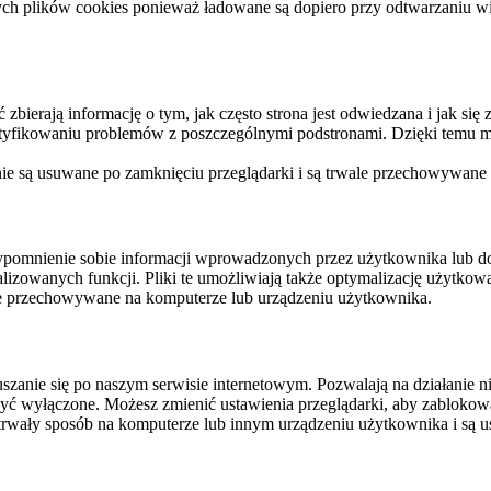
ych plików cookies ponieważ ładowane są dopiero przy odtwarzaniu wid
ierają informację o tym, jak często strona jest odwiedzana i jak się z 
ntyfikowaniu problemów z poszczególnymi podstronami. Dzięki temu mo
 nie są usuwane po zamknięciu przeglądarki i są trwale przechowywane
rzypomnienie sobie informacji wprowadzonych przez użytkownika lub 
nalizowanych funkcji. Pliki te umożliwiają także optymalizację użytko
ale przechowywane na komputerze lub urządzeniu użytkownika.
szanie się po naszym serwisie internetowym. Pozwalają na działanie ni
yć wyłączone. Możesz zmienić ustawienia przeglądarki, aby zablokować
trwały sposób na komputerze lub innym urządzeniu użytkownika i są u