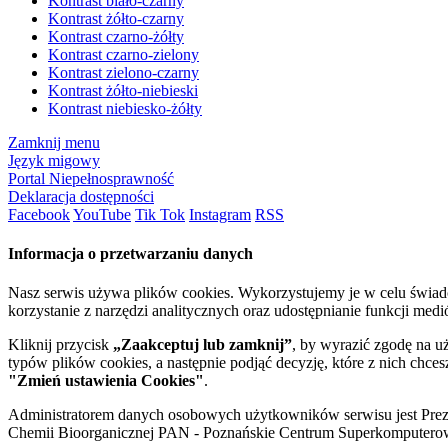
Kontrast biało-czarny
Kontrast żółto-czarny
Kontrast czarno-żółty
Kontrast czarno-zielony
Kontrast zielono-czarny
Kontrast żółto-niebieski
Kontrast niebiesko-żółty
Zamknij menu
Język migowy
Portal Niepełnosprawność
Deklaracja dostępności
Facebook
YouTube
Tik Tok
Instagram
RSS
Informacja o przetwarzaniu danych
Nasz serwis używa plików cookies. Wykorzystujemy je w celu świa
korzystanie z narzędzi analitycznych oraz udostępnianie funkcji me
Kliknij przycisk
„Zaakceptuj lub zamknij”
, by wyrazić zgodę na u
typów plików cookies, a następnie podjąć decyzję, które z nich chce
"Zmień ustawienia Cookies"
.
Administratorem danych osobowych użytkowników serwisu jest Prezyd
Chemii Bioorganicznej PAN - Poznańskie Centrum Superkomputerow