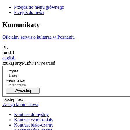
Przejdź do menu głównego
Przejdź do treści
Komunikaty
Oficjalny serwis o kulturze w Poznaniu
|
PL
polski
english
szukaj artykułów i wydarzeń
wpisz
frazę
wpisz frazę
Wyszukaj
Dostępność
Wersja kontrastowa
Kontrast domyślny
Kontrast czarno-biały
Kontrast biało-czarny