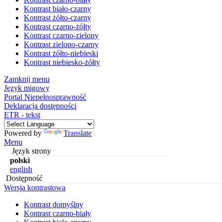
Kontrast biało-czarny
Kontrast żółto-czarny
Kontrast czarno-żółty
Kontrast czarno-zielony
Kontrast zielono-czarny
Kontrast żółto-niebieski
Kontrast niebiesko-żółty
Zamknij menu
Język migowy
Portal Niepełnosprawność
Deklaracja dostępności
ETR - tekst
Powered by
Translate
Menu
Język strony
polski
english
Dostępność
Wersja kontrastowa
Kontrast domyślny
Kontrast czarno-biały