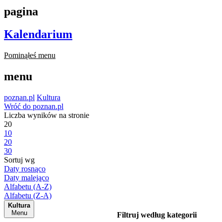
pagina
Kalendarium
Pominąłeś menu
menu
poznan.pl
Kultura
Wróć do poznan.pl
Liczba wyników na stronie
20
10
20
30
Sortuj wg
Daty rosnąco
Daty malejąco
Alfabetu (A-Z)
Alfabetu (Z-A)
Kultura
Menu
Filtruj według kategorii