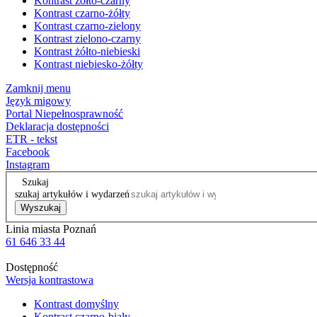
Kontrast żółto-czarny
Kontrast czarno-żółty
Kontrast czarno-zielony
Kontrast zielono-czarny
Kontrast żółto-niebieski
Kontrast niebiesko-żółty
Zamknij menu
Język migowy
Portal Niepełnosprawność
Deklaracja dostępności
ETR - tekst
Facebook
Instagram
Szukaj
szukaj artykułów i wydarzeń
Wyszukaj
Linia miasta Poznań
61 646 33 44
Dostępność
Wersja kontrastowa
Kontrast domyślny
Kontrast czarno-biały