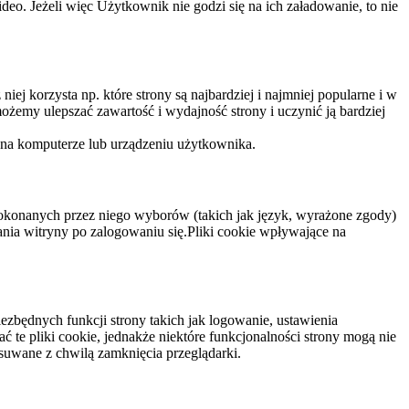
eo. Jeżeli więc Użytkownik nie godzi się na ich załadowanie, to nie
niej korzysta np. które strony są najbardziej i najmniej popularne i w
żemy ulepszać zawartość i wydajność strony i uczynić ją bardziej
 na komputerze lub urządzeniu użytkownika.
dokonanych przez niego wyborów (takich jak język, wyrażone zgody)
wania witryny po zalogowaniu się.Pliki cookie wpływające na
ezbędnych funkcji strony takich jak logowanie, ustawienia
 te pliki cookie, jednakże niektóre funkcjonalności strony mogą nie
suwane z chwilą zamknięcia przeglądarki.