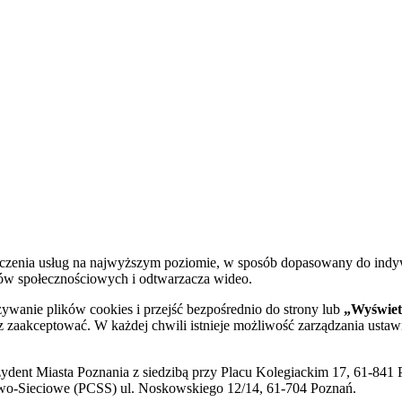
dczenia usług na najwyższym poziomie, w sposób dopasowany do indy
diów społecznościowych i odtwarzacza wideo.
żywanie plików cookies i przejść bezpośrednio do strony lub
„Wyświetl
sz zaakceptować. W każdej chwili istnieje możliwość zarządzania ustaw
ent Miasta Poznania z siedzibą przy Placu Kolegiackim 17, 61-841 P
o-Sieciowe (PCSS) ul. Noskowskiego 12/14, 61-704 Poznań.