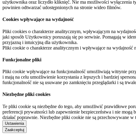
użytkownika oraz liczydło kliknięć. Nie ma możliwości wyłączenia t
powinien odtwarzać udostępnionych na stronie wideo filmów.
Cookies wpływające na wydajność
Pliki cookies o charakterze analitycznym, wpływającym na wydajność zb
jaki sposób Użytkownicy poruszają się po serwisie. Pomagają w ide
przyjazną i intuicyjną dla użytkownika.
Pliki cookie o charakterze analitycznym i wpływające na wydajność
Funkcjonalne pliki
Pliki cookie wpływające na funkcjonalność umożliwiają witrynie p
i mają na celu umożliwienie korzystania z lepszych i bardziej sperso
funkcjonalność nie są usuwane po zamknięciu przeglądarki i są trw
Niezbędne pliki cookies
Te pliki cookie są niezbędne do tego, aby umożliwić prawidłowe poru
preferencji prywatności lub zapewnienie bezpieczeństwa i nie mogą b
działać poprawnie. Niezbędne pliki cookie nie są przechowywane w 
Ustawienia
Zaakceptuj