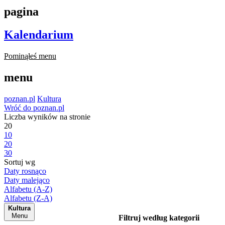
pagina
Kalendarium
Pominąłeś menu
menu
poznan.pl
Kultura
Wróć do poznan.pl
Liczba wyników na stronie
20
10
20
30
Sortuj wg
Daty rosnąco
Daty malejąco
Alfabetu (A-Z)
Alfabetu (Z-A)
Kultura
Menu
Filtruj według kategorii