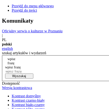
Przejdź do menu głównego
Przejdź do treści
Komunikaty
Oficjalny serwis o kulturze w Poznaniu
|
PL
polski
english
szukaj artykułów i wydarzeń
wpisz
frazę
wpisz frazę
Wyszukaj
Dostępność
Wersja kontrastowa
Kontrast domyślny
Kontrast czarno-biały
Kontrast biało-czarny