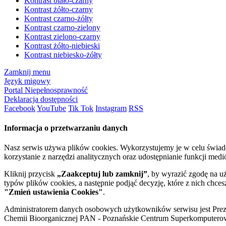
Kontrast biało-czarny
Kontrast żółto-czarny
Kontrast czarno-żółty
Kontrast czarno-zielony
Kontrast zielono-czarny
Kontrast żółto-niebieski
Kontrast niebiesko-żółty
Zamknij menu
Język migowy
Portal Niepełnosprawność
Deklaracja dostępności
Facebook
YouTube
Tik Tok
Instagram
RSS
Informacja o przetwarzaniu danych
Nasz serwis używa plików cookies. Wykorzystujemy je w celu świa
korzystanie z narzędzi analitycznych oraz udostępnianie funkcji me
Kliknij przycisk
„Zaakceptuj lub zamknij”
, by wyrazić zgodę na u
typów plików cookies, a następnie podjąć decyzję, które z nich chce
"Zmień ustawienia Cookies"
.
Administratorem danych osobowych użytkowników serwisu jest Prezyd
Chemii Bioorganicznej PAN - Poznańskie Centrum Superkomputerow