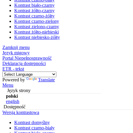
Kontrast biało-czarny
Kontrast żółto-czarny
Kontrast czarno-żółty
Kontrast czarno-zielony
Kontrast zielono-czarny
Kontrast żółto-niebieski
Kontrast niebiesko-żółty
Zamknij menu
Język migowy
Portal Niepełnosprawność
Deklaracja dostępności
ETR - tekst
Powered by
Translate
Menu
Język strony
polski
english
Dostępność
Wersja kontrastowa
Kontrast domyślny
Kontrast czarno-biały