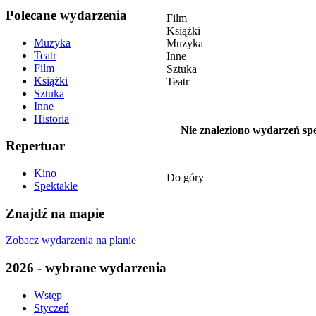
Polecane wydarzenia
Film
Książki
Muzyka
Muzyka
Teatr
Inne
Film
Sztuka
Książki
Teatr
Sztuka
Inne
Historia
Nie znaleziono wydarzeń spe
Repertuar
Kino
Do góry
Spektakle
Znajdź na mapie
Zobacz wydarzenia na planie
2026 - wybrane wydarzenia
Wstęp
Styczeń