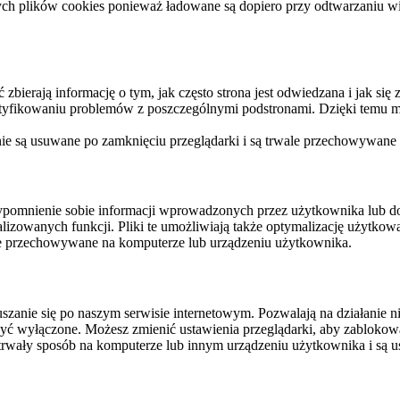
ych plików cookies ponieważ ładowane są dopiero przy odtwarzaniu wid
ierają informację o tym, jak często strona jest odwiedzana i jak się z 
ntyfikowaniu problemów z poszczególnymi podstronami. Dzięki temu mo
 nie są usuwane po zamknięciu przeglądarki i są trwale przechowywane
rzypomnienie sobie informacji wprowadzonych przez użytkownika lub 
nalizowanych funkcji. Pliki te umożliwiają także optymalizację użytko
ale przechowywane na komputerze lub urządzeniu użytkownika.
szanie się po naszym serwisie internetowym. Pozwalają na działanie ni
yć wyłączone. Możesz zmienić ustawienia przeglądarki, aby zablokować
trwały sposób na komputerze lub innym urządzeniu użytkownika i są u