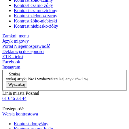
Kontrast żółto-czarny
Kontrast czarno-żółty
Kontrast czarno-zielony
Kontrast zielono-czarny
Kontrast żółto-niebieski
Kontrast niebiesko-żółty
Zamknij menu
Język migowy
Portal Niepełnosprawność
Deklaracja dostępności
ETR - tekst
Facebook
Instagram
Szukaj
szukaj artykułów i wydarzeń
Wyszukaj
Linia miasta Poznań
61 646 33 44
Dostępność
Wersja kontrastowa
Kontrast domyślny
Kontrast czarno-biały