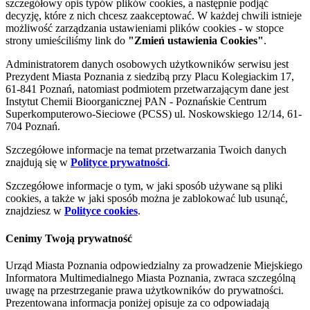
szczegółowy opis typów plików cookies, a następnie podjąć
decyzję, które z nich chcesz zaakceptować. W każdej chwili istnieje
możliwość zarządzania ustawieniami plików cookies - w stopce
strony umieściliśmy link do
"Zmień ustawienia Cookies"
.
Administratorem danych osobowych użytkowników serwisu jest
Prezydent Miasta Poznania z siedzibą przy Placu Kolegiackim 17,
61-841 Poznań, natomiast podmiotem przetwarzającym dane jest
Instytut Chemii Bioorganicznej PAN - Poznańskie Centrum
Superkomputerowo-Sieciowe (PCSS) ul. Noskowskiego 12/14, 61-
704 Poznań.
Szczegółowe informacje na temat przetwarzania Twoich danych
znajdują się w
Polityce prywatności
.
Szczegółowe informacje o tym, w jaki sposób używane są pliki
cookies, a także w jaki sposób można je zablokować lub usunąć,
znajdziesz w
Polityce cookies
.
Cenimy Twoją prywatność
Urząd Miasta Poznania odpowiedzialny za prowadzenie Miejskiego
Informatora Multimedialnego Miasta Poznania, zwraca szczególną
uwagę na przestrzeganie prawa użytkowników do prywatności.
Prezentowana informacja poniżej opisuje za co odpowiadają