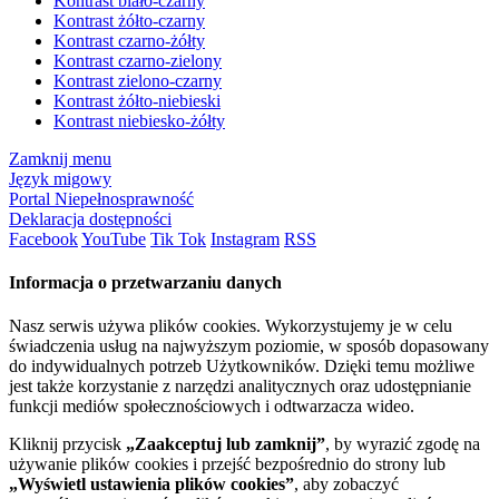
Kontrast biało-czarny
Kontrast żółto-czarny
Kontrast czarno-żółty
Kontrast czarno-zielony
Kontrast zielono-czarny
Kontrast żółto-niebieski
Kontrast niebiesko-żółty
Zamknij menu
Język migowy
Portal Niepełnosprawność
Deklaracja dostępności
Facebook
YouTube
Tik Tok
Instagram
RSS
Informacja o przetwarzaniu danych
Nasz serwis używa plików cookies. Wykorzystujemy je w celu
świadczenia usług na najwyższym poziomie, w sposób dopasowany
do indywidualnych potrzeb Użytkowników. Dzięki temu możliwe
jest także korzystanie z narzędzi analitycznych oraz udostępnianie
funkcji mediów społecznościowych i odtwarzacza wideo.
Kliknij przycisk
„Zaakceptuj lub zamknij”
, by wyrazić zgodę na
używanie plików cookies i przejść bezpośrednio do strony lub
„Wyświetl ustawienia plików cookies”
, aby zobaczyć