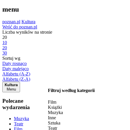
menu
poznan.pl
Kultura
Wróć do poznan.pl
Liczba wyników na stronie
20
10
20
30
Sortuj wg
Daty rosnąco
Daty malejąco
Alfabetu (A-Z)
Alfabetu (Z-A)
Kultura
Menu
Filtruj według kategorii
Polecane
Film
wydarzenia
Książki
Muzyka
Inne
Muzyka
Sztuka
Teatr
Teatr
Film