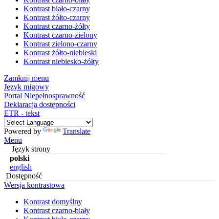
Kontrast biało-czarny
Kontrast żółto-czarny
Kontrast czarno-żółty
Kontrast czarno-zielony
Kontrast zielono-czarny
Kontrast żółto-niebieski
Kontrast niebiesko-żółty
Zamknij menu
Język migowy
Portal Niepełnosprawność
Deklaracja dostępności
ETR - tekst
Powered by
Translate
Menu
Język strony
polski
english
Dostępność
Wersja kontrastowa
Kontrast domyślny
Kontrast czarno-biały