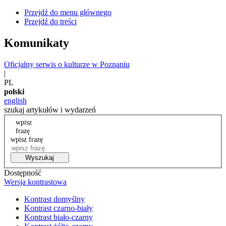
Przejdź do menu głównego
Przejdź do treści
Komunikaty
Oficjalny serwis o kulturze w Poznaniu
|
PL
polski
english
szukaj artykułów i wydarzeń
wpisz
frazę
wpisz frazę
Wyszukaj
Dostępność
Wersja kontrastowa
Kontrast domyślny
Kontrast czarno-biały
Kontrast biało-czarny