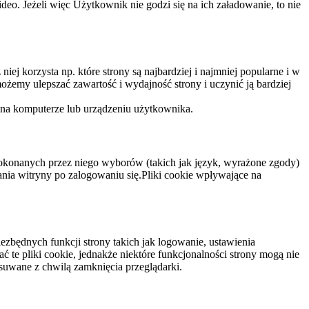
eo. Jeżeli więc Użytkownik nie godzi się na ich załadowanie, to nie
niej korzysta np. które strony są najbardziej i najmniej popularne i w
żemy ulepszać zawartość i wydajność strony i uczynić ją bardziej
 na komputerze lub urządzeniu użytkownika.
dokonanych przez niego wyborów (takich jak język, wyrażone zgody)
wania witryny po zalogowaniu się.Pliki cookie wpływające na
ezbędnych funkcji strony takich jak logowanie, ustawienia
 te pliki cookie, jednakże niektóre funkcjonalności strony mogą nie
suwane z chwilą zamknięcia przeglądarki.