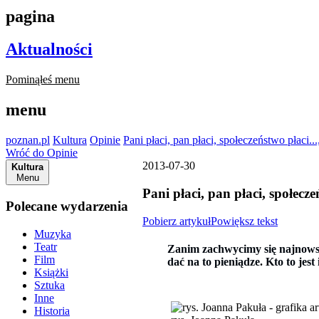
pagina
Aktualności
Pominąłeś menu
menu
poznan.pl
Kultura
Opinie
Pani płaci, pan płaci, społeczeństwo płaci..
Wróć do Opinie
2013-07-30
Kultura
Menu
Pani płaci, pan płaci, społecze
Polecane wydarzenia
Pobierz artykuł
Powiększ tekst
Muzyka
Teatr
Zanim zachwycimy się najnowsz
Film
dać na to pieniądze. Kto to jes
Książki
Sztuka
Inne
Historia