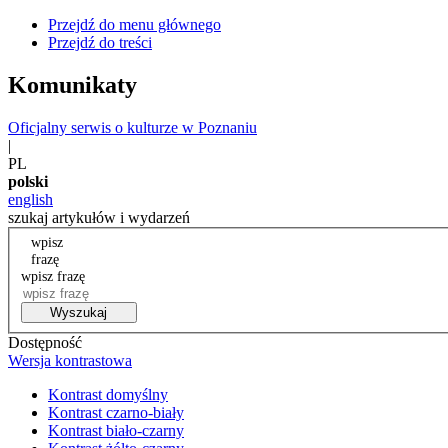
Przejdź do menu głównego
Przejdź do treści
Komunikaty
Oficjalny serwis o kulturze w Poznaniu
|
PL
polski
english
szukaj artykułów i wydarzeń
wpisz
frazę
wpisz frazę
Wyszukaj
Dostępność
Wersja kontrastowa
Kontrast domyślny
Kontrast czarno-biały
Kontrast biało-czarny