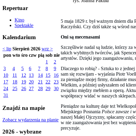
rys. Joanna Pakuła
Repertuar
Kino
5 maja 1829 r. był ważnym dniem dla P
Spektakle
Raczyński. Czy dziś także są wśrod na
Kalendarium
Oni są mecenasami
Szczęśliwie nadal są ludzie, którzy za
< lip
Sierpień 2026
wrz >
takich wybitnych twórców, jak Spencer
pon
wto
śro
czw
pią
sob
nie
artystów. Dzięki jego zaangażowaniu,
1
2
Dlaczego to robią? - Sztuka to z jednej
3
4
5
6
7
8
9
sam się rozwijam - wyjaśnia Piotr Voel
10
11
12
13
14
15
16
za pieniądze mojej firmy, działanie mus
17
18
19
20
21
22
23
Wielkim, a później usłyszałem od klien
24
25
26
27
28
29
30
związku między meblem a operą. Aktual
31
współpracy widać w naszych sklepach.
Pieniądze na kulturę daje też Wielko
Znajdź na mapie
Miejskiego Posnania
Polsce zawsze i w
naszej Małej Ojczyzny, spłacamy częś
Zobacz wydarzenia na planie
w nie zaangażowania jest bez wątpieni
precyzuje.
2026 - wybrane