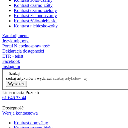
Kontrast żółto-czarny
Kontrast czarno-żółty
Kontrast czarno-zielony
Kontrast zielono-czarny
Kontrast żółto-niebieski
Kontrast niebiesko-żółty
Zamknij menu
Język migowy
Portal Niepełnosprawność
Deklaracja dostępności
ETR - tekst
Facebook
Instagram
Szukaj
szukaj artykułów i wydarzeń
Wyszukaj
Linia miasta Poznań
61 646 33 44
Dostępność
Wersja kontrastowa
Kontrast domyślny
Kontrast czarno-biały