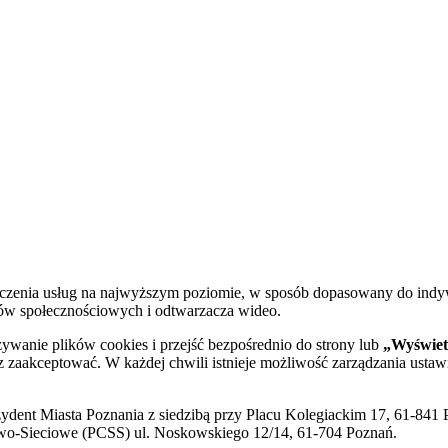
dczenia usług na najwyższym poziomie, w sposób dopasowany do indy
diów społecznościowych i odtwarzacza wideo.
żywanie plików cookies i przejść bezpośrednio do strony lub
„Wyświetl
sz zaakceptować. W każdej chwili istnieje możliwość zarządzania ustaw
ent Miasta Poznania z siedzibą przy Placu Kolegiackim 17, 61-841 P
o-Sieciowe (PCSS) ul. Noskowskiego 12/14, 61-704 Poznań.