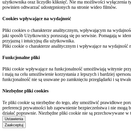
użytkownika oraz liczydło kliknięć. Nie ma możliwości wyłączenia t
powinien odtwarzać udostępnionych na stronie wideo filmów.
Cookies wpływające na wydajność
Pliki cookies o charakterze analitycznym, wpływającym na wydajność zb
jaki sposób Użytkownicy poruszają się po serwisie. Pomagają w ide
przyjazną i intuicyjną dla użytkownika.
Pliki cookie o charakterze analitycznym i wpływające na wydajność
Funkcjonalne pliki
Pliki cookie wpływające na funkcjonalność umożliwiają witrynie p
i mają na celu umożliwienie korzystania z lepszych i bardziej sperso
funkcjonalność nie są usuwane po zamknięciu przeglądarki i są trw
Niezbędne pliki cookies
Te pliki cookie są niezbędne do tego, aby umożliwić prawidłowe poru
preferencji prywatności lub zapewnienie bezpieczeństwa i nie mogą b
działać poprawnie. Niezbędne pliki cookie nie są przechowywane w 
Ustawienia
Zaakceptuj