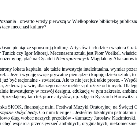
oznania - otwarto wtedy pierwszą w Wielkopolsce bibliotekę publiczną
s tacy mecenasi kultury?
 własne pieniądze sponsorują kulturę. Artystów i ich dzieła wspiera Gr
 Tunick czy Igor Mitoraj. Mecenasem sztuki jest Piotr Voelkel, właśc
 możemy oglądać na Cytadeli
Nierozpoznanych
Magdaleny Abakanowic
 strony lokata kapitału, ale także inwestycja intelektualna, wymiar poza
kel. - Jeżeli wydaję swoje prywatne pieniądze i kupuję dzieło sztuki, 
i już być racjonalne - stwierdza. Ale to nie jest już takie proste. - Ws
ta, że teraz już wie, dlaczego nasze meble są droższe od innych. Dlat
nie inwestujemy w rozwój designu, edukację w tym zakresie, ambitne 
 Sprzedajemy tam też prace artystów, np. zdjęcia Ryszarda Horowitz
polska SKOK, finansując m.in. Festiwal Muzyki Oratoryjnej na Święt
szędzie służyć będę
. Co nimi kieruje? - Jesteśmy lokalnymi patriotami 
ciowo dług wobec naszych przodków - tłumaczy Jarosław Kazimierski
a chęć wsparcia przedsięwzięć ambitnych, oryginalnych, niekonieczni