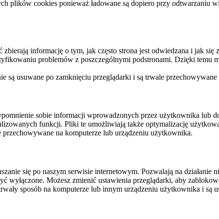
ych plików cookies ponieważ ładowane są dopiero przy odtwarzaniu wid
ierają informację o tym, jak często strona jest odwiedzana i jak się z 
ntyfikowaniu problemów z poszczególnymi podstronami. Dzięki temu mo
 nie są usuwane po zamknięciu przeglądarki i są trwale przechowywane
rzypomnienie sobie informacji wprowadzonych przez użytkownika lub 
nalizowanych funkcji. Pliki te umożliwiają także optymalizację użytko
ale przechowywane na komputerze lub urządzeniu użytkownika.
szanie się po naszym serwisie internetowym. Pozwalają na działanie ni
yć wyłączone. Możesz zmienić ustawienia przeglądarki, aby zablokować
trwały sposób na komputerze lub innym urządzeniu użytkownika i są u