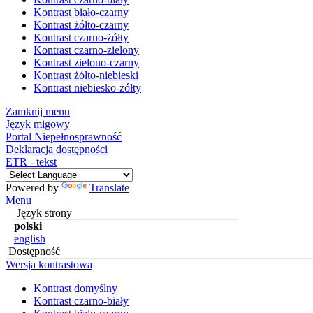
Kontrast biało-czarny
Kontrast żółto-czarny
Kontrast czarno-żółty
Kontrast czarno-zielony
Kontrast zielono-czarny
Kontrast żółto-niebieski
Kontrast niebiesko-żółty
Zamknij menu
Język migowy
Portal Niepełnosprawność
Deklaracja dostępności
ETR - tekst
Powered by
Translate
Menu
Język strony
polski
english
Dostępność
Wersja kontrastowa
Kontrast domyślny
Kontrast czarno-biały