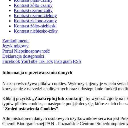
Kontrast biało-czarny
Kontrast żółto-czarny
Kontrast czarno-żółty
Kontrast czarno-zielony
Kontrast zielono-czarny
Kontrast żółto-niebieski
Kontrast niebiesko-żółty
Zamknij menu
Język migowy
Portal Niepełnosprawność
Deklaracja dostępności
Facebook
YouTube
Tik Tok
Instagram
RSS
Informacja o przetwarzaniu danych
Nasz serwis używa plików cookies. Wykorzystujemy je w celu świa
korzystanie z narzędzi analitycznych oraz udostępnianie funkcji me
Kliknij przycisk
„Zaakceptuj lub zamknij”
, by wyrazić zgodę na u
typów plików cookies, a następnie podjąć decyzję, które z nich chce
"Zmień ustawienia Cookies"
.
Administratorem danych osobowych użytkowników serwisu jest Prezyd
Chemii Bioorganicznej PAN - Poznańskie Centrum Superkomputerow