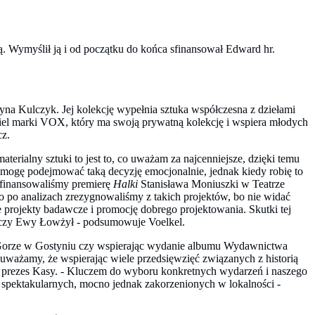
. Wymyślił ją i od początku do końca sfinansował Edward hr.
ażyna Kulczyk. Jej kolekcję wypełnia sztuka współczesna z dziełami
iciel marki VOX, który ma swoją prywatną kolekcję i wspiera młodych
z.
materialny sztuki to jest to, co uważam za najcenniejsze, dzięki temu
to mogę podejmować taką decyzję emocjonalnie, jednak kiedy robię to
półfinansowaliśmy premierę
Halki
Stanisława Moniuszki w Teatrze
ego po analizach zrezygnowaliśmy z takich projektów, bo nie widać
projekty badawcze i promocję dobrego projektowania. Skutki tej
a czy Ewy Łowżył - podsumowuje Voelkel.
ej Gorze w Gostyniu czy wspierając wydanie albumu Wydawnictwa
i uważamy, że wspierając wiele przedsięwzięć związanych z historią
, prezes Kasy. - Kluczem do wyboru konkretnych wydarzeń i naszego
e spektakularnych, mocno jednak zakorzenionych w lokalności -