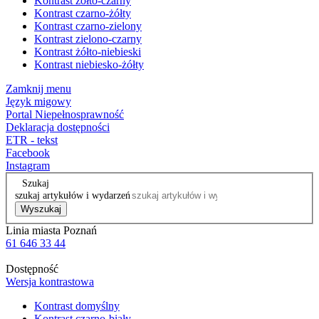
Kontrast żółto-czarny
Kontrast czarno-żółty
Kontrast czarno-zielony
Kontrast zielono-czarny
Kontrast żółto-niebieski
Kontrast niebiesko-żółty
Zamknij menu
Język migowy
Portal Niepełnosprawność
Deklaracja dostępności
ETR - tekst
Facebook
Instagram
Szukaj
szukaj artykułów i wydarzeń
Wyszukaj
Linia miasta Poznań
61 646 33 44
Dostępność
Wersja kontrastowa
Kontrast domyślny
Kontrast czarno-biały