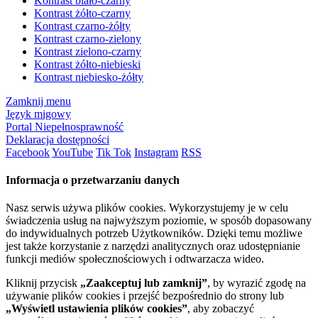
Kontrast biało-czarny
Kontrast żółto-czarny
Kontrast czarno-żółty
Kontrast czarno-zielony
Kontrast zielono-czarny
Kontrast żółto-niebieski
Kontrast niebiesko-żółty
Zamknij menu
Język migowy
Portal Niepełnosprawność
Deklaracja dostępności
Facebook
YouTube
Tik Tok
Instagram
RSS
Informacja o przetwarzaniu danych
Nasz serwis używa plików cookies. Wykorzystujemy je w celu
świadczenia usług na najwyższym poziomie, w sposób dopasowany
do indywidualnych potrzeb Użytkowników. Dzięki temu możliwe
jest także korzystanie z narzędzi analitycznych oraz udostępnianie
funkcji mediów społecznościowych i odtwarzacza wideo.
Kliknij przycisk
„Zaakceptuj lub zamknij”
, by wyrazić zgodę na
używanie plików cookies i przejść bezpośrednio do strony lub
„Wyświetl ustawienia plików cookies”
, aby zobaczyć