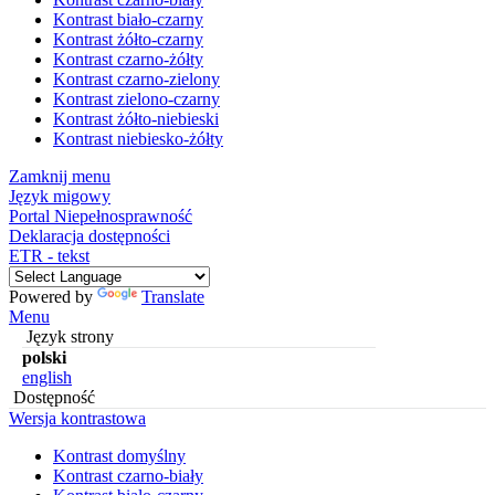
Kontrast biało-czarny
Kontrast żółto-czarny
Kontrast czarno-żółty
Kontrast czarno-zielony
Kontrast zielono-czarny
Kontrast żółto-niebieski
Kontrast niebiesko-żółty
Zamknij menu
Język migowy
Portal Niepełnosprawność
Deklaracja dostępności
ETR - tekst
Powered by
Translate
Menu
Język strony
polski
english
Dostępność
Wersja kontrastowa
Kontrast domyślny
Kontrast czarno-biały