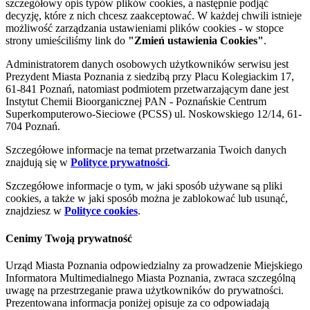
szczegółowy opis typów plików cookies, a następnie podjąć
decyzję, które z nich chcesz zaakceptować. W każdej chwili istnieje
możliwość zarządzania ustawieniami plików cookies - w stopce
strony umieściliśmy link do
"Zmień ustawienia Cookies"
.
Administratorem danych osobowych użytkowników serwisu jest
Prezydent Miasta Poznania z siedzibą przy Placu Kolegiackim 17,
61-841 Poznań, natomiast podmiotem przetwarzającym dane jest
Instytut Chemii Bioorganicznej PAN - Poznańskie Centrum
Superkomputerowo-Sieciowe (PCSS) ul. Noskowskiego 12/14, 61-
704 Poznań.
Szczegółowe informacje na temat przetwarzania Twoich danych
znajdują się w
Polityce prywatności
.
Szczegółowe informacje o tym, w jaki sposób używane są pliki
cookies, a także w jaki sposób można je zablokować lub usunąć,
znajdziesz w
Polityce cookies
.
Cenimy Twoją prywatność
Urząd Miasta Poznania odpowiedzialny za prowadzenie Miejskiego
Informatora Multimedialnego Miasta Poznania, zwraca szczególną
uwagę na przestrzeganie prawa użytkowników do prywatności.
Prezentowana informacja poniżej opisuje za co odpowiadają