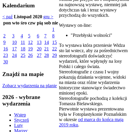
na najnowszą wystawę, niemniej jak
Kalendarium
dotychczas tak i teraz wystawy
przychodzą do wszystkich.
< paź
Listopad 2020
gru >
pon
wto
śro
czw
pią
sob
nie
Wystawy on-line:
1
"Przebłyski wolności"
2
3
4
5
6
7
8
9
10
11
12
13
14
15
To wystawa która przeniesie Widza
16
17
18
19
20
21
22
sto lat wstecz, aby za pośrednictwem
23
24
25
26
27
28
29
stereofotografii doświadczyć
wydarzeń, które wpłynęły na losy
30
Polski i całego świata.
Stereofotografie z czasu I wojny
Znajdź na mapie
pokazują działania wojenne, widoki
na miasta oraz różne wydarzenia
Zobacz wydarzenia na planie
historyczne stanowiące świadectwo
minionej epoki.
2026 - wybrane
Stereofotografie pochodzą z kolekcji
wydarzenia
Tomasza Bielawskiego.
Pierwotnie wystawa prezentowana
była w Fotoplastykonie Poznańskim
Wstęp
w okresie
od marca do końca maja
Styczeń
2019 roku
.
Luty
Marzec