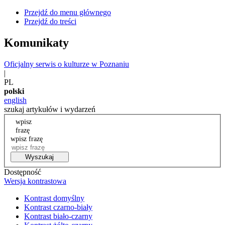
Przejdź do menu głównego
Przejdź do treści
Komunikaty
Oficjalny serwis o kulturze w Poznaniu
|
PL
polski
english
szukaj artykułów i wydarzeń
wpisz
frazę
wpisz frazę
Wyszukaj
Dostępność
Wersja kontrastowa
Kontrast domyślny
Kontrast czarno-biały
Kontrast biało-czarny