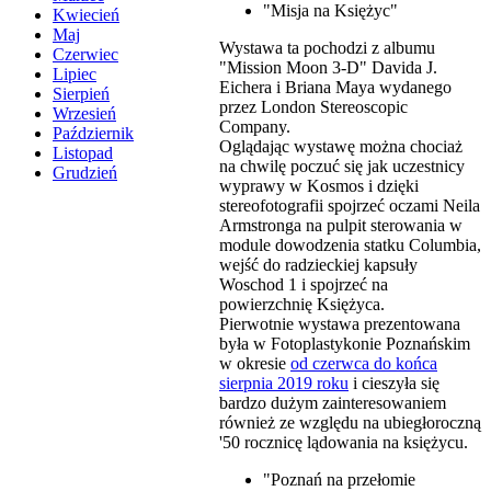
"Misja na Księżyc"
Kwiecień
Maj
Wystawa ta pochodzi z albumu
Czerwiec
"Mission Moon 3-D" Davida J.
Lipiec
Eichera i Briana Maya wydanego
Sierpień
przez London Stereoscopic
Wrzesień
Company.
Październik
Oglądając wystawę można chociaż
Listopad
na chwilę poczuć się jak uczestnicy
Grudzień
wyprawy w Kosmos i dzięki
stereofotografii spojrzeć oczami Neila
Armstronga na pulpit sterowania w
module dowodzenia statku Columbia,
wejść do radzieckiej kapsuły
Woschod 1 i spojrzeć na
powierzchnię Księżyca.
Pierwotnie wystawa prezentowana
była w Fotoplastykonie Poznańskim
w okresie
od czerwca do końca
sierpnia 2019 roku
i cieszyła się
bardzo dużym zainteresowaniem
również ze względu na ubiegłoroczną
'50 rocznicę lądowania na księżycu.
"Poznań na przełomie