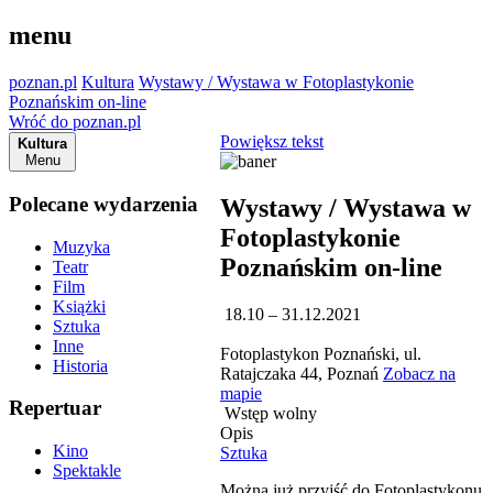
menu
poznan.pl
Kultura
Wystawy / Wystawa w Fotoplastykonie
Poznańskim on-line
Wróć do poznan.pl
Powiększ tekst
Kultura
Menu
Polecane wydarzenia
Wystawy / Wystawa w
Fotoplastykonie
Muzyka
Poznańskim on-line
Teatr
Film
Książki
18.10 – 31.12.2021
Sztuka
Inne
Fotoplastykon Poznański, ul.
Historia
Ratajczaka 44, Poznań
Zobacz na
mapie
Repertuar
Wstęp wolny
Opis
Kino
Sztuka
Spektakle
Można już przyjść do Fotoplastykonu