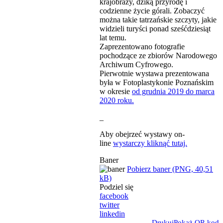
krajobrazy, dziką przyrodę i
codzienne życie górali. Zobaczyć
można takie tatrzańskie szczyty, jakie
widzieli turyści ponad sześćdziesiąt
lat temu.
Zaprezentowano fotografie
pochodzące ze zbiorów Narodowego
Archiwum Cyfrowego.
Pierwotnie wystawa prezentowana
była w Fotoplastykonie Poznańskim
w okresie
od grudnia 2019 do marca
2020 roku.
_
Aby obejrzeć wystawy on-
line
wystarczy kliknąć tutaj.
Baner
Pobierz baner (PNG, 40,51
kB)
Podziel się
facebook
twitter
linkedin
Drukuj
Pokaż QR kod