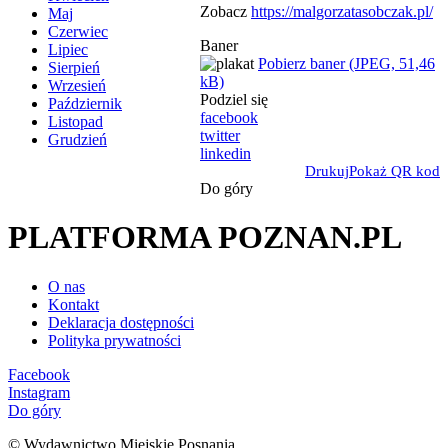
Zobacz
https://malgorzatasobczak.pl/
Maj
Czerwiec
Baner
Lipiec
Pobierz baner (JPEG, 51,46
Sierpień
kB)
Wrzesień
Podziel się
Październik
facebook
Listopad
twitter
Grudzień
linkedin
Drukuj
Pokaż QR kod
Do góry
PLATFORMA POZNAN.PL
O nas
Kontakt
Deklaracja dostępności
Polityka prywatności
Facebook
Instagram
Do góry
© Wydawnictwo Miejskie Posnania