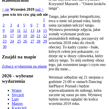
Kalendarium
Krzysztof Mazurek - "Osiem kroków
tanga".
< sie
Wrzesień 2019
paź >
pon
wto
śro
czw
pią
sob
nie
Tango, jako projekt fotograficzny,
1
trwa u mnie od ponad roku, kiedy
sama zaczęłam tańczyć tango.
2
3
4
5
6
7
8
Wystawa prezentuje zdjęcia, jakie
9
10
11
12
13
14
15
zostały wykonane podczas
16
17
18
19
20
21
22
poznańskich milong, począwszy od
23
24
25
26
27
28
29
września 2018 roku do chwili
30
obecnej. To kadry czarno - białe,
których celem jest pokazanie, co
dzieje się w duszy człowieka, który
Znajdź na mapie
tańczy tango. To mój osobisty obraz
tego, jak rozumiem tango i czym ono
Zobacz wydarzenia na planie
jest dla mnie...
2026 - wybrane
Wernisaż odbędzie się 21 sierpnia o
wydarzenia
godzinie 21:00 w ramach Dancing
fairPlayce Poznań i będzie
wprowadzaniem do milongi, która
Wstęp
zacznie się zaraz po nim. Wystawę
Styczeń
będzie można oglądać do końca
Luty
września 2019 roku.
Marzec
Kwiecień