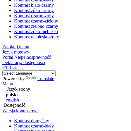
Kontrast biało-czarny
Kontrast żółto-czarny
Kontrast czarno-żółty
Kontrast czarno-zielony
Kontrast zielono-czarny
Kontrast żółto-niebieski
Kontrast niebiesko-żółty
Zamknij menu
Język migowy
Portal Niepełnosprawność
Deklaracja dostępności
ETR - tekst
Powered by
Translate
Menu
Język strony
polski
english
Dostępność
Wersja kontrastowa
Kontrast domyślny
Kontrast czarno-biały