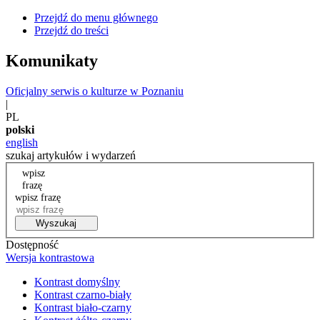
Przejdź do menu głównego
Przejdź do treści
Komunikaty
Oficjalny serwis o kulturze w Poznaniu
|
PL
polski
english
szukaj artykułów i wydarzeń
wpisz
frazę
wpisz frazę
Wyszukaj
Dostępność
Wersja kontrastowa
Kontrast domyślny
Kontrast czarno-biały
Kontrast biało-czarny