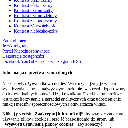
Kontrast biało-czarny
Kontrast żółto-czarny
Kontrast czarno-żółty
Kontrast czarno-zielony
Kontrast zielono-czarny
Kontrast żółto-niebieski
Kontrast niebiesko-żółty
Zamknij menu
Język migowy
Portal Niepełnosprawność
Deklaracja dostępności
Facebook
YouTube
Tik Tok
Instagram
RSS
Informacja o przetwarzaniu danych
Nasz serwis używa plików cookies. Wykorzystujemy je w celu
świadczenia usług na najwyższym poziomie, w sposób dopasowany
do indywidualnych potrzeb Użytkowników. Dzięki temu możliwe
jest także korzystanie z narzędzi analitycznych oraz udostępnianie
funkcji mediów społecznościowych i odtwarzacza wideo.
Kliknij przycisk
„Zaakceptuj lub zamknij”
, by wyrazić zgodę na
używanie plików cookies i przejść bezpośrednio do strony lub
„Wyświetl ustawienia plików cookies”
, aby zobaczyć