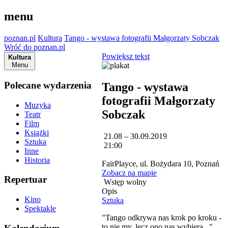
menu
poznan.pl
Kultura
Tango - wystawa fotografii Małgorzaty Sobczak
Wróć do poznan.pl
Powiększ tekst
Kultura
Menu
Polecane wydarzenia
Tango - wystawa
fotografii Małgorzaty
Muzyka
Sobczak
Teatr
Film
Książki
21.08 – 30.09.2019
Sztuka
21:00
Inne
Historia
FairPlayce, ul. Bożydara 10, Poznań
Zobacz na mapie
Repertuar
Wstęp wolny
Opis
Kino
Sztuka
Spektakle
"Tango odkrywa nas krok po kroku -
to nie my, lecz ono nas wybiera..."