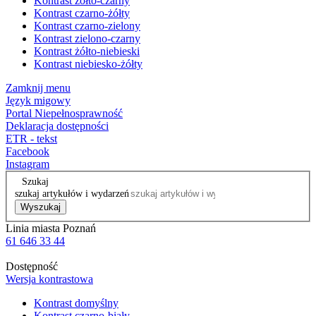
Kontrast żółto-czarny
Kontrast czarno-żółty
Kontrast czarno-zielony
Kontrast zielono-czarny
Kontrast żółto-niebieski
Kontrast niebiesko-żółty
Zamknij menu
Język migowy
Portal Niepełnosprawność
Deklaracja dostępności
ETR - tekst
Facebook
Instagram
Szukaj
szukaj artykułów i wydarzeń
Wyszukaj
Linia miasta Poznań
61 646 33 44
Dostępność
Wersja kontrastowa
Kontrast domyślny
Kontrast czarno-biały