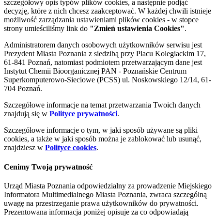
szczegółowy opis typów plików cookies, a następnie podjąć
decyzję, które z nich chcesz zaakceptować. W każdej chwili istnieje
możliwość zarządzania ustawieniami plików cookies - w stopce
strony umieściliśmy link do
"Zmień ustawienia Cookies"
.
Administratorem danych osobowych użytkowników serwisu jest
Prezydent Miasta Poznania z siedzibą przy Placu Kolegiackim 17,
61-841 Poznań, natomiast podmiotem przetwarzającym dane jest
Instytut Chemii Bioorganicznej PAN - Poznańskie Centrum
Superkomputerowo-Sieciowe (PCSS) ul. Noskowskiego 12/14, 61-
704 Poznań.
Szczegółowe informacje na temat przetwarzania Twoich danych
znajdują się w
Polityce prywatności
.
Szczegółowe informacje o tym, w jaki sposób używane są pliki
cookies, a także w jaki sposób można je zablokować lub usunąć,
znajdziesz w
Polityce cookies
.
Cenimy Twoją prywatność
Urząd Miasta Poznania odpowiedzialny za prowadzenie Miejskiego
Informatora Multimedialnego Miasta Poznania, zwraca szczególną
uwagę na przestrzeganie prawa użytkowników do prywatności.
Prezentowana informacja poniżej opisuje za co odpowiadają