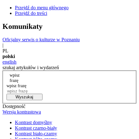
Przejdź do menu głównego
Przejdź do treści
Komunikaty
Oficjalny serwis o kulturze w Poznaniu
|
PL
polski
english
szukaj artykułów i wydarzeń
wpisz
frazę
wpisz frazę
Wyszukaj
Dostępność
Wersja kontrastowa
Kontrast domyślny
Kontrast czarno-biały
Kontrast biało-czarny