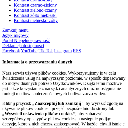
Kontrast czarno-zielony
Kontrast zielono-czarny
Kontrast żółto-niebieski
Kontrast niebiesko-żółty
Zamknij menu
Język migowy
Portal Niepełnosprawność
Deklaracja dostępności
Facebook
YouTube
Tik Tok
Instagram
RSS
Informacja o przetwarzaniu danych
Nasz serwis używa plików cookies. Wykorzystujemy je w celu
świadczenia usług na najwyższym poziomie, w sposób dopasowany
do indywidualnych potrzeb Użytkowników. Dzięki temu możliwe
jest także korzystanie z narzędzi analitycznych oraz udostępnianie
funkcji mediów społecznościowych i odtwarzacza wideo.
Kliknij przycisk
„Zaakceptuj lub zamknij”
, by wyrazić zgodę na
używanie plików cookies i przejść bezpośrednio do strony lub
„Wyświetl ustawienia plików cookies”
, aby zobaczyć
szczegółowy opis typów plików cookies, a następnie podjąć
decyzję, które z nich chcesz zaakceptować. W każdej chwili istnieje