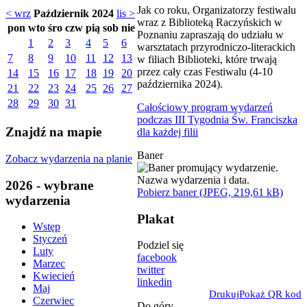
Jak co roku, Organizatorzy festiwalu
< wrz
Październik 2024
lis >
wraz z Biblioteką Raczyńskich w
pon
wto
śro
czw
pią
sob
nie
Poznaniu zapraszają do udziału w
1
2
3
4
5
6
warsztatach przyrodniczo-literackich
7
8
9
10
11
12
13
w filiach Biblioteki, które trwają
przez cały czas Festiwalu (4-10
14
15
16
17
18
19
20
października 2024).
21
22
23
24
25
26
27
28
29
30
31
Całościowy program wydarzeń
podczas III Tygodnia Św. Franciszka
Znajdź na mapie
dla każdej filii
Baner
Zobacz wydarzenia na planie
2026 - wybrane
Pobierz baner (JPEG, 219,61 kB)
wydarzenia
Plakat
Wstęp
Styczeń
Podziel się
Luty
facebook
Marzec
twitter
Kwiecień
linkedin
Maj
Drukuj
Pokaż QR kod
Czerwiec
Do góry