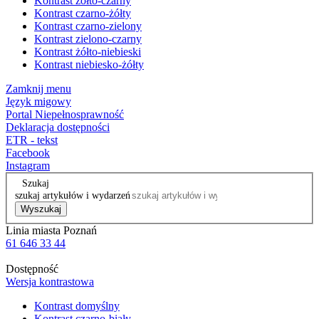
Kontrast żółto-czarny
Kontrast czarno-żółty
Kontrast czarno-zielony
Kontrast zielono-czarny
Kontrast żółto-niebieski
Kontrast niebiesko-żółty
Zamknij menu
Język migowy
Portal Niepełnosprawność
Deklaracja dostępności
ETR - tekst
Facebook
Instagram
Szukaj
szukaj artykułów i wydarzeń
Wyszukaj
Linia miasta Poznań
61 646 33 44
Dostępność
Wersja kontrastowa
Kontrast domyślny
Kontrast czarno-biały