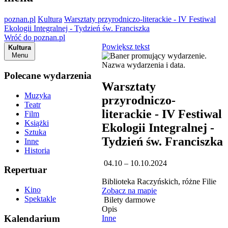
poznan.pl
Kultura
Warsztaty przyrodniczo-literackie - IV Festiwal
Ekologii Integralnej - Tydzień św. Franciszka
Wróć do poznan.pl
Powiększ tekst
Kultura
Menu
Polecane wydarzenia
Warsztaty
Muzyka
przyrodniczo-
Teatr
literackie - IV Festiwal
Film
Książki
Ekologii Integralnej -
Sztuka
Tydzień św. Franciszka
Inne
Historia
04.10 – 10.10.2024
Repertuar
Biblioteka Raczyńskich, różne Filie
Kino
Zobacz na mapie
Spektakle
Bilety darmowe
Opis
Kalendarium
Inne