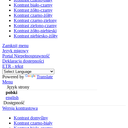
Kontrast biało-czarny
Kontrast żółto-czarny
Kontrast czarno-żółty
Kontrast czarno-zielony
Kontrast zielono-czarny
Kontrast żółto-niebieski
Kontrast niebiesko-żółty
Zamknij menu
Język migowy
Portal Niepełnosprawność
Deklaracja dostępności
ETR - tekst
Powered by
Translate
Menu
Język strony
polski
english
Dostępność
Wersja kontrastowa
Kontrast domyślny
Kontrast czarno-biały