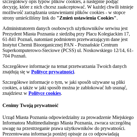
szczegółowy opis typów plików cookies, a następnie podjąć
decyzję, które z nich chcesz zaakceptować. W każdej chwili istnieje
możliwość zarządzania ustawieniami plików cookies - w stopce
strony umieściliśmy link do
"Zmień ustawienia Cookies"
.
Administratorem danych osobowych użytkowników serwisu jest
Prezydent Miasta Poznania z siedzibą przy Placu Kolegiackim 17,
61-841 Poznań, natomiast podmiotem przetwarzającym dane jest
Instytut Chemii Bioorganicznej PAN - Poznańskie Centrum
Superkomputerowo-Sieciowe (PCSS) ul. Noskowskiego 12/14, 61-
704 Poznań.
Szczegółowe informacje na temat przetwarzania Twoich danych
znajdują się w
Polityce prywatności
.
Szczegółowe informacje o tym, w jaki sposób używane są pliki
cookies, a także w jaki sposób można je zablokować lub usunąć,
znajdziesz w
Polityce cookies
.
Cenimy Twoją prywatność
Urząd Miasta Poznania odpowiedzialny za prowadzenie Miejskiego
Informatora Multimedialnego Miasta Poznania, zwraca szczególną
uwagę na przestrzeganie prawa użytkowników do prywatności.
Prezentowana informacja poniżej opisuje za co odpowiadają