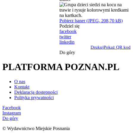
Pobierz baner (JPEG, 208,70 kB)
Podziel się
facebook
twitter
linkedin
Drukuj
Pokaż QR kod
Do góry
PLATFORMA POZNAN.PL
O nas
Kontakt
Deklaracja dostępności
Polityka prywatności
Facebook
Instagram
Do góry
© Wydawnictwo Miejskie Posnania