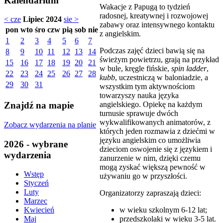
Kalendarium
Wakacje z Papugą to tydzień
radosnej, kreatywnej i rozwojowej
< cze
Lipiec 2024
sie >
zabawy oraz intensywnego kontaktu
pon
wto
śro
czw
pią
sob
nie
z angielskim.
1
2
3
4
5
6
7
Podczas zajęć dzieci bawią się na
8
9
10
11
12
13
14
świeżym powietrzu, grają na przykład
15
16
17
18
19
20
21
w bule, kręgle fińskie,
spin ladder
,
22
23
24
25
26
27
28
kubb
, uczestniczą w baloniadzie, a
29
30
31
wszystkim tym aktywnościom
towarzyszy nauka języka
angielskiego. Opiekę na każdym
Znajdź na mapie
turnusie sprawuje dwóch
wykwalifikowanych animatorów, z
Zobacz wydarzenia na planie
których jeden rozmawia z dziećmi w
języku angielskim co umożliwia
2026 - wybrane
dzieciom oswojenie się z językiem i
wydarzenia
zanurzenie w nim, dzięki czemu
mogą zyskać większą pewność w
Wstęp
używaniu go w przyszłości.
Styczeń
Luty
Organizatorzy zapraszają dzieci:
Marzec
w wieku szkolnym 6-12 lat;
Kwiecień
przedszkolaki w wieku 3-5 lat.
Maj