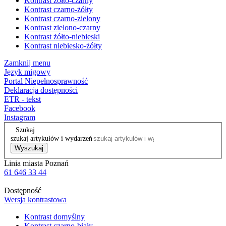
Kontrast żółto-czarny
Kontrast czarno-żółty
Kontrast czarno-zielony
Kontrast zielono-czarny
Kontrast żółto-niebieski
Kontrast niebiesko-żółty
Zamknij menu
Język migowy
Portal Niepełnosprawność
Deklaracja dostępności
ETR - tekst
Facebook
Instagram
Szukaj
szukaj artykułów i wydarzeń
Wyszukaj
Linia miasta Poznań
61 646 33 44
Dostępność
Wersja kontrastowa
Kontrast domyślny
Kontrast czarno-biały