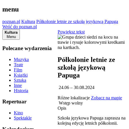
menu
poznan.pl
Kultura
Półkolonie letnie ze szkołą językową Papuga
Wróć do poznan.pl
Powiększ tekst
Kultura
Menu
Polecane wydarzenia
Półkolonie letnie ze
Muzyka
Teatr
szkołą językową
Film
Papuga
Książki
Sztuka
Inne
24.06 – 30.08.2024
Historia
Różne lokalizacje
Zobacz na mapie
Repertuar
Wstęp wolny
Opis
Kino
Szkoła językowa Papuga zaprasza na
Spektakle
kolejną edycję letnich półkolonii.