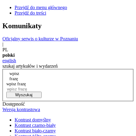
Przejdź do menu głównego
Przejdź do treści
Komunikaty
Oficjalny serwis o kulturze w Poznaniu
|
PL
polski
english
szukaj artykułów i wydarzeń
wpisz
frazę
wpisz frazę
Wyszukaj
Dostępność
Wersja kontrastowa
Kontrast domyślny
Kontrast czarno-biały
Kontrast biało-czarny