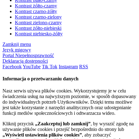
Kontrast biało-czarny
Kontrast żółto-czarny
Kontrast czarno-żółty
Kontrast czarno-zielony
Kontrast zielono-czarny
Kontrast żółto-niebieski
Kontrast niebiesko-żółty
Zamknij menu
Język migowy
Portal Niepełnosprawność
Deklaracja dostępności
Facebook
YouTube
Tik Tok
Instagram
RSS
Informacja o przetwarzaniu danych
Nasz serwis używa plików cookies. Wykorzystujemy je w celu
świadczenia usług na najwyższym poziomie, w sposób dopasowany
do indywidualnych potrzeb Użytkowników. Dzięki temu możliwe
jest także korzystanie z narzędzi analitycznych oraz udostępnianie
funkcji mediów społecznościowych i odtwarzacza wideo.
Kliknij przycisk
„Zaakceptuj lub zamknij”
, by wyrazić zgodę na
używanie plików cookies i przejść bezpośrednio do strony lub
„Wyświetl ustawienia plików cookies”
, aby zobaczyć