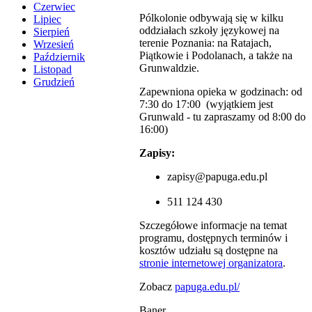
Czerwiec
Pólkolonie odbywają się w kilku
Lipiec
oddziałach szkoły językowej na
Sierpień
terenie Poznania: na Ratajach,
Wrzesień
Piątkowie i Podolanach, a także na
Październik
Grunwaldzie.
Listopad
Grudzień
Zapewniona opieka w godzinach: od
7:30 do 17:00 (wyjątkiem jest
Grunwald - tu zapraszamy od 8:00 do
16:00)
Zapisy:
zapisy@papuga.edu.pl
511 124 430
Szczegółowe informacje na temat
programu, dostępnych terminów i
kosztów udziału są dostępne na
stronie internetowej organizatora
.
Zobacz
papuga.edu.pl/
Baner