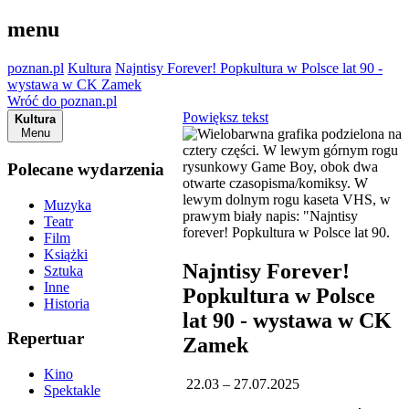
menu
poznan.pl
Kultura
Najntisy Forever! Popkultura w Polsce lat 90 -
wystawa w CK Zamek
Wróć do poznan.pl
Powiększ tekst
Kultura
Menu
Polecane wydarzenia
Muzyka
Teatr
Film
Książki
Najntisy Forever!
Sztuka
Inne
Popkultura w Polsce
Historia
lat 90 - wystawa w CK
Repertuar
Zamek
Kino
22.03 – 27.07.2025
Spektakle