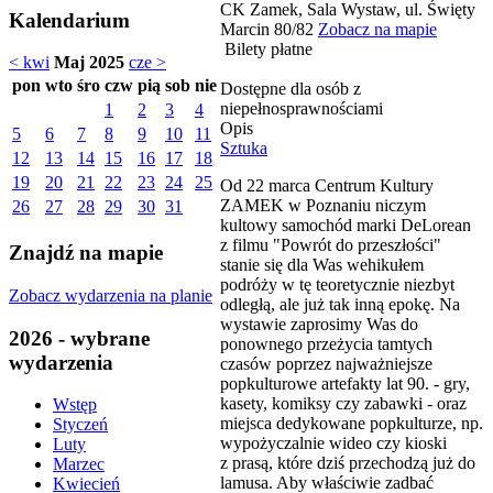
CK Zamek, Sala Wystaw, ul. Święty
Kalendarium
Marcin 80/82
Zobacz na mapie
Bilety płatne
< kwi
Maj 2025
cze >
pon
wto
śro
czw
pią
sob
nie
Dostępne dla osób z
niepełnosprawnościami
1
2
3
4
Opis
5
6
7
8
9
10
11
Sztuka
12
13
14
15
16
17
18
19
20
21
22
23
24
25
Od 22 marca Centrum Kultury
ZAMEK w Poznaniu niczym
26
27
28
29
30
31
kultowy samochód marki DeLorean
z filmu "Powrót do przeszłości"
Znajdź na mapie
stanie się dla Was wehikułem
podróży w tę teoretycznie niezbyt
Zobacz wydarzenia na planie
odległą, ale już tak inną epokę. Na
wystawie zaprosimy Was do
2026 - wybrane
ponownego przeżycia tamtych
wydarzenia
czasów poprzez najważniejsze
popkulturowe artefakty lat 90. - gry,
kasety, komiksy czy zabawki - oraz
Wstęp
miejsca dedykowane popkulturze, np.
Styczeń
wypożyczalnie wideo czy kioski
Luty
z prasą, które dziś przechodzą już do
Marzec
lamusa. Aby właściwie zadbać
Kwiecień