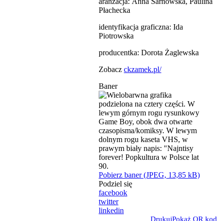
aranżacja: Anna Sarnowska, Paulina
Płachecka
identyfikacja graficzna: Ida
Piotrowska
producentka: Dorota Żaglewska
Zobacz
ckzamek.pl/
Baner
Pobierz baner (JPEG, 13,85 kB)
Podziel się
facebook
twitter
linkedin
Drukuj
Pokaż QR kod