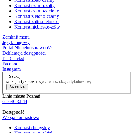
Kontrast żółto-czarny
Kontrast czarno-żółty
Kontrast czarno-zielony
Kontrast zielono-czarny
Kontrast żółto-niebieski
Kontrast niebiesko-żółty
Zamknij menu
Język migowy
Portal Niepełnosprawność
Deklaracja dostępności
ETR - tekst
Facebook
Instagram
Szukaj
szukaj artykułów i wydarzeń
Wyszukaj
Linia miasta Poznań
61 646 33 44
Dostępność
Wersja kontrastowa
Kontrast domyślny
Kontrast czarno-biały