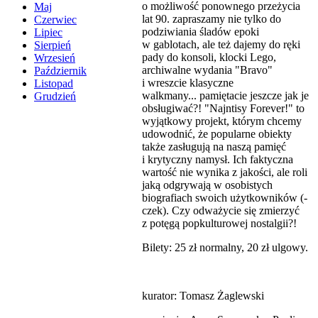
o możliwość ponownego przeżycia
Maj
lat 90. zapraszamy nie tylko do
Czerwiec
podziwiania śladów epoki
Lipiec
w gablotach, ale też dajemy do ręki
Sierpień
pady do konsoli, klocki Lego,
Wrzesień
archiwalne wydania "Bravo"
Październik
i wreszcie klasyczne
Listopad
walkmany... pamiętacie jeszcze jak je
Grudzień
obsługiwać?! "Najntisy Forever!" to
wyjątkowy projekt, którym chcemy
udowodnić, że popularne obiekty
także zasługują na naszą pamięć
i krytyczny namysł. Ich faktyczna
wartość nie wynika z jakości, ale roli
jaką odgrywają w osobistych
biografiach swoich użytkowników (-
czek). Czy odważycie się zmierzyć
z potęgą popkulturowej nostalgii?!
Bilety: 25 zł normalny, 20 zł ulgowy.
kurator: Tomasz Żaglewski