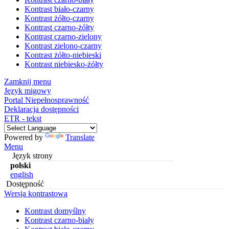
Kontrast biało-czarny
Kontrast żółto-czarny
Kontrast czarno-żółty
Kontrast czarno-zielony
Kontrast zielono-czarny
Kontrast żółto-niebieski
Kontrast niebiesko-żółty
Zamknij menu
Język migowy
Portal Niepełnosprawność
Deklaracja dostępności
ETR - tekst
Powered by
Translate
Menu
Język strony
polski
english
Dostępność
Wersja kontrastowa
Kontrast domyślny
Kontrast czarno-biały