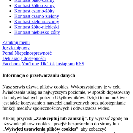
Kontrast biało-czarny
Kontrast żółto-czarny
Kontrast czarno-żółty
Kontrast czarno-zielony
Kontrast zielono-czarny
Kontrast żółto-niebieski
Kontrast niebiesko-żółty
Zamknij menu
Język migowy
Portal Niepełnosprawność
Deklaracja dostępności
Facebook
YouTube
Tik Tok
Instagram
RSS
Informacja o przetwarzaniu danych
Nasz serwis używa plików cookies. Wykorzystujemy je w celu
świadczenia usług na najwyższym poziomie, w sposób dopasowany
do indywidualnych potrzeb Użytkowników. Dzięki temu możliwe
jest także korzystanie z narzędzi analitycznych oraz udostępnianie
funkcji mediów społecznościowych i odtwarzacza wideo.
Kliknij przycisk
„Zaakceptuj lub zamknij”
, by wyrazić zgodę na
używanie plików cookies i przejść bezpośrednio do strony lub
„Wyświetl ustawienia plików cookies”
, aby zobaczyć