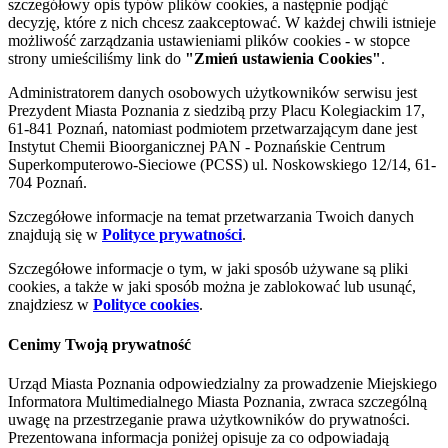
szczegółowy opis typów plików cookies, a następnie podjąć
decyzję, które z nich chcesz zaakceptować. W każdej chwili istnieje
możliwość zarządzania ustawieniami plików cookies - w stopce
strony umieściliśmy link do
"Zmień ustawienia Cookies"
.
Administratorem danych osobowych użytkowników serwisu jest
Prezydent Miasta Poznania z siedzibą przy Placu Kolegiackim 17,
61-841 Poznań, natomiast podmiotem przetwarzającym dane jest
Instytut Chemii Bioorganicznej PAN - Poznańskie Centrum
Superkomputerowo-Sieciowe (PCSS) ul. Noskowskiego 12/14, 61-
704 Poznań.
Szczegółowe informacje na temat przetwarzania Twoich danych
znajdują się w
Polityce prywatności
.
Szczegółowe informacje o tym, w jaki sposób używane są pliki
cookies, a także w jaki sposób można je zablokować lub usunąć,
znajdziesz w
Polityce cookies
.
Cenimy Twoją prywatność
Urząd Miasta Poznania odpowiedzialny za prowadzenie Miejskiego
Informatora Multimedialnego Miasta Poznania, zwraca szczególną
uwagę na przestrzeganie prawa użytkowników do prywatności.
Prezentowana informacja poniżej opisuje za co odpowiadają