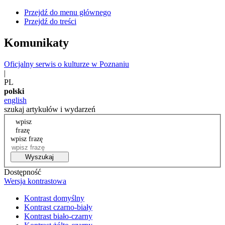
Przejdź do menu głównego
Przejdź do treści
Komunikaty
Oficjalny serwis o kulturze w Poznaniu
|
PL
polski
english
szukaj artykułów i wydarzeń
wpisz
frazę
wpisz frazę
Wyszukaj
Dostępność
Wersja kontrastowa
Kontrast domyślny
Kontrast czarno-biały
Kontrast biało-czarny