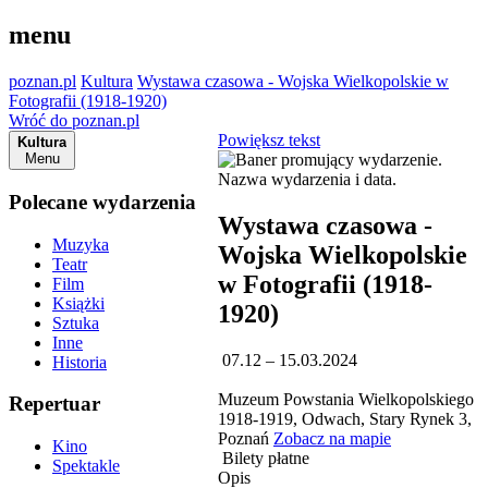
menu
poznan.pl
Kultura
Wystawa czasowa - Wojska Wielkopolskie w
Fotografii (1918-1920)
Wróć do poznan.pl
Powiększ tekst
Kultura
Menu
Polecane wydarzenia
Wystawa czasowa -
Muzyka
Wojska Wielkopolskie
Teatr
w Fotografii (1918-
Film
Książki
1920)
Sztuka
Inne
07.12 – 15.03.2024
Historia
Muzeum Powstania Wielkopolskiego
Repertuar
1918-1919, Odwach, Stary Rynek 3,
Poznań
Zobacz na mapie
Kino
Bilety płatne
Spektakle
Opis