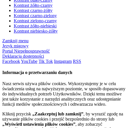
Kontrast biało-czarny
Kontrast żółto-czarny
Kontrast czarno-żółty
Kontrast czarno-zielony
Kontrast zielono-czarny
Kontrast żółto-niebieski
Kontrast niebiesko-żółty
Zamknij menu
Język migowy
Portal Niepełnosprawność
Deklaracja dostępności
Facebook
YouTube
Tik Tok
Instagram
RSS
Informacja o przetwarzaniu danych
Nasz serwis używa plików cookies. Wykorzystujemy je w celu
świadczenia usług na najwyższym poziomie, w sposób dopasowany
do indywidualnych potrzeb Użytkowników. Dzięki temu możliwe
jest także korzystanie z narzędzi analitycznych oraz udostępnianie
funkcji mediów społecznościowych i odtwarzacza wideo.
Kliknij przycisk
„Zaakceptuj lub zamknij”
, by wyrazić zgodę na
używanie plików cookies i przejść bezpośrednio do strony lub
„Wyświetl ustawienia plików cookies”
, aby zobaczyć