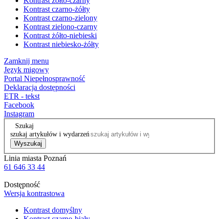
Kontrast żółto-czarny
Kontrast czarno-żółty
Kontrast czarno-zielony
Kontrast zielono-czarny
Kontrast żółto-niebieski
Kontrast niebiesko-żółty
Zamknij menu
Język migowy
Portal Niepełnosprawność
Deklaracja dostępności
ETR - tekst
Facebook
Instagram
Szukaj
szukaj artykułów i wydarzeń
Wyszukaj
Linia miasta Poznań
61 646 33 44
Dostępność
Wersja kontrastowa
Kontrast domyślny
Kontrast czarno-biały