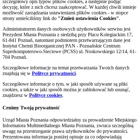
szczegółowy opis typów plików cookies, a następnie podjąć
decyzję, które z nich chcesz zaakceptować. W każdej chwili istnieje
możliwość zarządzania ustawieniami plików cookies - w stopce
strony umieściliśmy link do
"Zmień ustawienia Cookies"
.
Administratorem danych osobowych użytkowników serwisu jest
Prezydent Miasta Poznania z siedzibą przy Placu Kolegiackim 17,
61-841 Poznań, natomiast podmiotem przetwarzającym dane jest
Instytut Chemii Bioorganicznej PAN - Poznańskie Centrum
Superkomputerowo-Sieciowe (PCSS) ul. Noskowskiego 12/14, 61-
704 Poznań.
Szczegółowe informacje na temat przetwarzania Twoich danych
znajdują się w
Polityce prywatności
.
Szczegółowe informacje o tym, w jaki sposób używane są pliki
cookies, a także w jaki sposób można je zablokować lub usunąć,
znajdziesz w
Polityce cookies
.
Cenimy Twoją prywatność
Urząd Miasta Poznania odpowiedzialny za prowadzenie Miejskiego
Informatora Multimedialnego Miasta Poznania, zwraca szczególną
uwagę na przestrzeganie prawa użytkowników do prywatności.
Prezentowana informacja poniżej opisuje za co odpowiadają