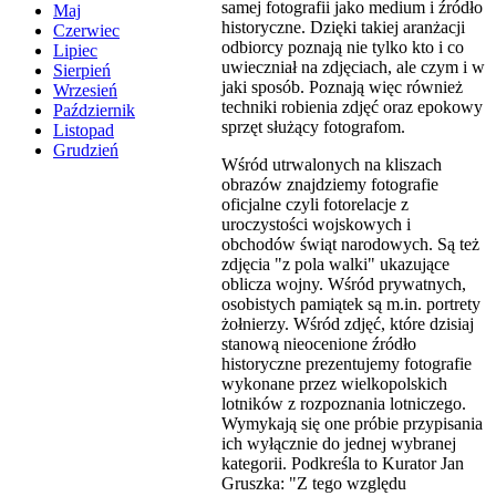
samej fotografii jako medium i źródło
Maj
historyczne. Dzięki takiej aranżacji
Czerwiec
odbiorcy poznają nie tylko kto i co
Lipiec
uwieczniał na zdjęciach, ale czym i w
Sierpień
jaki sposób. Poznają więc również
Wrzesień
techniki robienia zdjęć oraz epokowy
Październik
sprzęt służący fotografom.
Listopad
Grudzień
Wśród utrwalonych na kliszach
obrazów znajdziemy fotografie
oficjalne czyli fotorelacje z
uroczystości wojskowych i
obchodów świąt narodowych. Są też
zdjęcia "z pola walki" ukazujące
oblicza wojny. Wśród prywatnych,
osobistych pamiątek są m.in. portrety
żołnierzy. Wśród zdjęć, które dzisiaj
stanową nieocenione źródło
historyczne prezentujemy fotografie
wykonane przez wielkopolskich
lotników z rozpoznania lotniczego.
Wymykają się one próbie przypisania
ich wyłącznie do jednej wybranej
kategorii. Podkreśla to Kurator Jan
Gruszka: "Z tego względu