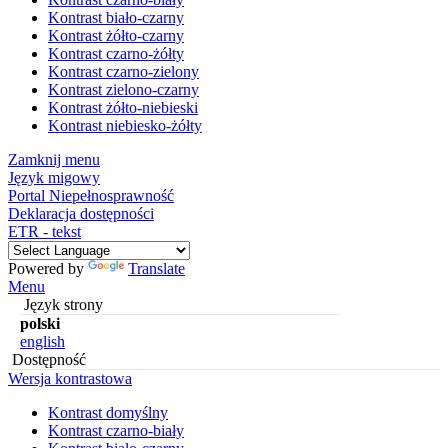
Kontrast biało-czarny
Kontrast żółto-czarny
Kontrast czarno-żółty
Kontrast czarno-zielony
Kontrast zielono-czarny
Kontrast żółto-niebieski
Kontrast niebiesko-żółty
Zamknij menu
Język migowy
Portal Niepełnosprawność
Deklaracja dostępności
ETR - tekst
Powered by
Translate
Menu
Język strony
polski
english
Dostępność
Wersja kontrastowa
Kontrast domyślny
Kontrast czarno-biały