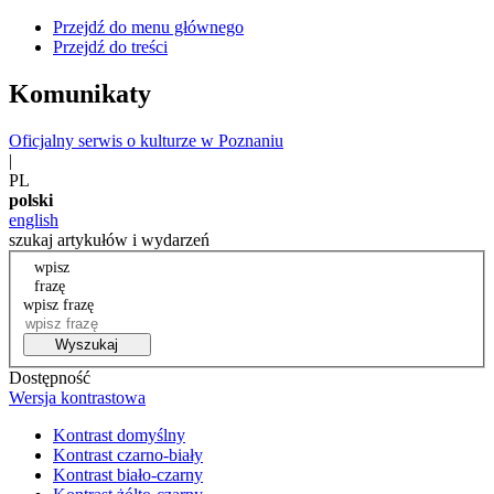
Przejdź do menu głównego
Przejdź do treści
Komunikaty
Oficjalny serwis o kulturze w Poznaniu
|
PL
polski
english
szukaj artykułów i wydarzeń
wpisz
frazę
wpisz frazę
Wyszukaj
Dostępność
Wersja kontrastowa
Kontrast domyślny
Kontrast czarno-biały
Kontrast biało-czarny