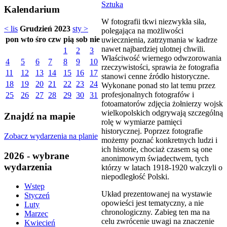
Sztuka
Kalendarium
W fotografii tkwi niezwykła siła,
< lis
Grudzień 2023
sty >
polegająca na możliwości
pon
wto
śro
czw
pią
sob
nie
uwiecznienia, zatrzymania w kadrze
nawet najbardziej ulotnej chwili.
1
2
3
Właściwość wiernego odwzorowania
4
5
6
7
8
9
10
rzeczywistości, sprawia że fotografia
11
12
13
14
15
16
17
stanowi cenne źródło historyczne.
18
19
20
21
22
23
24
Wykonane ponad sto lat temu przez
profesjonalnych fotografów i
25
26
27
28
29
30
31
fotoamatorów zdjęcia żołnierzy wojsk
wielkopolskich odgrywają szczególną
Znajdź na mapie
rolę w wymiarze pamięci
historycznej. Poprzez fotografie
Zobacz wydarzenia na planie
możemy poznać konkretnych ludzi i
ich historie, chociaż czasem są one
2026 - wybrane
anonimowym świadectwem, tych
wydarzenia
którzy w latach 1918-1920 walczyli o
niepodległość Polski.
Wstęp
Układ prezentowanej na wystawie
Styczeń
opowieści jest tematyczny, a nie
Luty
chronologiczny. Zabieg ten ma na
Marzec
celu zwrócenie uwagi na znaczenie
Kwiecień