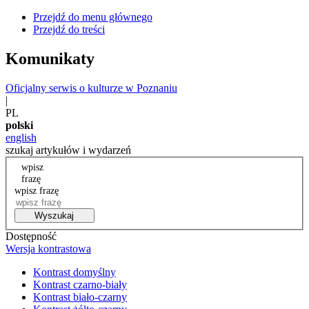
Przejdź do menu głównego
Przejdź do treści
Komunikaty
Oficjalny serwis o kulturze w Poznaniu
|
PL
polski
english
szukaj artykułów i wydarzeń
wpisz
frazę
wpisz frazę
Wyszukaj
Dostępność
Wersja kontrastowa
Kontrast domyślny
Kontrast czarno-biały
Kontrast biało-czarny