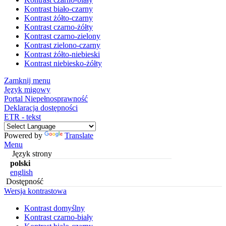
Kontrast biało-czarny
Kontrast żółto-czarny
Kontrast czarno-żółty
Kontrast czarno-zielony
Kontrast zielono-czarny
Kontrast żółto-niebieski
Kontrast niebiesko-żółty
Zamknij menu
Język migowy
Portal Niepełnosprawność
Deklaracja dostępności
ETR - tekst
Powered by
Translate
Menu
Język strony
polski
english
Dostępność
Wersja kontrastowa
Kontrast domyślny
Kontrast czarno-biały