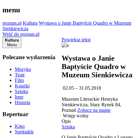
menu
poznan.pl
Kultura
Wystawa o Janie Baptyście Quadro w Muzeum
Sienkiewicza
Wróć do poznan.pl
Powiększ tekst
Kultura
Menu
Polecane wydarzenia
Wystawa o Janie
Baptyście Quadro w
Muzyka
Muzeum Sienkiewicza
Teatr
Film
Książki
02.05 – 31.05.2018
Sztuka
Inne
Muzeum Literackie Henryka
Historia
Sienkiewicza, Stary Rynek 84,
Poznań
Zobacz na mapie
Repertuar
Wstęp wolny
Opis
Kino
Sztuka
Spektakle
O Janie Baptyście Quadro z Lugano