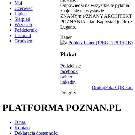
Maj
Odpowiedzi na wszystkie te pytania
Czerwiec
znajdą się na wystawie
Lipiec
ZNANY/nie/ZNANY ARCHITEKT
Sierpień
POZNANIA - Jan Baptysta Quadro z
Wrzesień
Lugano.
Październik
Listopad
Baner
Grudzień
Pobierz baner (JPEG, 128,15 kB)
Plakat
Podziel się
facebook
twitter
linkedin
Drukuj
Pokaż QR kod
Do góry
PLATFORMA POZNAN.PL
O nas
Kontakt
Deklaracja dostępności