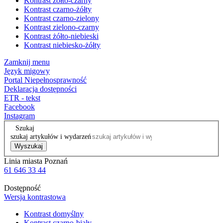
Kontrast żółto-czarny
Kontrast czarno-żółty
Kontrast czarno-zielony
Kontrast zielono-czarny
Kontrast żółto-niebieski
Kontrast niebiesko-żółty
Zamknij menu
Język migowy
Portal Niepełnosprawność
Deklaracja dostępności
ETR - tekst
Facebook
Instagram
Szukaj
szukaj artykułów i wydarzeń
Wyszukaj
Linia miasta Poznań
61 646 33 44
Dostępność
Wersja kontrastowa
Kontrast domyślny
Kontrast czarno-biały