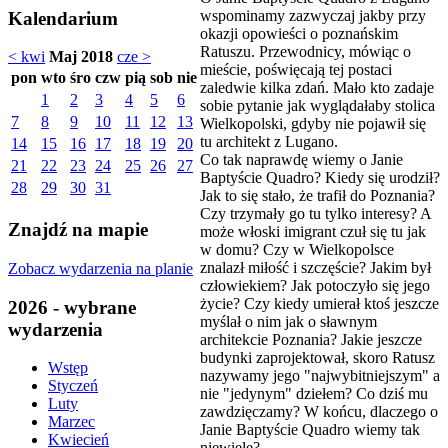
wspominamy zazwyczaj jakby przy
Kalendarium
okazji opowieści o poznańskim
Ratuszu. Przewodnicy, mówiąc o
< kwi
Maj 2018
cze >
mieście, poświęcają tej postaci
pon
wto
śro
czw
pią
sob
nie
zaledwie kilka zdań. Mało kto zadaje
1
2
3
4
5
6
sobie pytanie jak wyglądałaby stolica
7
8
9
10
11
12
13
Wielkopolski, gdyby nie pojawił się
tu architekt z Lugano.
14
15
16
17
18
19
20
Co tak naprawdę wiemy o Janie
21
22
23
24
25
26
27
Baptyście Quadro? Kiedy się urodził?
28
29
30
31
Jak to się stało, że trafił do Poznania?
Czy trzymały go tu tylko interesy? A
Znajdź na mapie
może włoski imigrant czuł się tu jak
w domu? Czy w Wielkopolsce
znalazł miłość i szczęście? Jakim był
Zobacz wydarzenia na planie
człowiekiem? Jak potoczyło się jego
życie? Czy kiedy umierał ktoś jeszcze
2026 - wybrane
myślał o nim jak o sławnym
wydarzenia
architekcie Poznania? Jakie jeszcze
budynki zaprojektował, skoro Ratusz
Wstęp
nazywamy jego "najwybitniejszym" a
Styczeń
nie "jedynym" dziełem? Co dziś mu
Luty
zawdzięczamy? W końcu, dlaczego o
Marzec
Janie Baptyście Quadro wiemy tak
Kwiecień
niewiele?