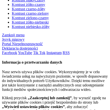
Kontrast biało-czarny
Kontrast żółto-czarny
Kontrast czarno-żółty
Kontrast czarno-zielony
Kontrast zielono-czarny
Kontrast żółto-niebieski
Kontrast niebiesko-żółty
Zamknij menu
Język migowy
Portal Niepełnosprawność
Deklaracja dostępności
Facebook
YouTube
Tik Tok
Instagram
RSS
Informacja o przetwarzaniu danych
Nasz serwis używa plików cookies. Wykorzystujemy je w celu
świadczenia usług na najwyższym poziomie, w sposób dopasowany
do indywidualnych potrzeb Użytkowników. Dzięki temu możliwe
jest także korzystanie z narzędzi analitycznych oraz udostępnianie
funkcji mediów społecznościowych i odtwarzacza wideo.
Kliknij przycisk
„Zaakceptuj lub zamknij”
, by wyrazić zgodę na
używanie plików cookies i przejść bezpośrednio do strony lub
„Wyświetl ustawienia plików cookies”
, aby zobaczyć