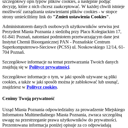
szczegółowy opis typów plików cookies, a następnie podjąć
decyzję, które z nich chcesz zaakceptować. W każdej chwili istnieje
możliwość zarządzania ustawieniami plików cookies - w stopce
strony umieściliśmy link do
"Zmień ustawienia Cookies"
.
Administratorem danych osobowych użytkowników serwisu jest
Prezydent Miasta Poznania z siedzibą przy Placu Kolegiackim 17,
61-841 Poznań, natomiast podmiotem przetwarzającym dane jest
Instytut Chemii Bioorganicznej PAN - Poznańskie Centrum
Superkomputerowo-Sieciowe (PCSS) ul. Noskowskiego 12/14, 61-
704 Poznań.
Szczegółowe informacje na temat przetwarzania Twoich danych
znajdują się w
Polityce prywatności
.
Szczegółowe informacje o tym, w jaki sposób używane są pliki
cookies, a także w jaki sposób można je zablokować lub usunąć,
znajdziesz w
Polityce cookies
.
Cenimy Twoją prywatność
Urząd Miasta Poznania odpowiedzialny za prowadzenie Miejskiego
Informatora Multimedialnego Miasta Poznania, zwraca szczególną
uwagę na przestrzeganie prawa użytkowników do prywatności.
Prezentowana informacja poniżej opisuje za co odpowiadają