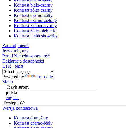
Kontrast biało-czarny
Kontrast żółto-czarny
Kontrast czarno-żółty
Kontrast czarno-zielony
Kontrast zielono-czarny
Kontrast żółto-niebieski
Kontrast niebiesko-żółty
Zamknij menu
Język migowy
Portal Niepełnosprawność
Deklaracja dostępności
ETR - tekst
Powered by
Translate
Menu
Język strony
polski
english
Dostępność
Wersja kontrastowa
Kontrast domyślny
Kontrast czarno-biały