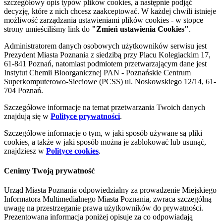
szczegółowy opis typów plików cookies, a następnie podjąć
decyzję, które z nich chcesz zaakceptować. W każdej chwili istnieje
możliwość zarządzania ustawieniami plików cookies - w stopce
strony umieściliśmy link do
"Zmień ustawienia Cookies"
.
Administratorem danych osobowych użytkowników serwisu jest
Prezydent Miasta Poznania z siedzibą przy Placu Kolegiackim 17,
61-841 Poznań, natomiast podmiotem przetwarzającym dane jest
Instytut Chemii Bioorganicznej PAN - Poznańskie Centrum
Superkomputerowo-Sieciowe (PCSS) ul. Noskowskiego 12/14, 61-
704 Poznań.
Szczegółowe informacje na temat przetwarzania Twoich danych
znajdują się w
Polityce prywatności
.
Szczegółowe informacje o tym, w jaki sposób używane są pliki
cookies, a także w jaki sposób można je zablokować lub usunąć,
znajdziesz w
Polityce cookies
.
Cenimy Twoją prywatność
Urząd Miasta Poznania odpowiedzialny za prowadzenie Miejskiego
Informatora Multimedialnego Miasta Poznania, zwraca szczególną
uwagę na przestrzeganie prawa użytkowników do prywatności.
Prezentowana informacja poniżej opisuje za co odpowiadają