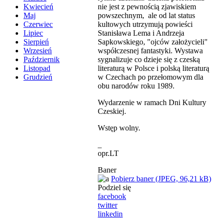
nie jest z pewnością zjawiskiem
Kwiecień
powszechnym, ale od lat status
Maj
kultowych utrzymują powieści
Czerwiec
Stanisława Lema i Andrzeja
Lipiec
Sapkowskiego, "ojców założycieli"
Sierpień
współczesnej fantastyki. Wystawa
Wrzesień
sygnalizuje co dzieje się z czeską
Październik
literaturą w Polsce i polską literaturą
Listopad
w Czechach po przełomowym dla
Grudzień
obu narodów roku 1989.
Wydarzenie w ramach Dni Kultury
Czeskiej.
Wstęp wolny.
_
opr.LT
Baner
Pobierz baner (JPEG, 96,21 kB)
Podziel się
facebook
twitter
linkedin