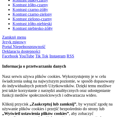
Kontrast biało-czarny
Kontrast żółto-czarny
Kontrast czarno-żółty
Kontrast czarno-zielony
Kontrast zielono-czarny
Kontrast żółto-niebieski
Kontrast niebiesko-żółty
Zamknij menu
Język migowy
Portal Niepełnosprawność
Deklaracja dostępności
Facebook
YouTube
Tik Tok
Instagram
RSS
Informacja o przetwarzaniu danych
Nasz serwis używa plików cookies. Wykorzystujemy je w celu
świadczenia usług na najwyższym poziomie, w sposób dopasowany
do indywidualnych potrzeb Użytkowników. Dzięki temu możliwe
jest także korzystanie z narzędzi analitycznych oraz udostępnianie
funkcji mediów społecznościowych i odtwarzacza wideo.
Kliknij przycisk
„Zaakceptuj lub zamknij”
, by wyrazić zgodę na
używanie plików cookies i przejść bezpośrednio do strony lub
„Wyświetl ustawienia plików cookies”
, aby zobaczyć