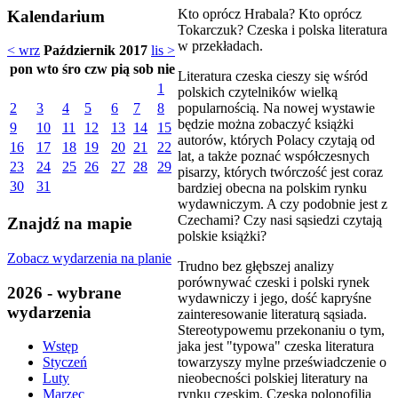
Kto oprócz Hrabala? Kto oprócz
Kalendarium
Tokarczuk? Czeska i polska literatura
w przekładach.
< wrz
Październik 2017
lis >
pon
wto
śro
czw
pią
sob
nie
Literatura czeska cieszy się wśród
1
polskich czytelników wielką
popularnością. Na nowej wystawie
2
3
4
5
6
7
8
będzie można zobaczyć książki
9
10
11
12
13
14
15
autorów, których Polacy czytają od
16
17
18
19
20
21
22
lat, a także poznać współczesnych
23
24
25
26
27
28
29
pisarzy, których twórczość jest coraz
30
31
bardziej obecna na polskim rynku
wydawniczym. A czy podobnie jest z
Czechami? Czy nasi sąsiedzi czytają
Znajdź na mapie
polskie książki?
Zobacz wydarzenia na planie
Trudno bez głębszej analizy
porównywać czeski i polski rynek
2026 - wybrane
wydawniczy i jego, dość kapryśne
wydarzenia
zainteresowanie literaturą sąsiada.
Stereotypowemu przekonaniu o tym,
jaka jest "typowa" czeska literatura
Wstęp
towarzyszy mylne przeświadczenie o
Styczeń
nieobecności polskiej literatury na
Luty
rynku czeskim. Czeska polonofilia
Marzec