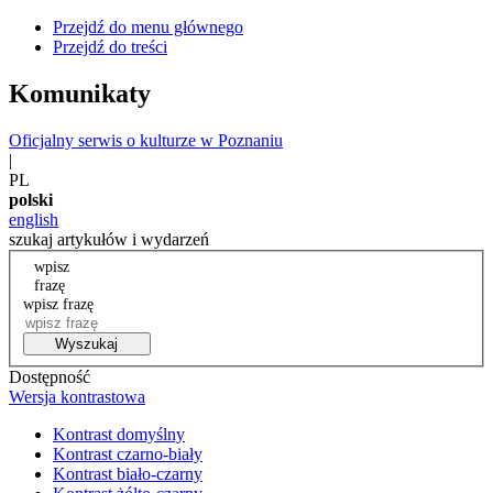
Przejdź do menu głównego
Przejdź do treści
Komunikaty
Oficjalny serwis o kulturze w Poznaniu
|
PL
polski
english
szukaj artykułów i wydarzeń
wpisz
frazę
wpisz frazę
Wyszukaj
Dostępność
Wersja kontrastowa
Kontrast domyślny
Kontrast czarno-biały
Kontrast biało-czarny