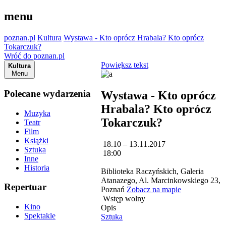
menu
poznan.pl
Kultura
Wystawa - Kto oprócz Hrabala? Kto oprócz
Tokarczuk?
Wróć do poznan.pl
Powiększ tekst
Kultura
Menu
Polecane wydarzenia
Wystawa - Kto oprócz
Hrabala? Kto oprócz
Muzyka
Tokarczuk?
Teatr
Film
Książki
18.10 – 13.11.2017
Sztuka
18:00
Inne
Historia
Biblioteka Raczyńskich, Galeria
Atanazego, Al. Marcinkowskiego 23,
Repertuar
Poznań
Zobacz na mapie
Wstęp wolny
Kino
Opis
Spektakle
Sztuka