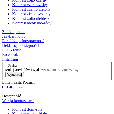
Kontrast żółto-czarny
Kontrast czarno-żółty
Kontrast czarno-zielony
Kontrast zielono-czarny
Kontrast żółto-niebieski
Kontrast niebiesko-żółty
Zamknij menu
Język migowy
Portal Niepełnosprawność
Deklaracja dostępności
ETR - tekst
Facebook
Instagram
Szukaj
szukaj artykułów i wydarzeń
Wyszukaj
Linia miasta Poznań
61 646 33 44
Dostępność
Wersja kontrastowa
Kontrast domyślny
Kontrast czarno-biały