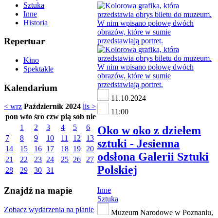
Sztuka
Inne
Historia
Repertuar
Kino
Spektakle
Kalendarium
11.10.2024
< wrz
Październik 2024
lis >
11:00
pon
wto
śro
czw
pią
sob
nie
1
2
3
4
5
6
Oko w oko z dziełem
7
8
9
10
11
12
13
sztuki - Jesienna
14
15
16
17
18
19
20
odsłona Galerii Sztuki
21
22
23
24
25
26
27
Polskiej
28
29
30
31
Znajdź na mapie
Inne
Sztuka
Zobacz wydarzenia na planie
Muzeum Narodowe w Poznaniu,