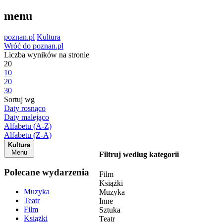
menu
poznan.pl
Kultura
Wróć do poznan.pl
Liczba wyników na stronie
20
10
20
30
Sortuj wg
Daty rosnąco
Daty malejąco
Alfabetu (A-Z)
Alfabetu (Z-A)
Kultura
Menu
Filtruj według kategorii
Polecane wydarzenia
Film
Książki
Muzyka
Muzyka
Teatr
Inne
Film
Sztuka
Książki
Teatr