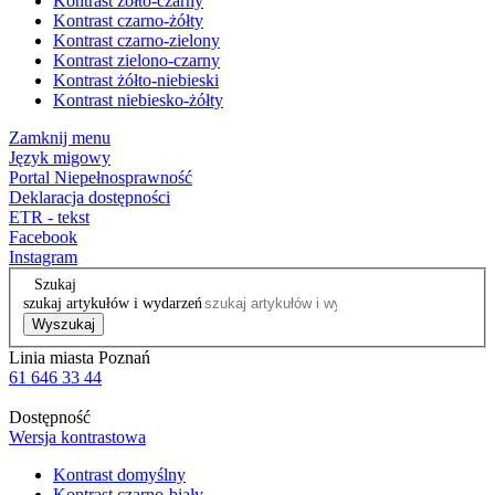
Kontrast żółto-czarny
Kontrast czarno-żółty
Kontrast czarno-zielony
Kontrast zielono-czarny
Kontrast żółto-niebieski
Kontrast niebiesko-żółty
Zamknij menu
Język migowy
Portal Niepełnosprawność
Deklaracja dostępności
ETR - tekst
Facebook
Instagram
Szukaj
szukaj artykułów i wydarzeń
Wyszukaj
Linia miasta Poznań
61 646 33 44
Dostępność
Wersja kontrastowa
Kontrast domyślny
Kontrast czarno-biały