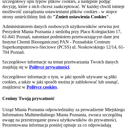
szczegółowy opis typów plików cookies, a następnie podjąć
decyzję, które z nich chcesz zaakceptować. W każdej chwili istnieje
możliwość zarządzania ustawieniami plików cookies - w stopce
strony umieściliśmy link do
"Zmień ustawienia Cookies"
.
Administratorem danych osobowych użytkowników serwisu jest
Prezydent Miasta Poznania z siedzibą przy Placu Kolegiackim 17,
61-841 Poznań, natomiast podmiotem przetwarzającym dane jest
Instytut Chemii Bioorganicznej PAN - Poznańskie Centrum
Superkomputerowo-Sieciowe (PCSS) ul. Noskowskiego 12/14, 61-
704 Poznań.
Szczegółowe informacje na temat przetwarzania Twoich danych
znajdują się w
Polityce prywatności
.
Szczegółowe informacje o tym, w jaki sposób używane są pliki
cookies, a także w jaki sposób można je zablokować lub usunąć,
znajdziesz w
Polityce cookies
.
Cenimy Twoją prywatność
Urząd Miasta Poznania odpowiedzialny za prowadzenie Miejskiego
Informatora Multimedialnego Miasta Poznania, zwraca szczególną
uwagę na przestrzeganie prawa użytkowników do prywatności.
Prezentowana informacja poniżej opisuje za co odpowiadają