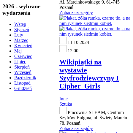
Al. Marcinkowskiego 9, 61-745
2026 - wybrane
Poznań
wydarzenia
Zobacz szczegóły
Wstęp
Styczeń
Luty
Marzec
11.10.2024
Kwiecień
12:00
Maj
Czerwiec
Wikipiątki na
Lipiec
Sierpień
wystawie
Wrzesień
Szyfrodziewczyny I
Październik
Listopad
Cipher_Girls
Grudzień
Inne
Sztuka
Pracownia STEAM, Centrum
Szyfrów Enigma, ul. Święty Marcin
78, Poznań
Zobacz szczegóły