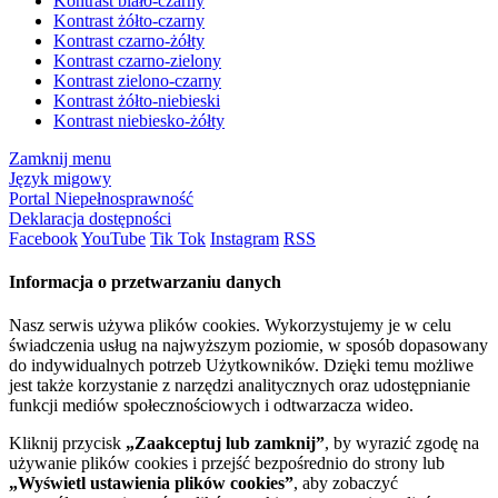
Kontrast biało-czarny
Kontrast żółto-czarny
Kontrast czarno-żółty
Kontrast czarno-zielony
Kontrast zielono-czarny
Kontrast żółto-niebieski
Kontrast niebiesko-żółty
Zamknij menu
Język migowy
Portal Niepełnosprawność
Deklaracja dostępności
Facebook
YouTube
Tik Tok
Instagram
RSS
Informacja o przetwarzaniu danych
Nasz serwis używa plików cookies. Wykorzystujemy je w celu
świadczenia usług na najwyższym poziomie, w sposób dopasowany
do indywidualnych potrzeb Użytkowników. Dzięki temu możliwe
jest także korzystanie z narzędzi analitycznych oraz udostępnianie
funkcji mediów społecznościowych i odtwarzacza wideo.
Kliknij przycisk
„Zaakceptuj lub zamknij”
, by wyrazić zgodę na
używanie plików cookies i przejść bezpośrednio do strony lub
„Wyświetl ustawienia plików cookies”
, aby zobaczyć