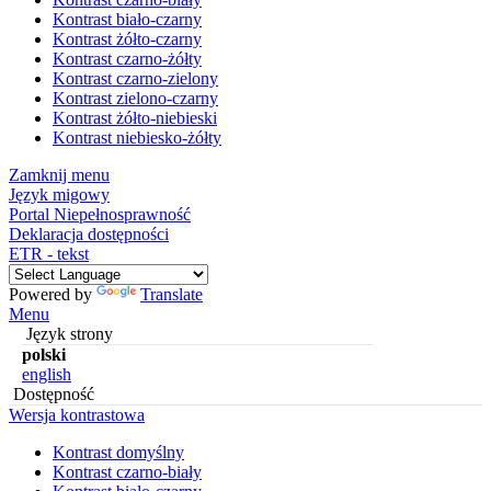
Kontrast biało-czarny
Kontrast żółto-czarny
Kontrast czarno-żółty
Kontrast czarno-zielony
Kontrast zielono-czarny
Kontrast żółto-niebieski
Kontrast niebiesko-żółty
Zamknij menu
Język migowy
Portal Niepełnosprawność
Deklaracja dostępności
ETR - tekst
Powered by
Translate
Menu
Język strony
polski
english
Dostępność
Wersja kontrastowa
Kontrast domyślny
Kontrast czarno-biały