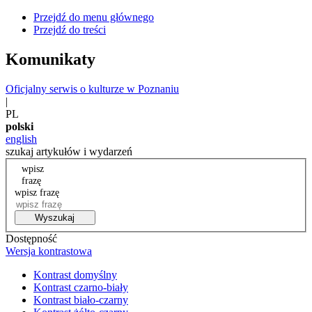
Przejdź do menu głównego
Przejdź do treści
Komunikaty
Oficjalny serwis o kulturze w Poznaniu
|
PL
polski
english
szukaj artykułów i wydarzeń
wpisz
frazę
wpisz frazę
Wyszukaj
Dostępność
Wersja kontrastowa
Kontrast domyślny
Kontrast czarno-biały
Kontrast biało-czarny