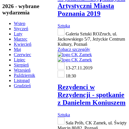
Artystyczni Miasta
2026 - wybrane
wydarzenia
Poznania 2019
Wstęp
Sztuka
Styczeń
Galeria Sztuki ROZruch, ul.
Luty
Jackowskiego 5/7, Jeżyckie Centrum
Marzec
Kultury, Poznań
Kwiecień
Zobacz szczegóły
Maj
Czerwiec
Lipiec
Sierpień
13-27.11.2019
Wrzesień
Październik
18:30
Listopad
Rezydenci w
Grudzień
Rezydencji - spotkanie
z Danielem Koniuszem
Sztuka
Sala Prób, CK Zamek, ul. Święty
Marcin 80/82, Poznań