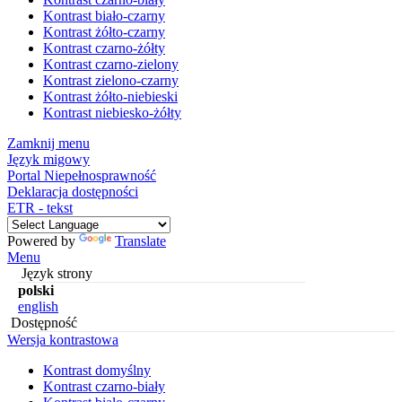
Kontrast biało-czarny
Kontrast żółto-czarny
Kontrast czarno-żółty
Kontrast czarno-zielony
Kontrast zielono-czarny
Kontrast żółto-niebieski
Kontrast niebiesko-żółty
Zamknij menu
Język migowy
Portal Niepełnosprawność
Deklaracja dostępności
ETR - tekst
Powered by
Translate
Menu
Język strony
polski
english
Dostępność
Wersja kontrastowa
Kontrast domyślny
Kontrast czarno-biały