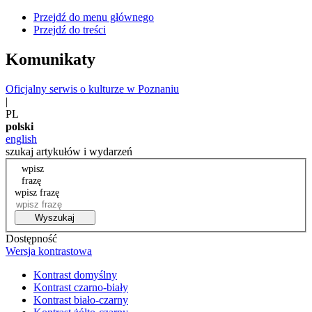
Przejdź do menu głównego
Przejdź do treści
Komunikaty
Oficjalny serwis o kulturze w Poznaniu
|
PL
polski
english
szukaj artykułów i wydarzeń
wpisz
frazę
wpisz frazę
Wyszukaj
Dostępność
Wersja kontrastowa
Kontrast domyślny
Kontrast czarno-biały
Kontrast biało-czarny