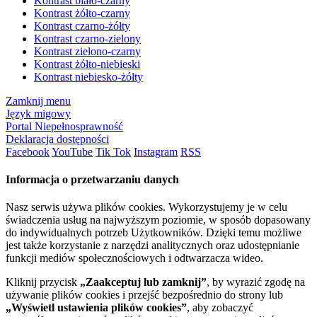
Kontrast biało-czarny
Kontrast żółto-czarny
Kontrast czarno-żółty
Kontrast czarno-zielony
Kontrast zielono-czarny
Kontrast żółto-niebieski
Kontrast niebiesko-żółty
Zamknij menu
Język migowy
Portal Niepełnosprawność
Deklaracja dostępności
Facebook
YouTube
Tik Tok
Instagram
RSS
Informacja o przetwarzaniu danych
Nasz serwis używa plików cookies. Wykorzystujemy je w celu
świadczenia usług na najwyższym poziomie, w sposób dopasowany
do indywidualnych potrzeb Użytkowników. Dzięki temu możliwe
jest także korzystanie z narzędzi analitycznych oraz udostępnianie
funkcji mediów społecznościowych i odtwarzacza wideo.
Kliknij przycisk
„Zaakceptuj lub zamknij”
, by wyrazić zgodę na
używanie plików cookies i przejść bezpośrednio do strony lub
„Wyświetl ustawienia plików cookies”
, aby zobaczyć