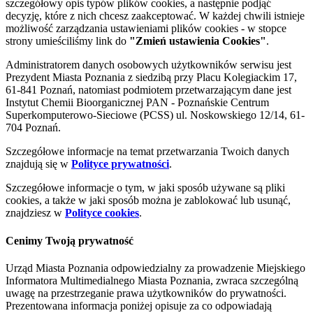
szczegółowy opis typów plików cookies, a następnie podjąć
decyzję, które z nich chcesz zaakceptować. W każdej chwili istnieje
możliwość zarządzania ustawieniami plików cookies - w stopce
strony umieściliśmy link do
"Zmień ustawienia Cookies"
.
Administratorem danych osobowych użytkowników serwisu jest
Prezydent Miasta Poznania z siedzibą przy Placu Kolegiackim 17,
61-841 Poznań, natomiast podmiotem przetwarzającym dane jest
Instytut Chemii Bioorganicznej PAN - Poznańskie Centrum
Superkomputerowo-Sieciowe (PCSS) ul. Noskowskiego 12/14, 61-
704 Poznań.
Szczegółowe informacje na temat przetwarzania Twoich danych
znajdują się w
Polityce prywatności
.
Szczegółowe informacje o tym, w jaki sposób używane są pliki
cookies, a także w jaki sposób można je zablokować lub usunąć,
znajdziesz w
Polityce cookies
.
Cenimy Twoją prywatność
Urząd Miasta Poznania odpowiedzialny za prowadzenie Miejskiego
Informatora Multimedialnego Miasta Poznania, zwraca szczególną
uwagę na przestrzeganie prawa użytkowników do prywatności.
Prezentowana informacja poniżej opisuje za co odpowiadają