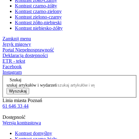
Kontrast żółto-czarny
Kontrast czarno-żółty
Kontrast czarno-zielony
Kontrast zielono-czarny
Kontrast żółto-niebieski
Kontrast niebiesko-żółty
Zamknij menu
Język migowy
Portal Niepełnosprawność
Deklaracja dostępności
ETR - tekst
Facebook
Instagram
Szukaj
szukaj artykułów i wydarzeń
Wyszukaj
Linia miasta Poznań
61 646 33 44
Dostępność
Wersja kontrastowa
Kontrast domyślny
Kontrast czarno-biały