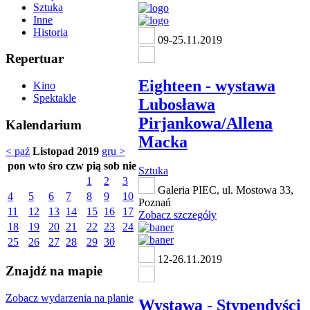
Sztuka
Inne
Historia
09-25.11.2019
Repertuar
Eighteen - wystawa
Kino
Spektakle
Lubosława
Pirjankowa/Allena
Kalendarium
Macka
< paź
Listopad 2019
gru >
pon
wto
śro
czw
pią
sob
nie
Sztuka
1
2
3
Galeria PIEC, ul. Mostowa 33,
4
5
6
7
8
9
10
Poznań
11
12
13
14
15
16
17
Zobacz szczegóły
18
19
20
21
22
23
24
25
26
27
28
29
30
12-26.11.2019
Znajdź na mapie
Zobacz wydarzenia na planie
Wystawa - Stypendyści