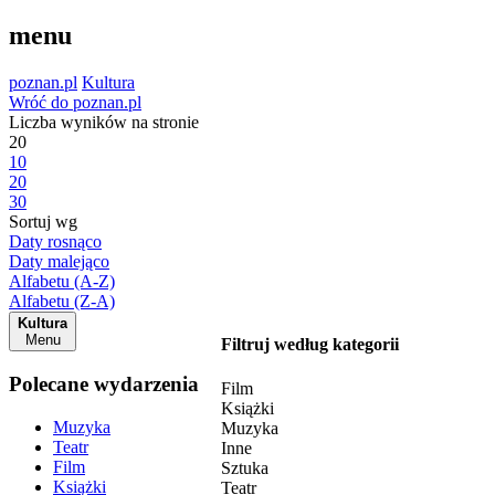
menu
poznan.pl
Kultura
Wróć do poznan.pl
Liczba wyników na stronie
20
10
20
30
Sortuj wg
Daty rosnąco
Daty malejąco
Alfabetu (A-Z)
Alfabetu (Z-A)
Kultura
Menu
Filtruj według kategorii
Polecane wydarzenia
Film
Książki
Muzyka
Muzyka
Teatr
Inne
Film
Sztuka
Książki
Teatr