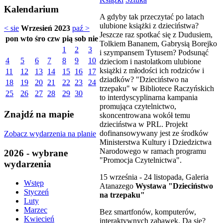
Kalendarium
A gdyby tak przeczytać po latach
ulubione książki z dzieciństwa?
< sie
Wrzesień 2023
paź >
Jeszcze raz spotkać się z Dudusiem,
pon
wto
śro
czw
pią
sob
nie
Tolkiem Bananem, Gabrysią Borejko
1
2
3
i szympansem Tytusem? Podsunąć
4
5
6
7
8
9
10
dzieciom i nastolatkom ulubione
książki z młodości ich rodziców i
11
12
13
14
15
16
17
dziadków? "Dzieciństwo na
18
19
20
21
22
23
24
trzepaku" w Bibliotece Raczyńskich
25
26
27
28
29
30
to interdyscyplinarna kampania
promująca czytelnictwo,
Znajdź na mapie
skoncentrowana wokół temu
dzieciństwa w PRL. Projekt
dofinansowywany jest ze środków
Zobacz wydarzenia na planie
Ministerstwa Kultury i Dziedzictwa
Narodowego w ramach programu
2026 - wybrane
"Promocja Czytelnictwa".
wydarzenia
15 września - 24 listopada, Galeria
Wstęp
Atanazego
Wystawa "Dzieciństwo
Styczeń
na trzepaku"
Luty
Marzec
Bez smartfonów, komputerów,
Kwiecień
interaktywnych zabawek. Da się?