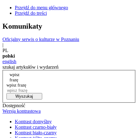
Przejdź do menu głównego
Przejdź do treści
Komunikaty
Oficjalny serwis o kulturze w Poznaniu
|
PL
polski
english
szukaj artykułów i wydarzeń
wpisz
frazę
wpisz frazę
Wyszukaj
Dostępność
Wersja kontrastowa
Kontrast domyślny
Kontrast czarno-biały
Kontrast biało-czarny