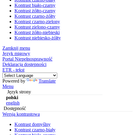
Kontrast biało-czarny
Kontrast żółto-czarny
Kontrast czarno-żółty
Kontrast czarno-zielony
Kontrast zielono-czarny
Kontrast żółto-niebieski
Kontrast niebiesko-żółty
Zamknij menu
Język migowy
Portal Niepełnosprawność
Deklaracja dostępności
ETR - tekst
Powered by
Translate
Menu
Język strony
polski
english
Dostępność
Wersja kontrastowa
Kontrast domyślny
Kontrast czarno-biały