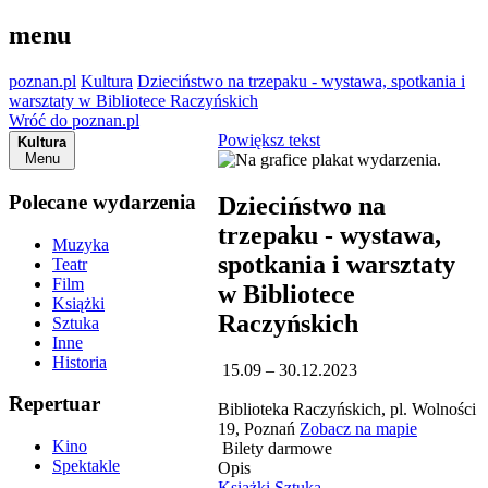
menu
poznan.pl
Kultura
Dzieciństwo na trzepaku - wystawa, spotkania i
warsztaty w Bibliotece Raczyńskich
Wróć do poznan.pl
Powiększ tekst
Kultura
Menu
Polecane wydarzenia
Dzieciństwo na
trzepaku - wystawa,
Muzyka
spotkania i warsztaty
Teatr
Film
w Bibliotece
Książki
Raczyńskich
Sztuka
Inne
Historia
15.09 – 30.12.2023
Repertuar
Biblioteka Raczyńskich, pl. Wolności
19, Poznań
Zobacz na mapie
Kino
Bilety darmowe
Spektakle
Opis
Książki
Sztuka