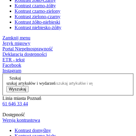
Kontrast żółto-czarny
Kontrast czarno-żółty
Kontrast czarno-zielony
Kontrast zielono-czarny
Kontrast żółto-niebieski
Kontrast niebiesko-żółty
Zamknij menu
Język migowy
Portal Niepełnosprawność
Deklaracja dostępności
ETR - tekst
Facebook
Instagram
Szukaj
szukaj artykułów i wydarzeń
Wyszukaj
Linia miasta Poznań
61 646 33 44
Dostępność
Wersja kontrastowa
Kontrast domyślny
Kontrast czarno-biały