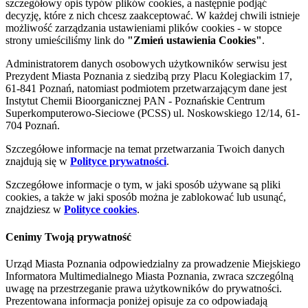
szczegółowy opis typów plików cookies, a następnie podjąć
decyzję, które z nich chcesz zaakceptować. W każdej chwili istnieje
możliwość zarządzania ustawieniami plików cookies - w stopce
strony umieściliśmy link do
"Zmień ustawienia Cookies"
.
Administratorem danych osobowych użytkowników serwisu jest
Prezydent Miasta Poznania z siedzibą przy Placu Kolegiackim 17,
61-841 Poznań, natomiast podmiotem przetwarzającym dane jest
Instytut Chemii Bioorganicznej PAN - Poznańskie Centrum
Superkomputerowo-Sieciowe (PCSS) ul. Noskowskiego 12/14, 61-
704 Poznań.
Szczegółowe informacje na temat przetwarzania Twoich danych
znajdują się w
Polityce prywatności
.
Szczegółowe informacje o tym, w jaki sposób używane są pliki
cookies, a także w jaki sposób można je zablokować lub usunąć,
znajdziesz w
Polityce cookies
.
Cenimy Twoją prywatność
Urząd Miasta Poznania odpowiedzialny za prowadzenie Miejskiego
Informatora Multimedialnego Miasta Poznania, zwraca szczególną
uwagę na przestrzeganie prawa użytkowników do prywatności.
Prezentowana informacja poniżej opisuje za co odpowiadają