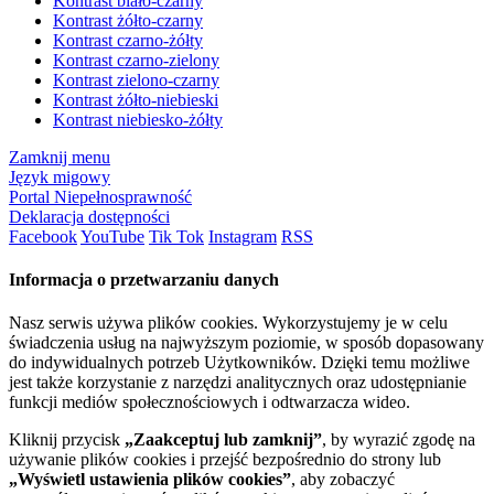
Kontrast biało-czarny
Kontrast żółto-czarny
Kontrast czarno-żółty
Kontrast czarno-zielony
Kontrast zielono-czarny
Kontrast żółto-niebieski
Kontrast niebiesko-żółty
Zamknij menu
Język migowy
Portal Niepełnosprawność
Deklaracja dostępności
Facebook
YouTube
Tik Tok
Instagram
RSS
Informacja o przetwarzaniu danych
Nasz serwis używa plików cookies. Wykorzystujemy je w celu
świadczenia usług na najwyższym poziomie, w sposób dopasowany
do indywidualnych potrzeb Użytkowników. Dzięki temu możliwe
jest także korzystanie z narzędzi analitycznych oraz udostępnianie
funkcji mediów społecznościowych i odtwarzacza wideo.
Kliknij przycisk
„Zaakceptuj lub zamknij”
, by wyrazić zgodę na
używanie plików cookies i przejść bezpośrednio do strony lub
„Wyświetl ustawienia plików cookies”
, aby zobaczyć