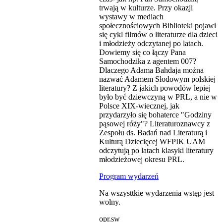
trwają w kulturze. Przy okazji
wystawy w mediach
społecznościowych Biblioteki pojawi
się cykl filmów o literaturze dla dzieci
i młodzieży odczytanej po latach.
Dowiemy się co łączy Pana
Samochodzika z agentem 007?
Dlaczego Adama Bahdaja można
nazwać Adamem Słodowym polskiej
literatury? Z jakich powodów lepiej
było być dziewczyną w PRL, a nie w
Polsce XIX-wiecznej, jak
przydarzyło się bohaterce "Godziny
pąsowej róży"? Literaturoznawcy z
Zespołu ds. Badań nad Literaturą i
Kulturą Dziecięcej WFPIK UAM
odczytują po latach klasyki literatury
młodzieżowej okresu PRL.
Program wydarzeń
Na wszysttkie wydarzenia wstęp jest
wolny.
opr.sw