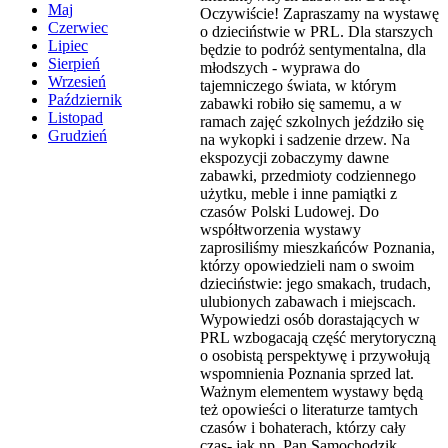
Maj
Oczywiście! Zapraszamy na wystawę
Czerwiec
o dzieciństwie w PRL. Dla starszych
Lipiec
będzie to podróż sentymentalna, dla
Sierpień
młodszych - wyprawa do
Wrzesień
tajemniczego świata, w którym
Październik
zabawki robiło się samemu, a w
Listopad
ramach zajęć szkolnych jeździło się
Grudzień
na wykopki i sadzenie drzew. Na
ekspozycji zobaczymy dawne
zabawki, przedmioty codziennego
użytku, meble i inne pamiątki z
czasów Polski Ludowej. Do
współtworzenia wystawy
zaprosiliśmy mieszkańców Poznania,
którzy opowiedzieli nam o swoim
dzieciństwie: jego smakach, trudach,
ulubionych zabawach i miejscach.
Wypowiedzi osób dorastających w
PRL wzbogacają część merytoryczną
o osobistą perspektywę i przywołują
wspomnienia Poznania sprzed lat.
Ważnym elementem wystawy będą
też opowieści o literaturze tamtych
czasów i bohaterach, którzy cały
czas- jak np. Pan Samochodzik,