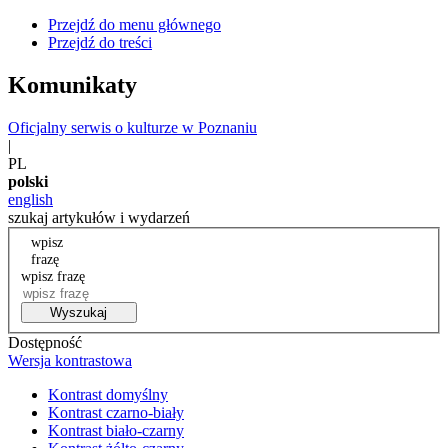
Przejdź do menu głównego
Przejdź do treści
Komunikaty
Oficjalny serwis o kulturze w Poznaniu
|
PL
polski
english
szukaj artykułów i wydarzeń
wpisz
frazę
wpisz frazę
Wyszukaj
Dostępność
Wersja kontrastowa
Kontrast domyślny
Kontrast czarno-biały
Kontrast biało-czarny