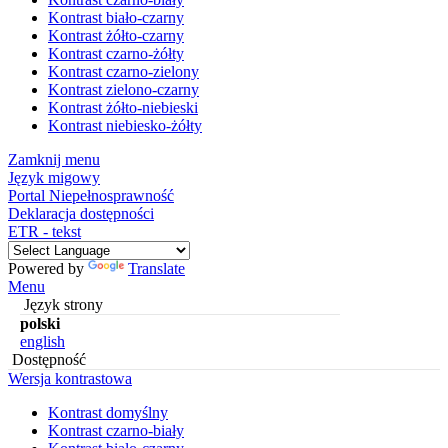
Kontrast biało-czarny
Kontrast żółto-czarny
Kontrast czarno-żółty
Kontrast czarno-zielony
Kontrast zielono-czarny
Kontrast żółto-niebieski
Kontrast niebiesko-żółty
Zamknij menu
Język migowy
Portal Niepełnosprawność
Deklaracja dostępności
ETR - tekst
Powered by
Translate
Menu
Język strony
polski
english
Dostępność
Wersja kontrastowa
Kontrast domyślny
Kontrast czarno-biały