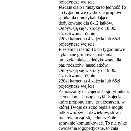
pojedyncze wejscie
♦️Gdzie ciało i muzyka to jedność To
co tygodniowe cykliczne grupowe
spotkania umuzykalniające
dedykowane dla 8-12 latków.
Odbywają się w środy o 18:00.
Czas trwania 55min.
220zł karnet na 4 zajęcia lub 65zł
pojedyncze wejscie
♦️Jestem tu i teraz To co tygodniowe
cykliczne grupowe spotkania
umuzykalniające dedykowane dla
par, rodziców, nastolatków.
Odbywają się w środy o 19:00.
Czas trwania 55min.
220zł karnet na 4 zajęcia lub 65zł
pojedyncze wejście
Zapraszamy na zajęcia Logorytmika z
elementami sensoplastyki! Zajęcia,
które proponujemy, to przestrzeń, w
której Twoje dziecko będzie mogło
odkrywać świat dźwięków, słów i
ruchów, ucząc się jednocześnie
sprawnie komunikować. To nie tylko
ćwiczenia logopedyczne, to cała