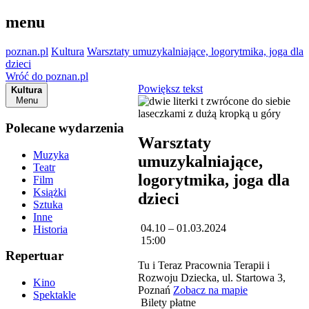
menu
poznan.pl
Kultura
Warsztaty umuzykalniające, logorytmika, joga dla
dzieci
Wróć do poznan.pl
Powiększ tekst
Kultura
Menu
Polecane wydarzenia
Warsztaty
Muzyka
umuzykalniające,
Teatr
logorytmika, joga dla
Film
Książki
dzieci
Sztuka
Inne
04.10 – 01.03.2024
Historia
15:00
Repertuar
Tu i Teraz Pracownia Terapii i
Rozwoju Dziecka, ul. Startowa 3,
Kino
Poznań
Zobacz na mapie
Spektakle
Bilety płatne