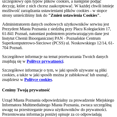
szczegółowy opis typów plików cookies, a następnie podjąć
decyzję, które z nich chcesz zaakceptować. W każdej chwili istnieje
możliwość zarządzania ustawieniami plików cookies - w stopce
strony umieściliśmy link do
"Zmień ustawienia Cookies"
.
Administratorem danych osobowych użytkowników serwisu jest
Prezydent Miasta Poznania z siedzibą przy Placu Kolegiackim 17,
61-841 Poznań, natomiast podmiotem przetwarzającym dane jest
Instytut Chemii Bioorganicznej PAN - Poznańskie Centrum
Superkomputerowo-Sieciowe (PCSS) ul. Noskowskiego 12/14, 61-
704 Poznań.
Szczegółowe informacje na temat przetwarzania Twoich danych
znajdują się w
Polityce prywatności
.
Szczegółowe informacje o tym, w jaki sposób używane są pliki
cookies, a także w jaki sposób można je zablokować lub usunąć,
znajdziesz w
Polityce cookies
.
Cenimy Twoją prywatność
Urząd Miasta Poznania odpowiedzialny za prowadzenie Miejskiego
Informatora Multimedialnego Miasta Poznania, zwraca szczególną
uwagę na przestrzeganie prawa użytkowników do prywatności.
Prezentowana informacja poniżej opisuje za co odpowiadają