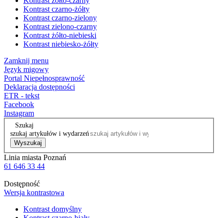
Kontrast żółto-czarny
Kontrast czarno-żółty
Kontrast czarno-zielony
Kontrast zielono-czarny
Kontrast żółto-niebieski
Kontrast niebiesko-żółty
Zamknij menu
Język migowy
Portal Niepełnosprawność
Deklaracja dostępności
ETR - tekst
Facebook
Instagram
Szukaj
szukaj artykułów i wydarzeń
Wyszukaj
Linia miasta Poznań
61 646 33 44
Dostępność
Wersja kontrastowa
Kontrast domyślny
Kontrast czarno-biały