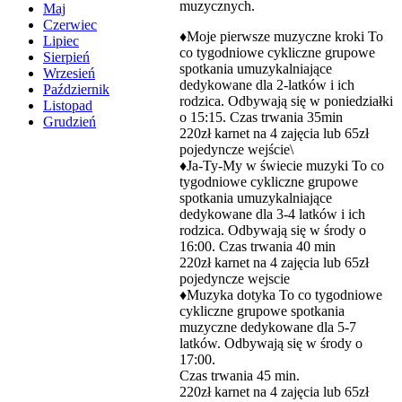
muzycznych.
Maj
Czerwiec
♦️Moje pierwsze muzyczne kroki To
Lipiec
co tygodniowe cykliczne grupowe
Sierpień
spotkania umuzykalniające
Wrzesień
dedykowane dla 2-latków i ich
Październik
rodzica. Odbywają się w poniedziałki
Listopad
o 15:15. Czas trwania 35min
Grudzień
220zł karnet na 4 zajęcia lub 65zł
pojedyncze wejście\
♦️Ja-Ty-My w świecie muzyki To co
tygodniowe cykliczne grupowe
spotkania umuzykalniające
dedykowane dla 3-4 latków i ich
rodzica. Odbywają się w środy o
16:00. Czas trwania 40 min
220zł karnet na 4 zajęcia lub 65zł
pojedyncze wejscie
♦️Muzyka dotyka To co tygodniowe
cykliczne grupowe spotkania
muzyczne dedykowane dla 5-7
latków. Odbywają się w środy o
17:00.
Czas trwania 45 min.
220zł karnet na 4 zajęcia lub 65zł