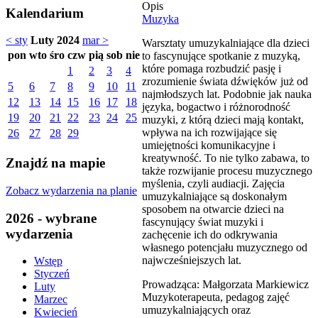
Opis
Kalendarium
Muzyka
< sty
Luty 2024
mar >
Warsztaty umuzykalniające dla dzieci
pon
wto
śro
czw
pią
sob
nie
to fascynujące spotkanie z muzyką,
które pomaga rozbudzić pasję i
1
2
3
4
zrozumienie świata dźwięków już od
5
6
7
8
9
10
11
najmłodszych lat. Podobnie jak nauka
12
13
14
15
16
17
18
języka, bogactwo i różnorodność
19
20
21
22
23
24
25
muzyki, z którą dzieci mają kontakt,
wpływa na ich rozwijające się
26
27
28
29
umiejętności komunikacyjne i
kreatywność. To nie tylko zabawa, to
Znajdź na mapie
także rozwijanie procesu muzycznego
myślenia, czyli audiacji. Zajęcia
Zobacz wydarzenia na planie
umuzykalniające są doskonałym
sposobem na otwarcie dzieci na
2026 - wybrane
fascynujący świat muzyki i
wydarzenia
zachęcenie ich do odkrywania
własnego potencjału muzycznego od
najwcześniejszych lat.
Wstęp
Styczeń
Prowadząca: Małgorzata Markiewicz
Luty
Muzykoterapeuta, pedagog zajęć
Marzec
umuzykalniających oraz
Kwiecień