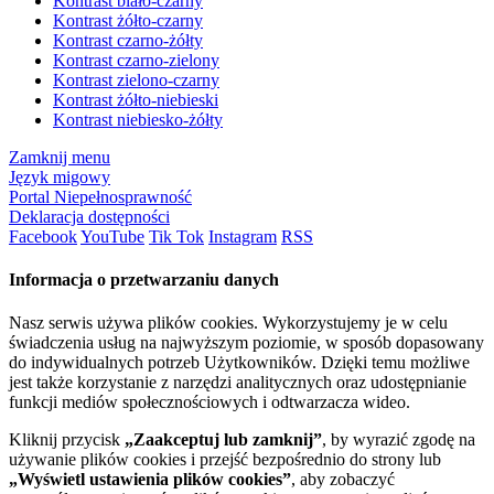
Kontrast biało-czarny
Kontrast żółto-czarny
Kontrast czarno-żółty
Kontrast czarno-zielony
Kontrast zielono-czarny
Kontrast żółto-niebieski
Kontrast niebiesko-żółty
Zamknij menu
Język migowy
Portal Niepełnosprawność
Deklaracja dostępności
Facebook
YouTube
Tik Tok
Instagram
RSS
Informacja o przetwarzaniu danych
Nasz serwis używa plików cookies. Wykorzystujemy je w celu
świadczenia usług na najwyższym poziomie, w sposób dopasowany
do indywidualnych potrzeb Użytkowników. Dzięki temu możliwe
jest także korzystanie z narzędzi analitycznych oraz udostępnianie
funkcji mediów społecznościowych i odtwarzacza wideo.
Kliknij przycisk
„Zaakceptuj lub zamknij”
, by wyrazić zgodę na
używanie plików cookies i przejść bezpośrednio do strony lub
„Wyświetl ustawienia plików cookies”
, aby zobaczyć