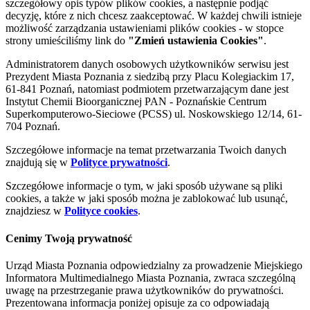
szczegółowy opis typów plików cookies, a następnie podjąć
decyzję, które z nich chcesz zaakceptować. W każdej chwili istnieje
możliwość zarządzania ustawieniami plików cookies - w stopce
strony umieściliśmy link do
"Zmień ustawienia Cookies"
.
Administratorem danych osobowych użytkowników serwisu jest
Prezydent Miasta Poznania z siedzibą przy Placu Kolegiackim 17,
61-841 Poznań, natomiast podmiotem przetwarzającym dane jest
Instytut Chemii Bioorganicznej PAN - Poznańskie Centrum
Superkomputerowo-Sieciowe (PCSS) ul. Noskowskiego 12/14, 61-
704 Poznań.
Szczegółowe informacje na temat przetwarzania Twoich danych
znajdują się w
Polityce prywatności
.
Szczegółowe informacje o tym, w jaki sposób używane są pliki
cookies, a także w jaki sposób można je zablokować lub usunąć,
znajdziesz w
Polityce cookies
.
Cenimy Twoją prywatność
Urząd Miasta Poznania odpowiedzialny za prowadzenie Miejskiego
Informatora Multimedialnego Miasta Poznania, zwraca szczególną
uwagę na przestrzeganie prawa użytkowników do prywatności.
Prezentowana informacja poniżej opisuje za co odpowiadają