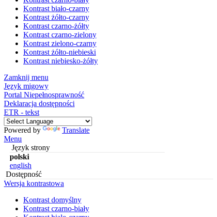
Kontrast biało-czarny
Kontrast żółto-czarny
Kontrast czarno-żółty
Kontrast czarno-zielony
Kontrast zielono-czarny
Kontrast żółto-niebieski
Kontrast niebiesko-żółty
Zamknij menu
Język migowy
Portal Niepełnosprawność
Deklaracja dostępności
ETR - tekst
Powered by
Translate
Menu
Język strony
polski
english
Dostępność
Wersja kontrastowa
Kontrast domyślny
Kontrast czarno-biały