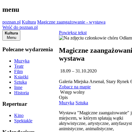
menu
poznan.pl
Kultura
Magiczne zaangażowanie - wystawa
Wróć do poznan.pl
Powiększ tekst
Kultura
Menu
Polecane wydarzenia
Magiczne zaangażowani
wystawa
Muzyka
Teatr
18.09 – 31.10.2020
Film
Książki
Galeria Miejska Arsenał, Stary Rynek 
Sztuka
Zobacz na mapie
Inne
Wstęp wolny
Historia
Opis
Muzyka
Sztuka
Repertuar
Wystawa "Magiczne zaangażowanie" j
Kino
miejscem, w którym splatają wątki
Spektakle
aktywistyczne, artystyczne, antyfaszys
animistyczne, animalistyczne,