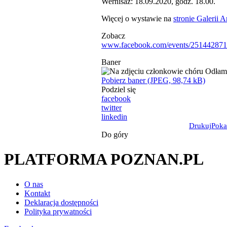
Wernisaż: 18.09.2020, godz. 18.00.
Więcej o wystawie na
stronie Galerii A
Zobacz
www.facebook.com/events/251442871
Baner
Pobierz baner (JPEG, 98,74 kB)
Podziel się
facebook
twitter
linkedin
Drukuj
Poka
Do góry
PLATFORMA POZNAN.PL
O nas
Kontakt
Deklaracja dostępności
Polityka prywatności