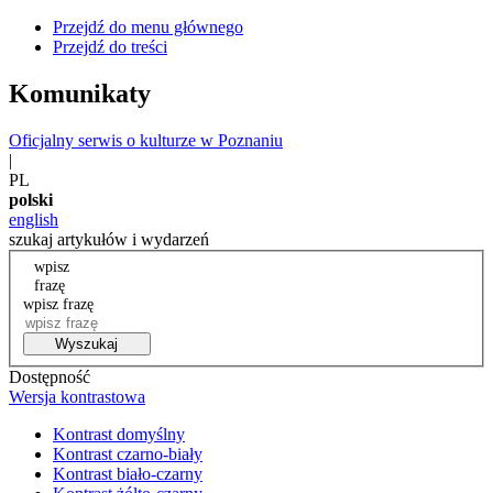
Przejdź do menu głównego
Przejdź do treści
Komunikaty
Oficjalny serwis o kulturze w Poznaniu
|
PL
polski
english
szukaj artykułów i wydarzeń
wpisz
frazę
wpisz frazę
Wyszukaj
Dostępność
Wersja kontrastowa
Kontrast domyślny
Kontrast czarno-biały
Kontrast biało-czarny