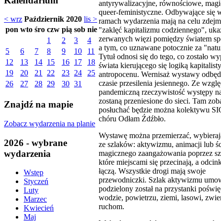
Kalendarium
antyrywalizacyjne, równościowe, magi
queer-feministyczne. Odbywające się w
< wrz
Październik 2020
lis >
ramach wydarzenia mają na celu zdej
pon
wto
śro
czw
pią
sob
nie
"zaklęć kapitalizmu codziennego", uka
zerwanych więzi pomiędzy światem s
1
2
3
4
a tym, co uznawane potocznie za "natu
5
6
7
8
9
10
11
Tytuł odnosi się do tego, co zostało wy
12
13
14
15
16
17
18
świata kierującego się logiką kapitalis
19
20
21
22
23
24
25
antropocenu. Wernisaż wystawy odbędz
czasie przesilenia jesiennego. Ze wzgl
26
27
28
29
30
31
pandemiczną rzeczywistość występy n
zostaną przeniesione do sieci. Tam zob
Znajdź na mapie
posłuchać będzie można kolektywu S
chóru Odłam Źdźbło.
Zobacz wydarzenia na planie
Wystawę można przemierzać, wybieraj
2026 - wybrane
ze szlaków: aktywizmu, animacji lub ś
wydarzenia
magicznego zaangażowania poprzez sz
które miejscami się przecinają, a odcin
łączą. Wszystkie drogi mają swoje
Wstęp
przewodniczki. Szlak aktywizmu umo
Styczeń
podzielony został na przystanki poświ
Luty
wodzie, powietrzu, ziemi, lasowi, zwie
Marzec
ruchom.
Kwiecień
Maj