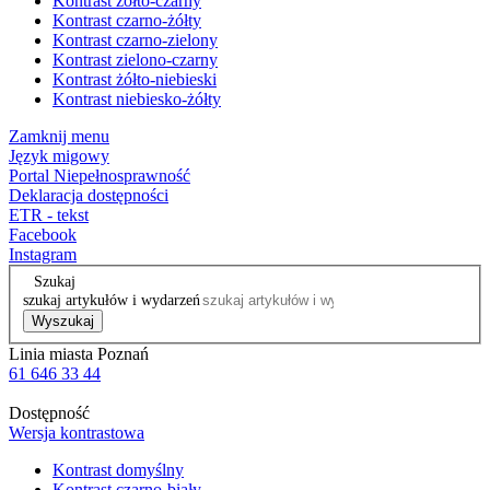
Kontrast żółto-czarny
Kontrast czarno-żółty
Kontrast czarno-zielony
Kontrast zielono-czarny
Kontrast żółto-niebieski
Kontrast niebiesko-żółty
Zamknij menu
Język migowy
Portal Niepełnosprawność
Deklaracja dostępności
ETR - tekst
Facebook
Instagram
Szukaj
szukaj artykułów i wydarzeń
Wyszukaj
Linia miasta Poznań
61 646 33 44
Dostępność
Wersja kontrastowa
Kontrast domyślny
Kontrast czarno-biały