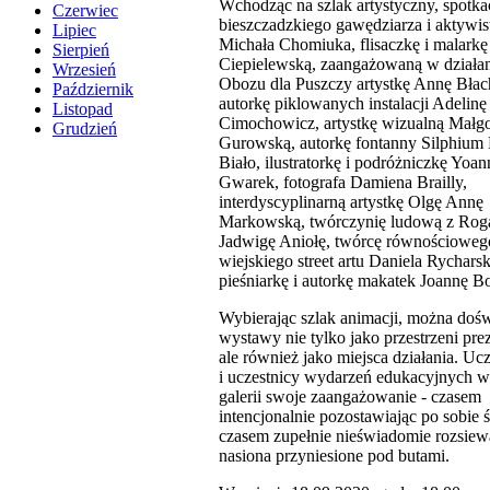
Wchodząc na szlak artystyczny, spotk
Czerwiec
bieszczadzkiego gawędziarza i aktywis
Lipiec
Michała Chomiuka, flisaczkę i malark
Sierpień
Ciepielewską, zaangażowaną w działa
Wrzesień
Obozu dla Puszczy artystkę Annę Błac
Październik
autorkę piklowanych instalacji Adelinę
Listopad
Cimochowicz, artystkę wizualną Małgo
Grudzień
Gurowską, autorkę fontanny Silphium 
Biało, ilustratorkę i podróżniczkę Yoan
Gwarek, fotografa Damiena Brailly,
interdyscyplinarną artystkę Olgę Annę
Markowską, twórczynię ludową z Rog
Jadwigę Aniołę, twórcę równościoweg
wiejskiego street artu Daniela Rychars
pieśniarkę i autorkę makatek Joannę Bo
Wybierając szlak animacji, można doś
wystawy nie tylko jako przestrzeni prez
ale również jako miejsca działania. Ucz
i uczestnicy wydarzeń edukacyjnych 
galerii swoje zaangażowanie - czasem
intencjonalnie pozostawiając po sobie ś
czasem zupełnie nieświadomie rozsiew
nasiona przyniesione pod butami.