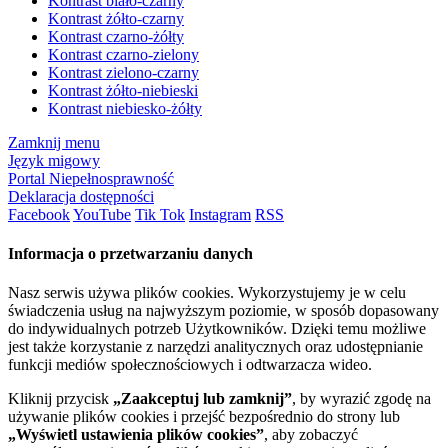
Kontrast biało-czarny
Kontrast żółto-czarny
Kontrast czarno-żółty
Kontrast czarno-zielony
Kontrast zielono-czarny
Kontrast żółto-niebieski
Kontrast niebiesko-żółty
Zamknij menu
Język migowy
Portal Niepełnosprawność
Deklaracja dostępności
Facebook
YouTube
Tik Tok
Instagram
RSS
Informacja o przetwarzaniu danych
Nasz serwis używa plików cookies. Wykorzystujemy je w celu
świadczenia usług na najwyższym poziomie, w sposób dopasowany
do indywidualnych potrzeb Użytkowników. Dzięki temu możliwe
jest także korzystanie z narzędzi analitycznych oraz udostępnianie
funkcji mediów społecznościowych i odtwarzacza wideo.
Kliknij przycisk
„Zaakceptuj lub zamknij”
, by wyrazić zgodę na
używanie plików cookies i przejść bezpośrednio do strony lub
„Wyświetl ustawienia plików cookies”
, aby zobaczyć