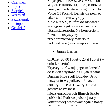
Za projektem BARANOVSKI stoi
Czerwiec
Wojtek Baranowski, którego można
Lipiec
pamiętać z udziału w programie The
Sierpień
Voice Of Poland. Dał się on poznać
Wrzesień
także z koncertów grupy
Październik
XXANAXX, z którą do niedawna
Listopad
występował jako klawiszowiec i
Grudzień
gitarzysta zespołu. Na koncercie w
Poznaniu usłyszymy
przedpremierowy materiał z
nadchodzącego solowego albumu.
James Harries
6.10.19, 20:00 | bilety: 20 zł | 25 zł (w
dniu koncertu)
Krytycy porównują jego twórczość
do takich artystów jak Ryan Adams,
Damien Rice i Jeff Buckley. Jego
muzyka to wypadkowa folku, alt
country i bluesa. Utwory Jamesa
gościły w szesnastu
międzynarodowych filmach (także
polskich)! Podczas polskiej trasy
koncertowej promować będzie nowy