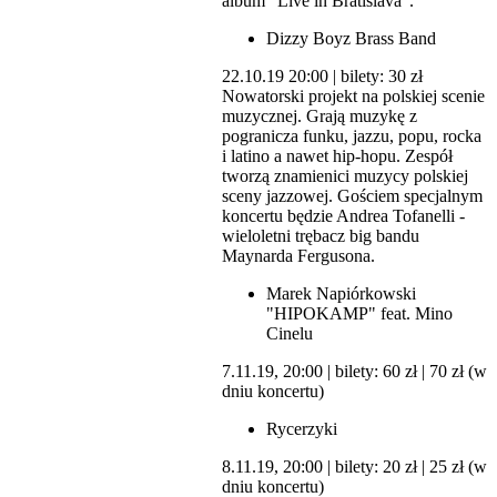
album "Live in Bratislava".
Dizzy Boyz Brass Band
22.10.19 20:00 | bilety: 30 zł
Nowatorski projekt na polskiej scenie
muzycznej. Grają muzykę z
pogranicza funku, jazzu, popu, rocka
i latino a nawet hip-hopu. Zespół
tworzą znamienici muzycy polskiej
sceny jazzowej. Gościem specjalnym
koncertu będzie Andrea Tofanelli -
wieloletni trębacz big bandu
Maynarda Fergusona.
Marek Napiórkowski
"HIPOKAMP" feat. Mino
Cinelu
7.11.19, 20:00 | bilety: 60 zł | 70 zł (w
dniu koncertu)
Rycerzyki
8.11.19, 20:00 | bilety: 20 zł | 25 zł (w
dniu koncertu)