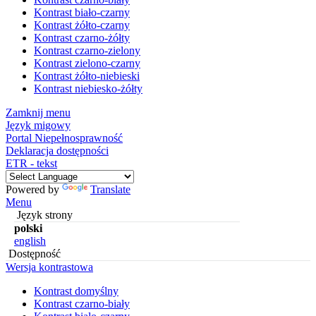
Kontrast biało-czarny
Kontrast żółto-czarny
Kontrast czarno-żółty
Kontrast czarno-zielony
Kontrast zielono-czarny
Kontrast żółto-niebieski
Kontrast niebiesko-żółty
Zamknij menu
Język migowy
Portal Niepełnosprawność
Deklaracja dostępności
ETR - tekst
Powered by
Translate
Menu
Język strony
polski
english
Dostępność
Wersja kontrastowa
Kontrast domyślny
Kontrast czarno-biały