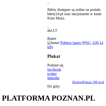
_
Bilety dostępne są online na portalu
bilety24.pl oraz stacjonarnie w kasie
Kina Muza.
_
akt.LT
Baner
Pobierz baner (PNG, 639,14
kB)
Plakat
Podziel się
facebook
twitter
linkedin
Drukuj
Pokaż QR kod
Do góry
PLATFORMA POZNAN.PL