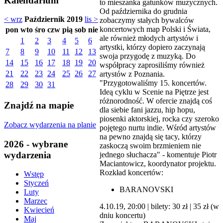
Kalendarium
to mieszanka gatunków muzycznych.
Od października do grudnia
< wrz
Październik 2019
lis >
zobaczymy stałych bywalców
koncertowych map Polski i Świata,
pon
wto
śro
czw
pią
sob
nie
ale również młodych artystów i
1
2
3
4
5
6
artystki, którzy dopiero zaczynają
7
8
9
10
11
12
13
swoja przygodę z muzyką. Do
14
15
16
17
18
19
20
współpracy zaprosiliśmy również
21
22
23
24
25
26
27
artystów z Poznania.
"Przygotowaliśmy 15. koncertów.
28
29
30
31
Ideą cyklu w Scenie na Piętrze jest
różnorodność. W ofercie znajdą coś
Znajdź na mapie
dla siebie fani jazzu, hip hopu,
piosenki aktorskiej, rocka czy szeroko
Zobacz wydarzenia na planie
pojętego nurtu indie. Wśród artystów
na pewno znajdą się tacy, którzy
2026 - wybrane
zaskoczą swoim brzmieniem nie
wydarzenia
jednego słuchacza" - komentuje Piotr
Maciantowicz, koordynator projektu.
Rozkład koncertów:
Wstęp
Styczeń
BARANOVSKI
Luty
Marzec
4.10.19, 20:00 | bilety: 30 zł | 35 zł (w
Kwiecień
dniu koncertu)
Maj