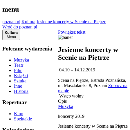
menu
poznan.pl
Kultura
Jesienne koncerty w Scenie na Piętrze
Wróć do poznan.pl
Powiększ tekst
Kultura
Menu
Polecane wydarzenia
Jesienne koncerty w
Scenie na Piętrze
Muzyka
Teatr
04.10 – 14.12.2019
Film
Książki
Scena na Piętrze, Estrada Poznańska,
Sztuka
ul. Masztalarska 8, Poznań
Zobacz na
Inne
mapie
Historia
Wstęp wolny
Opis
Repertuar
Muzyka
Kino
koncerty 2019
Spektakle
Jesienne koncerty w Scenie na Piętrze