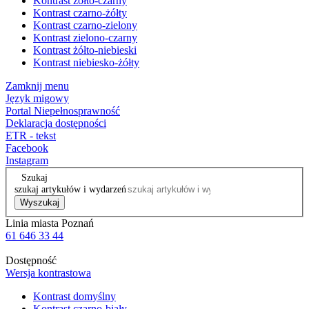
Kontrast żółto-czarny
Kontrast czarno-żółty
Kontrast czarno-zielony
Kontrast zielono-czarny
Kontrast żółto-niebieski
Kontrast niebiesko-żółty
Zamknij menu
Język migowy
Portal Niepełnosprawność
Deklaracja dostępności
ETR - tekst
Facebook
Instagram
Szukaj
szukaj artykułów i wydarzeń
Wyszukaj
Linia miasta Poznań
61 646 33 44
Dostępność
Wersja kontrastowa
Kontrast domyślny
Kontrast czarno-biały