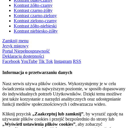
Kontrast biało-czarny
Kontrast żółto-czarny
Kontrast czarno-żółty
Kontrast czarno-zielony
Kontrast zielono-czarny
Kontrast żółto-niebieski
Kontrast niebiesko-żółty
Zamknij menu
Język migowy
Portal Niepełnosprawność
Deklaracja dostępności
Facebook
YouTube
Tik Tok
Instagram
RSS
Informacja o przetwarzaniu danych
Nasz serwis używa plików cookies. Wykorzystujemy je w celu
świadczenia usług na najwyższym poziomie, w sposób dopasowany
do indywidualnych potrzeb Użytkowników. Dzięki temu możliwe
jest także korzystanie z narzędzi analitycznych oraz udostępnianie
funkcji mediów społecznościowych i odtwarzacza wideo.
Kliknij przycisk
„Zaakceptuj lub zamknij”
, by wyrazić zgodę na
używanie plików cookies i przejść bezpośrednio do strony lub
„Wyświetl ustawienia plików cookies”
, aby zobaczyć