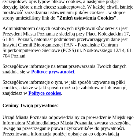
szczegółowy opis typów plików cookies, a następnie podjąć
decyzję, które z nich chcesz zaakceptować. W każdej chwili istnieje
możliwość zarządzania ustawieniami plików cookies - w stopce
strony umieściliśmy link do
"Zmień ustawienia Cookies"
.
Administratorem danych osobowych użytkowników serwisu jest
Prezydent Miasta Poznania z siedzibą przy Placu Kolegiackim 17,
61-841 Poznań, natomiast podmiotem przetwarzającym dane jest
Instytut Chemii Bioorganicznej PAN - Poznańskie Centrum
Superkomputerowo-Sieciowe (PCSS) ul. Noskowskiego 12/14, 61-
704 Poznań.
Szczegółowe informacje na temat przetwarzania Twoich danych
znajdują się w
Polityce prywatności
.
Szczegółowe informacje o tym, w jaki sposób używane są pliki
cookies, a także w jaki sposób można je zablokować lub usunąć,
znajdziesz w
Polityce cookies
.
Cenimy Twoją prywatność
Urząd Miasta Poznania odpowiedzialny za prowadzenie Miejskiego
Informatora Multimedialnego Miasta Poznania, zwraca szczególną
uwagę na przestrzeganie prawa użytkowników do prywatności.
Prezentowana informacja poniżej opisuje za co odpowiadają