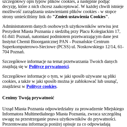
szczegółowy opis typów plików cookies, a następnie podjąć
decyzję, które z nich chcesz zaakceptować. W każdej chwili istnieje
możliwość zarządzania ustawieniami plików cookies - w stopce
strony umieściliśmy link do
"Zmień ustawienia Cookies"
.
Administratorem danych osobowych użytkowników serwisu jest
Prezydent Miasta Poznania z siedzibą przy Placu Kolegiackim 17,
61-841 Poznań, natomiast podmiotem przetwarzającym dane jest
Instytut Chemii Bioorganicznej PAN - Poznańskie Centrum
Superkomputerowo-Sieciowe (PCSS) ul. Noskowskiego 12/14, 61-
704 Poznań.
Szczegółowe informacje na temat przetwarzania Twoich danych
znajdują się w
Polityce prywatności
.
Szczegółowe informacje o tym, w jaki sposób używane są pliki
cookies, a także w jaki sposób można je zablokować lub usunąć,
znajdziesz w
Polityce cookies
.
Cenimy Twoją prywatność
Urząd Miasta Poznania odpowiedzialny za prowadzenie Miejskiego
Informatora Multimedialnego Miasta Poznania, zwraca szczególną
uwagę na przestrzeganie prawa użytkowników do prywatności.
Prezentowana informacja poniżej opisuje za co odpowiadają