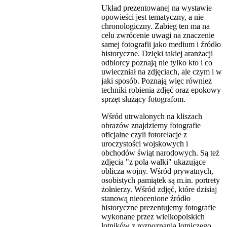
Układ prezentowanej na wystawie
opowieści jest tematyczny, a nie
chronologiczny. Zabieg ten ma na
celu zwrócenie uwagi na znaczenie
samej fotografii jako medium i źródło
historyczne. Dzięki takiej aranżacji
odbiorcy poznają nie tylko kto i co
uwieczniał na zdjęciach, ale czym i w
jaki sposób. Poznają więc również
techniki robienia zdjęć oraz epokowy
sprzęt służący fotografom.
Wśród utrwalonych na kliszach
obrazów znajdziemy fotografie
oficjalne czyli fotorelacje z
uroczystości wojskowych i
obchodów świąt narodowych. Są też
zdjęcia "z pola walki" ukazujące
oblicza wojny. Wśród prywatnych,
osobistych pamiątek są m.in. portrety
żołnierzy. Wśród zdjęć, które dzisiaj
stanową nieocenione źródło
historyczne prezentujemy fotografie
wykonane przez wielkopolskich
lotników z rozpoznania lotniczego.