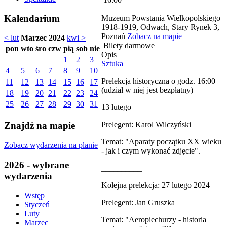
Kalendarium
Muzeum Powstania Wielkopolskiego
1918-1919, Odwach, Stary Rynek 3,
Poznań
Zobacz na mapie
< lut
Marzec 2024
kwi >
Bilety darmowe
pon
wto
śro
czw
pią
sob
nie
Opis
1
2
3
Sztuka
4
5
6
7
8
9
10
Prelekcja historyczna o godz. 16:00
11
12
13
14
15
16
17
(udział w niej jest bezpłatny)
18
19
20
21
22
23
24
25
26
27
28
29
30
31
13 lutego
Prelegent: Karol Wilczyński
Znajdź na mapie
Temat: "Aparaty początku XX wieku
Zobacz wydarzenia na planie
- jak i czym wykonać zdjęcie".
2026 - wybrane
__________
wydarzenia
Kolejna prelekcja: 27 lutego 2024
Wstęp
Prelegent: Jan Gruszka
Styczeń
Luty
Temat: "Aeropiechurzy - historia
Marzec