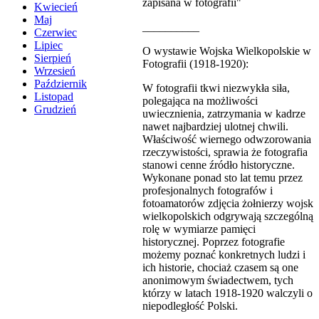
zapisana w fotografii"
Kwiecień
Maj
__________
Czerwiec
Lipiec
O wystawie Wojska Wielkopolskie w
Sierpień
Fotografii (1918-1920):
Wrzesień
Październik
W fotografii tkwi niezwykła siła,
Listopad
polegająca na możliwości
Grudzień
uwiecznienia, zatrzymania w kadrze
nawet najbardziej ulotnej chwili.
Właściwość wiernego odwzorowania
rzeczywistości, sprawia że fotografia
stanowi cenne źródło historyczne.
Wykonane ponad sto lat temu przez
profesjonalnych fotografów i
fotoamatorów zdjęcia żołnierzy wojsk
wielkopolskich odgrywają szczególną
rolę w wymiarze pamięci
historycznej. Poprzez fotografie
możemy poznać konkretnych ludzi i
ich historie, chociaż czasem są one
anonimowym świadectwem, tych
którzy w latach 1918-1920 walczyli o
niepodległość Polski.