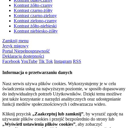
Kontrast biało-czarny
Kontrast żółto-czarny
Kontrast czarno-żółty
Kontrast czarno-zielony
Kontrast zielono-czarny
Kontrast żółto-niebieski
Kontrast niebiesko-żółty
Zamknij menu
Język migowy
Portal Niepełnosprawność
Deklaracja dostępności
Facebook
YouTube
Tik Tok
Instagram
RSS
Informacja o przetwarzaniu danych
Nasz serwis używa plików cookies. Wykorzystujemy je w celu
świadczenia usług na najwyższym poziomie, w sposób dopasowany
do indywidualnych potrzeb Użytkowników. Dzięki temu możliwe
jest także korzystanie z narzędzi analitycznych oraz udostępnianie
funkcji mediów społecznościowych i odtwarzacza wideo.
Kliknij przycisk
„Zaakceptuj lub zamknij”
, by wyrazić zgodę na
używanie plików cookies i przejść bezpośrednio do strony lub
„Wyświetl ustawienia plików cookies”
, aby zobaczyć