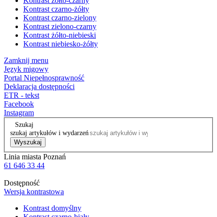
Kontrast żółto-czarny
Kontrast czarno-żółty
Kontrast czarno-zielony
Kontrast zielono-czarny
Kontrast żółto-niebieski
Kontrast niebiesko-żółty
Zamknij menu
Język migowy
Portal Niepełnosprawność
Deklaracja dostępności
ETR - tekst
Facebook
Instagram
Szukaj
szukaj artykułów i wydarzeń
Wyszukaj
Linia miasta Poznań
61 646 33 44
Dostępność
Wersja kontrastowa
Kontrast domyślny
Kontrast czarno-biały