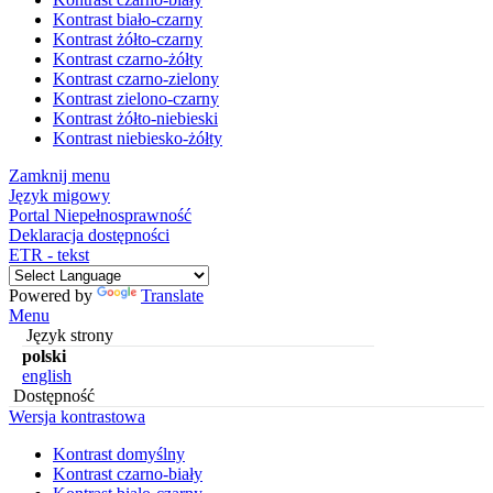
Kontrast biało-czarny
Kontrast żółto-czarny
Kontrast czarno-żółty
Kontrast czarno-zielony
Kontrast zielono-czarny
Kontrast żółto-niebieski
Kontrast niebiesko-żółty
Zamknij menu
Język migowy
Portal Niepełnosprawność
Deklaracja dostępności
ETR - tekst
Powered by
Translate
Menu
Język strony
polski
english
Dostępność
Wersja kontrastowa
Kontrast domyślny
Kontrast czarno-biały