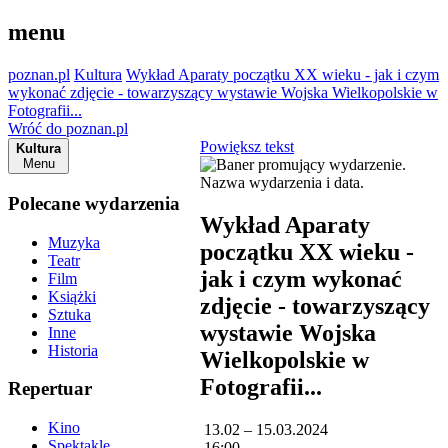
menu
poznan.pl
Kultura
Wykład Aparaty początku XX wieku - jak i czym
wykonać zdjęcie - towarzyszący wystawie Wojska Wielkopolskie w
Fotografii...
Wróć do poznan.pl
Powiększ tekst
Kultura
Menu
Polecane wydarzenia
Wykład Aparaty
Muzyka
początku XX wieku -
Teatr
jak i czym wykonać
Film
Książki
zdjęcie - towarzyszący
Sztuka
wystawie Wojska
Inne
Historia
Wielkopolskie w
Fotografii...
Repertuar
Kino
13.02 – 15.03.2024
Spektakle
16:00