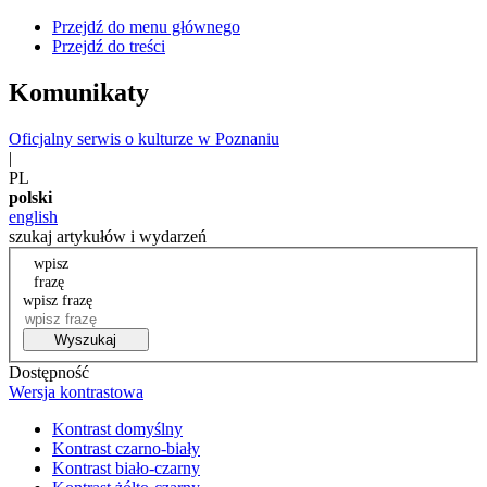
Przejdź do menu głównego
Przejdź do treści
Komunikaty
Oficjalny serwis o kulturze w Poznaniu
|
PL
polski
english
szukaj artykułów i wydarzeń
wpisz
frazę
wpisz frazę
Wyszukaj
Dostępność
Wersja kontrastowa
Kontrast domyślny
Kontrast czarno-biały
Kontrast biało-czarny