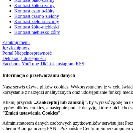
Kontrast biało-czarny
Kontrast żółto-czarny
Kontrast czarno-żółty
Kontrast czarno-zielony
Kontrast zielono-czarny
Kontrast żółto-niebieski
Kontrast niebiesko-żółty
Zamknij menu
Język migowy
Portal Niepełnosprawność
Deklaracja dostępności
Facebook
YouTube
Tik Tok
Instagram
RSS
Informacja o przetwarzaniu danych
Nasz serwis używa plików cookies. Wykorzystujemy je w celu świa
korzystanie z narzędzi analitycznych oraz udostępnianie funkcji me
Kliknij przycisk
„Zaakceptuj lub zamknij”
, by wyrazić zgodę na u
typów plików cookies, a następnie podjąć decyzję, które z nich chce
"Zmień ustawienia Cookies"
.
Administratorem danych osobowych użytkowników serwisu jest Prezyd
Chemii Bioorganicznej PAN - Poznańskie Centrum Superkomputerow