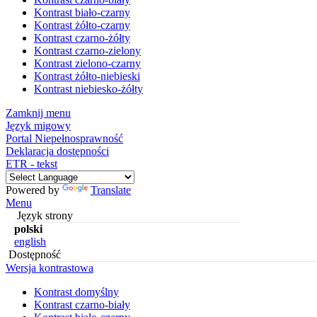
Kontrast biało-czarny
Kontrast żółto-czarny
Kontrast czarno-żółty
Kontrast czarno-zielony
Kontrast zielono-czarny
Kontrast żółto-niebieski
Kontrast niebiesko-żółty
Zamknij menu
Język migowy
Portal Niepełnosprawność
Deklaracja dostępności
ETR - tekst
Powered by
Translate
Menu
Język strony
polski
english
Dostępność
Wersja kontrastowa
Kontrast domyślny
Kontrast czarno-biały