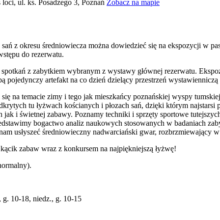
loci, ul. ks. Posadzego 3, Poznań
Zobacz na mapie
 sań z okresu średniowiecza można dowiedzieć się na ekspozycji w p
wstępu do rezerwatu.
 spotkań z zabytkiem wybranym z wystawy głównej rezerwatu. Ekspoz
obą pojedynczy artefakt na co dzień dzielący przestrzeń wystawiennicz
i się na temacie zimy i tego jak mieszkańcy poznańskiej wyspy tumski
rytych tu łyżwach kościanych i płozach sań, dzięki którym najstarsi p
jak i świetnej zabawy. Poznamy techniki i sprzęty sportowe tutejszyc
rzedstawimy bogactwo analiz naukowych stosowanych w badaniach zab
 nam usłyszeć średniowieczny nadwarciański gwar, rozbrzmiewający w 
kącik zabaw wraz z konkursem na najpiękniejszą łyżwę!
normalny).
, g. 10-18, niedz., g. 10-15