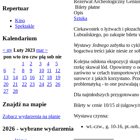
Rezerwat Archeologiczny Genius 
Bilety płatne
Repertuar
Opis
Sztuka
Kino
Spektakle
Ciekawostek o łyżwach i płozach
Lubrańskiego, po zakupie biletu 
Kalendarium
Wystawy Jednego zabytku
to cykl
< sty
Luty 2023
mar >
bogactwa treści jakie niesie ze s
pon
wto
śro
czw
pią
sob
nie
Kolejna odsłona ekspozycji skup
1
2
3
4
5
rzekę skuwał lód. Opowiemy o odk
6
7
8
9
10
11
12
zarówno w celach transportowych 
13
14
15
16
17
18
19
surowce z jakich korzystano. P
problematyką - to one pozwalają
20
21
22
23
24
25
26
27
28
Dla najmłodszych przygotowano 
Znajdź na mapie
Bilety w cenie 10/15 zł (ulgowy/
Wystawa czynna:
Zobacz wydarzenia na planie
wt.-czw., g. 10-16, pt.-sob.
2026 - wybrane wydarzenia
________________