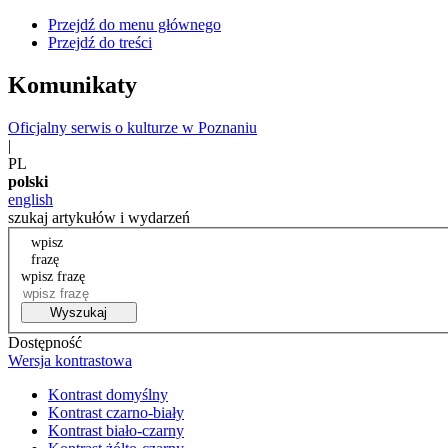
Przejdź do menu głównego
Przejdź do treści
Komunikaty
Oficjalny serwis o kulturze w Poznaniu
|
PL
polski
english
szukaj artykułów i wydarzeń
wpisz
frazę
wpisz frazę
Wyszukaj
Dostępność
Wersja kontrastowa
Kontrast domyślny
Kontrast czarno-biały
Kontrast biało-czarny