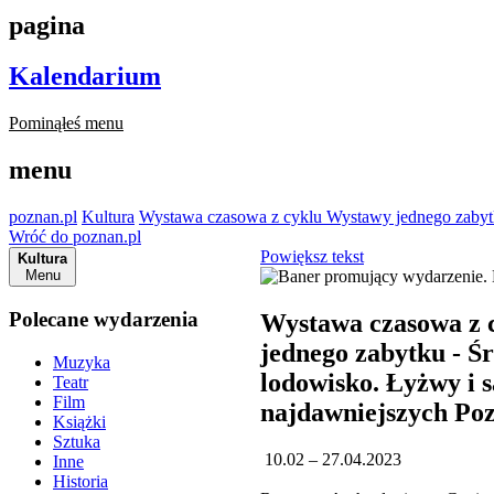
pagina
Kalendarium
Pominąłeś menu
menu
poznan.pl
Kultura
Wystawa czasowa z cyklu Wystawy jednego zabytk
Wróć do poznan.pl
Powiększ tekst
Kultura
Menu
Polecane wydarzenia
Wystawa czasowa z 
jednego zabytku - Ś
Muzyka
lodowisko. Łyżwy i 
Teatr
Film
najdawniejszych Po
Książki
Sztuka
10.02 – 27.04.2023
Inne
Historia