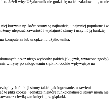
eo. Jeżeli więc Użytkownik nie godzi się na ich załadowanie, to nie
niej korzysta np. które strony są najbardziej i najmniej popularne i w
żemy ulepszać zawartość i wydajność strony i uczynić ją bardziej
 na komputerze lub urządzeniu użytkownika.
dokonanych przez niego wyborów (takich jak język, wyrażone zgody)
wania witryny po zalogowaniu się.Pliki cookie wpływające na
ezbędnych funkcji strony takich jak logowanie, ustawienia
 te pliki cookie, jednakże niektóre funkcjonalności strony mogą nie
suwane z chwilą zamknięcia przeglądarki.