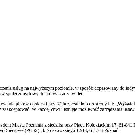
dczenia usług na najwyższym poziomie, w sposób dopasowany do indy
diów społecznościowych i odtwarzacza wideo.
żywanie plików cookies i przejść bezpośrednio do strony lub
„Wyświetl
sz zaakceptować. W każdej chwili istnieje możliwość zarządzania ustaw
ent Miasta Poznania z siedzibą przy Placu Kolegiackim 17, 61-841 P
o-Sieciowe (PCSS) ul. Noskowskiego 12/14, 61-704 Poznań.