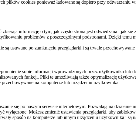
ych plików cookies ponieważ ładowane są dopiero przy odtwarzaniu wid
ierają informację o tym, jak często strona jest odwiedzana i jak się z 
ntyfikowaniu problemów z poszczególnymi podstronami. Dzięki temu mo
 nie są usuwane po zamknięciu przeglądarki i są trwale przechowywane
rzypomnienie sobie informacji wprowadzonych przez użytkownika lub 
nalizowanych funkcji. Pliki te umożliwiają także optymalizację użytko
ale przechowywane na komputerze lub urządzeniu użytkownika.
szanie się po naszym serwisie internetowym. Pozwalają na działanie ni
yć wyłączone. Możesz zmienić ustawienia przeglądarki, aby zablokować
trwały sposób na komputerze lub innym urządzeniu użytkownika i są u