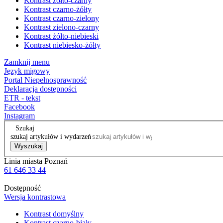
Kontrast żółto-czarny
Kontrast czarno-żółty
Kontrast czarno-zielony
Kontrast zielono-czarny
Kontrast żółto-niebieski
Kontrast niebiesko-żółty
Zamknij menu
Język migowy
Portal Niepełnosprawność
Deklaracja dostępności
ETR - tekst
Facebook
Instagram
Szukaj
szukaj artykułów i wydarzeń
Wyszukaj
Linia miasta Poznań
61 646 33 44
Dostępność
Wersja kontrastowa
Kontrast domyślny
Kontrast czarno-biały