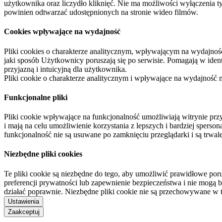
użytkownika oraz liczydło kliknięć. Nie ma możliwości wyłączenia t
powinien odtwarzać udostępnionych na stronie wideo filmów.
Cookies wpływające na wydajność
Pliki cookies o charakterze analitycznym, wpływającym na wydajność zb
jaki sposób Użytkownicy poruszają się po serwisie. Pomagają w ide
przyjazną i intuicyjną dla użytkownika.
Pliki cookie o charakterze analitycznym i wpływające na wydajność
Funkcjonalne pliki
Pliki cookie wpływające na funkcjonalność umożliwiają witrynie p
i mają na celu umożliwienie korzystania z lepszych i bardziej sperso
funkcjonalność nie są usuwane po zamknięciu przeglądarki i są trw
Niezbędne pliki cookies
Te pliki cookie są niezbędne do tego, aby umożliwić prawidłowe poru
preferencji prywatności lub zapewnienie bezpieczeństwa i nie mogą b
działać poprawnie. Niezbędne pliki cookie nie są przechowywane w 
Ustawienia
Zaakceptuj