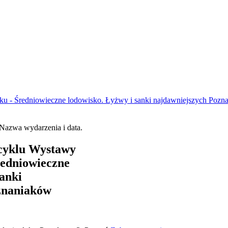
u - Średniowieczne lodowisko. Łyżwy i sanki najdawniejszych Pozn
cyklu Wystawy
redniowieczne
sanki
znaniaków