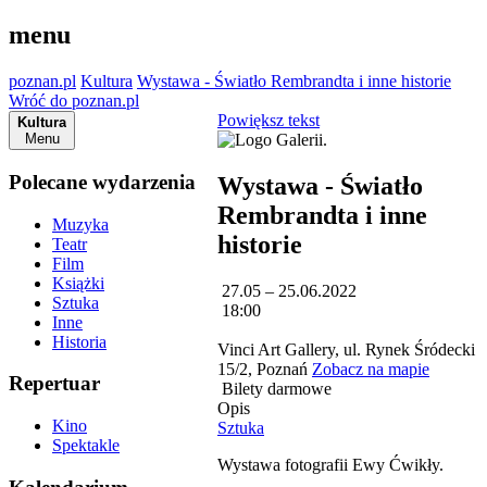
menu
poznan.pl
Kultura
Wystawa - Światło Rembrandta i inne historie
Wróć do poznan.pl
Powiększ tekst
Kultura
Menu
Polecane wydarzenia
Wystawa - Światło
Rembrandta i inne
Muzyka
historie
Teatr
Film
Książki
27.05 – 25.06.2022
Sztuka
18:00
Inne
Historia
Vinci Art Gallery, ul. Rynek Śródecki
15/2, Poznań
Zobacz na mapie
Repertuar
Bilety darmowe
Opis
Kino
Sztuka
Spektakle
Wystawa fotografii Ewy Ćwikły.