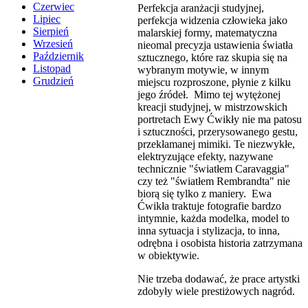
Czerwiec
Perfekcja aranżacji studyjnej,
Lipiec
perfekcja widzenia człowieka jako
Sierpień
malarskiej formy, matematyczna
Wrzesień
nieomal precyzja ustawienia światła
Październik
sztucznego, które raz skupia się na
Listopad
wybranym motywie, w innym
Grudzień
miejscu rozproszone, płynie z kilku
jego źródeł. Mimo tej wytężonej
kreacji studyjnej, w mistrzowskich
portretach Ewy Ćwikły nie ma patosu
i sztuczności, przerysowanego gestu,
przekłamanej mimiki. Te niezwykłe,
elektryzujące efekty, nazywane
technicznie "światłem Caravaggia"
czy też "światłem Rembrandta" nie
biorą się tylko z maniery. Ewa
Ćwikła traktuje fotografie bardzo
intymnie, każda modelka, model to
inna sytuacja i stylizacja, to inna,
odrębna i osobista historia zatrzymana
w obiektywie.
Nie trzeba dodawać, że prace artystki
zdobyły wiele prestiżowych nagród.