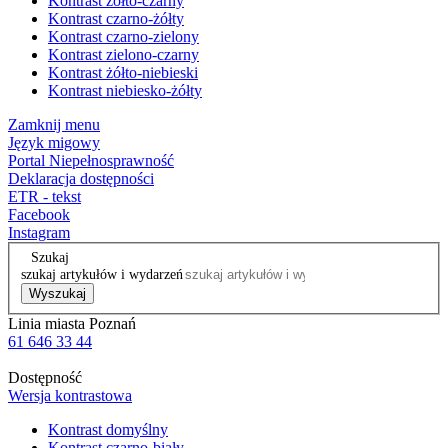
Kontrast żółto-czarny
Kontrast czarno-żółty
Kontrast czarno-zielony
Kontrast zielono-czarny
Kontrast żółto-niebieski
Kontrast niebiesko-żółty
Zamknij menu
Język migowy
Portal Niepełnosprawność
Deklaracja dostępności
ETR - tekst
Facebook
Instagram
Szukaj
szukaj artykułów i wydarzeń
Wyszukaj
Linia miasta Poznań
61 646 33 44
Dostępność
Wersja kontrastowa
Kontrast domyślny
Kontrast czarno-biały