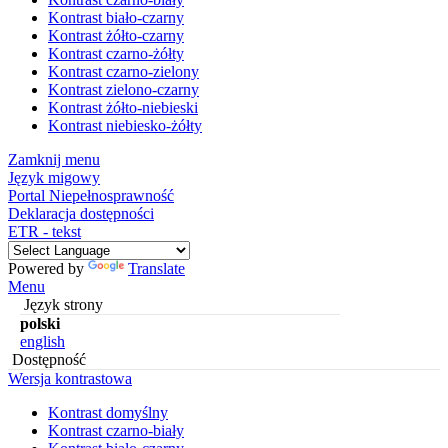
Kontrast biało-czarny
Kontrast żółto-czarny
Kontrast czarno-żółty
Kontrast czarno-zielony
Kontrast zielono-czarny
Kontrast żółto-niebieski
Kontrast niebiesko-żółty
Zamknij menu
Język migowy
Portal Niepełnosprawność
Deklaracja dostępności
ETR - tekst
Powered by
Translate
Menu
Język strony
polski
english
Dostępność
Wersja kontrastowa
Kontrast domyślny
Kontrast czarno-biały