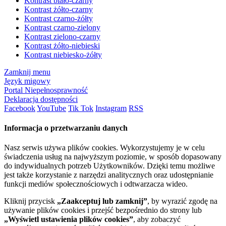
Kontrast biało-czarny
Kontrast żółto-czarny
Kontrast czarno-żółty
Kontrast czarno-zielony
Kontrast zielono-czarny
Kontrast żółto-niebieski
Kontrast niebiesko-żółty
Zamknij menu
Język migowy
Portal Niepełnosprawność
Deklaracja dostępności
Facebook
YouTube
Tik Tok
Instagram
RSS
Informacja o przetwarzaniu danych
Nasz serwis używa plików cookies. Wykorzystujemy je w celu
świadczenia usług na najwyższym poziomie, w sposób dopasowany
do indywidualnych potrzeb Użytkowników. Dzięki temu możliwe
jest także korzystanie z narzędzi analitycznych oraz udostępnianie
funkcji mediów społecznościowych i odtwarzacza wideo.
Kliknij przycisk
„Zaakceptuj lub zamknij”
, by wyrazić zgodę na
używanie plików cookies i przejść bezpośrednio do strony lub
„Wyświetl ustawienia plików cookies”
, aby zobaczyć