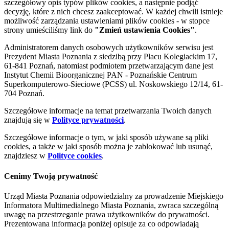
szczegółowy opis typów plików cookies, a następnie podjąć
decyzję, które z nich chcesz zaakceptować. W każdej chwili istnieje
możliwość zarządzania ustawieniami plików cookies - w stopce
strony umieściliśmy link do
"Zmień ustawienia Cookies"
.
Administratorem danych osobowych użytkowników serwisu jest
Prezydent Miasta Poznania z siedzibą przy Placu Kolegiackim 17,
61-841 Poznań, natomiast podmiotem przetwarzającym dane jest
Instytut Chemii Bioorganicznej PAN - Poznańskie Centrum
Superkomputerowo-Sieciowe (PCSS) ul. Noskowskiego 12/14, 61-
704 Poznań.
Szczegółowe informacje na temat przetwarzania Twoich danych
znajdują się w
Polityce prywatności
.
Szczegółowe informacje o tym, w jaki sposób używane są pliki
cookies, a także w jaki sposób można je zablokować lub usunąć,
znajdziesz w
Polityce cookies
.
Cenimy Twoją prywatność
Urząd Miasta Poznania odpowiedzialny za prowadzenie Miejskiego
Informatora Multimedialnego Miasta Poznania, zwraca szczególną
uwagę na przestrzeganie prawa użytkowników do prywatności.
Prezentowana informacja poniżej opisuje za co odpowiadają