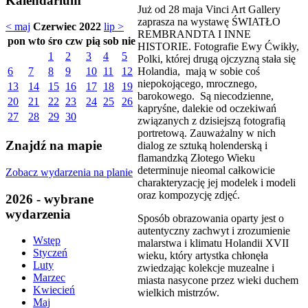
Kalendarium
Już od 28 maja Vinci Art Gallery
zaprasza na wystawę ŚWIATŁO
< maj
Czerwiec 2022
lip >
REMBRANDTA I INNE
pon
wto
śro
czw
pią
sob
nie
HISTORIE. Fotografie Ewy Ćwikły,
1
2
3
4
5
Polki, której drugą ojczyzną stała się
Holandia, mają w sobie coś
6
7
8
9
10
11
12
niepokojącego, mrocznego,
13
14
15
16
17
18
19
barokowego. Są niecodzienne,
20
21
22
23
24
25
26
kapryśne, dalekie od oczekiwań
27
28
29
30
związanych z dzisiejszą fotografią
portretową. Zauważalny w nich
Znajdź na mapie
dialog ze sztuką holenderską i
flamandzką Złotego Wieku
determinuje nieomal całkowicie
Zobacz wydarzenia na planie
charakteryzację jej modelek i modeli
oraz kompozycję zdjęć.
2026 - wybrane
wydarzenia
Sposób obrazowania oparty jest o
autentyczny zachwyt i zrozumienie
Wstęp
malarstwa i klimatu Holandii XVII
Styczeń
wieku, który artystka chłonęła
Luty
zwiedzając kolekcje muzealne i
Marzec
miasta nasycone przez wieki duchem
Kwiecień
wielkich mistrzów.
Maj