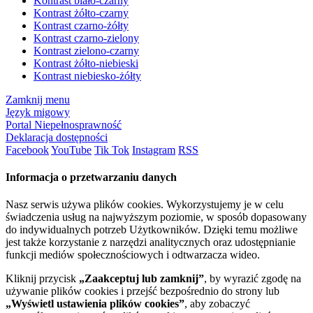
Kontrast biało-czarny
Kontrast żółto-czarny
Kontrast czarno-żółty
Kontrast czarno-zielony
Kontrast zielono-czarny
Kontrast żółto-niebieski
Kontrast niebiesko-żółty
Zamknij menu
Język migowy
Portal Niepełnosprawność
Deklaracja dostępności
Facebook
YouTube
Tik Tok
Instagram
RSS
Informacja o przetwarzaniu danych
Nasz serwis używa plików cookies. Wykorzystujemy je w celu
świadczenia usług na najwyższym poziomie, w sposób dopasowany
do indywidualnych potrzeb Użytkowników. Dzięki temu możliwe
jest także korzystanie z narzędzi analitycznych oraz udostępnianie
funkcji mediów społecznościowych i odtwarzacza wideo.
Kliknij przycisk
„Zaakceptuj lub zamknij”
, by wyrazić zgodę na
używanie plików cookies i przejść bezpośrednio do strony lub
„Wyświetl ustawienia plików cookies”
, aby zobaczyć