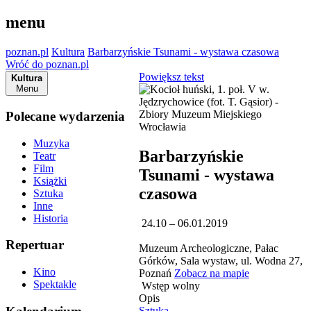
menu
poznan.pl
Kultura
Barbarzyńskie Tsunami - wystawa czasowa
Wróć do poznan.pl
Powiększ tekst
Kultura
Menu
Polecane wydarzenia
Muzyka
Barbarzyńskie
Teatr
Film
Tsunami - wystawa
Książki
czasowa
Sztuka
Inne
Historia
24.10 – 06.01.2019
Repertuar
Muzeum Archeologiczne, Pałac
Górków, Sala wystaw, ul. Wodna 27,
Kino
Poznań
Zobacz na mapie
Spektakle
Wstęp wolny
Opis
Sztuka