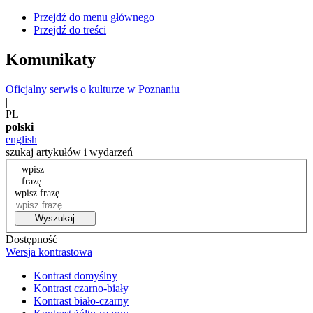
Przejdź do menu głównego
Przejdź do treści
Komunikaty
Oficjalny serwis o kulturze w Poznaniu
|
PL
polski
english
szukaj artykułów i wydarzeń
wpisz
frazę
wpisz frazę
Wyszukaj
Dostępność
Wersja kontrastowa
Kontrast domyślny
Kontrast czarno-biały
Kontrast biało-czarny