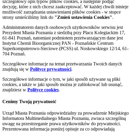
szczegółowy opis typów plików cookies, a następnie podjąć
decyzję, które z nich chcesz zaakceptować. W każdej chwili istnieje
możliwość zarządzania ustawieniami plików cookies - w stopce
strony umieściliśmy link do
"Zmień ustawienia Cookies"
.
Administratorem danych osobowych użytkowników serwisu jest
Prezydent Miasta Poznania z siedzibą przy Placu Kolegiackim 17,
61-841 Poznań, natomiast podmiotem przetwarzającym dane jest
Instytut Chemii Bioorganicznej PAN - Poznańskie Centrum
Superkomputerowo-Sieciowe (PCSS) ul. Noskowskiego 12/14, 61-
704 Poznań.
Szczegółowe informacje na temat przetwarzania Twoich danych
znajdują się w
Polityce prywatności
.
Szczegółowe informacje o tym, w jaki sposób używane są pliki
cookies, a także w jaki sposób można je zablokować lub usunąć,
znajdziesz w
Polityce cookies
.
Cenimy Twoją prywatność
Urząd Miasta Poznania odpowiedzialny za prowadzenie Miejskiego
Informatora Multimedialnego Miasta Poznania, zwraca szczególną
uwagę na przestrzeganie prawa użytkowników do prywatności.
Prezentowana informacja poniżej opisuje za co odpowiadają