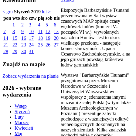
Kalendarium
Ekspozycja Barbarzyńskie Tsunami
< gru
Styczeń 2019
lut >
prezentowana w Sali wystaw
pon
wto
śro
czw
pią
sob
nie
czasowych MAP opisuje czasy
1
2
3
4
5
6
wędrówek ludów (koniec IV-
7
8
9
10
11
12
13
początek VI w.), wywołanych
najazdem Hunów. Jest to okres
14
15
16
17
18
19
20
wielkiego przełomu - następuje
21
22
23
24
25
26
27
koniec starożytności. Upada
28
29
30
31
Cesarstwo Zachodniorzymskie, a na
jego gruzach powstają królestwa
Znajdź na mapie
ludów germańskich.
Wystawa "Barbarzyńskie Tsunami"
Zobacz wydarzenia na planie
przygotowana przez Muzeum
Narodowe w Szczecinie i
2026 - wybrane
Uniwersytet Warszawski we
wydarzenia
współpracy z jedenastoma innymi
muzeami z całej Polski (w tym także
Wstęp
Muzeum Archeologicznym w
Styczeń
Poznaniu) prezentuje zabytki
Luty
pochodzące z ważniejszych odkryć
Marzec
archeologicznych dokonanych na
Kwiecień
naszych ziemiach. Kilka znalezisk
Maj
pochodzi także z obszarów