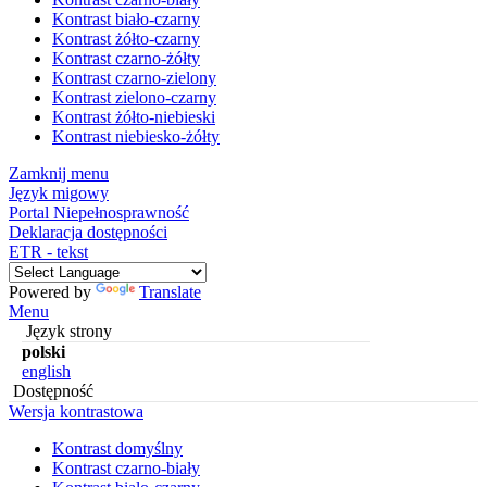
Kontrast biało-czarny
Kontrast żółto-czarny
Kontrast czarno-żółty
Kontrast czarno-zielony
Kontrast zielono-czarny
Kontrast żółto-niebieski
Kontrast niebiesko-żółty
Zamknij menu
Język migowy
Portal Niepełnosprawność
Deklaracja dostępności
ETR - tekst
Powered by
Translate
Menu
Język strony
polski
english
Dostępność
Wersja kontrastowa
Kontrast domyślny
Kontrast czarno-biały