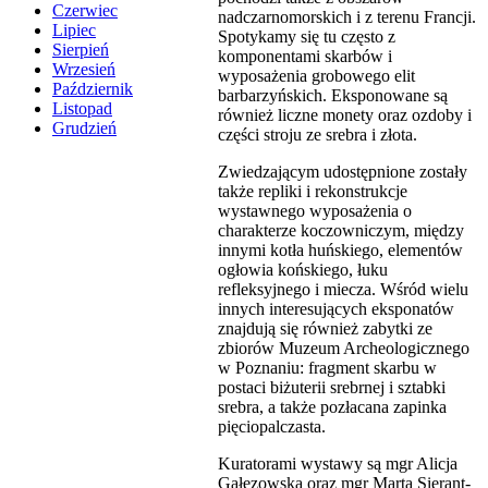
Czerwiec
nadczarnomorskich i z terenu Francji.
Lipiec
Spotykamy się tu często z
Sierpień
komponentami skarbów i
Wrzesień
wyposażenia grobowego elit
Październik
barbarzyńskich. Eksponowane są
Listopad
również liczne monety oraz ozdoby i
Grudzień
części stroju ze srebra i złota.
Zwiedzającym udostępnione zostały
także repliki i rekonstrukcje
wystawnego wyposażenia o
charakterze koczowniczym, między
innymi kotła huńskiego, elementów
ogłowia końskiego, łuku
refleksyjnego i miecza. Wśród wielu
innych interesujących eksponatów
znajdują się również zabytki ze
zbiorów Muzeum Archeologicznego
w Poznaniu: fragment skarbu w
postaci biżuterii srebrnej i sztabki
srebra, a także pozłacana zapinka
pięciopalczasta.
Kuratorami wystawy są mgr Alicja
Gałęzowska oraz mgr Marta Sierant-