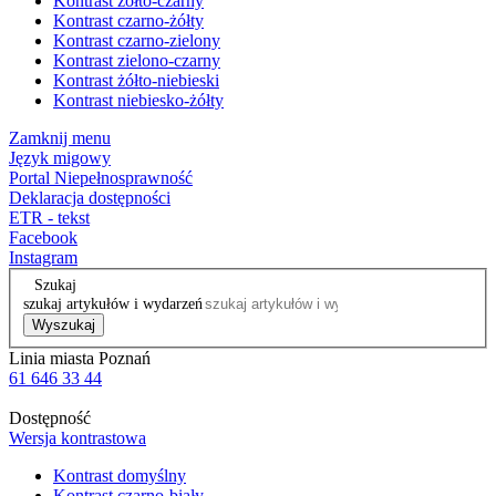
Kontrast żółto-czarny
Kontrast czarno-żółty
Kontrast czarno-zielony
Kontrast zielono-czarny
Kontrast żółto-niebieski
Kontrast niebiesko-żółty
Zamknij menu
Język migowy
Portal Niepełnosprawność
Deklaracja dostępności
ETR - tekst
Facebook
Instagram
Szukaj
szukaj artykułów i wydarzeń
Wyszukaj
Linia miasta Poznań
61 646 33 44
Dostępność
Wersja kontrastowa
Kontrast domyślny
Kontrast czarno-biały