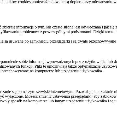
ych plików cookies ponieważ ładowane są dopiero przy odtwarzaniu wid
ierają informację o tym, jak często strona jest odwiedzana i jak się z 
ntyfikowaniu problemów z poszczególnymi podstronami. Dzięki temu mo
 nie są usuwane po zamknięciu przeglądarki i są trwale przechowywane
rzypomnienie sobie informacji wprowadzonych przez użytkownika lub 
nalizowanych funkcji. Pliki te umożliwiają także optymalizację użytko
ale przechowywane na komputerze lub urządzeniu użytkownika.
szanie się po naszym serwisie internetowym. Pozwalają na działanie ni
yć wyłączone. Możesz zmienić ustawienia przeglądarki, aby zablokować
trwały sposób na komputerze lub innym urządzeniu użytkownika i są u