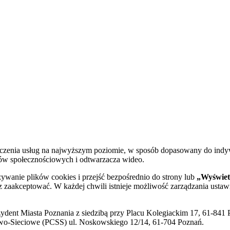
dczenia usług na najwyższym poziomie, w sposób dopasowany do indy
diów społecznościowych i odtwarzacza wideo.
żywanie plików cookies i przejść bezpośrednio do strony lub
„Wyświetl
sz zaakceptować. W każdej chwili istnieje możliwość zarządzania ustaw
ent Miasta Poznania z siedzibą przy Placu Kolegiackim 17, 61-841 P
o-Sieciowe (PCSS) ul. Noskowskiego 12/14, 61-704 Poznań.