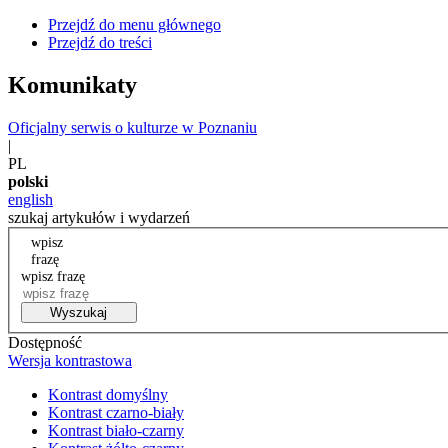
Przejdź do menu głównego
Przejdź do treści
Komunikaty
Oficjalny serwis o kulturze w Poznaniu
|
PL
polski
english
szukaj artykułów i wydarzeń
wpisz
frazę
wpisz frazę
Wyszukaj
Dostępność
Wersja kontrastowa
Kontrast domyślny
Kontrast czarno-biały
Kontrast biało-czarny