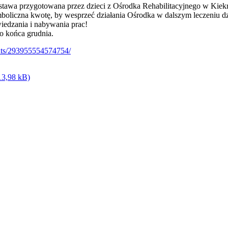
stawa przygotowana przez dzieci z Ośrodka Rehabilitacyjnego w Kiekr
boliczna kwotę, by wesprzeć działania Ośrodka w dalszym leczeniu dz
edzania i nabywania prac!
 końca grudnia.
ts/293955554574754/
13,98 kB)