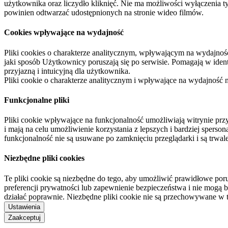
użytkownika oraz liczydło kliknięć. Nie ma możliwości wyłączenia t
powinien odtwarzać udostępnionych na stronie wideo filmów.
Cookies wpływające na wydajność
Pliki cookies o charakterze analitycznym, wpływającym na wydajność zb
jaki sposób Użytkownicy poruszają się po serwisie. Pomagają w ide
przyjazną i intuicyjną dla użytkownika.
Pliki cookie o charakterze analitycznym i wpływające na wydajność
Funkcjonalne pliki
Pliki cookie wpływające na funkcjonalność umożliwiają witrynie p
i mają na celu umożliwienie korzystania z lepszych i bardziej sperso
funkcjonalność nie są usuwane po zamknięciu przeglądarki i są trw
Niezbędne pliki cookies
Te pliki cookie są niezbędne do tego, aby umożliwić prawidłowe poru
preferencji prywatności lub zapewnienie bezpieczeństwa i nie mogą b
działać poprawnie. Niezbędne pliki cookie nie są przechowywane w 
Ustawienia
Zaakceptuj