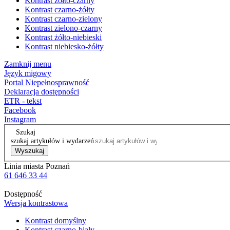
Kontrast żółto-czarny
Kontrast czarno-żółty
Kontrast czarno-zielony
Kontrast zielono-czarny
Kontrast żółto-niebieski
Kontrast niebiesko-żółty
Zamknij menu
Język migowy
Portal Niepełnosprawność
Deklaracja dostępności
ETR - tekst
Facebook
Instagram
Szukaj
szukaj artykułów i wydarzeń
Wyszukaj
Linia miasta Poznań
61 646 33 44
Dostępność
Wersja kontrastowa
Kontrast domyślny
Kontrast czarno-biały