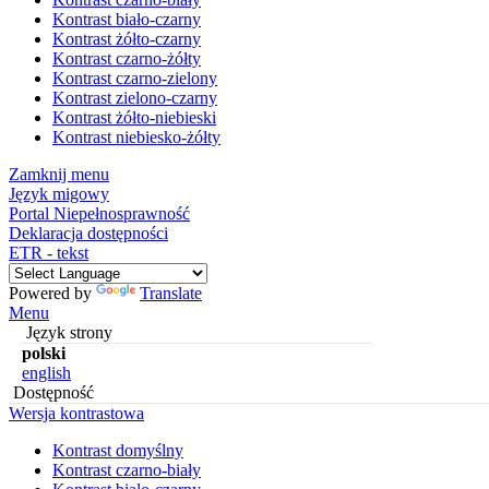
Kontrast biało-czarny
Kontrast żółto-czarny
Kontrast czarno-żółty
Kontrast czarno-zielony
Kontrast zielono-czarny
Kontrast żółto-niebieski
Kontrast niebiesko-żółty
Zamknij menu
Język migowy
Portal Niepełnosprawność
Deklaracja dostępności
ETR - tekst
Powered by
Translate
Menu
Język strony
polski
english
Dostępność
Wersja kontrastowa
Kontrast domyślny
Kontrast czarno-biały