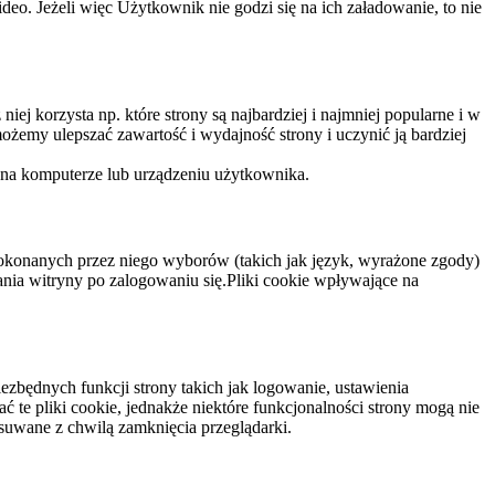
eo. Jeżeli więc Użytkownik nie godzi się na ich załadowanie, to nie
niej korzysta np. które strony są najbardziej i najmniej popularne i w
żemy ulepszać zawartość i wydajność strony i uczynić ją bardziej
 na komputerze lub urządzeniu użytkownika.
dokonanych przez niego wyborów (takich jak język, wyrażone zgody)
wania witryny po zalogowaniu się.Pliki cookie wpływające na
ezbędnych funkcji strony takich jak logowanie, ustawienia
 te pliki cookie, jednakże niektóre funkcjonalności strony mogą nie
suwane z chwilą zamknięcia przeglądarki.