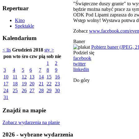
"Świąteczne duszy granie" to wy
Repertuar
będzie można nabyć prace za sym
ODK Pod Lipami zaprasza do zwi
Wstęp wolny! Wystawa potrwa do
Kino
Spektakle
Zobacz
www.facebook.com/even
Kalendarium
Baner
Pobierz baner (JPEG, 2
< lis
Grudzień 2018
sty >
Podziel się
pon
wto
śro
czw
pią
sob
nie
facebook
1
2
twitter
linkedin
3
4
5
6
7
8
9
10
11
12
13
14
15
16
Do góry
17
18
19
20
21
22
23
24
25
26
27
28
29
30
31
Znajdź na mapie
Zobacz wydarzenia na planie
2026 - wybrane wydarzenia