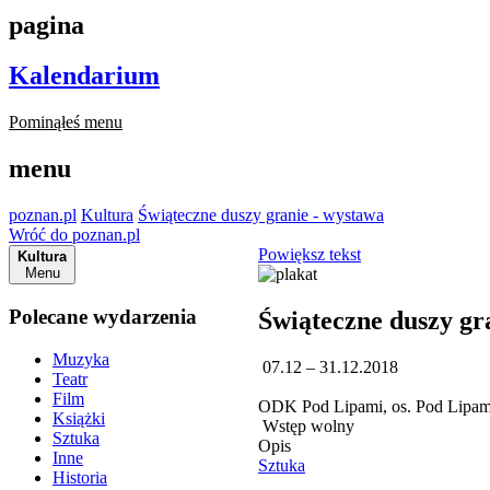
pagina
Kalendarium
Pominąłeś menu
menu
poznan.pl
Kultura
Świąteczne duszy granie - wystawa
Wróć do poznan.pl
Powiększ tekst
Kultura
Menu
Polecane wydarzenia
Świąteczne duszy gr
Muzyka
07.12 – 31.12.2018
Teatr
Film
ODK Pod Lipami, os. Pod Lipa
Książki
Wstęp wolny
Sztuka
Opis
Inne
Sztuka
Historia