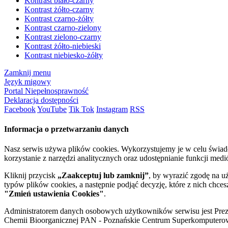
Kontrast biało-czarny
Kontrast żółto-czarny
Kontrast czarno-żółty
Kontrast czarno-zielony
Kontrast zielono-czarny
Kontrast żółto-niebieski
Kontrast niebiesko-żółty
Zamknij menu
Język migowy
Portal Niepełnosprawność
Deklaracja dostępności
Facebook
YouTube
Tik Tok
Instagram
RSS
Informacja o przetwarzaniu danych
Nasz serwis używa plików cookies. Wykorzystujemy je w celu świa
korzystanie z narzędzi analitycznych oraz udostępnianie funkcji me
Kliknij przycisk
„Zaakceptuj lub zamknij”
, by wyrazić zgodę na u
typów plików cookies, a następnie podjąć decyzję, które z nich chce
"Zmień ustawienia Cookies"
.
Administratorem danych osobowych użytkowników serwisu jest Prezyd
Chemii Bioorganicznej PAN - Poznańskie Centrum Superkomputerow