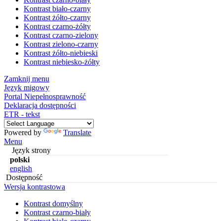
Kontrast biało-czarny
Kontrast żółto-czarny
Kontrast czarno-żółty
Kontrast czarno-zielony
Kontrast zielono-czarny
Kontrast żółto-niebieski
Kontrast niebiesko-żółty
Zamknij menu
Język migowy
Portal Niepełnosprawność
Deklaracja dostępności
ETR - tekst
Powered by
Translate
Menu
Język strony
polski
english
Dostępność
Wersja kontrastowa
Kontrast domyślny
Kontrast czarno-biały