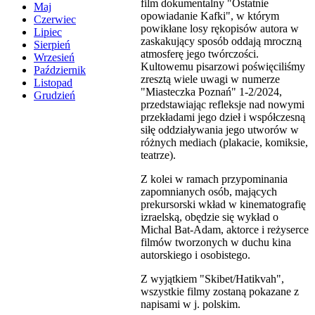
film dokumentalny "Ostatnie
Maj
opowiadanie Kafki", w którym
Czerwiec
powikłane losy rękopisów autora w
Lipiec
zaskakujący sposób oddają mroczną
Sierpień
atmosferę jego twórczości.
Wrzesień
Kultowemu pisarzowi poświęciliśmy
Październik
zresztą wiele uwagi w numerze
Listopad
"Miasteczka Poznań" 1-2/2024,
Grudzień
przedstawiając refleksje nad nowymi
przekładami jego dzieł i współczesną
siłę oddziaływania jego utworów w
różnych mediach (plakacie, komiksie,
teatrze).
Z kolei w ramach przypominania
zapomnianych osób, mających
prekursorski wkład w kinematografię
izraelską, obędzie się wykład o
Michal Bat-Adam, aktorce i reżyserce
filmów tworzonych w duchu kina
autorskiego i osobistego.
Z wyjątkiem "Skibet/Hatikvah",
wszystkie filmy zostaną pokazane z
napisami w j. polskim.