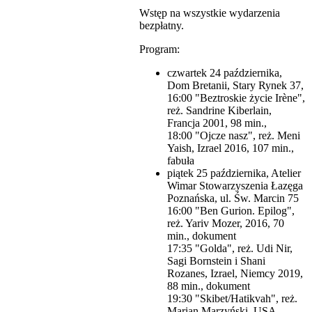
Wstęp na wszystkie wydarzenia
bezpłatny.
Program:
czwartek 24 października,
Dom Bretanii, Stary Rynek 37,
16:00 "Beztroskie życie Irène",
reż. Sandrine Kiberlain,
Francja 2001, 98 min.,
18:00 "Ojcze nasz", reż. Meni
Yaish, Izrael 2016, 107 min.,
fabuła
piątek 25 października, Atelier
Wimar Stowarzyszenia Łazęga
Poznańska, ul. Św. Marcin 75
16:00 "Ben Gurion. Epilog",
reż. Yariv Mozer, 2016, 70
min., dokument
17:35 "Golda", reż. Udi Nir,
Sagi Bornstein i Shani
Rozanes, Izrael, Niemcy 2019,
88 min., dokument
19:30 "Skibet/Hatikvah", reż.
Marian Marzyński, USA