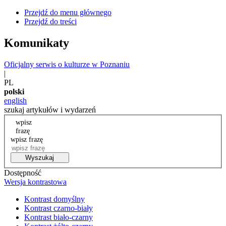
Przejdź do menu głównego
Przejdź do treści
Komunikaty
Oficjalny serwis o kulturze w Poznaniu
|
PL
polski
english
szukaj artykułów i wydarzeń
wpisz
frazę
wpisz frazę
Wyszukaj
Dostępność
Wersja kontrastowa
Kontrast domyślny
Kontrast czarno-biały
Kontrast biało-czarny