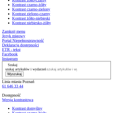
Kontrast żółto-czarny
Kontrast czarno-żółty
Kontrast czarno-zielony
Kontrast zielono-czarny
Kontrast żółto-niebieski
Kontrast niebiesko-żółty
Zamknij menu
Język migowy
Portal Niepełnosprawność
Deklaracja dostępności
ETR - tekst
Facebook
Instagram
Szukaj
szukaj artykułów i wydarzeń
Wyszukaj
Linia miasta Poznań
61 646 33 44
Dostępność
Wersja kontrastowa
Kontrast domyślny
Kontrast czarno-biały