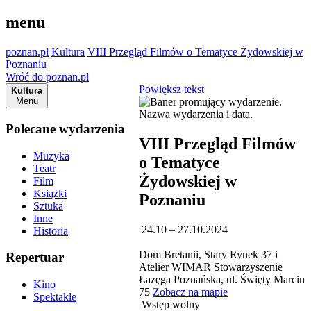
menu
poznan.pl
Kultura
VIII Przegląd Filmów o Tematyce Żydowskiej w
Poznaniu
Wróć do poznan.pl
Powiększ tekst
Kultura
Menu
Polecane wydarzenia
VIII Przegląd Filmów
Muzyka
o Tematyce
Teatr
Żydowskiej w
Film
Książki
Poznaniu
Sztuka
Inne
24.10 – 27.10.2024
Historia
Dom Bretanii, Stary Rynek 37 i
Repertuar
Atelier WIMAR Stowarzyszenie
Łazęga Poznańska, ul. Święty Marcin
Kino
75
Zobacz na mapie
Spektakle
Wstęp wolny