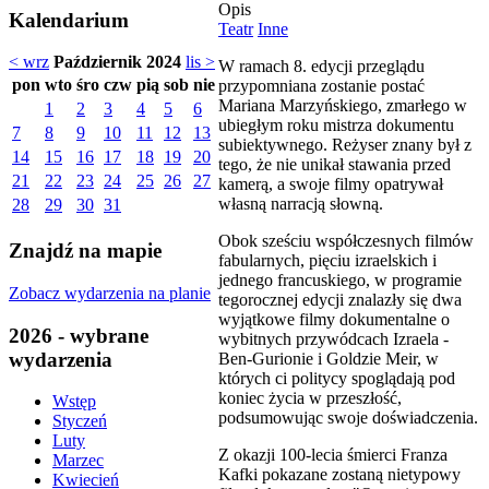
Opis
Kalendarium
Teatr
Inne
< wrz
Październik 2024
lis >
W ramach 8. edycji przeglądu
pon
wto
śro
czw
pią
sob
nie
przypomniana zostanie postać
Mariana Marzyńskiego, zmarłego w
1
2
3
4
5
6
ubiegłym roku mistrza dokumentu
7
8
9
10
11
12
13
subiektywnego. Reżyser znany był z
14
15
16
17
18
19
20
tego, że nie unikał stawania przed
21
22
23
24
25
26
27
kamerą, a swoje filmy opatrywał
własną narracją słowną.
28
29
30
31
Obok sześciu współczesnych filmów
Znajdź na mapie
fabularnych, pięciu izraelskich i
jednego francuskiego, w programie
Zobacz wydarzenia na planie
tegorocznej edycji znalazły się dwa
wyjątkowe filmy dokumentalne o
2026 - wybrane
wybitnych przywódcach Izraela -
wydarzenia
Ben-Gurionie i Goldzie Meir, w
których ci politycy spoglądają pod
koniec życia w przeszłość,
Wstęp
podsumowując swoje doświadczenia.
Styczeń
Luty
Z okazji 100-lecia śmierci Franza
Marzec
Kafki pokazane zostaną nietypowy
Kwiecień