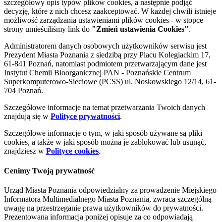
szczegółowy opis typów plików cookies, a następnie podjąć
decyzję, które z nich chcesz zaakceptować. W każdej chwili istnieje
możliwość zarządzania ustawieniami plików cookies - w stopce
strony umieściliśmy link do
"Zmień ustawienia Cookies"
.
Administratorem danych osobowych użytkowników serwisu jest
Prezydent Miasta Poznania z siedzibą przy Placu Kolegiackim 17,
61-841 Poznań, natomiast podmiotem przetwarzającym dane jest
Instytut Chemii Bioorganicznej PAN - Poznańskie Centrum
Superkomputerowo-Sieciowe (PCSS) ul. Noskowskiego 12/14, 61-
704 Poznań.
Szczegółowe informacje na temat przetwarzania Twoich danych
znajdują się w
Polityce prywatności
.
Szczegółowe informacje o tym, w jaki sposób używane są pliki
cookies, a także w jaki sposób można je zablokować lub usunąć,
znajdziesz w
Polityce cookies
.
Cenimy Twoją prywatność
Urząd Miasta Poznania odpowiedzialny za prowadzenie Miejskiego
Informatora Multimedialnego Miasta Poznania, zwraca szczególną
uwagę na przestrzeganie prawa użytkowników do prywatności.
Prezentowana informacja poniżej opisuje za co odpowiadają