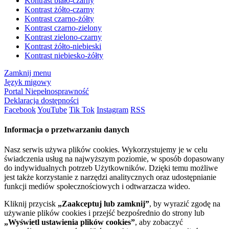
Kontrast biało-czarny
Kontrast żółto-czarny
Kontrast czarno-żółty
Kontrast czarno-zielony
Kontrast zielono-czarny
Kontrast żółto-niebieski
Kontrast niebiesko-żółty
Zamknij menu
Język migowy
Portal Niepełnosprawność
Deklaracja dostępności
Facebook
YouTube
Tik Tok
Instagram
RSS
Informacja o przetwarzaniu danych
Nasz serwis używa plików cookies. Wykorzystujemy je w celu
świadczenia usług na najwyższym poziomie, w sposób dopasowany
do indywidualnych potrzeb Użytkowników. Dzięki temu możliwe
jest także korzystanie z narzędzi analitycznych oraz udostępnianie
funkcji mediów społecznościowych i odtwarzacza wideo.
Kliknij przycisk
„Zaakceptuj lub zamknij”
, by wyrazić zgodę na
używanie plików cookies i przejść bezpośrednio do strony lub
„Wyświetl ustawienia plików cookies”
, aby zobaczyć