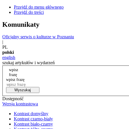
Przejdź do menu głównego
Przejdź do treści
Komunikaty
Oficjalny serwis o kulturze w Poznaniu
|
PL
polski
english
szukaj artykułów i wydarzeń
wpisz
frazę
wpisz frazę
Wyszukaj
Dostępność
Wersja kontrastowa
Kontrast domyślny
Kontrast czarno-biały
Kontrast biało-czarny