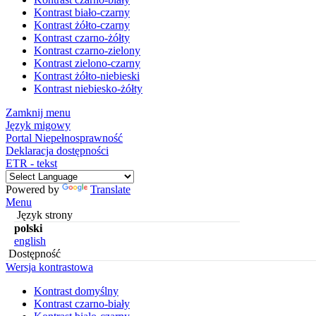
Kontrast biało-czarny
Kontrast żółto-czarny
Kontrast czarno-żółty
Kontrast czarno-zielony
Kontrast zielono-czarny
Kontrast żółto-niebieski
Kontrast niebiesko-żółty
Zamknij menu
Język migowy
Portal Niepełnosprawność
Deklaracja dostępności
ETR - tekst
Powered by
Translate
Menu
Język strony
polski
english
Dostępność
Wersja kontrastowa
Kontrast domyślny
Kontrast czarno-biały