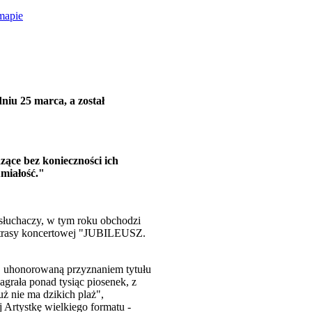
mapie
niu 25 marca, a został
zące bez konieczności ich
miałość."
 słuchaczy, w tym roku obchodzi
j trasy koncertowej "JUBILEUSZ.
ki, uhonorowaną przyznaniem tytułu
grała ponad tysiąc piosenek, z
uż nie ma dzikich plaż",
 Artystkę wielkiego formatu -