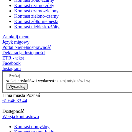
Kontrast żółto-czarny
Kontrast czarno-żółty
Kontrast czarno-zielony
Kontrast zielono-czarny
Kontrast żółto-niebieski
Kontrast niebiesko-żółty
Zamknij menu
Język migowy
Portal Niepełnosprawność
Deklaracja dostępności
ETR - tekst
Facebook
Instagram
Szukaj
szukaj artykułów i wydarzeń
Wyszukaj
Linia miasta Poznań
61 646 33 44
Dostępność
Wersja kontrastowa
Kontrast domyślny
Kontrast czarno-biały