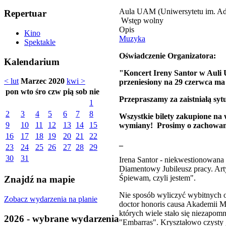
Aula UAM (Uniwersytetu im. Ad
Repertuar
Wstęp wolny
Opis
Kino
Muzyka
Spektakle
Oświadczenie Organizatora:
Kalendarium
"Koncert Ireny Santor w Auli 
< lut
Marzec 2020
kwi >
przeniesiony na 29 czerwca ma 
pon
wto
śro
czw
pią
sob
nie
Przepraszamy za zaistniałą sytua
1
2
3
4
5
6
7
8
Wszystkie bilety zakupione na 
9
10
11
12
13
14
15
wymiany!
Prosimy o zachowan
16
17
18
19
20
21
22
_
23
24
25
26
27
28
29
30
31
Irena Santor - niekwestionowana
Diamentowy Jubileusz pracy. Ar
Śpiewam, czyli jestem".
Znajdź na mapie
Nie sposób wyliczyć wybitnych os
Zobacz wydarzenia na planie
doctor honoris causa Akademii M
których wiele stało się niezapomn
2026 - wybrane wydarzenia
"Embarras". Kryształowo czysty g