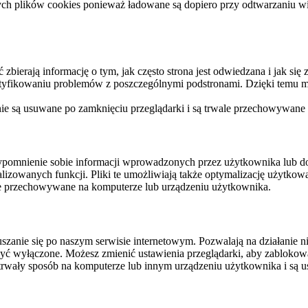
ych plików cookies ponieważ ładowane są dopiero przy odtwarzaniu wid
ierają informację o tym, jak często strona jest odwiedzana i jak się z 
ntyfikowaniu problemów z poszczególnymi podstronami. Dzięki temu mo
 nie są usuwane po zamknięciu przeglądarki i są trwale przechowywane
rzypomnienie sobie informacji wprowadzonych przez użytkownika lub 
nalizowanych funkcji. Pliki te umożliwiają także optymalizację użytko
ale przechowywane na komputerze lub urządzeniu użytkownika.
szanie się po naszym serwisie internetowym. Pozwalają na działanie ni
yć wyłączone. Możesz zmienić ustawienia przeglądarki, aby zablokować
trwały sposób na komputerze lub innym urządzeniu użytkownika i są u