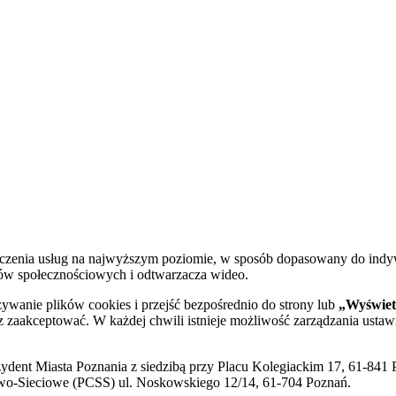
dczenia usług na najwyższym poziomie, w sposób dopasowany do indy
diów społecznościowych i odtwarzacza wideo.
żywanie plików cookies i przejść bezpośrednio do strony lub
„Wyświetl
sz zaakceptować. W każdej chwili istnieje możliwość zarządzania ustaw
ent Miasta Poznania z siedzibą przy Placu Kolegiackim 17, 61-841 P
o-Sieciowe (PCSS) ul. Noskowskiego 12/14, 61-704 Poznań.