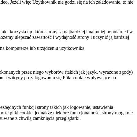
eo. Jeżeli więc Użytkownik nie godzi się na ich załadowanie, to nie
niej korzysta np. które strony są najbardziej i najmniej popularne i w
żemy ulepszać zawartość i wydajność strony i uczynić ją bardziej
 na komputerze lub urządzeniu użytkownika.
dokonanych przez niego wyborów (takich jak język, wyrażone zgody)
wania witryny po zalogowaniu się.Pliki cookie wpływające na
ezbędnych funkcji strony takich jak logowanie, ustawienia
 te pliki cookie, jednakże niektóre funkcjonalności strony mogą nie
suwane z chwilą zamknięcia przeglądarki.