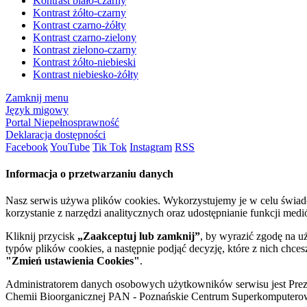
Kontrast biało-czarny
Kontrast żółto-czarny
Kontrast czarno-żółty
Kontrast czarno-zielony
Kontrast zielono-czarny
Kontrast żółto-niebieski
Kontrast niebiesko-żółty
Zamknij menu
Język migowy
Portal Niepełnosprawność
Deklaracja dostępności
Facebook
YouTube
Tik Tok
Instagram
RSS
Informacja o przetwarzaniu danych
Nasz serwis używa plików cookies. Wykorzystujemy je w celu świa
korzystanie z narzędzi analitycznych oraz udostępnianie funkcji me
Kliknij przycisk
„Zaakceptuj lub zamknij”
, by wyrazić zgodę na u
typów plików cookies, a następnie podjąć decyzję, które z nich chce
"Zmień ustawienia Cookies"
.
Administratorem danych osobowych użytkowników serwisu jest Prezyd
Chemii Bioorganicznej PAN - Poznańskie Centrum Superkomputerow