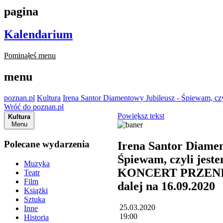
pagina
Kalendarium
Pominąłeś menu
menu
poznan.pl
Kultura
Irena Santor Diamentowy Jubileusz - Śpiewam,
Wróć do poznan.pl
Powiększ tekst
Kultura
Menu
Polecane wydarzenia
Irena Santor Diamen
Śpiewam, czyli jes
Muzyka
KONCERT PRZENIES
Teatr
Film
dalej na 16.09.2020
Książki
Sztuka
25.03.2020
Inne
19:00
Historia