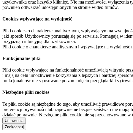
użytkownika oraz liczydło kliknięć. Nie ma możliwości wyłączenia t
powinien odtwarzać udostępnionych na stronie wideo filmów.
Cookies wpływające na wydajność
Pliki cookies o charakterze analitycznym, wpływającym na wydajność zb
jaki sposób Użytkownicy poruszają się po serwisie. Pomagają w ide
przyjazną i intuicyjną dla użytkownika.
Pliki cookie o charakterze analitycznym i wpływające na wydajność
Funkcjonalne pliki
Pliki cookie wpływające na funkcjonalność umożliwiają witrynie p
i mają na celu umożliwienie korzystania z lepszych i bardziej sperso
funkcjonalność nie są usuwane po zamknięciu przeglądarki i są trw
Niezbędne pliki cookies
Te pliki cookie są niezbędne do tego, aby umożliwić prawidłowe poru
preferencji prywatności lub zapewnienie bezpieczeństwa i nie mogą b
działać poprawnie. Niezbędne pliki cookie nie są przechowywane w 
Ustawienia
Zaakceptuj