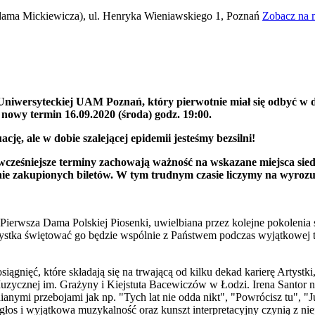
ama Mickiewicza), ul. Henryka Wieniawskiego 1, Poznań
Zobacz na 
Uniwersyteckiej UAM Poznań, który pierwotnie miał się odbyć w d
nowy termin 16.09.2020 (środa) godz. 19:00.
cję, ale w dobie szalejącej epidemii jesteśmy bezsilni!
wcześniejsze terminy zachowają ważność na wskazane miejsca sied
ie zakupionych biletów. W tym trudnym czasie liczymy na wyrozu
 Pierwsza Dama Polskiej Piosenki, uwielbiana przez kolejne pokolenia
tystka świętować go będzie wspólnie z Państwem podczas wyjątkowe
iągnięć, które składają się na trwającą od kilku dekad karierę Artyst
uzycznej im. Grażyny i Kiejstuta Bacewiczów w Łodzi. Irena Santor na
ianymi przebojami jak np. "Tych lat nie odda nikt", "Powrócisz tu", "J
łos i wyjątkowa muzykalność oraz kunszt interpretacyjny czynią z niej