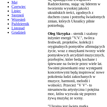
Maj
Radzieckiemu, stając się liderem w
Czerwiec
tworzeniu wysokiej jakości
Lipiec
ukraińskich treści, zgodnych z
Sierpień
duchem czasu i potrzebą świadomych
Wrzesień
zmian, których Ukraińcy pilnie
Październik
potrzebują.
Listopad
Grudzień
Oleg Skrypka
- sternik i szalony
inżynier energii "V.V.", twórca
festiwali, projektów, kolekcji i
oryginalnych pomysłów afirmujących
życie, wraz z muzykami tworzy wiele
pomysłowych arcydzieł muzycznych,
przebojów, które bedą kochane i
śpiewane na świecie przez wiele lat.
Swoimi piosenkami oraz występami
koncertowymi będą inspirować nowe
pokolenia ludzi zakochanych w
muzyce, harmonii, melodii i
wolności. Przecież "V V"- to
niesamowita artystyczna i potężna
moc, która wyzwala się poprzez
żywą muzykę ze sceny.
"Ukraina jest świętą matką