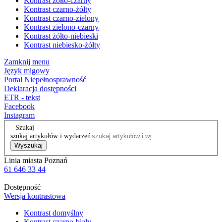
Kontrast żółto-czarny
Kontrast czarno-żółty
Kontrast czarno-zielony
Kontrast zielono-czarny
Kontrast żółto-niebieski
Kontrast niebiesko-żółty
Zamknij menu
Język migowy
Portal Niepełnosprawność
Deklaracja dostępności
ETR - tekst
Facebook
Instagram
Szukaj
szukaj artykułów i wydarzeń
Wyszukaj
Linia miasta Poznań
61 646 33 44
Dostępność
Wersja kontrastowa
Kontrast domyślny
Kontrast czarno-biały