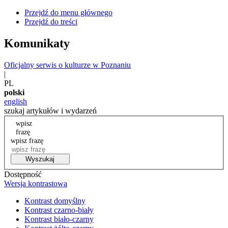
Przejdź do menu głównego
Przejdź do treści
Komunikaty
Oficjalny serwis o kulturze w Poznaniu
|
PL
polski
english
szukaj artykułów i wydarzeń
wpisz
frazę
wpisz frazę
Wyszukaj
Dostępność
Wersja kontrastowa
Kontrast domyślny
Kontrast czarno-biały
Kontrast biało-czarny