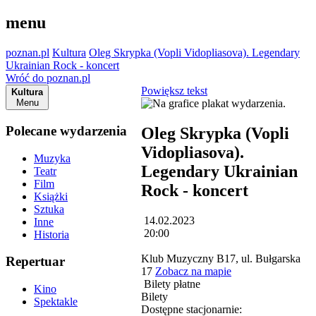
menu
poznan.pl
Kultura
Oleg Skrypka (Vopli Vidopliasova). Legendary
Ukrainian Rock - koncert
Wróć do poznan.pl
Powiększ tekst
Kultura
Menu
Polecane wydarzenia
Oleg Skrypka (Vopli
Vidopliasova).
Muzyka
Legendary Ukrainian
Teatr
Film
Rock - koncert
Książki
Sztuka
14.02.2023
Inne
20:00
Historia
Klub Muzyczny B17, ul. Bułgarska
Repertuar
17
Zobacz na mapie
Bilety płatne
Kino
Bilety
Spektakle
Dostępne stacjonarnie: