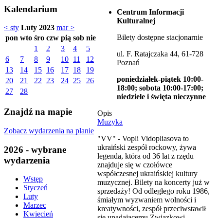
Kalendarium
Centrum Informacji
Kulturalnej
< sty
Luty 2023
mar >
Bilety dostępne stacjonarnie
pon
wto
śro
czw
pią
sob
nie
1
2
3
4
5
ul. F. Ratajczaka 44, 61-728
6
7
8
9
10
11
12
Poznań
13
14
15
16
17
18
19
poniedziałek-piątek 10:00-
20
21
22
23
24
25
26
18:00; sobota 10:00-17:00;
27
28
niedziele i święta nieczynne
Znajdź na mapie
Opis
Muzyka
Zobacz wydarzenia na planie
"VV" - Vopli Vidopliasova to
ukraiński zespół rockowy, żywa
2026 - wybrane
legenda, która od 36 lat z rzędu
wydarzenia
znajduje się w czołówce
współczesnej ukraińskiej kultury
Wstęp
muzycznej. Bilety na koncerty już w
Styczeń
sprzedaży! Od odległego roku 1986,
Luty
śmiałym wyzwaniem wolności i
Marzec
kreatywności, zespół przeciwstawił
Kwiecień
się upadającemu Związkowi