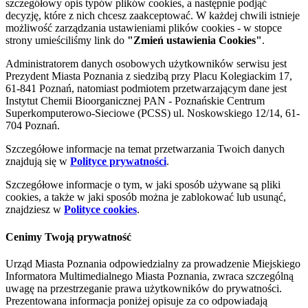
szczegółowy opis typów plików cookies, a następnie podjąć
decyzję, które z nich chcesz zaakceptować. W każdej chwili istnieje
możliwość zarządzania ustawieniami plików cookies - w stopce
strony umieściliśmy link do
"Zmień ustawienia Cookies"
.
Administratorem danych osobowych użytkowników serwisu jest
Prezydent Miasta Poznania z siedzibą przy Placu Kolegiackim 17,
61-841 Poznań, natomiast podmiotem przetwarzającym dane jest
Instytut Chemii Bioorganicznej PAN - Poznańskie Centrum
Superkomputerowo-Sieciowe (PCSS) ul. Noskowskiego 12/14, 61-
704 Poznań.
Szczegółowe informacje na temat przetwarzania Twoich danych
znajdują się w
Polityce prywatności
.
Szczegółowe informacje o tym, w jaki sposób używane są pliki
cookies, a także w jaki sposób można je zablokować lub usunąć,
znajdziesz w
Polityce cookies
.
Cenimy Twoją prywatność
Urząd Miasta Poznania odpowiedzialny za prowadzenie Miejskiego
Informatora Multimedialnego Miasta Poznania, zwraca szczególną
uwagę na przestrzeganie prawa użytkowników do prywatności.
Prezentowana informacja poniżej opisuje za co odpowiadają