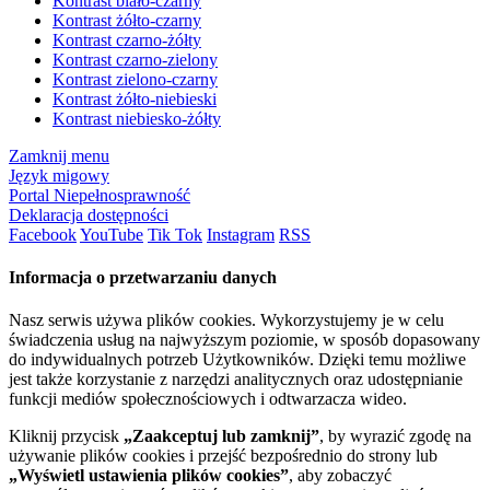
Kontrast biało-czarny
Kontrast żółto-czarny
Kontrast czarno-żółty
Kontrast czarno-zielony
Kontrast zielono-czarny
Kontrast żółto-niebieski
Kontrast niebiesko-żółty
Zamknij menu
Język migowy
Portal Niepełnosprawność
Deklaracja dostępności
Facebook
YouTube
Tik Tok
Instagram
RSS
Informacja o przetwarzaniu danych
Nasz serwis używa plików cookies. Wykorzystujemy je w celu
świadczenia usług na najwyższym poziomie, w sposób dopasowany
do indywidualnych potrzeb Użytkowników. Dzięki temu możliwe
jest także korzystanie z narzędzi analitycznych oraz udostępnianie
funkcji mediów społecznościowych i odtwarzacza wideo.
Kliknij przycisk
„Zaakceptuj lub zamknij”
, by wyrazić zgodę na
używanie plików cookies i przejść bezpośrednio do strony lub
„Wyświetl ustawienia plików cookies”
, aby zobaczyć