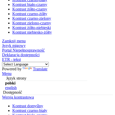
Kontrast biało-czarny
Kontrast żółto-czarny
Kontrast czarno-żółty
Kontrast czarno-zielony
Kontrast zielono-czarny
Kontrast żółto-niebieski
Kontrast niebiesko-żółty
Zamknij menu
Język migowy
Portal Niepełnosprawność
Deklaracja dostępności
ETR - tekst
Powered by
Translate
Menu
Język strony
polski
english
Dostępność
Wersja kontrastowa
Kontrast domyślny
Kontrast czarno-biały