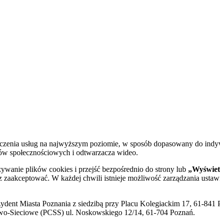
dczenia usług na najwyższym poziomie, w sposób dopasowany do indy
diów społecznościowych i odtwarzacza wideo.
żywanie plików cookies i przejść bezpośrednio do strony lub
„Wyświetl
sz zaakceptować. W każdej chwili istnieje możliwość zarządzania ustaw
ent Miasta Poznania z siedzibą przy Placu Kolegiackim 17, 61-841 P
o-Sieciowe (PCSS) ul. Noskowskiego 12/14, 61-704 Poznań.