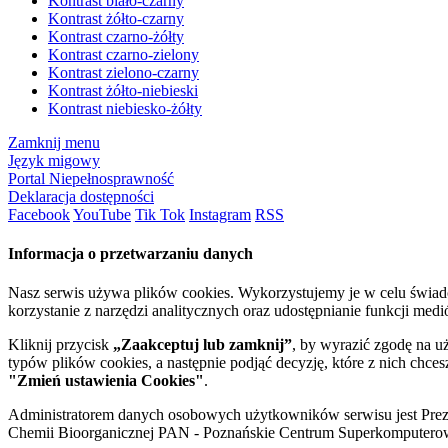
Kontrast biało-czarny
Kontrast żółto-czarny
Kontrast czarno-żółty
Kontrast czarno-zielony
Kontrast zielono-czarny
Kontrast żółto-niebieski
Kontrast niebiesko-żółty
Zamknij menu
Język migowy
Portal Niepełnosprawność
Deklaracja dostępności
Facebook
YouTube
Tik Tok
Instagram
RSS
Informacja o przetwarzaniu danych
Nasz serwis używa plików cookies. Wykorzystujemy je w celu świa
korzystanie z narzędzi analitycznych oraz udostępnianie funkcji me
Kliknij przycisk
„Zaakceptuj lub zamknij”
, by wyrazić zgodę na u
typów plików cookies, a następnie podjąć decyzję, które z nich chce
"Zmień ustawienia Cookies"
.
Administratorem danych osobowych użytkowników serwisu jest Prezyd
Chemii Bioorganicznej PAN - Poznańskie Centrum Superkomputerow