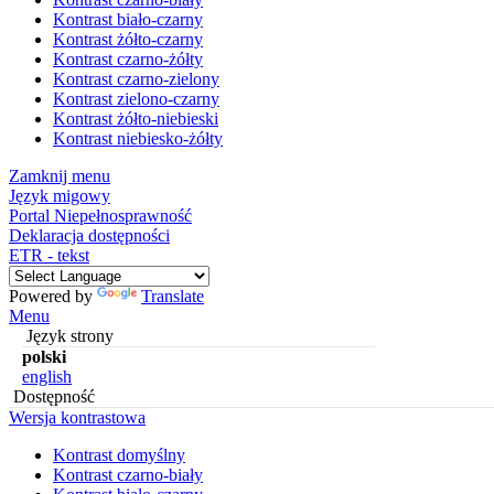
Kontrast biało-czarny
Kontrast żółto-czarny
Kontrast czarno-żółty
Kontrast czarno-zielony
Kontrast zielono-czarny
Kontrast żółto-niebieski
Kontrast niebiesko-żółty
Zamknij menu
Język migowy
Portal Niepełnosprawność
Deklaracja dostępności
ETR - tekst
Powered by
Translate
Menu
Język strony
polski
english
Dostępność
Wersja kontrastowa
Kontrast domyślny
Kontrast czarno-biały