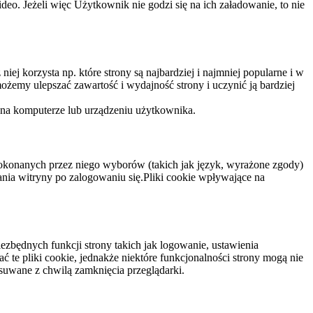
eo. Jeżeli więc Użytkownik nie godzi się na ich załadowanie, to nie
niej korzysta np. które strony są najbardziej i najmniej popularne i w
żemy ulepszać zawartość i wydajność strony i uczynić ją bardziej
 na komputerze lub urządzeniu użytkownika.
dokonanych przez niego wyborów (takich jak język, wyrażone zgody)
wania witryny po zalogowaniu się.Pliki cookie wpływające na
ezbędnych funkcji strony takich jak logowanie, ustawienia
 te pliki cookie, jednakże niektóre funkcjonalności strony mogą nie
suwane z chwilą zamknięcia przeglądarki.