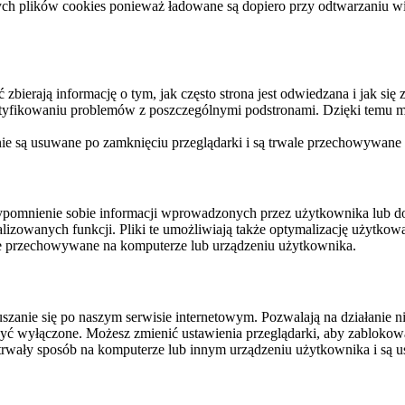
ych plików cookies ponieważ ładowane są dopiero przy odtwarzaniu wid
ierają informację o tym, jak często strona jest odwiedzana i jak się z 
ntyfikowaniu problemów z poszczególnymi podstronami. Dzięki temu mo
 nie są usuwane po zamknięciu przeglądarki i są trwale przechowywane
rzypomnienie sobie informacji wprowadzonych przez użytkownika lub 
nalizowanych funkcji. Pliki te umożliwiają także optymalizację użytko
ale przechowywane na komputerze lub urządzeniu użytkownika.
szanie się po naszym serwisie internetowym. Pozwalają na działanie ni
yć wyłączone. Możesz zmienić ustawienia przeglądarki, aby zablokować
trwały sposób na komputerze lub innym urządzeniu użytkownika i są u