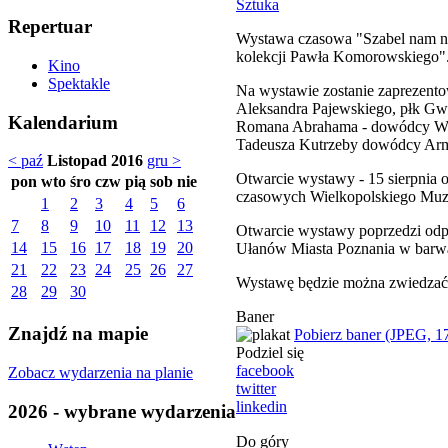
Sztuka
Repertuar
Wystawa czasowa "Szabel nam nie
kolekcji Pawła Komorowskiego"
Kino
Spektakle
Na wystawie zostanie zaprezento
Aleksandra Pajewskiego, płk Gwid
Kalendarium
Romana Abrahama - dowódcy Wiel
Tadeusza Kutrzeby dowódcy Arm
< paź
Listopad 2016
gru >
Otwarcie wystawy - 15 sierpnia
pon
wto
śro
czw
pią
sob
nie
czasowych Wielkopolskiego Muz
1
2
3
4
5
6
7
8
9
10
11
12
13
Otwarcie wystawy poprzedzi odp
14
15
16
17
18
19
20
Ułanów Miasta Poznania w barw
21
22
23
24
25
26
27
Wystawę będzie można zwiedzać 
28
29
30
Baner
Znajdź na mapie
Pobierz baner (JPEG, 1
Podziel się
facebook
Zobacz wydarzenia na planie
twitter
linkedin
2026 - wybrane wydarzenia
Do góry