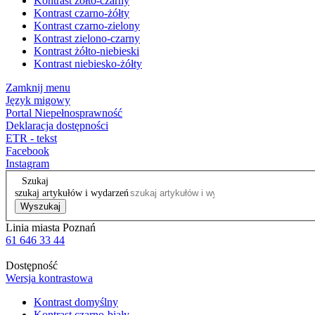
Kontrast żółto-czarny
Kontrast czarno-żółty
Kontrast czarno-zielony
Kontrast zielono-czarny
Kontrast żółto-niebieski
Kontrast niebiesko-żółty
Zamknij menu
Język migowy
Portal Niepełnosprawność
Deklaracja dostępności
ETR - tekst
Facebook
Instagram
Szukaj
szukaj artykułów i wydarzeń
Wyszukaj
Linia miasta Poznań
61 646 33 44
Dostępność
Wersja kontrastowa
Kontrast domyślny
Kontrast czarno-biały