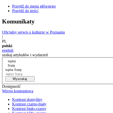
Przejdź do menu głównego
Przejdź do treści
Komunikaty
Oficjalny serwis o kulturze w Poznaniu
|
PL
polski
english
szukaj artykułów i wydarzeń
wpisz
frazę
wpisz frazę
Wyszukaj
Dostępność
Wersja kontrastowa
Kontrast domyślny
Kontrast czarno-biały
Kontrast biało-czarny