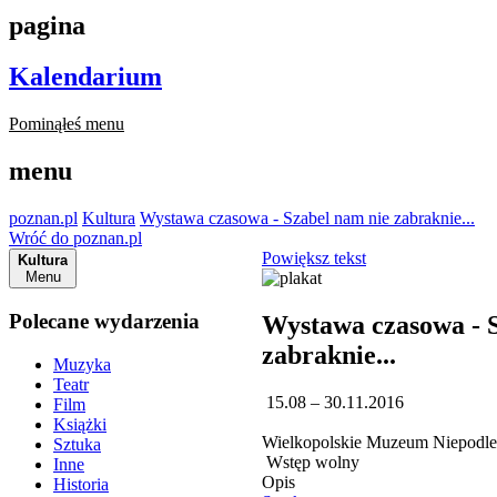
pagina
Kalendarium
Pominąłeś menu
menu
poznan.pl
Kultura
Wystawa czasowa - Szabel nam nie zabraknie...
Wróć do poznan.pl
Powiększ tekst
Kultura
Menu
Polecane wydarzenia
Wystawa czasowa - 
zabraknie...
Muzyka
Teatr
15.08 – 30.11.2016
Film
Książki
Wielkopolskie Muzeum Niepodle
Sztuka
Wstęp wolny
Inne
Opis
Historia