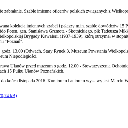
 zabraknie. Szable imienne oficerów polskich związanych z Wielkopo
.
wana kolekcja imiennych szabel i pałaszy m.in. szable dowódców ‪‎15
o Poten, gen. Stanisława Grzmota - Skotnickiego, płk Tadeusza Mikke
kopolskiej Brygady Kawalerii (1937-1939), którą otrzymał w stopniu
ii "Poznań".
 o godz. 13.00 (Odwach, Stary Rynek 3, Muzeum Powstania Wielkopols
eum Niepodległości.
rawa Ułanów przed muzeum o godz. 12.00 - Stowarzyszenia Ochotnic
ach 15 Pułku Ułanów Poznańskich.
do końca listopada 2016. Kuratorem i autorem wystawy jest Marcin W
70,74 kB)