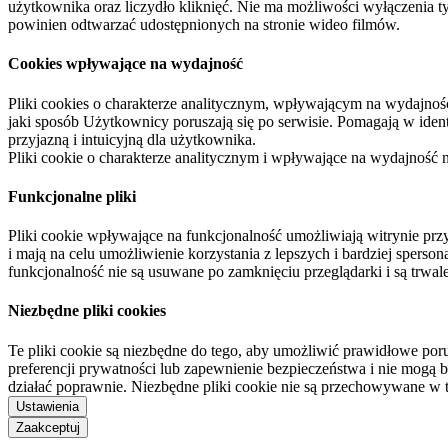
użytkownika oraz liczydło kliknięć. Nie ma możliwości wyłączenia t
powinien odtwarzać udostępnionych na stronie wideo filmów.
Cookies wpływające na wydajność
Pliki cookies o charakterze analitycznym, wpływającym na wydajność zb
jaki sposób Użytkownicy poruszają się po serwisie. Pomagają w ide
przyjazną i intuicyjną dla użytkownika.
Pliki cookie o charakterze analitycznym i wpływające na wydajność
Funkcjonalne pliki
Pliki cookie wpływające na funkcjonalność umożliwiają witrynie p
i mają na celu umożliwienie korzystania z lepszych i bardziej sperso
funkcjonalność nie są usuwane po zamknięciu przeglądarki i są trw
Niezbędne pliki cookies
Te pliki cookie są niezbędne do tego, aby umożliwić prawidłowe poru
preferencji prywatności lub zapewnienie bezpieczeństwa i nie mogą b
działać poprawnie. Niezbędne pliki cookie nie są przechowywane w 
Ustawienia
Zaakceptuj