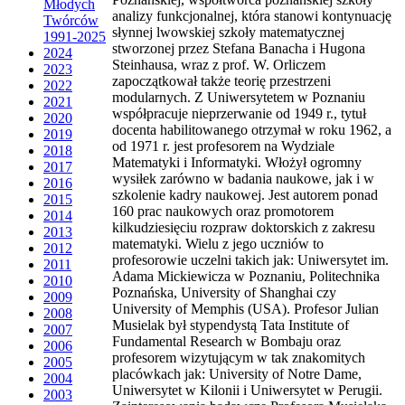
Młodych
analizy funkcjonalnej, która stanowi kontynuację
Twórców
słynnej lwowskiej szkoły matematycznej
1991-2025
stworzonej przez Stefana Banacha i Hugona
2024
Steinhausa, wraz z prof. W. Orliczem
2023
zapoczątkował także teorię przestrzeni
2022
modularnych. Z Uniwersytetem w Poznaniu
2021
współpracuje nieprzerwanie od 1949 r., tytuł
2020
docenta habilitowanego otrzymał w roku 1962, a
2019
od 1971 r. jest profesorem na Wydziale
2018
Matematyki i Informatyki. Włożył ogromny
2017
wysiłek zarówno w badania naukowe, jak i w
2016
szkolenie kadry naukowej. Jest autorem ponad
2015
160 prac naukowych oraz promotorem
2014
kilkudziesięciu rozpraw doktorskich z zakresu
2013
matematyki. Wielu z jego uczniów to
2012
profesorowie uczelni takich jak: Uniwersytet im.
2011
Adama Mickiewicza w Poznaniu, Politechnika
2010
Poznańska, University of Shanghai czy
2009
University of Memphis (USA). Profesor Julian
2008
Musielak był stypendystą Tata Institute of
2007
Fundamental Research w Bombaju oraz
2006
profesorem wizytującym w tak znakomitych
2005
placówkach jak: University of Notre Dame,
2004
Uniwersytet w Kilonii i Uniwersytet w Perugii.
2003