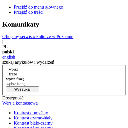
Przejdź do menu głównego
Przejdź do treści
Komunikaty
Oficjalny serwis o kulturze w Poznaniu
|
PL
polski
english
szukaj artykułów i wydarzeń
wpisz
frazę
wpisz frazę
Wyszukaj
Dostępność
Wersja kontrastowa
Kontrast domyślny
Kontrast czarno-biały
Kontrast biało-czarny