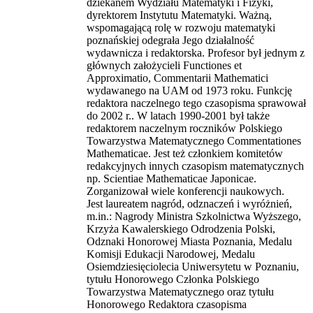
dziekanem Wydziału Matematyki i Fizyki,
dyrektorem Instytutu Matematyki. Ważną,
wspomagającą rolę w rozwoju matematyki
poznańskiej odegrała Jego działalność
wydawnicza i redaktorska. Profesor był jednym z
głównych założycieli Functiones et
Approximatio, Commentarii Mathematici
wydawanego na UAM od 1973 roku. Funkcję
redaktora naczelnego tego czasopisma sprawował
do 2002 r.. W latach 1990-2001 był także
redaktorem naczelnym roczników Polskiego
Towarzystwa Matematycznego Commentationes
Mathematicae. Jest też członkiem komitetów
redakcyjnych innych czasopism matematycznych
np. Scientiae Mathematicae Japonicae.
Zorganizował wiele konferencji naukowych.
Jest laureatem nagród, odznaczeń i wyróżnień,
m.in.: Nagrody Ministra Szkolnictwa Wyższego,
Krzyża Kawalerskiego Odrodzenia Polski,
Odznaki Honorowej Miasta Poznania, Medalu
Komisji Edukacji Narodowej, Medalu
Osiemdziesięciolecia Uniwersytetu w Poznaniu,
tytułu Honorowego Członka Polskiego
Towarzystwa Matematycznego oraz tytułu
Honorowego Redaktora czasopisma