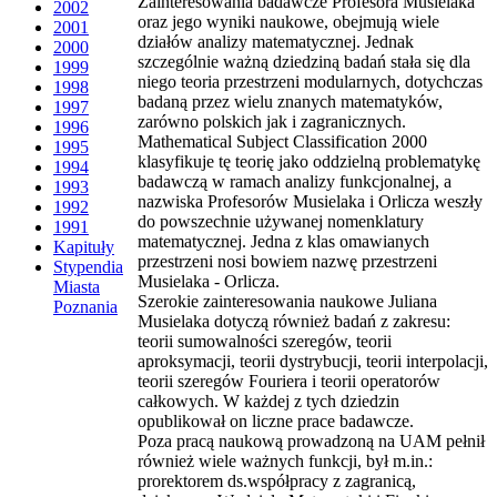
Zainteresowania badawcze Profesora Musielaka
2002
oraz jego wyniki naukowe, obejmują wiele
2001
działów analizy matematycznej. Jednak
2000
szczególnie ważną dziedziną badań stała się dla
1999
niego teoria przestrzeni modularnych, dotychczas
1998
badaną przez wielu znanych matematyków,
1997
zarówno polskich jak i zagranicznych.
1996
Mathematical Subject Classification 2000
1995
klasyfikuje tę teorię jako oddzielną problematykę
1994
badawczą w ramach analizy funkcjonalnej, a
1993
nazwiska Profesorów Musielaka i Orlicza weszły
1992
do powszechnie używanej nomenklatury
1991
matematycznej. Jedna z klas omawianych
Kapituły
przestrzeni nosi bowiem nazwę przestrzeni
Stypendia
Musielaka - Orlicza.
Miasta
Szerokie zainteresowania naukowe Juliana
Poznania
Musielaka dotyczą również badań z zakresu:
teorii sumowalności szeregów, teorii
aproksymacji, teorii dystrybucji, teorii interpolacji,
teorii szeregów Fouriera i teorii operatorów
całkowych. W każdej z tych dziedzin
opublikował on liczne prace badawcze.
Poza pracą naukową prowadzoną na UAM pełnił
również wiele ważnych funkcji, był m.in.:
prorektorem ds.współpracy z zagranicą,