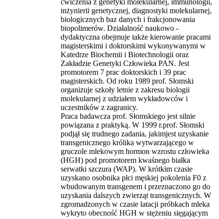
ćwiczenia z genetyki molekularnej, immunologii,
inżynierii genetycznej, diagnostyki molekularnej,
biologicznych baz danych i frakcjonowania
biopolimerów. Działalność naukowo -
dydaktyczna obejmuje także kierowanie pracami
magisterskimi i doktorskimi wykonywanymi w
Katedrze Biochemii i Biotechnologii oraz
Zakładzie Genetyki Człowieka PAN. Jest
promotorem 7 prac doktorskich i 39 prac
magisterskich. Od roku 1989 prof. Słomski
organizuje szkoły letnie z zakresu biologii
molekularnej z udziałem wykładowców i
uczestników z zagranicy.
Praca badawcza prof. Słomskiego jest silnie
powiązana z praktyką. W 1999 r.prof. Słomski
podjął się trudnego zadania, jakimjest uzyskanie
transgenicznego królika wytwarzającego w
gruczole mlekowym hormon wzrostu człowieka
(HGH) pod promotorem kwaśnego białka
serwatki szczura (WAP). W krótkim czasie
uzyskano osobnika płci męskiej pokolenia F0 z
wbudowanym transgenem i przeznaczono go do
uzyskania dalszych zwierząt transgenicznych. W
zgromadzonych w czasie latacji próbkach mleka
wykryto obecność HGH w stężeniu sięgającym