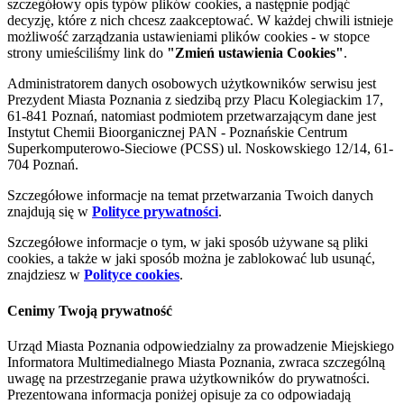
szczegółowy opis typów plików cookies, a następnie podjąć
decyzję, które z nich chcesz zaakceptować. W każdej chwili istnieje
możliwość zarządzania ustawieniami plików cookies - w stopce
strony umieściliśmy link do
"Zmień ustawienia Cookies"
.
Administratorem danych osobowych użytkowników serwisu jest
Prezydent Miasta Poznania z siedzibą przy Placu Kolegiackim 17,
61-841 Poznań, natomiast podmiotem przetwarzającym dane jest
Instytut Chemii Bioorganicznej PAN - Poznańskie Centrum
Superkomputerowo-Sieciowe (PCSS) ul. Noskowskiego 12/14, 61-
704 Poznań.
Szczegółowe informacje na temat przetwarzania Twoich danych
znajdują się w
Polityce prywatności
.
Szczegółowe informacje o tym, w jaki sposób używane są pliki
cookies, a także w jaki sposób można je zablokować lub usunąć,
znajdziesz w
Polityce cookies
.
Cenimy Twoją prywatność
Urząd Miasta Poznania odpowiedzialny za prowadzenie Miejskiego
Informatora Multimedialnego Miasta Poznania, zwraca szczególną
uwagę na przestrzeganie prawa użytkowników do prywatności.
Prezentowana informacja poniżej opisuje za co odpowiadają