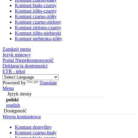
Kontrast biało-czarny
Kontrast żółto-czarny
Kontrast czarno-żółty
Kontrast czarno-zielony
Kontrast zielono-czarny
Kontrast żółto-niebieski
Kontrast niebiesko-żółty
Zamknij menu
Język migowy
Portal Niepełnosprawność
Deklaracja dostępności
ETR - tekst
Powered by
Translate
Menu
Język strony
polski
english
Dostępność
Wersja kontrastowa
Kontrast domyślny
Kontrast czarno-biały