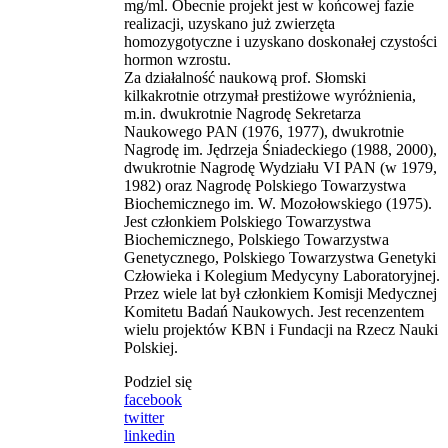
mg/ml. Obecnie projekt jest w końcowej fazie
realizacji, uzyskano już zwierzęta
homozygotyczne i uzyskano doskonałej czystości
hormon wzrostu.
Za działalność naukową prof. Słomski
kilkakrotnie otrzymał prestiżowe wyróżnienia,
m.in. dwukrotnie Nagrodę Sekretarza
Naukowego PAN (1976, 1977), dwukrotnie
Nagrodę im. Jędrzeja Śniadeckiego (1988, 2000),
dwukrotnie Nagrodę Wydziału VI PAN (w 1979,
1982) oraz Nagrodę Polskiego Towarzystwa
Biochemicznego im. W. Mozołowskiego (1975).
Jest członkiem Polskiego Towarzystwa
Biochemicznego, Polskiego Towarzystwa
Genetycznego, Polskiego Towarzystwa Genetyki
Człowieka i Kolegium Medycyny Laboratoryjnej.
Przez wiele lat był członkiem Komisji Medycznej
Komitetu Badań Naukowych. Jest recenzentem
wielu projektów KBN i Fundacji na Rzecz Nauki
Polskiej.
Podziel się
facebook
twitter
linkedin