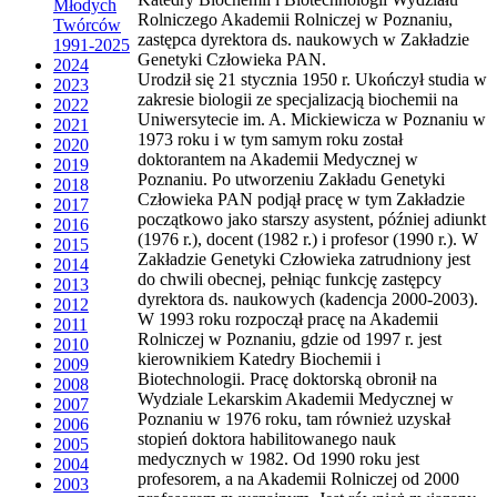
Młodych
Rolniczego Akademii Rolniczej w Poznaniu,
Twórców
zastępca dyrektora ds. naukowych w Zakładzie
1991-2025
Genetyki Człowieka PAN.
2024
Urodził się 21 stycznia 1950 r. Ukończył studia w
2023
zakresie biologii ze specjalizacją biochemii na
2022
Uniwersytecie im. A. Mickiewicza w Poznaniu w
2021
1973 roku i w tym samym roku został
2020
doktorantem na Akademii Medycznej w
2019
Poznaniu. Po utworzeniu Zakładu Genetyki
2018
Człowieka PAN podjął pracę w tym Zakładzie
2017
początkowo jako starszy asystent, później adiunkt
2016
(1976 r.), docent (1982 r.) i profesor (1990 r.). W
2015
Zakładzie Genetyki Człowieka zatrudniony jest
2014
do chwili obecnej, pełniąc funkcję zastępcy
2013
dyrektora ds. naukowych (kadencja 2000-2003).
2012
W 1993 roku rozpoczął pracę na Akademii
2011
Rolniczej w Poznaniu, gdzie od 1997 r. jest
2010
kierownikiem Katedry Biochemii i
2009
Biotechnologii. Pracę doktorską obronił na
2008
Wydziale Lekarskim Akademii Medycznej w
2007
Poznaniu w 1976 roku, tam również uzyskał
2006
stopień doktora habilitowanego nauk
2005
medycznych w 1982. Od 1990 roku jest
2004
profesorem, a na Akademii Rolniczej od 2000
2003