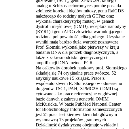
guzowate (TSC1), genu XPMC2H, którego
analog u Schizosacchoromyces pombe posiada
zdolność korekcji błędów mitozy, genu RalGDS
należącego do rodziny małych GTPaz oraz
wykonał charakterystykę mutacji w genach
dystrofii mięśniowej (DMD), receptora rianodyny
(RYR1) i genu APC człowieka warunkującego
rodzinną polipowatrość jelita grubego. Uzyskane
wyniki mają bardzo dużą wartość poznawczą.
Prof. Słomski wykonał jako pierwszy w kraju
badania DNA dla potrzeb diagnostycznych, a
także z zakresu odcisku genetycznego i
amplifikacji DNA metodą PCR.
Na całkowity dorobek naukowy prof. Słomskiego
składają się 74 oryginalne prace twórcze, 52
artykuły naukowe i 5 książek. Prace z
współautorstwem R. Słomskiego w odniesieniu
do genów TSC1, PAH, XPMC2H i DMD są
cytowane jako prace referencyjne w głównej
bazie danych z zakresu genetyki OMIM
McKusicka. W bazie PubMed National Center
for Biotechnology Information zamieszczonych
jest 55 prac. Jest kierownikiem lub głównym
wykonawcą 13 projektów grantowych.
Działalność dydaktyczną obejmuje wykłady i