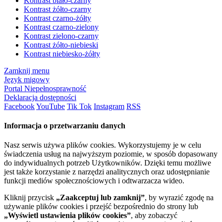
Kontrast biało-czarny
Kontrast żółto-czarny
Kontrast czarno-żółty
Kontrast czarno-zielony
Kontrast zielono-czarny
Kontrast żółto-niebieski
Kontrast niebiesko-żółty
Zamknij menu
Język migowy
Portal Niepełnosprawność
Deklaracja dostępności
Facebook
YouTube
Tik Tok
Instagram
RSS
Informacja o przetwarzaniu danych
Nasz serwis używa plików cookies. Wykorzystujemy je w celu
świadczenia usług na najwyższym poziomie, w sposób dopasowany
do indywidualnych potrzeb Użytkowników. Dzięki temu możliwe
jest także korzystanie z narzędzi analitycznych oraz udostępnianie
funkcji mediów społecznościowych i odtwarzacza wideo.
Kliknij przycisk
„Zaakceptuj lub zamknij”
, by wyrazić zgodę na
używanie plików cookies i przejść bezpośrednio do strony lub
„Wyświetl ustawienia plików cookies”
, aby zobaczyć