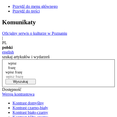
Przejdź do menu głównego
Przejdź do treści
Komunikaty
Oficjalny serwis o kulturze w Poznaniu
|
PL
polski
english
szukaj artykułów i wydarzeń
wpisz
frazę
wpisz frazę
Wyszukaj
Dostępność
Wersja kontrastowa
Kontrast domyślny
Kontrast czarno-biały
Kontrast biało-czarny