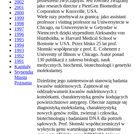
profesorem zwyczajnym. Jest również związany
2002
jako research director z PienGen Biomedical
2001
Corporation w Knoxville, USA.
2000
Wiele razy przebywał za granicą: jako assistant
1999
professor i visiting professor na Uniwersytecie w
1998
Chicago, na Uniwersytecie w Getyndze w
1997
Niemczech dzięki stypendium Aleksandra von
1996
Humboldta, w Harvard Medical School w
1995
Bostonie w USA. Przez blisko 25 lat prof.
1994
Słomski współpracuje z prof. E. Cohenem z
1993
University of Illinois w Chicago. Autor ponad
1992
130 publikacji z zakresu biologii, nauk
1991
medycznych, biochemii, biotechnologii i genetyki
Kapituły
molekularnej.
Stypendia
Miasta
Dziedzinę jego zainteresowań stanowią badania
Poznania
kwasów nukleinowych. Zajmował się
oddziaływaniem kwasów nukleinowych z
komórkami, charakterystyką genów kodujących
powierzchniowe antygeny. Obecnie zajmuje się
diagnostyką molekularną, charakterystyką
nowych genów roślin, zwierząt i człowika,
biotechnologią i badaniami DNA dla potrzeb
sądowych. Prof. Słomski współuczestniczył w
wykryciu genu warunkującego stwardnienie