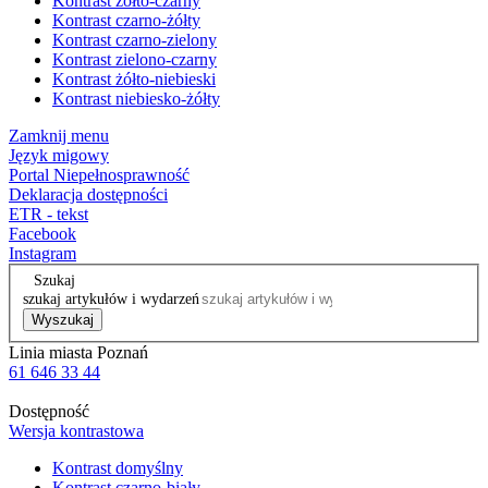
Kontrast żółto-czarny
Kontrast czarno-żółty
Kontrast czarno-zielony
Kontrast zielono-czarny
Kontrast żółto-niebieski
Kontrast niebiesko-żółty
Zamknij menu
Język migowy
Portal Niepełnosprawność
Deklaracja dostępności
ETR - tekst
Facebook
Instagram
Szukaj
szukaj artykułów i wydarzeń
Wyszukaj
Linia miasta Poznań
61 646 33 44
Dostępność
Wersja kontrastowa
Kontrast domyślny
Kontrast czarno-biały