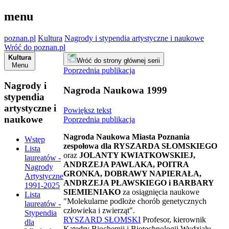
menu
poznan.pl
Kultura
Nagrody i stypendia artystyczne i naukowe
Wróć do poznan.pl
Kultura
Wróć do strony głównej serii
Menu
Poprzednia publikacja
Nagrody i
Nagroda Naukowa 1999
stypendia
artystyczne i
Powiększ tekst
naukowe
Poprzednia publikacja
Nagroda Naukowa Miasta Poznania
Wstęp
zespołowa dla RYSZARDA SŁOMSKIEGO
Lista
oraz
JOLANTY KWIATKOWSKIEJ,
laureatów -
ANDRZEJA PAWLAKA, POITRA
Nagrody
GRONKA, DOBRAWY NAPIERAŁA,
Artystyczne
ANDRZEJA PŁAWSKIEGO i BARBARY
1991-2025
SIEMIENIAKO
za osiągnięcia naukowe
Lista
"Molekularne podłoże chorób genetycznych
laureatów -
człowieka i zwierząt".
Stypendia
RYSZARD SŁOMSKI
Profesor, kierownik
dla
Katedry Biochemii i Biotechnologii Wydziału